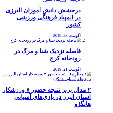
درخشش دانش آموزان البرزی
در المپیاد فرهنگی ورزشی
کشور
آگوست 23, 2019
️فاصله نزدیک شنا و مرگ در
رودخانه کرج
آگوست 21, 2019
۲ مدال برنز نتیجه حضور ۷ ورزشکار
استان البرز در بازی‌های آسیایی
هانگژو