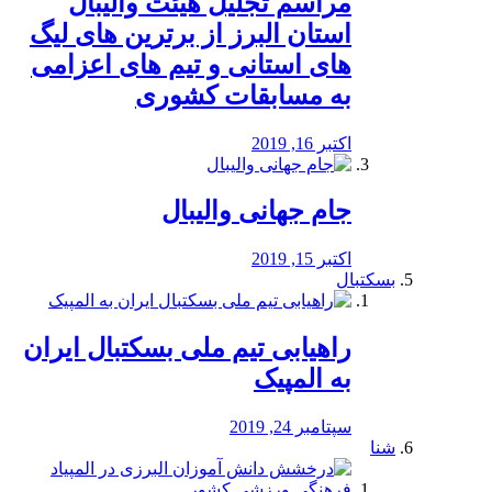
مراسم تجلیل هیئت والیبال
استان البرز از برترین های لیگ
های استانی و تیم های اعزامی
به مسابقات کشوری
اکتبر 16, 2019
جام جهانی والیبال
اکتبر 15, 2019
بسکتبال
راهیابی تیم ملی بسکتبال ایران
به المپیک
سپتامبر 24, 2019
شنا