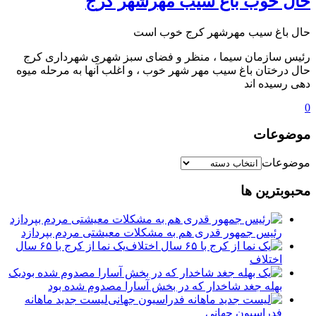
️حال خوب باغ سیب مهرشهر کرج
️حال باغ سیب مهرشهر کرج خوب است
رئیس سازمان سیما ، منظر و فضای سبز شهری شهرداری کرج
حال درختان باغ سیب مهر شهر خوب ، و اغلب آنها به مرحله میوه
دهی رسیده ‌اند
0
موضوعات
موضوعات
محبوبترین ها
رئیس جمهور قدری هم به مشکلات معیشتی مردم بپردازد
یک نما از کرج با ۶۵ سال
اختلاف
یک
بهله جغد شاخدار که در بخش آسارا مصدوم شده بود
لیست جدید ماهانه
فدراسیون جهانی