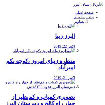
فصد
خون
صفحه اصلی
شرق
چند رسانه ای
تهران
تصاویر
خشکشویی
تصفیه
آب
البرز زیبا
طراحی
سایت
و
اکتبر 22, 2019
سئو
vip
منظره‌‌ زیبای امروز ،کوچه یکم
امیرآباد
اکتبر 21, 2019
️تصویری کمیاب و کم‌نظیر از
چهار راه كالج و دبيرستان البرز