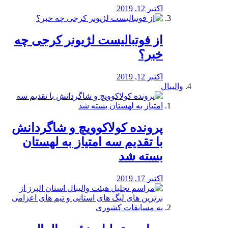
اکتبر 12, 2019
از فوتبالیست لژیونر کرجی چه
خبر؟
اکتبر 12, 2019
والیبال
پرونده کولاکوویچ و شاگردانش
با تقدیم سه امتیاز به لهستان
بسته شد
اکتبر 17, 2019