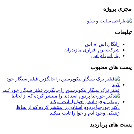
مجزی پروژه
تبلیغات
رایگان اس ام اس
شرکت نرم افزاری مازندران
پنل اس ام اس
پست های محبوب
فیلتر ترک سیگار نیکوپرسین را جایگزین فیلتر سیگار خود کنید
دکتر جورجیا پردوم اسنادی را منتشر کرده که از لحاظ
ژنتیکی وجود آدم و حوا را ثابت میکند
پست های پربازدید