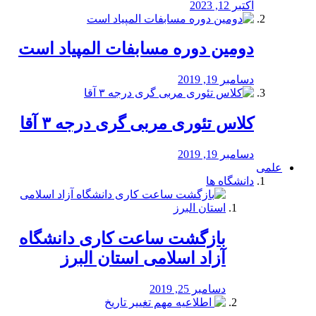
اکتبر 12, 2023
دومین دوره مسابفات المپیاد است
دسامبر 19, 2019
کلاس تئوری مربی گری درجه ۳ آقا
دسامبر 19, 2019
علمی
دانشگاه ها
بازگشت ساعت کاری دانشگاه
آزاد اسلامی استان البرز
دسامبر 25, 2019