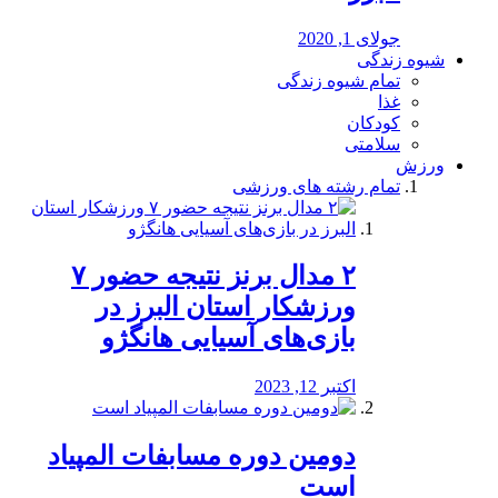
جولای 1, 2020
شیوه زندگی
تمام شیوه زندگی
غذا
کودکان
سلامتی
ورزش
تمام رشته های ورزشی
۲ مدال برنز نتیجه حضور ۷
ورزشکار استان البرز در
بازی‌های آسیایی هانگژو
اکتبر 12, 2023
دومین دوره مسابفات المپیاد
است