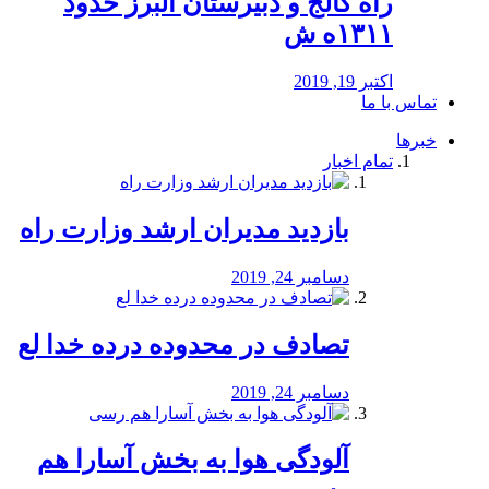
راه كالج و دبيرستان البرز حدود
۱۳۱۱ه ش
اکتبر 19, 2019
تماس با ما
خبرها
تمام اخبار
بازدید مدیران ارشد وزارت راه
دسامبر 24, 2019
تصادف در محدوده درده خدا لع
دسامبر 24, 2019
آلودگی هوا به بخش آسارا هم