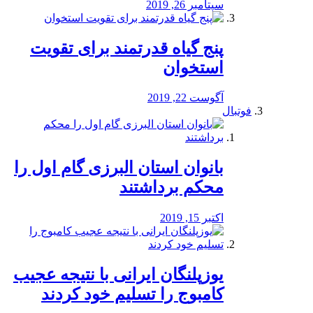
سپتامبر 26, 2019
پنج گیاه قدرتمند برای تقویت
استخوان
آگوست 22, 2019
فوتبال
بانوان استان البرزی گام اول را
محكم برداشتند
اکتبر 15, 2019
یوزپلنگان ایرانی با نتیجه عجیب
کامبوج را تسلیم خود کردند