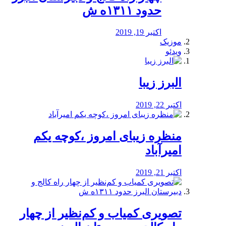
حدود ۱۳۱۱ه ش
اکتبر 19, 2019
موزیک
ویدئو
البرز زیبا
اکتبر 22, 2019
منظره‌‌ زیبای امروز ،کوچه یکم
امیرآباد
اکتبر 21, 2019
️تصویری کمیاب و کم‌نظیر از چهار