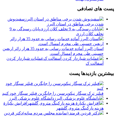
پست های تصادفی
سفیدپوش
شدن برخی مناطق در استان البرز
پایان رسیدگی به 9
تخلف کلان ارزی
استان البرز آماده خدمات رسانی به حدود 35 هزار زائر اربعین
حسینی طی محرم امسال است.
️عملیات شیاردار کردن
آسفالت ک
بیشترین بازدیدها پست
فیلتر ترک سیگار نیکوپرسین را جایگزین فیلتر سیگار خود کنید
دانشگاه علوم پزشکی البرز
افزایش یکبارۀ
هزینه پارکینگ متروی گلشهر
دكتر فردين