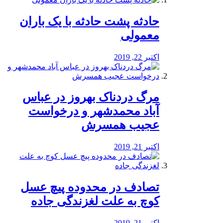
️حادثه پشت حادثه با یک باران
معمولی
اکتبر 22, 2019
مرگ دردناک بهروز در عباس
آباد محمدشهر و درخواست
عجیب همسرش
اکتبر 21, 2019
تصادف در محدوده پیچ عسل
کوچ به علت لغزندگی جاده
اکتبر 21, 2019