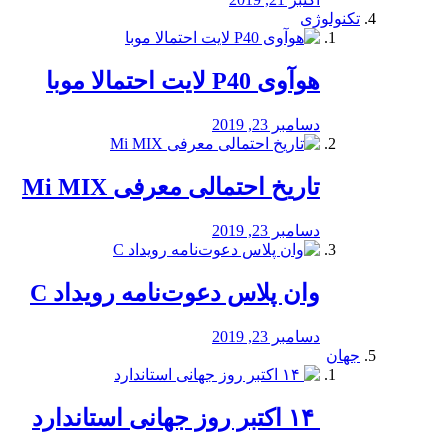
تکنولوژی
هوآوی P40 لایت احتمالا موبا
دسامبر 23, 2019
تاریخ احتمالی معرفی Mi MIX
دسامبر 23, 2019
وان پلاس دعوت‌نامه رویداد C
دسامبر 23, 2019
جهان
‏ ۱۴ اکتبر روز جهانی استاندارد