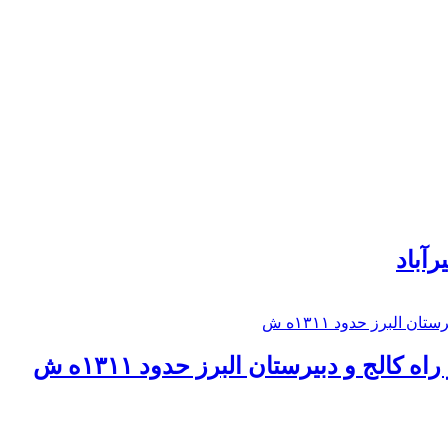
رآباد
كالج و دبيرستان البرز حدود ۱۳۱۱ه ش