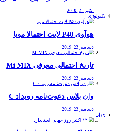
اکتبر 21, 2019
تکنولوژی
هوآوی P40 لایت احتمالا موبا
دسامبر 23, 2019
تاریخ احتمالی معرفی Mi MIX
دسامبر 23, 2019
وان پلاس دعوت‌نامه رویداد C
دسامبر 23, 2019
جهان