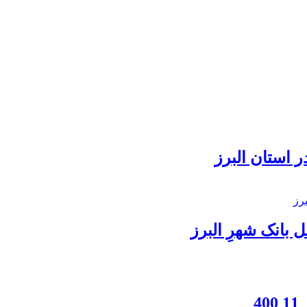
 استان البرز
بانک شهرِ البرز
4