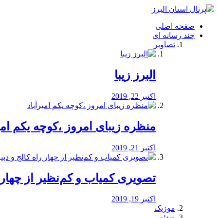
فصد
خون
صفحه اصلی
شرق
چند رسانه ای
تهران
تصاویر
خشکشویی
تصفیه
آب
البرز زیبا
طراحی
سایت
و
اکتبر 22, 2019
سئو
vip
منظره‌‌ زیبای امروز ،کوچه یکم امی
اکتبر 21, 2019
️تصویری کمیاب و کم‌نظیر از چهار راه 
اکتبر 19, 2019
موزیک
ویدئو