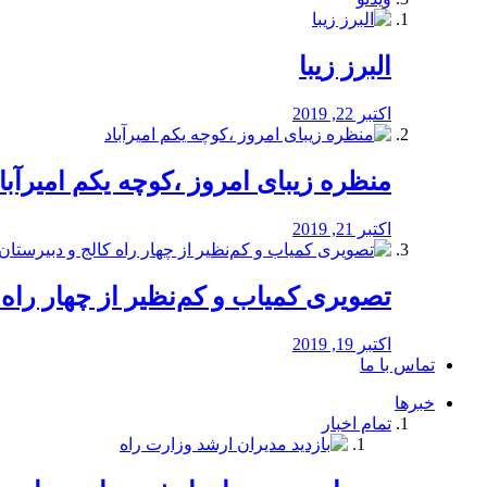
البرز زیبا
اکتبر 22, 2019
منظره‌‌ زیبای امروز ،کوچه یکم امیرآبا
اکتبر 21, 2019
️تصویری کمیاب و کم‌نظیر از چهار راه كالج
اکتبر 19, 2019
تماس با ما
خبرها
تمام اخبار