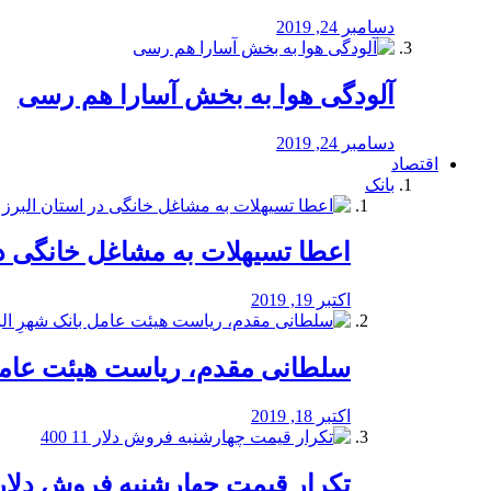
دسامبر 24, 2019
آلودگی هوا به بخش آسارا هم رسی
دسامبر 24, 2019
اقتصاد
بانک
️اعطا تسیهلات به مشاغل خانگی در
اکتبر 19, 2019
سلطانی مقدم، ریاست هیئت عامل 
اکتبر 18, 2019
تکرار قیمت چهارشنبه فروش دلار 11 00