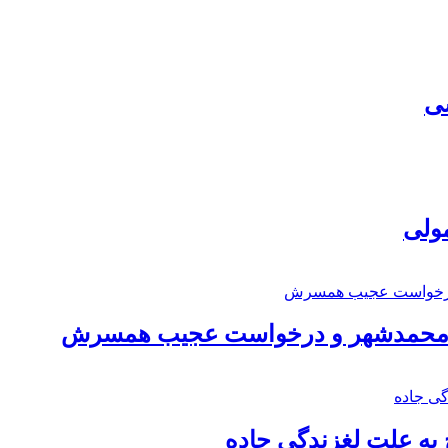
سی
مولی
اد محمدشهر و درخواست عجیب همسرش
به علت لغزندگی جاده