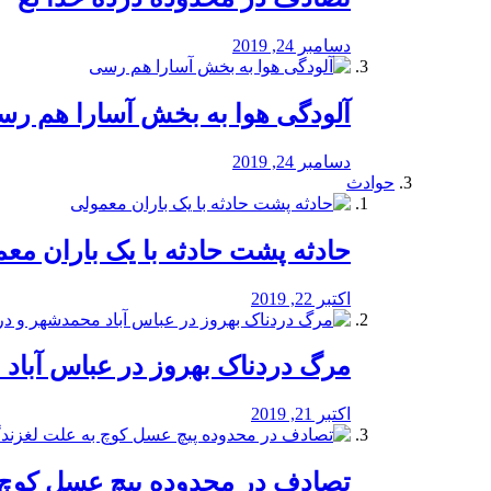
دسامبر 24, 2019
آلودگی هوا به بخش آسارا هم ر
دسامبر 24, 2019
حوادث
️حادثه پشت حادثه با یک باران مع
اکتبر 22, 2019
مرگ دردناک بهروز در عباس آب
اکتبر 21, 2019
تصادف در محدوده پیچ عسل کوچ 