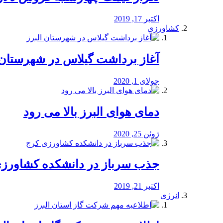
اکتبر 17, 2019
کشاورزی
آغاز برداشت گیلاس در شهرستان 
جولای 1, 2020
دمای هوای البرز بالا می رود
ژوئن 25, 2020
جذب سرباز در دانشکده کشاورز
اکتبر 21, 2019
انرژی