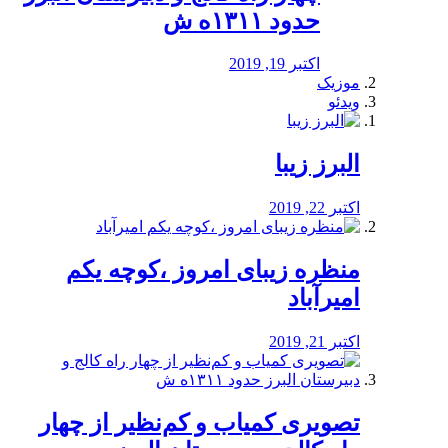
حدود ۱۳۱۱ه ش
اکتبر 19, 2019
موزیک
ویدئو
البرز زیبا
اکتبر 22, 2019
منظره‌‌ زیبای امروز ،کوچه یکم
امیرآباد
اکتبر 21, 2019
️تصویری کمیاب و کم‌نظیر از چهار