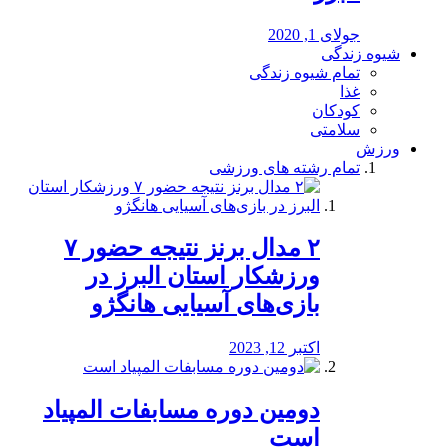
جولای 1, 2020
شیوه زندگی
تمام شیوه زندگی
غذا
کودکان
سلامتی
ورزش
تمام رشته های ورزشی
۲ مدال برنز نتیجه حضور ۷
ورزشکار استان البرز در
بازی‌های آسیایی هانگژو
اکتبر 12, 2023
دومین دوره مسابفات المپیاد
است