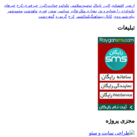
اربعین
اقتصادی
البرز
تابناك
توصیه-سلامتی
تکواندو
حوادث-البرز
خبرفوری-کرج
خبرهای
تکنولوڑی را بخوانید و ش
دهیاری ملک فالیز
سیاسی
صحن
فوری
ماهدشت
محمدشهر
پیام-شهروندی
کانال-پیشاهنگیکمالشهر
کرج
گرمدره
گوهردشت
تبلیغات
مجزی پروژه