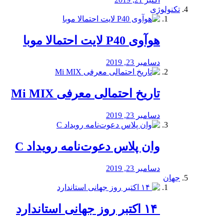
تکنولوژی
هوآوی P40 لایت احتمالا موبا
دسامبر 23, 2019
تاریخ احتمالی معرفی Mi MIX
دسامبر 23, 2019
وان پلاس دعوت‌نامه رویداد C
دسامبر 23, 2019
جهان
‏ ۱۴ اکتبر روز جهانی استاندارد