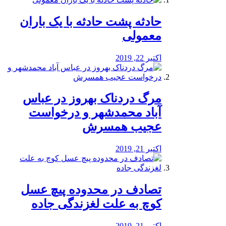
️حادثه پشت حادثه با یک باران
معمولی
اکتبر 22, 2019
مرگ دردناک بهروز در عباس
آباد محمدشهر و درخواست
عجیب همسرش
اکتبر 21, 2019
تصادف در محدوده پیچ عسل
کوچ به علت لغزندگی جاده
اکتبر 21, 2019