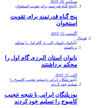
سپتامبر 26, 2019
پنج گیاه قدرتمند برای تقویت
استخوان
آگوست 22, 2019
فوتبال
بانوان استان البرزی گام اول را
محكم برداشتند
اکتبر 15, 2019
یوزپلنگان ایرانی با نتیجه عجیب
کامبوج را تسلیم خود کردند