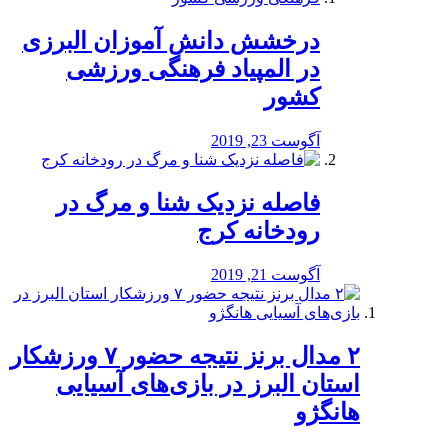
درخشش دانش آموزان البرزی
در المپیاد فرهنگی ورزشی
کشور
آگوست 23, 2019
️فاصله نزدیک شنا و مرگ در
رودخانه کرج
آگوست 21, 2019
۲ مدال برنز نتیجه حضور ۷ ورزشکار
استان البرز در بازی‌های آسیایی
هانگژو