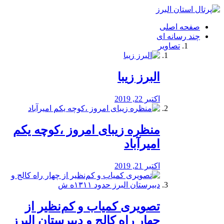
فصد
خون
صفحه اصلی
شرق
چند رسانه ای
تهران
تصاویر
خشکشویی
تصفیه
آب
البرز زیبا
طراحی
سایت
و
اکتبر 22, 2019
سئو
vip
منظره‌‌ زیبای امروز ،کوچه یکم
امیرآباد
اکتبر 21, 2019
️تصویری کمیاب و کم‌نظیر از
چهار راه كالج و دبيرستان البرز