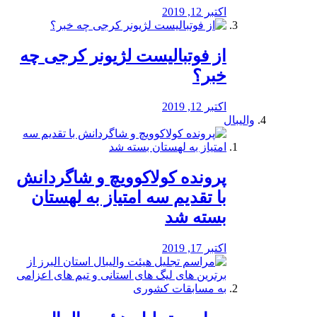
اکتبر 12, 2019
از فوتبالیست لژیونر کرجی چه
خبر؟
اکتبر 12, 2019
والیبال
پرونده کولاکوویچ و شاگردانش
با تقدیم سه امتیاز به لهستان
بسته شد
اکتبر 17, 2019