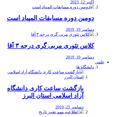
اکتبر 12, 2023
دومین دوره مسابفات المپیاد است
دسامبر 19, 2019
کلاس تئوری مربی گری درجه ۳ آقا
دسامبر 19, 2019
علمی
دانشگاه ها
بازگشت ساعت کاری دانشگاه
آزاد اسلامی استان البرز
دسامبر 25, 2019