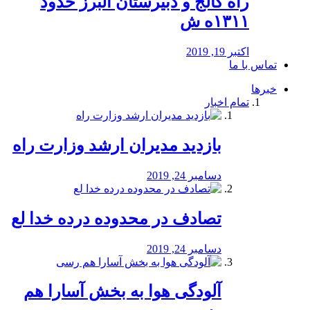
راه كالج و دبيرستان البرز حدود
۱۳۱۱ه ش
اکتبر 19, 2019
تماس با ما
خبرها
تمام اخبار
بازدید مدیران ارشد وزارت راه
دسامبر 24, 2019
تصادف در محدوده درده خدا لع
دسامبر 24, 2019
آلودگی هوا به بخش آسارا هم