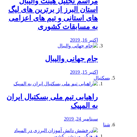
مراسم تجلیل هیئت والیبال
استان البرز از برترین های لیگ
های استانی و تیم های اعزامی
به مسابقات کشوری
اکتبر 16, 2019
جام جهانی والیبال
اکتبر 15, 2019
بسکتبال
راهیابی تیم ملی بسکتبال ایران
به المپیک
سپتامبر 24, 2019
شنا