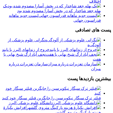
اختلاف
یک
بهله جغد شاخدار که در بخش آسارا مصدوم شده بود
لیست جدید ماهانه
فدراسیون جهانی
پست های تصادفی
نگرانی علوم پزشکی از
آلودگی‌ه
خروج از زندانهای البرز با پابند
نجف آباد ارگ شیخ بهایی یا
هفت
سازمان تعزیرات درباره
میزان
بیشترین بازدیدها پست
فیلتر ترک سیگار نیکوپرسین را جایگزین فیلتر سیگار خود کنید
دانشگاه علوم پزشکی البرز
افزایش یکبارۀ
هزینه پارکینگ متروی گلشهر