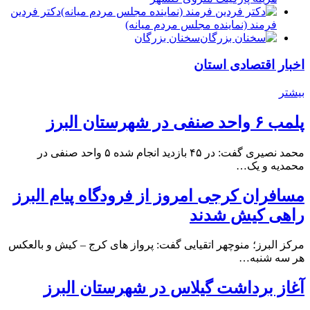
دكتر فردين
فرمند (نماينده مجلس مردم میانه)
سخنان بزرگان
اخبار اقتصادی استان
بیشتر
پلمب ۶ واحد صنفی در شهرستان البرز
محمد نصیری گفت: در ۴۵ بازدید انجام شده ۵ واحد صنفی در
محمدیه و یک…
مسافران کرجی امروز از فرودگاه پیام البرز
راهی کیش شدند
مرکز البرز؛ منوچهر اتقیایی گفت: پرواز های کرج – کیش و بالعکس
هر سه شنبه…
آغاز برداشت گیلاس در شهرستان البرز