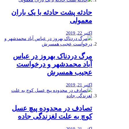
️حادثه پشت حادثه با یک باران
معمولی
اکتبر 22, 2019
مرگ دردناک بهروز در عباس
آباد محمدشهر و درخواست
عجیب همسرش
اکتبر 21, 2019
تصادف در محدوده پیچ عسل
کوچ به علت لغزندگی جاده
اکتبر 21, 2019