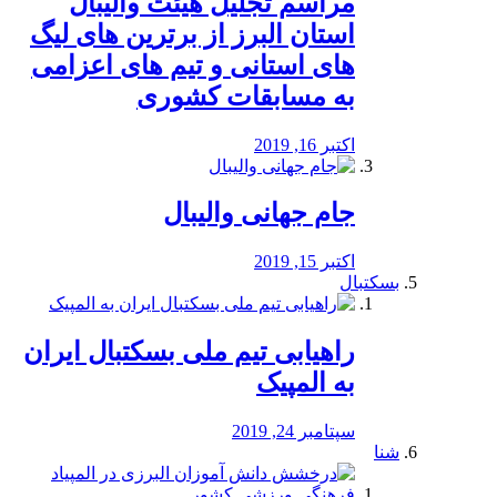
مراسم تجلیل هیئت والیبال
استان البرز از برترین های لیگ
های استانی و تیم های اعزامی
به مسابقات کشوری
اکتبر 16, 2019
جام جهانی والیبال
اکتبر 15, 2019
بسکتبال
راهیابی تیم ملی بسکتبال ایران
به المپیک
سپتامبر 24, 2019
شنا