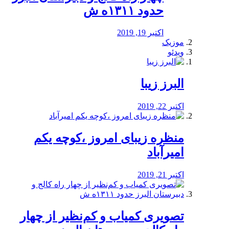
حدود ۱۳۱۱ه ش
اکتبر 19, 2019
موزیک
ویدئو
البرز زیبا
اکتبر 22, 2019
منظره‌‌ زیبای امروز ،کوچه یکم
امیرآباد
اکتبر 21, 2019
️تصویری کمیاب و کم‌نظیر از چهار