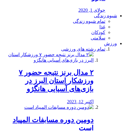
جولای 1, 2020
شیوه زندگی
تمام شیوه زندگی
غذا
کودکان
سلامتی
ورزش
تمام رشته های ورزشی
۲ مدال برنز نتیجه حضور ۷
ورزشکار استان البرز در
بازی‌های آسیایی هانگژو
اکتبر 12, 2023
دومین دوره مسابفات المپیاد
است