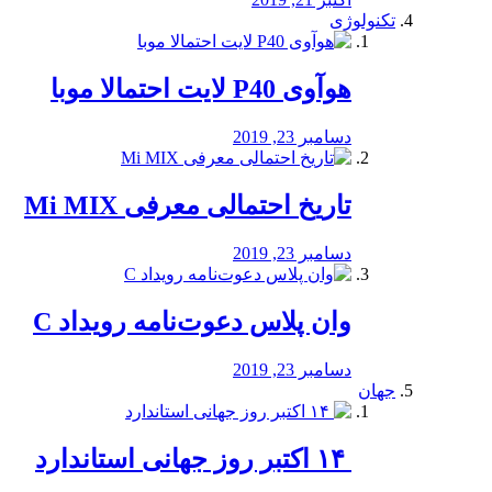
تکنولوژی
هوآوی P40 لایت احتمالا موبا
دسامبر 23, 2019
تاریخ احتمالی معرفی Mi MIX
دسامبر 23, 2019
وان پلاس دعوت‌نامه رویداد C
دسامبر 23, 2019
جهان
‏ ۱۴ اکتبر روز جهانی استاندارد