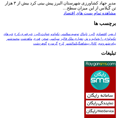
مدیر جهاد کشاورزی شهرستان البرز پیش بینی کرد بیش از ۳ هزار
تن گیلاس از این میزان سطح…
مشاهده تمام پست های اقتصاد
برچسب ها
اربعین
اقتصادی
البرز
تابناك
توصیه-سلامتی
تکواندو
حوادث-البرز
خبرفوری-کرج
خبرهای
تکنولوڑی را بخوانید و ش
دهیاری ملک فالیز
سیاسی
صحن
فوری
ماهدشت
محمدشهر
پیام-شهروندی
کانال-پیشاهنگیکمالشهر
کرج
گرمدره
گوهردشت
تبلیغات