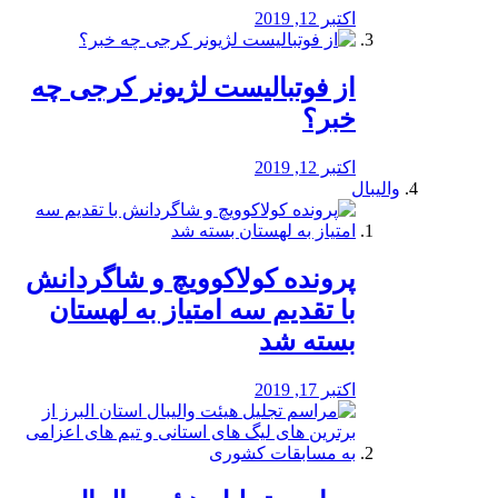
اکتبر 12, 2019
از فوتبالیست لژیونر کرجی چه
خبر؟
اکتبر 12, 2019
والیبال
پرونده کولاکوویچ و شاگردانش
با تقدیم سه امتیاز به لهستان
بسته شد
اکتبر 17, 2019