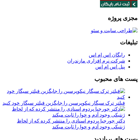
مجزی پروژه
تبلیغات
رایگان اس ام اس
شرکت نرم افزاری مازندران
پنل اس ام اس
پست های محبوب
فیلتر ترک سیگار نیکوپرسین را جایگزین فیلتر سیگار خود کنید
دکتر جورجیا پردوم اسنادی را منتشر کرده که از لحاظ
ژنتیکی وجود آدم و حوا را ثابت میکند
پست های پربازدید