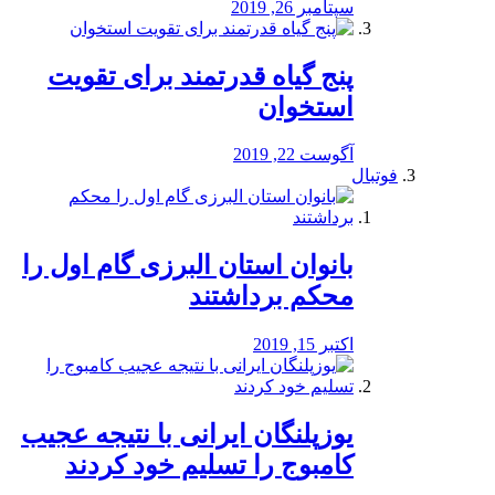
سپتامبر 26, 2019
پنج گیاه قدرتمند برای تقویت
استخوان
آگوست 22, 2019
فوتبال
بانوان استان البرزی گام اول را
محكم برداشتند
اکتبر 15, 2019
یوزپلنگان ایرانی با نتیجه عجیب
کامبوج را تسلیم خود کردند