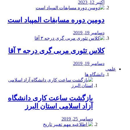
اکتبر 12, 2023
دومین دوره مسابفات المپیاد است
دسامبر 19, 2019
کلاس تئوری مربی گری درجه ۳ آقا
دسامبر 19, 2019
علمی
دانشگاه ها
بازگشت ساعت کاری دانشگاه
آزاد اسلامی استان البرز
دسامبر 25, 2019