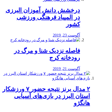
درخشش دانش آموزان البرزی
در المپیاد فرهنگی ورزشی
کشور
آگوست 23, 2019
️فاصله نزدیک شنا و مرگ در
رودخانه کرج
آگوست 21, 2019
۲ مدال برنز نتیجه حضور ۷ ورزشکار
استان البرز در بازی‌های آسیایی
هانگژو