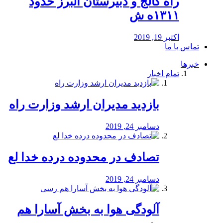
راه كالج و دبيرستان البرز حدود
۱۳۱۱ه ش
اکتبر 19, 2019
تماس با ما
خبرها
تمام اخبار
بازدید مدیران ارشد وزارت راه
دسامبر 24, 2019
تصادف در محدوده درده خدا لع
دسامبر 24, 2019
آلودگی هوا به بخش آسارا هم