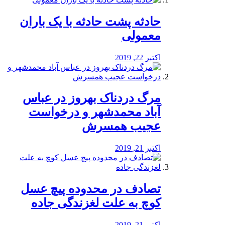
️حادثه پشت حادثه با یک باران
معمولی
اکتبر 22, 2019
مرگ دردناک بهروز در عباس
آباد محمدشهر و درخواست
عجیب همسرش
اکتبر 21, 2019
تصادف در محدوده پیچ عسل
کوچ به علت لغزندگی جاده
اکتبر 21, 2019