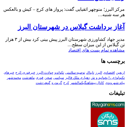
مرکز البرز؛ منوچهر اتقیایی گفت: پرواز های کرج – کیش و بالعکس
هر سه شنبه…
آغاز برداشت گیلاس در شهرستان البرز
مدیر جهاد کشاورزی شهرستان البرز پیش بینی کرد بیش از ۳ هزار
تن گیلاس از این میزان سطح…
مشاهده تمام پست های اقتصاد
برچسب ها
اربعین
اقتصادی
البرز
تابناك
توصیه-سلامتی
تکواندو
حوادث-البرز
خبرفوری-کرج
خبرهای
تکنولوڑی را بخوانید و ش
دهیاری ملک فالیز
سیاسی
صحن
فوری
ماهدشت
محمدشهر
پیام-شهروندی
کانال-پیشاهنگیکمالشهر
کرج
گرمدره
گوهردشت
تبلیغات