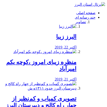
فصد
خون
صفحه اصلی
شرق
چند رسانه ای
تهران
تصاویر
خشکشویی
تصفیه
آب
البرز زیبا
طراحی
سایت
و
اکتبر 22, 2019
سئو
vip
منظره‌‌ زیبای امروز ،کوچه یکم
امیرآباد
اکتبر 21, 2019
️تصویری کمیاب و کم‌نظیر از
چهار راه كالج و دبيرستان البرز