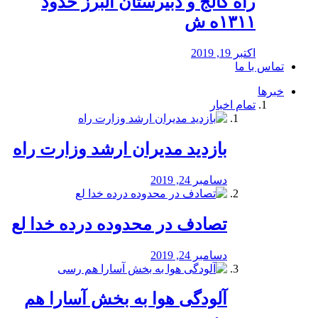
راه كالج و دبيرستان البرز حدود
۱۳۱۱ه ش
اکتبر 19, 2019
تماس با ما
خبرها
تمام اخبار
بازدید مدیران ارشد وزارت راه
دسامبر 24, 2019
تصادف در محدوده درده خدا لع
دسامبر 24, 2019
آلودگی هوا به بخش آسارا هم