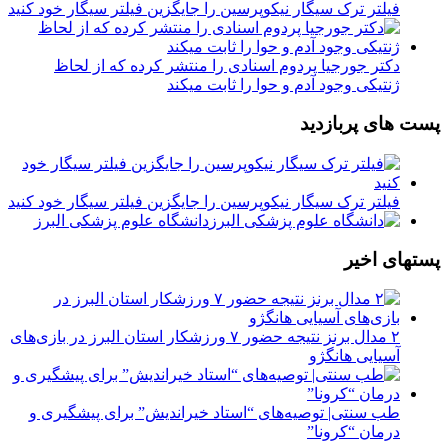
فیلتر ترک سیگار نیکوپرسین را جایگزین فیلتر سیگار خود کنید
دکتر جورجیا پردوم اسنادی را منتشر کرده که از لحاظ
ژنتیکی وجود آدم و حوا را ثابت میکند
پست های پربازدید
فیلتر ترک سیگار نیکوپرسین را جایگزین فیلتر سیگار خود کنید
دانشگاه علوم پزشکی البرز
پستهای اخیر
۲ مدال برنز نتیجه حضور ۷ ورزشکار استان البرز در بازی‌های
آسیایی هانگژو
طب سنتی| توصیه‌‌های “استاد خیراندیش” برای پیشگیری و
درمان “کرونا”