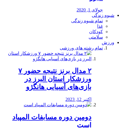
جولای 1, 2020
شیوه زندگی
تمام شیوه زندگی
غذا
کودکان
سلامتی
ورزش
تمام رشته های ورزشی
۲ مدال برنز نتیجه حضور ۷
ورزشکار استان البرز در
بازی‌های آسیایی هانگژو
اکتبر 12, 2023
دومین دوره مسابفات المپیاد
است