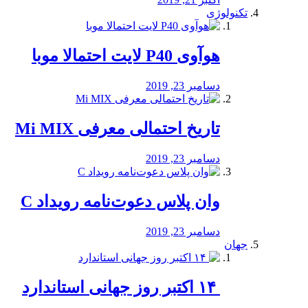
تکنولوژی
هوآوی P40 لایت احتمالا موبا
دسامبر 23, 2019
تاریخ احتمالی معرفی Mi MIX
دسامبر 23, 2019
وان پلاس دعوت‌نامه رویداد C
دسامبر 23, 2019
جهان
‏ ۱۴ اکتبر روز جهانی استاندارد