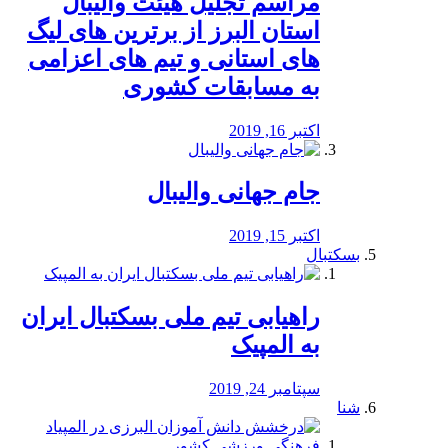
مراسم تجلیل هیئت والیبال
استان البرز از برترین های لیگ
های استانی و تیم های اعزامی
به مسابقات کشوری
اکتبر 16, 2019
جام جهانی والیبال
اکتبر 15, 2019
بسکتبال
راهیابی تیم ملی بسکتبال ایران
به المپیک
سپتامبر 24, 2019
شنا