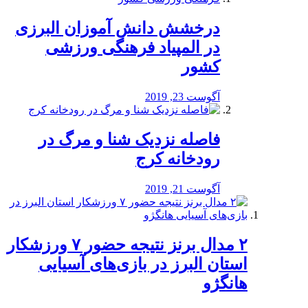
درخشش دانش آموزان البرزی
در المپیاد فرهنگی ورزشی
کشور
آگوست 23, 2019
️فاصله نزدیک شنا و مرگ در
رودخانه کرج
آگوست 21, 2019
۲ مدال برنز نتیجه حضور ۷ ورزشکار
استان البرز در بازی‌های آسیایی
هانگژو