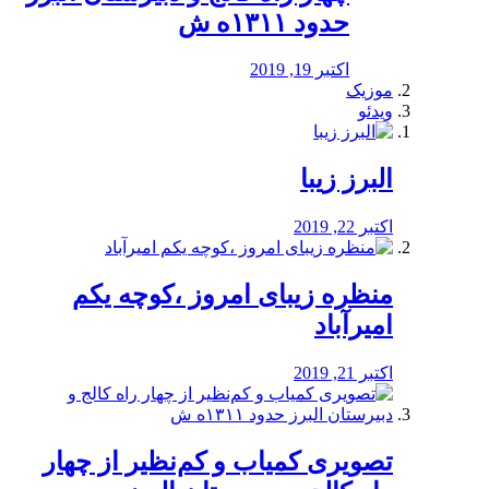
حدود ۱۳۱۱ه ش
اکتبر 19, 2019
موزیک
ویدئو
البرز زیبا
اکتبر 22, 2019
منظره‌‌ زیبای امروز ،کوچه یکم
امیرآباد
اکتبر 21, 2019
️تصویری کمیاب و کم‌نظیر از چهار