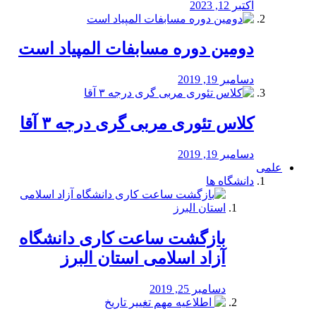
اکتبر 12, 2023
دومین دوره مسابفات المپیاد است
دسامبر 19, 2019
کلاس تئوری مربی گری درجه ۳ آقا
دسامبر 19, 2019
علمی
دانشگاه ها
بازگشت ساعت کاری دانشگاه
آزاد اسلامی استان البرز
دسامبر 25, 2019