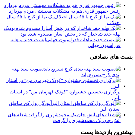
رئیس جمهور قدری هم به مشکلات معیشتی مردم بپردازد
یک نما از کرج با ۶۵ سال
اختلاف
یک
بهله جغد شاخدار که در بخش آسارا مصدوم شده بود
لیست جدید ماهانه
فدراسیون جهانی
پست های تصادفی
️تصویب سند پهنه
بندی کرج تسریع یابد
برگزاری نخستین جشنواره “کودک قهرمان من” در استان
البرز
آلودگی ول کن مناطق
استان البر
شعله های
آتش جان یک محمدشهری را گرفت
بیشترین بازدیدها پست