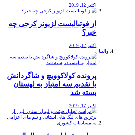
اکتبر 12, 2019
از فوتبالیست لژیونر کرجی چه
خبر؟
اکتبر 12, 2019
والیبال
پرونده کولاکوویچ و شاگردانش
با تقدیم سه امتیاز به لهستان
بسته شد
اکتبر 17, 2019