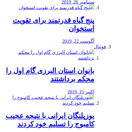
سپتامبر 26, 2019
پنج گیاه قدرتمند برای تقویت
استخوان
آگوست 22, 2019
فوتبال
بانوان استان البرزی گام اول را
محكم برداشتند
اکتبر 15, 2019
یوزپلنگان ایرانی با نتیجه عجیب
کامبوج را تسلیم خود کردند