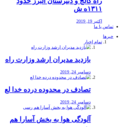
راه كالج و دبيرستان البرز حدود
۱۳۱۱ه ش
اکتبر 19, 2019
تماس با ما
خبرها
تمام اخبار
بازدید مدیران ارشد وزارت راه
دسامبر 24, 2019
تصادف در محدوده درده خدا لع
دسامبر 24, 2019
آلودگی هوا به بخش آسارا هم