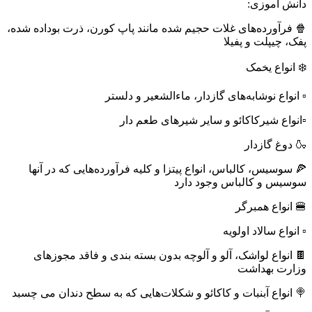
دانش آموزی:
🍿 فرآورده‌های غلات حجیم شده مانند پاپ کورن، ذرت بوداده شده،
پفک، چیپلت و پفیلا
❄️ انواع یخمک
▫️ انواع نوشابه‌های گازدار، ماءالشعیر و دلستر
▫️انواع شیرکاکائو و سایر شیرهای طعم دار
🍶 دوغ گازدار
🍕 سوسیس، کالباس، انواع پیتزا و کلیه فرآورده‌هایی که در آنها
سوسیس و کالباس وجود دارد
🍔 انواع همبرگر
▫️ انواع سالاد اولویه
🍫 انواع لواشک، آلو و آلوچه بدون بسته بندی و فاقد مجوزهای
وزارت بهداشت
🍭 انواع آبنبات و کاکائو و شکلات‌هایی که به سطح دندان می چسبد