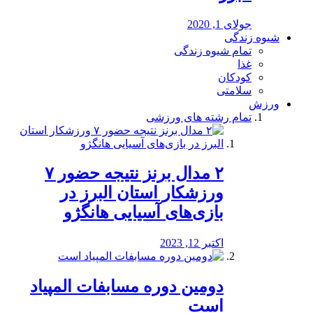
جولای 1, 2020
شیوه زندگی
تمام شیوه زندگی
غذا
کودکان
سلامتی
ورزش
تمام رشته های ورزشی
۲ مدال برنز نتیجه حضور ۷
ورزشکار استان البرز در
بازی‌های آسیایی هانگژو
اکتبر 12, 2023
دومین دوره مسابفات المپیاد
است