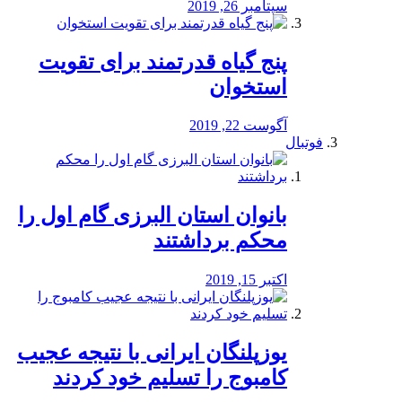
سپتامبر 26, 2019
پنج گیاه قدرتمند برای تقویت
استخوان
آگوست 22, 2019
فوتبال
بانوان استان البرزی گام اول را
محكم برداشتند
اکتبر 15, 2019
یوزپلنگان ایرانی با نتیجه عجیب
کامبوج را تسلیم خود کردند