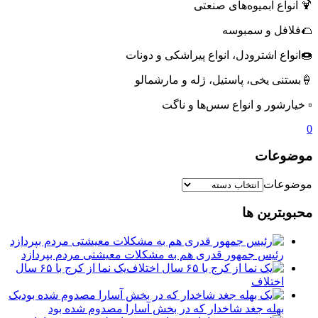
🍹 انواع آبمیوه‌های صنعتی
🌮فلافل و سمبوسه
🍩انواع اشترودل، انواع پیراشکی و دونات
🍦بستنی یخی، پاستیل، ژله و مارشمالو
▫️ خیارشور و انواع سس‌ها و ناگت
0
موضوعات
موضوعات
محبوبترین ها
رئیس جمهور قدری هم به مشکلات معیشتی مردم بپردازد
یک نما از کرج با ۶۵ سال
اختلاف
یک
بهله جغد شاخدار که در بخش آسارا مصدوم شده بود