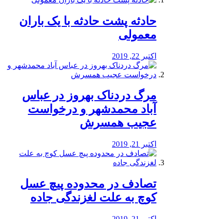
️حادثه پشت حادثه با یک باران
معمولی
اکتبر 22, 2019
مرگ دردناک بهروز در عباس
آباد محمدشهر و درخواست
عجیب همسرش
اکتبر 21, 2019
تصادف در محدوده پیچ عسل
کوچ به علت لغزندگی جاده
اکتبر 21, 2019