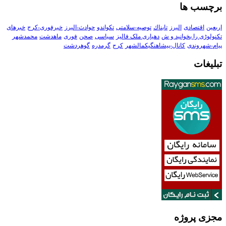
برچسب ها
اربعین
اقتصادی
البرز
تابناك
توصیه-سلامتی
تکواندو
حوادث-البرز
خبرفوری-کرج
خبرهای
تکنولوڑی را بخوانید و ش
دهیاری ملک فالیز
سیاسی
صحن
فوری
ماهدشت
محمدشهر
پیام-شهروندی
کانال-پیشاهنگیکمالشهر
کرج
گرمدره
گوهردشت
تبلیغات
مجزی پروژه