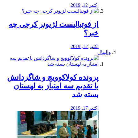
اکتبر 12, 2019
از فوتبالیست لژیونر کرجی چه
خبر؟
اکتبر 12, 2019
والیبال
پرونده کولاکوویچ و شاگردانش
با تقدیم سه امتیاز به لهستان
بسته شد
اکتبر 17, 2019