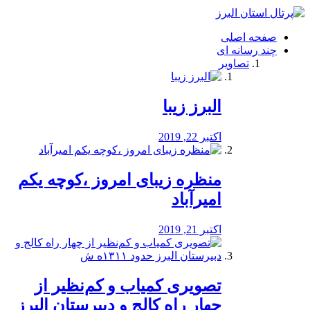
فصد
خون
صفحه اصلی
شرق
چند رسانه ای
تهران
تصاویر
خشکشویی
تصفیه
آب
البرز زیبا
طراحی
سایت
و
اکتبر 22, 2019
سئو
vip
منظره‌‌ زیبای امروز ،کوچه یکم
امیرآباد
اکتبر 21, 2019
️تصویری کمیاب و کم‌نظیر از
چهار راه كالج و دبيرستان البرز