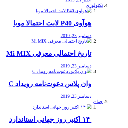
تکنولوژی
هوآوی P40 لایت احتمالا موبا
دسامبر 23, 2019
تاریخ احتمالی معرفی Mi MIX
دسامبر 23, 2019
وان پلاس دعوت‌نامه رویداد C
دسامبر 23, 2019
جهان
‏ ۱۴ اکتبر روز جهانی استاندارد