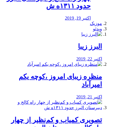
حدود ۱۳۱۱ه ش
اکتبر 19, 2019
موزیک
ویدئو
البرز زیبا
اکتبر 22, 2019
منظره‌‌ زیبای امروز ،کوچه یکم
امیرآباد
اکتبر 21, 2019
️تصویری کمیاب و کم‌نظیر از چهار