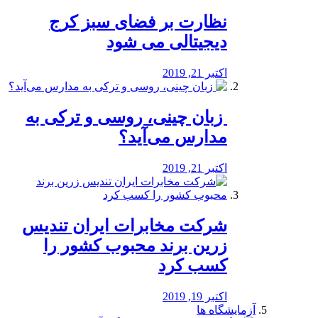
نظارت بر فضای سبز کرج
دیجیتالی می شود
اکتبر 21, 2019
️ زبان چینی، روسی و ترکی به
مدارس می‌آید؟
اکتبر 21, 2019
شرکت مخابرات ایران تندیس
زرین برند محبوب کشور را
کسب کرد
اکتبر 19, 2019
آزمایشگاه ها