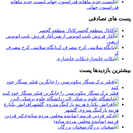
لیست جدید ماهانه
فدراسیون جهانی
پست های تصادفی
کانال منطقه گچسر
️آغاز فروش بلیت اتوبوس
اربعین
پایگاه سلامتی کرج مصرفِ
ک
نکات خانه‌داری
بیشترین بازدیدها پست
فیلتر ترک سیگار نیکوپرسین را جایگزین فیلتر سیگار خود کنید
دانشگاه علوم پزشکی البرز
افزایش یکبارۀ
هزینه پارکینگ متروی گلشهر
دكتر فردين
فرمند (نماينده مجلس مردم میانه)
سخنان بزرگان