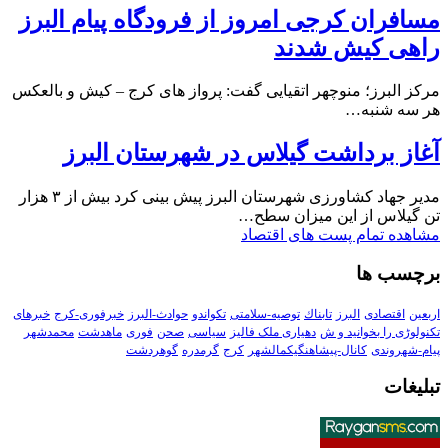
مسافران کرجی امروز از فرودگاه پیام البرز
راهی کیش شدند
مرکز البرز؛ منوچهر اتقیایی گفت: پرواز های کرج – کیش و بالعکس
هر سه شنبه…
آغاز برداشت گیلاس در شهرستان البرز
مدیر جهاد کشاورزی شهرستان البرز پیش بینی کرد بیش از ۳ هزار
تن گیلاس از این میزان سطح…
مشاهده تمام پست های اقتصاد
برچسب ها
اربعین
اقتصادی
البرز
تابناك
توصیه-سلامتی
تکواندو
حوادث-البرز
خبرفوری-کرج
خبرهای
تکنولوڑی را بخوانید و ش
دهیاری ملک فالیز
سیاسی
صحن
فوری
ماهدشت
محمدشهر
پیام-شهروندی
کانال-پیشاهنگیکمالشهر
کرج
گرمدره
گوهردشت
تبلیغات