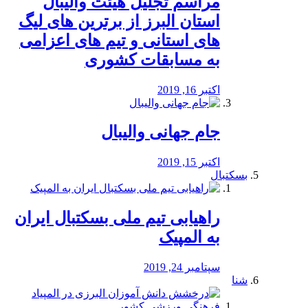
مراسم تجلیل هیئت والیبال
استان البرز از برترین های لیگ
های استانی و تیم های اعزامی
به مسابقات کشوری
اکتبر 16, 2019
جام جهانی والیبال
اکتبر 15, 2019
بسکتبال
راهیابی تیم ملی بسکتبال ایران
به المپیک
سپتامبر 24, 2019
شنا