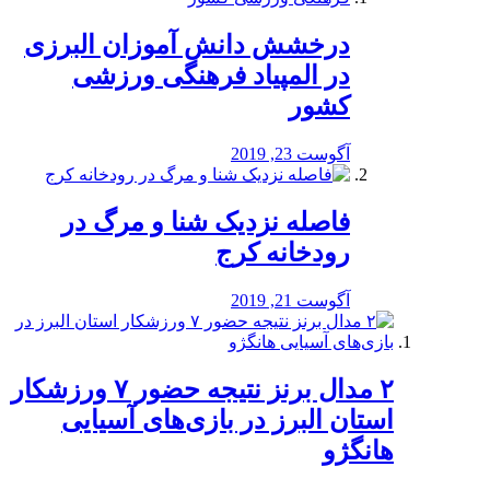
درخشش دانش آموزان البرزی
در المپیاد فرهنگی ورزشی
کشور
آگوست 23, 2019
️فاصله نزدیک شنا و مرگ در
رودخانه کرج
آگوست 21, 2019
۲ مدال برنز نتیجه حضور ۷ ورزشکار
استان البرز در بازی‌های آسیایی
هانگژو