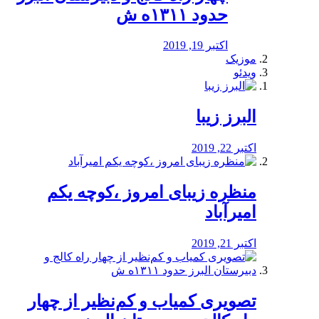
حدود ۱۳۱۱ه ش
اکتبر 19, 2019
موزیک
ویدئو
البرز زیبا
اکتبر 22, 2019
منظره‌‌ زیبای امروز ،کوچه یکم
امیرآباد
اکتبر 21, 2019
️تصویری کمیاب و کم‌نظیر از چهار