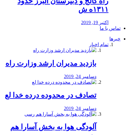
راه كالج و دبيرستان البرز حدود
۱۳۱۱ه ش
اکتبر 19, 2019
تماس با ما
خبرها
تمام اخبار
بازدید مدیران ارشد وزارت راه
دسامبر 24, 2019
تصادف در محدوده درده خدا لع
دسامبر 24, 2019
آلودگی هوا به بخش آسارا هم