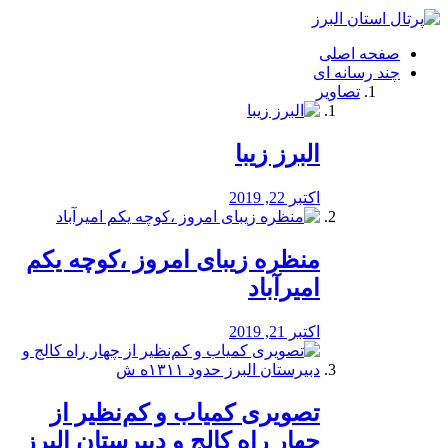
فصد
خون
صفحه اصلی
شرق
چند رسانه ای
تهران
تصاویر
خشکشویی
تصفیه
آب
البرز زیبا
طراحی
سایت
و
اکتبر 22, 2019
سئو
vip
منظره‌‌ زیبای امروز ،کوچه یکم
امیرآباد
اکتبر 21, 2019
️تصویری کمیاب و کم‌نظیر از
چهار راه كالج و دبيرستان البرز