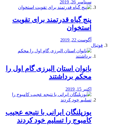
سپتامبر 26, 2019
پنج گیاه قدرتمند برای تقویت
استخوان
آگوست 22, 2019
فوتبال
بانوان استان البرزی گام اول را
محكم برداشتند
اکتبر 15, 2019
یوزپلنگان ایرانی با نتیجه عجیب
کامبوج را تسلیم خود کردند