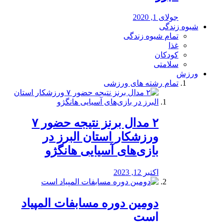
جولای 1, 2020
شیوه زندگی
تمام شیوه زندگی
غذا
کودکان
سلامتی
ورزش
تمام رشته های ورزشی
۲ مدال برنز نتیجه حضور ۷
ورزشکار استان البرز در
بازی‌های آسیایی هانگژو
اکتبر 12, 2023
دومین دوره مسابفات المپیاد
است