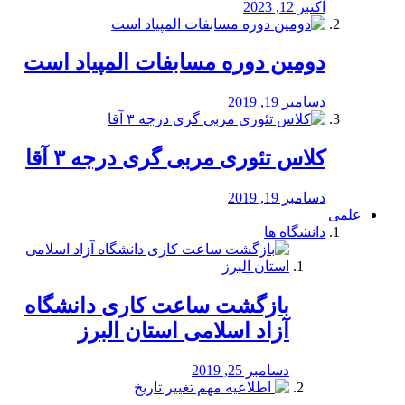
اکتبر 12, 2023
دومین دوره مسابفات المپیاد است
دسامبر 19, 2019
کلاس تئوری مربی گری درجه ۳ آقا
دسامبر 19, 2019
علمی
دانشگاه ها
بازگشت ساعت کاری دانشگاه
آزاد اسلامی استان البرز
دسامبر 25, 2019