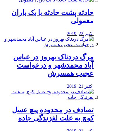
️حادثه پشت حادثه با یک باران
معمولی
اکتبر 22, 2019
مرگ دردناک بهروز در عباس
آباد محمدشهر و درخواست
عجیب همسرش
اکتبر 21, 2019
تصادف در محدوده پیچ عسل
کوچ به علت لغزندگی جاده
اکتبر 21, 2019