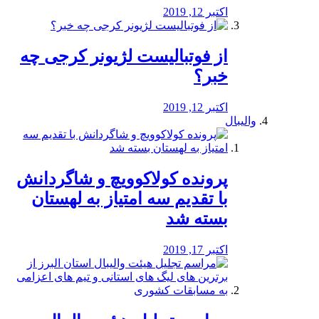
اکتبر 12, 2019
از فوتبالیست لژیونر کرجی چه
خبر؟
اکتبر 12, 2019
والیبال
پرونده کولاکوویچ و شاگردانش
با تقدیم سه امتیاز به لهستان
بسته شد
اکتبر 17, 2019