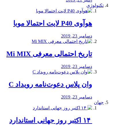
تکنولوژی
هوآوی P40 لایت احتمالا موبا
دسامبر 23, 2019
تاریخ احتمالی معرفی Mi MIX
دسامبر 23, 2019
وان پلاس دعوت‌نامه رویداد C
دسامبر 23, 2019
جهان
‏ ۱۴ اکتبر روز جهانی استاندارد