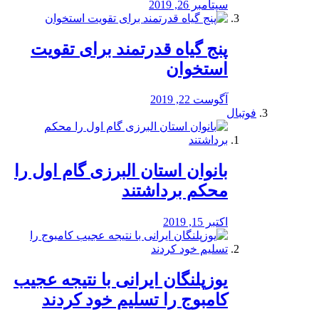
سپتامبر 26, 2019
پنج گیاه قدرتمند برای تقویت
استخوان
آگوست 22, 2019
فوتبال
بانوان استان البرزی گام اول را
محكم برداشتند
اکتبر 15, 2019
یوزپلنگان ایرانی با نتیجه عجیب
کامبوج را تسلیم خود کردند