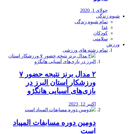
جولای 1, 2020
شیوه زندگی
تمام شیوه زندگی
غذا
کودکان
سلامتی
ورزش
تمام رشته های ورزشی
۲ مدال برنز نتیجه حضور ۷
ورزشکار استان البرز در
بازی‌های آسیایی هانگژو
اکتبر 12, 2023
دومین دوره مسابفات المپیاد
است