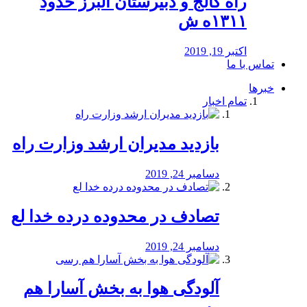
راه كالج و دبيرستان البرز حدود
۱۳۱۱ه ش
اکتبر 19, 2019
تماس با ما
خبرها
تمام اخبار
بازدید مدیران ارشد وزارت راه
دسامبر 24, 2019
تصادف در محدوده درده خدا لع
دسامبر 24, 2019
آلودگی هوا به بخش آسارا هم