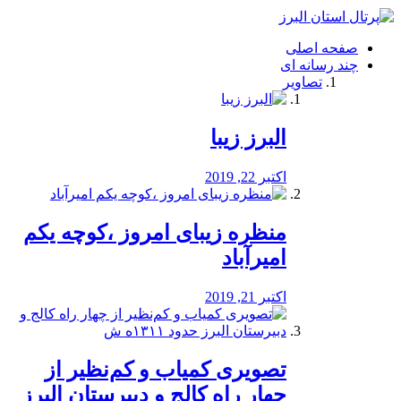
فصد
خون
صفحه اصلی
شرق
چند رسانه ای
تهران
تصاویر
خشکشویی
تصفیه
آب
البرز زیبا
طراحی
سایت
و
اکتبر 22, 2019
سئو
vip
منظره‌‌ زیبای امروز ،کوچه یکم
امیرآباد
اکتبر 21, 2019
️تصویری کمیاب و کم‌نظیر از
چهار راه كالج و دبيرستان البرز