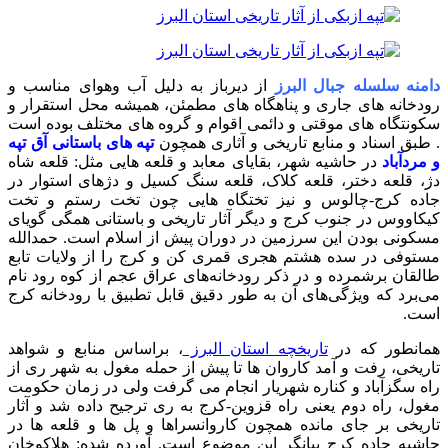
دامنه سلسله جبال البرز
از دیرباز به دلیل آب وهوای مناسب و
رودخانه های جاری و پناهگاه های مطمئن، همیشه محل استقرار و
سکونتگاه های موقتی و دائمی اقوام و گروه های مختلف بوده است
. طبق اسناد و منابع تاریخی و آثاری همچون
تپه های باستانی آق تپه
و مردآباد
در حاشیه شهر، بقایای معابد و قلعه هایی مثل: قلعه شاه
دژ، قلعه دختر، قلعه کلاک، قلعه سنگ کسیل و دژهای استوار در
جاده کرج-چالوس و نیز تختگاه هایی چون تخت رستم و تخت
کیکاووس در جنوب کرج و دیگر آثار تاریخی و باستانی همگی گویای
مسکونی بودن این سرزمین در دوران پیش از اسلام است. حمدالله
مستوفی در سده هشتم هجری قمری کن و کرج را از ولایات تابع
طالقان برشمرده و در ذکر رودخانه‌های عراق عجم از کوه رود نام
می‌برد که ویژگی‌های آن به طور دقیق قابل تطبیق با رودخانه کرج
است.
همانطور که در
تاریخچه استان البرز
، براساس منابع و شواهد
تاریخی، رفت و آمد کاروان ها تا پیش از حمله مغول به شهر ری از
راه سگزآباد و کناره شهریار انجام می گرفت ولی در زمان حکومت
مغول، راه دوم یعنی راه قزوین-کرج به ری ترجیح داده شد و آثار
تاریخی بر جای مانده همچون کاروانسراها و پل ها و قلعه ها در
حاشیه جاده کرج بیانگر این موضوع است. آورده شده: هلاکوخان