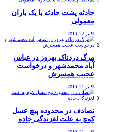
️حادثه پشت حادثه با یک باران
معمولی
اکتبر 22, 2019
مرگ دردناک بهروز در عباس
آباد محمدشهر و درخواست
عجیب همسرش
اکتبر 21, 2019
تصادف در محدوده پیچ عسل
کوچ به علت لغزندگی جاده
اکتبر 21, 2019