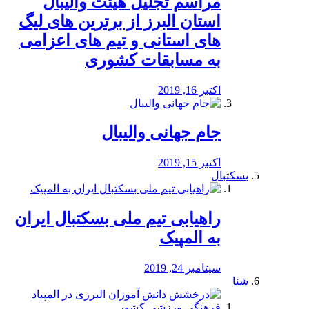
مراسم تجلیل هیئت والیبال
استان البرز از برترین های لیگ
های استانی و تیم های اعزامی
به مسابقات کشوری
اکتبر 16, 2019
جام جهانی والیبال
اکتبر 15, 2019
بسکتبال
راهیابی تیم ملی بسکتبال ایران
به المپیک
سپتامبر 24, 2019
شنا