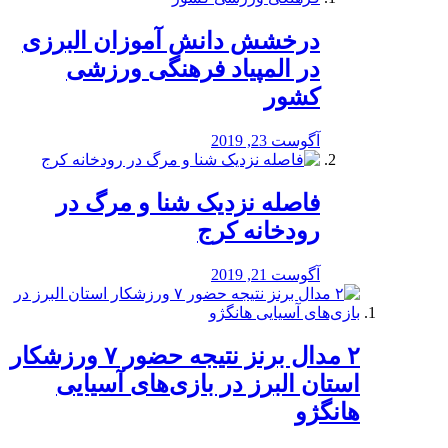
درخشش دانش آموزان البرزی
در المپیاد فرهنگی ورزشی
کشور
آگوست 23, 2019
️فاصله نزدیک شنا و مرگ در
رودخانه کرج
آگوست 21, 2019
۲ مدال برنز نتیجه حضور ۷ ورزشکار
استان البرز در بازی‌های آسیایی
هانگژو