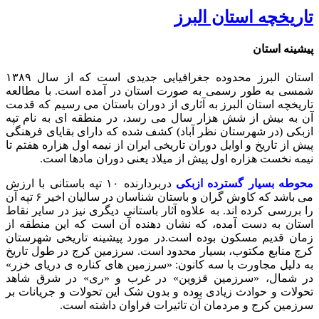
تاریخچه استان البرز
پیشینه استان
استان البرز محدوده جغرافیایی جدیدی است که از سال ۱۳۸۹
شمسی به طور رسمی به صورت استان در آمده است. با مطالعه
تاریخچه استان البرز به آثاری از دوران باستان می رسیم که قدمت
آن به بیش از شش هزار سال می رسد، در منطقه ای به نام تپه
ازبکی (در شهرستان نظر آباد) کشف شده که دارای بقایای فرهنگی
پیش از تاریخ و اوایل دوران تاریخی ایران از نیمه اول هزاره هفتم تا
نیمه نخست هزاره اول پیش از میلاد یعنی دوران مادها است.
محوطه بسیار گسترده ازبکی
دربردارنده ۱۰ تپه باستانی با ارزش
می باشد که کاوش گران و باستان شناسان در سالیان اخیر ۶ تپه آن
را بررسی کرده اند. به علاوه آثار باستانی دیگری نیز در سایر نقاط
استان به دست آمده، که نشان دهنده آن است که این منطقه از
زمان قدیم مسکون بوده است.در مورد پیشینه تاریخی شهرستان
کرج منابع مکتوب، بسیار محدود است. سرزمین کرج در طول تاریخ
به دلیل مجاورت با سه کانون: «سرزمین های کناره ی دریای خزر»
در شمال، «سرزمین قزوین» در غرب و «ری» در شرق شاهد
تحولات و حوادث زیادی بوده و بدون شک این تحولات و جریانات بر
سرزمین کرج و مردمان آن تاثیرات فراوان داشته است.