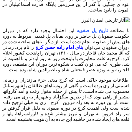
،نوه ی چنگیز، با گذر از این سرزمین پایگاه قدرت اسماعیلیان در
الموت را نابود ساخت.
با مطالعه
تاریخ پل صفویه
این احتمال وجود دارد که در دوران
حکومت صفویان پل حاضر بر روی بقایای پل قدیمی مربوط به دوره
های پیش از صفویه انجام شده است. از دیگر بناهای ساخته شده در
دوران صفویان می توان
بنای امام زاده حسن کرج
را نام برد. زمانی
که آقا محمد خان قاجار در سال ۱۲۱۰، تهران را پایتخت کشور اعلام
کرد، کرج به علت مجاورت با پایتخت روز به روز آبادتر و با اهمیت تر
شد، طوری که می توان گفت
با شکوه ترین دوران این منطقه
، دوره
قاجاریه و به ویژه عصر فتحعلی شاه و ناصرالدین شاه بوده است.
اطلاعات موجود حاکی است که کرج مدتی جزء مازندران و زمانی
قسمتی از ری بوده است و گاهی از روستاهای طالقان یا شهرستانک
محسوب می شده است. تا پیش از حمله مغول رفت و آمد کاروانها
بیشتر از راهی بوده که از طریق سگزآباد و شهریار به ری می رفته
است .از این دوره به بعد راه قزوین– کرج – ری به قبلی ترجیح داده
شده است ولی اهمیت کرج در دوره صفوی به دلیل قرار گرفتن بر
سر راه قزوین به تهران و تبریز بیشتر شده و کاروانسراها، پلها و
قلعه های ایجاد شده در حاشیه این جاده به آن هویت بخشیده است.