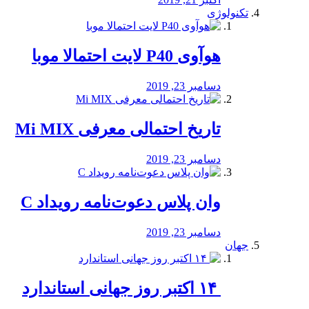
تکنولوژی
هوآوی P40 لایت احتمالا موبا
دسامبر 23, 2019
تاریخ احتمالی معرفی Mi MIX
دسامبر 23, 2019
وان پلاس دعوت‌نامه رویداد C
دسامبر 23, 2019
جهان
‏ ۱۴ اکتبر روز جهانی استاندارد