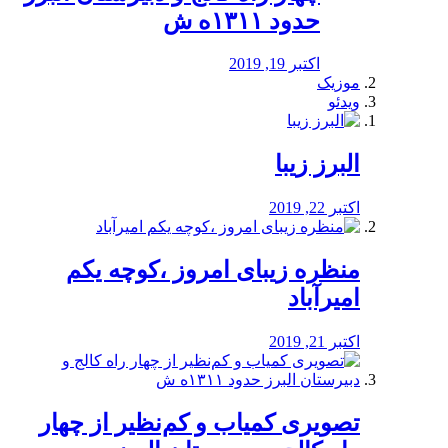
حدود ۱۳۱۱ه ش
اکتبر 19, 2019
موزیک
ویدئو
البرز زیبا
اکتبر 22, 2019
منظره‌‌ زیبای امروز ،کوچه یکم
امیرآباد
اکتبر 21, 2019
️تصویری کمیاب و کم‌نظیر از چهار