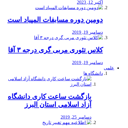
اکتبر 12, 2023
دومین دوره مسابفات المپیاد است
دسامبر 19, 2019
کلاس تئوری مربی گری درجه ۳ آقا
دسامبر 19, 2019
علمی
دانشگاه ها
بازگشت ساعت کاری دانشگاه
آزاد اسلامی استان البرز
دسامبر 25, 2019