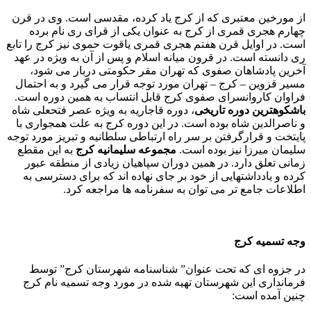
از مورخین معتبری که از کرج یاد کرده، مقدسی است. وی در قرن
چهارم هجری قمری از کرج به عنوان یکی از قرای ری نام برده
است. در اوایل قرن هفتم هجری قمری یاقوت حموی نیز کرج را تابع
ری دانسته است. در قرون میانه اسلام و پس از آن به ویژه در عهد
آخرین پادشاهان صفوی که تهران مقر حکومتی دربار می شود،
مسیر قزوین – کرج – تهران مورد توجه قرار می گیرد و به احتمال
فراوان کاروانسرای صفوی کرج قابل انتساب به همین دوره است.
باشکوهترین دوره تاریخی
، دوره قاجاریه به ویژه عصر فتحعلی شاه
و ناصرالدین شاه بوده است. در این دوره کرج به علت همجواری با
پایتخت و قرارگرفتن بر سر راه ارتباطی سلطانیه و تبریز مورد توجه
سلیمان میرزا نیز بوده است.
مجموعه سلیمانیه کرج
به این مقطع
زمانی تعلق دارد. در همین دوران سپاهیان زیادی از منطقه عبور
کرده و یادداشتهایی از خود بر جای نهاده اند که برای دسترسی به
اطلاعات جامع تر می توان به سفرنامه ها مراجعه کرد.
وجه تسمیه کرج
در جزوه ای که تحت عنوان” شناسنامه شهرستان کرج” توسط
فرمانداری این شهرستان تهیه شده در مورد وجه تسمیه نام کرج
چنین آمده است: