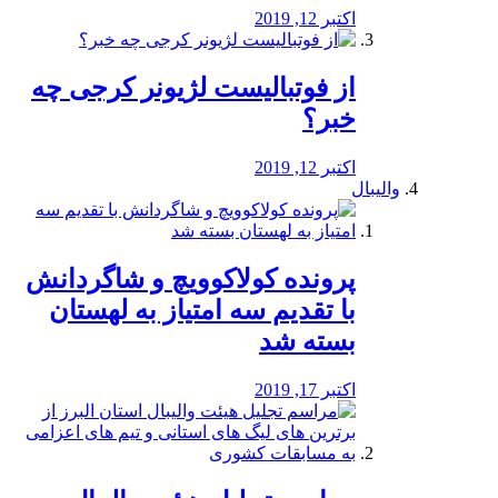
اکتبر 12, 2019
از فوتبالیست لژیونر کرجی چه
خبر؟
اکتبر 12, 2019
والیبال
پرونده کولاکوویچ و شاگردانش
با تقدیم سه امتیاز به لهستان
بسته شد
اکتبر 17, 2019