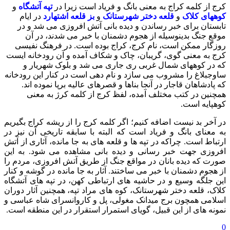
کرج از کلمه کراج به معنی بانگ و فریاد است زیرا در
تپه آتشگاه
و
ک
وههای کلاک
و
قلعه دختر شهرستانک
و
ب
ز قلعه اشتهارد
در ایام
تابستان برای خبر رساندن و دیده بانی آتش افروزی می شد و در
موقع جنگ بدینوسیله از هجوم دشمنان با خبر می شدند، در آن
روزگار ممکن است، نام کرج، کراج بوده است. در فرهنگ نفیسی
کرج به معنی گوی، گریبان، چاک و شکاف آمده و آن رودخانه ایست
که در کوههای شمال غربی ری جاری می شد و بلوک شهریار و
ساوجبلاغ را مشروب می سازد و نام دهی است در کنار این رودخانه
که پادشاهان قاجار در آنجا بناها و قصرهای عالیه برپا نموده اند.
همچنین در کتب مختلف آمده، لفظ کرج از کلمه کرژ به معنی
کوهپایه است.
در آخر بد نیست اضافه کنیم؛ اگر کلمه کرج را از ریشه کراج بگیریم
به معنای بانگ و فریاد است که البته با سابقه تاریخی آن نیز در
ارتباط است. چراکه در تپه ها و قلعه های به جا مانده، آثاری از آتش
افروزی جهت خبر رسانی و دیده بانی مشاهده می شود. به این
صورت که دیده بانان در مواقع جنگ از طریق آتش افروزی، مردم را
از هجوم دشمنان با خبر می ساختند. آثار به جا مانده در گوشه و کنار
این جلگه وسیع و در حاشیه های ارتباطی کهن، در تپه های آتشگاه
کلاک، قلعه دختر شهرستانک، کوه های مراد تپه، همچنین آثار دوران
اسلامی همچون برج میدانک مغولی، پل و کاروانسرای شاه عباسی و
نمونه های از این قبیل، گویای استمرار استقرار در این منطقه است.
0