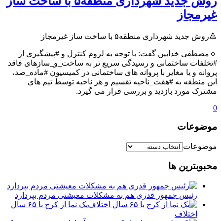
روش جدید شهرداری منطقه۵ با ساخت ساز
غیرمجاز
🔺روش جدید شهرداری منطقه۵ با ساخت ساز غیرمجاز
🔹مصطفی خدابین گفت: با توجه به لزوم کنترل و #پیشگیری از
#تخلفات ساختمانی و رسیدگی سریع تر به ساخت_و_سازهای فاقد
پروانه و یا مغایر با پروانه های ساختمانی در کمیسیون #ماده_صد،
این منطقه به #هفت_ناحیه تقسیم و هر ناحیه توسط تیم های
مشترک مورد بازدید و بررسی قرار می گیرد.
0
موضوعات
موضوعات
محبوبترین ها
رئیس جمهور قدری هم به مشکلات معیشتی مردم بپردازد
یک نما از کرج با ۶۵ سال
اختلاف