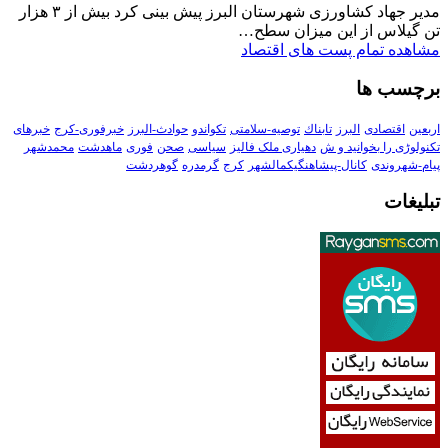
مدیر جهاد کشاورزی شهرستان البرز پیش بینی کرد بیش از ۳ هزار
تن گیلاس از این میزان سطح…
مشاهده تمام پست های اقتصاد
برچسب ها
اربعین
اقتصادی
البرز
تابناك
توصیه-سلامتی
تکواندو
حوادث-البرز
خبرفوری-کرج
خبرهای
تکنولوڑی را بخوانید و ش
دهیاری ملک فالیز
سیاسی
صحن
فوری
ماهدشت
محمدشهر
پیام-شهروندی
کانال-پیشاهنگیکمالشهر
کرج
گرمدره
گوهردشت
تبلیغات