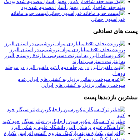
یک
بهله جغد شاخدار که در بخش آسارا مصدوم شده بود
لیست جدید ماهانه
فدراسیون جهانی
پست های تصادفی
پرونده تخلف 680 میلیاردی مواد پتروشیمی در استان البرز
8 روستای البرز
به اینترنت دسترسی ندارند
تيم دلفين البرز در مرحله
دوم ل
عدم
سوخت رسانی برزیل به کشتی های ایرانی
بیشترین بازدیدها پست
فیلتر ترک سیگار نیکوپرسین را جایگزین فیلتر سیگار خود کنید
دانشگاه علوم پزشکی البرز
افزایش یکبارۀ
هزینه پارکینگ متروی گلشهر