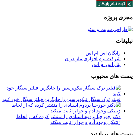
مجزی پروژه
تبلیغات
رایگان اس ام اس
شرکت نرم افزاری مازندران
پنل اس ام اس
پست های محبوب
فیلتر ترک سیگار نیکوپرسین را جایگزین فیلتر سیگار خود کنید
دکتر جورجیا پردوم اسنادی را منتشر کرده که از لحاظ
ژنتیکی وجود آدم و حوا را ثابت میکند
پست های پربازدید