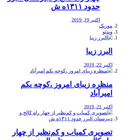
حدود ۱۳۱۱ه ش
اکتبر 19, 2019
موزیک
ویدئو
البرز زیبا
اکتبر 22, 2019
منظره‌‌ زیبای امروز ،کوچه یکم
امیرآباد
اکتبر 21, 2019
️تصویری کمیاب و کم‌نظیر از چهار