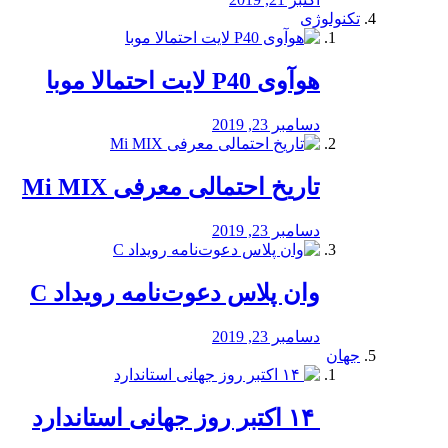
تکنولوژی
هوآوی P40 لایت احتمالا موبا
دسامبر 23, 2019
تاریخ احتمالی معرفی Mi MIX
دسامبر 23, 2019
وان پلاس دعوت‌نامه رویداد C
دسامبر 23, 2019
جهان
‏ ۱۴ اکتبر روز جهانی استاندارد