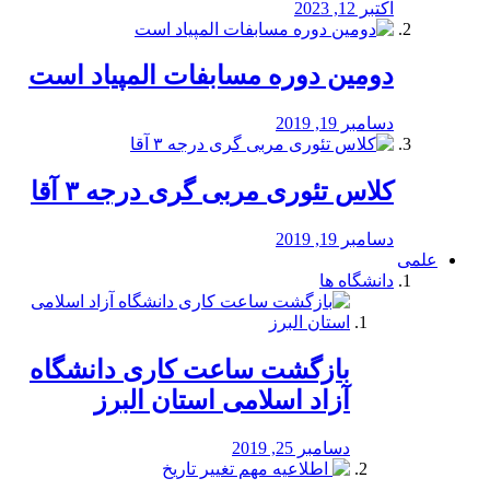
اکتبر 12, 2023
دومین دوره مسابفات المپیاد است
دسامبر 19, 2019
کلاس تئوری مربی گری درجه ۳ آقا
دسامبر 19, 2019
علمی
دانشگاه ها
بازگشت ساعت کاری دانشگاه
آزاد اسلامی استان البرز
دسامبر 25, 2019