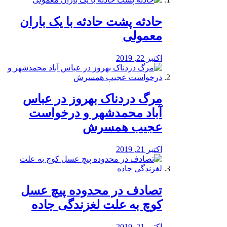
️حادثه پشت حادثه با یک باران
معمولی
اکتبر 22, 2019
مرگ دردناک بهروز در عباس
آباد محمدشهر و درخواست
عجیب همسرش
اکتبر 21, 2019
تصادف در محدوده پیچ عسل
کوچ به علت لغزندگی جاده
اکتبر 21, 2019