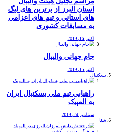
مراسم تجلیل هیئت والیبال
استان البرز از برترین های لیگ
های استانی و تیم های اعزامی
به مسابقات کشوری
اکتبر 16, 2019
جام جهانی والیبال
اکتبر 15, 2019
بسکتبال
راهیابی تیم ملی بسکتبال ایران
به المپیک
سپتامبر 24, 2019
شنا