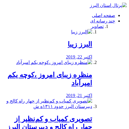
فصد
خون
صفحه اصلی
شرق
چند رسانه ای
تهران
تصاویر
خشکشویی
تصفیه
آب
البرز زیبا
طراحی
سایت
و
اکتبر 22, 2019
سئو
vip
منظره‌‌ زیبای امروز ،کوچه یکم
امیرآباد
اکتبر 21, 2019
️تصویری کمیاب و کم‌نظیر از
چهار راه كالج و دبيرستان البرز