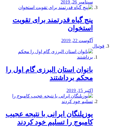
سپتامبر 26, 2019
پنج گیاه قدرتمند برای تقویت
استخوان
آگوست 22, 2019
فوتبال
بانوان استان البرزی گام اول را
محكم برداشتند
اکتبر 15, 2019
یوزپلنگان ایرانی با نتیجه عجیب
کامبوج را تسلیم خود کردند