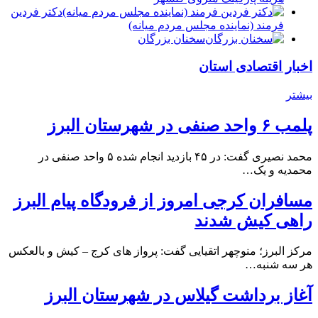
دكتر فردين
فرمند (نماينده مجلس مردم میانه)
سخنان بزرگان
اخبار اقتصادی استان
بیشتر
پلمب ۶ واحد صنفی در شهرستان البرز
محمد نصیری گفت: در ۴۵ بازدید انجام شده ۵ واحد صنفی در
محمدیه و یک…
مسافران کرجی امروز از فرودگاه پیام البرز
راهی کیش شدند
مرکز البرز؛ منوچهر اتقیایی گفت: پرواز های کرج – کیش و بالعکس
هر سه شنبه…
آغاز برداشت گیلاس در شهرستان البرز