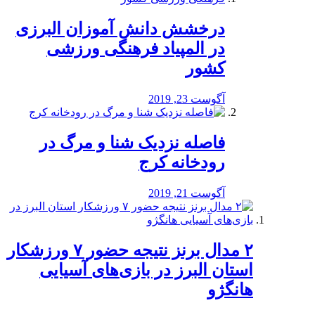
درخشش دانش آموزان البرزی
در المپیاد فرهنگی ورزشی
کشور
آگوست 23, 2019
️فاصله نزدیک شنا و مرگ در
رودخانه کرج
آگوست 21, 2019
۲ مدال برنز نتیجه حضور ۷ ورزشکار
استان البرز در بازی‌های آسیایی
هانگژو