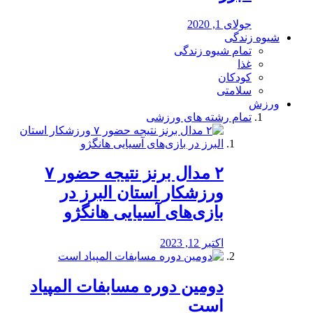
جولای 1, 2020
شیوه زندگی
تمام شیوه زندگی
غذا
کودکان
سلامتی
ورزش
تمام رشته های ورزشی
۲ مدال برنز نتیجه حضور ۷
ورزشکار استان البرز در
بازی‌های آسیایی هانگژو
اکتبر 12, 2023
دومین دوره مسابفات المپیاد
است