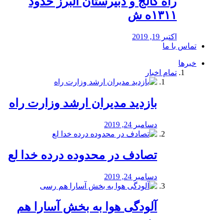
راه كالج و دبيرستان البرز حدود
۱۳۱۱ه ش
اکتبر 19, 2019
تماس با ما
خبرها
تمام اخبار
بازدید مدیران ارشد وزارت راه
دسامبر 24, 2019
تصادف در محدوده درده خدا لع
دسامبر 24, 2019
آلودگی هوا به بخش آسارا هم