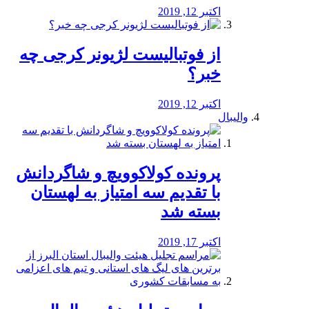
اکتبر 12, 2019
از فوتبالیست لژیونر کرجی چه
خبر؟
اکتبر 12, 2019
والیبال
پرونده کولاکوویچ و شاگردانش
با تقدیم سه امتیاز به لهستان
بسته شد
اکتبر 17, 2019