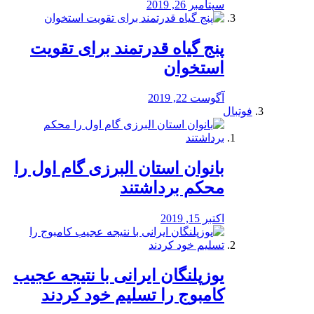
سپتامبر 26, 2019
پنج گیاه قدرتمند برای تقویت
استخوان
آگوست 22, 2019
فوتبال
بانوان استان البرزی گام اول را
محكم برداشتند
اکتبر 15, 2019
یوزپلنگان ایرانی با نتیجه عجیب
کامبوج را تسلیم خود کردند