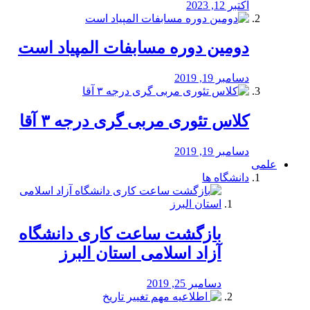
اکتبر 12, 2023
دومین دوره مسابفات المپیاد است
دسامبر 19, 2019
کلاس تئوری مربی گری درجه ۳ آقا
دسامبر 19, 2019
علمی
دانشگاه ها
بازگشت ساعت کاری دانشگاه
آزاد اسلامی استان البرز
دسامبر 25, 2019