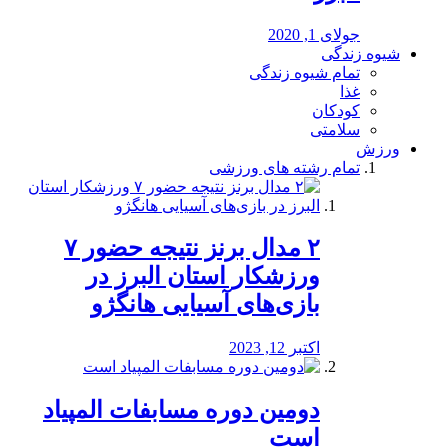
جولای 1, 2020
شیوه زندگی
تمام شیوه زندگی
غذا
کودکان
سلامتی
ورزش
تمام رشته های ورزشی
۲ مدال برنز نتیجه حضور ۷
ورزشکار استان البرز در
بازی‌های آسیایی هانگژو
اکتبر 12, 2023
دومین دوره مسابفات المپیاد
است