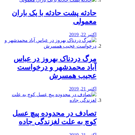
️حادثه پشت حادثه با یک باران
معمولی
اکتبر 22, 2019
مرگ دردناک بهروز در عباس
آباد محمدشهر و درخواست
عجیب همسرش
اکتبر 21, 2019
تصادف در محدوده پیچ عسل
کوچ به علت لغزندگی جاده
اکتبر 21, 2019