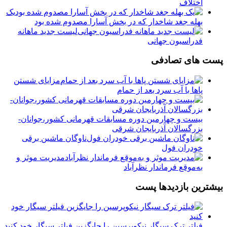
اختلاف
یک
بهله جغد شاخدار که در بخش آسارا مصدوم شده بود
لیست جدید ماهانه
فدراسیون جهانی
پست های تصادفی
مزایای شستن
پاها با آب سرد بعد از حمام
بیست و چهارمین دوره مسابقات قهرمانی کشور،جوانان-
بزرگسالان آذربایجان شرقی
ناوگان ماشین برقی
خودران فول
مدیریت موثر و
به‌موقع فرماندار نظرآباد
بیشترین بازدیدها پست
فیلتر ترک سیگار نیکوپرسین را جایگزین فیلتر سیگار خود کنید