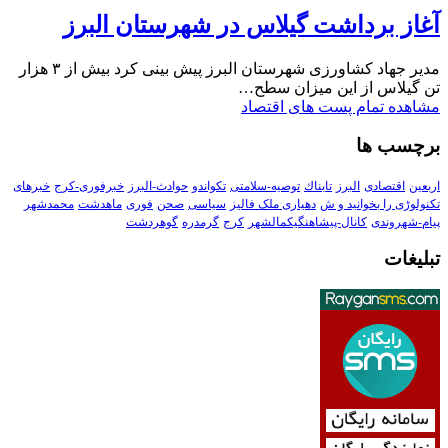
آغاز برداشت گیلاس در شهرستان البرز
مدیر جهاد کشاورزی شهرستان البرز پیش بینی کرد بیش از ۳ هزار
تن گیلاس از این میزان سطح…
مشاهده تمام پست های اقتصاد
برچسب ها
اربعین
اقتصادی
البرز
تابناك
توصیه-سلامتی
تکواندو
حوادث-البرز
خبرفوری-کرج
خبرهای
تکنولوڑی را بخوانید و ش
دهیاری ملک فالیز
سیاسی
صحن
فوری
ماهدشت
محمدشهر
پیام-شهروندی
کانال-پیشاهنگیکمالشهر
کرج
گرمدره
گوهردشت
تبلیغات