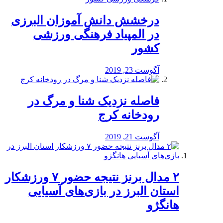
درخشش دانش آموزان البرزی
در المپیاد فرهنگی ورزشی
کشور
آگوست 23, 2019
️فاصله نزدیک شنا و مرگ در
رودخانه کرج
آگوست 21, 2019
۲ مدال برنز نتیجه حضور ۷ ورزشکار
استان البرز در بازی‌های آسیایی
هانگژو