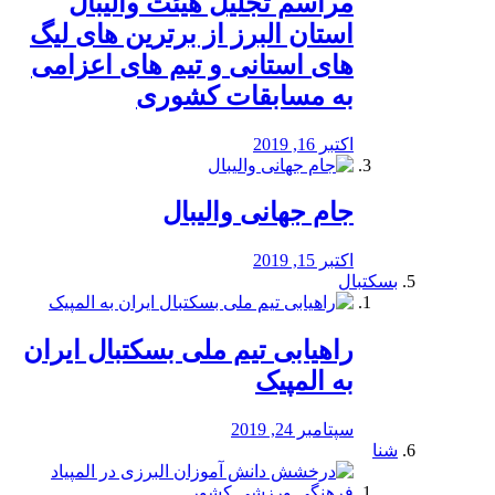
مراسم تجلیل هیئت والیبال
استان البرز از برترین های لیگ
های استانی و تیم های اعزامی
به مسابقات کشوری
اکتبر 16, 2019
جام جهانی والیبال
اکتبر 15, 2019
بسکتبال
راهیابی تیم ملی بسکتبال ایران
به المپیک
سپتامبر 24, 2019
شنا