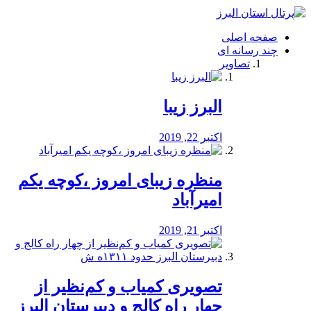
فصد
خون
صفحه اصلی
شرق
چند رسانه ای
تهران
تصاویر
خشکشویی
تصفیه
آب
البرز زیبا
طراحی
سایت
و
اکتبر 22, 2019
سئو
vip
منظره‌‌ زیبای امروز ،کوچه یکم
امیرآباد
اکتبر 21, 2019
️تصویری کمیاب و کم‌نظیر از
چهار راه كالج و دبيرستان البرز