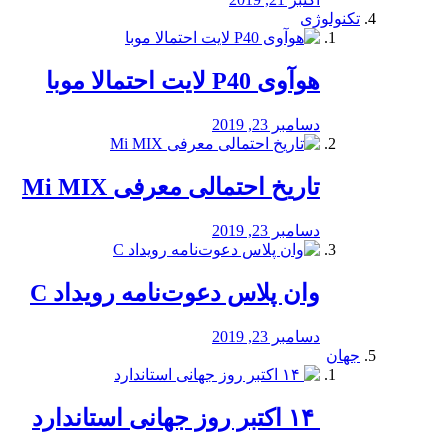
تکنولوژی
هوآوی P40 لایت احتمالا موبا
دسامبر 23, 2019
تاریخ احتمالی معرفی Mi MIX
دسامبر 23, 2019
وان پلاس دعوت‌نامه رویداد C
دسامبر 23, 2019
جهان
‏ ۱۴ اکتبر روز جهانی استاندارد