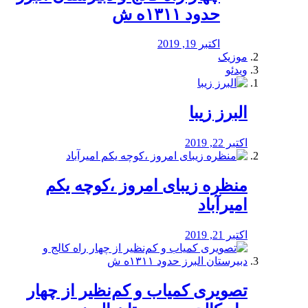
حدود ۱۳۱۱ه ش
اکتبر 19, 2019
موزیک
ویدئو
البرز زیبا
اکتبر 22, 2019
منظره‌‌ زیبای امروز ،کوچه یکم
امیرآباد
اکتبر 21, 2019
️تصویری کمیاب و کم‌نظیر از چهار