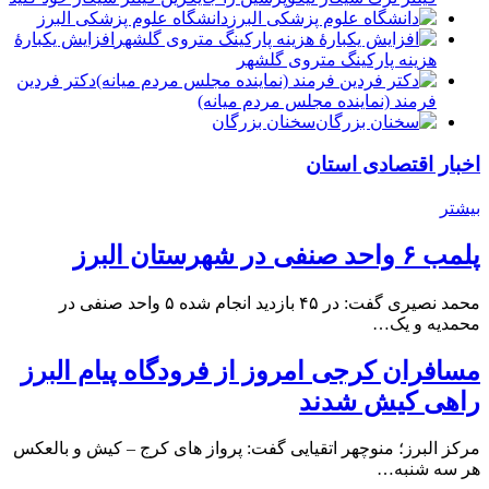
دانشگاه علوم پزشکی البرز
افزایش یکبارۀ
هزینه پارکینگ متروی گلشهر
دكتر فردين
فرمند (نماينده مجلس مردم میانه)
سخنان بزرگان
اخبار اقتصادی استان
بیشتر
پلمب ۶ واحد صنفی در شهرستان البرز
محمد نصیری گفت: در ۴۵ بازدید انجام شده ۵ واحد صنفی در
محمدیه و یک…
مسافران کرجی امروز از فرودگاه پیام البرز
راهی کیش شدند
مرکز البرز؛ منوچهر اتقیایی گفت: پرواز های کرج – کیش و بالعکس
هر سه شنبه…