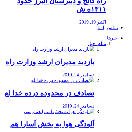
راه كالج و دبيرستان البرز حدود
۱۳۱۱ه ش
اکتبر 19, 2019
تماس با ما
خبرها
تمام اخبار
بازدید مدیران ارشد وزارت راه
دسامبر 24, 2019
تصادف در محدوده درده خدا لع
دسامبر 24, 2019
آلودگی هوا به بخش آسارا هم