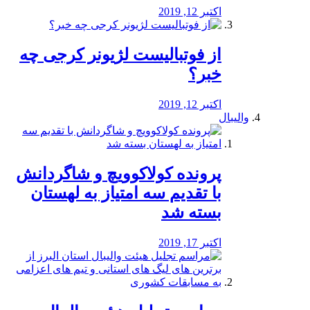
اکتبر 12, 2019
از فوتبالیست لژیونر کرجی چه
خبر؟
اکتبر 12, 2019
والیبال
پرونده کولاکوویچ و شاگردانش
با تقدیم سه امتیاز به لهستان
بسته شد
اکتبر 17, 2019