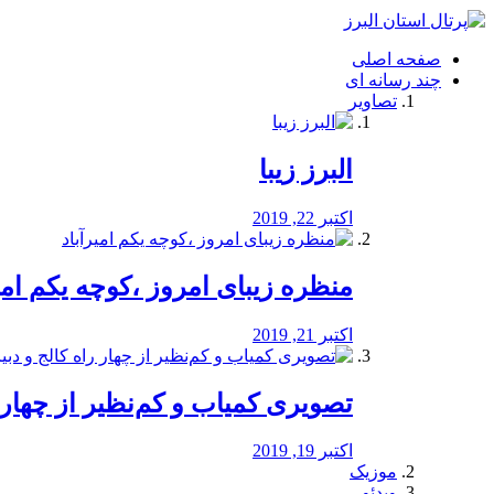
فصد
خون
صفحه اصلی
شرق
چند رسانه ای
تهران
تصاویر
خشکشویی
تصفیه
آب
البرز زیبا
طراحی
سایت
و
اکتبر 22, 2019
سئو
vip
منظره‌‌ زیبای امروز ،کوچه یکم امی
اکتبر 21, 2019
️تصویری کمیاب و کم‌نظیر از چهار راه 
اکتبر 19, 2019
موزیک
ویدئو