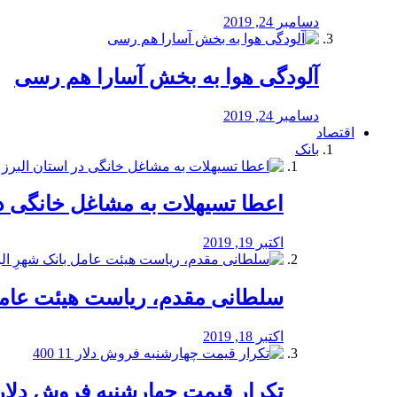
دسامبر 24, 2019
آلودگی هوا به بخش آسارا هم رسی
دسامبر 24, 2019
اقتصاد
بانک
️اعطا تسیهلات به مشاغل خانگی در
اکتبر 19, 2019
سلطانی مقدم، ریاست هیئت عامل 
اکتبر 18, 2019
تکرار قیمت چهارشنبه فروش دلار 11 00