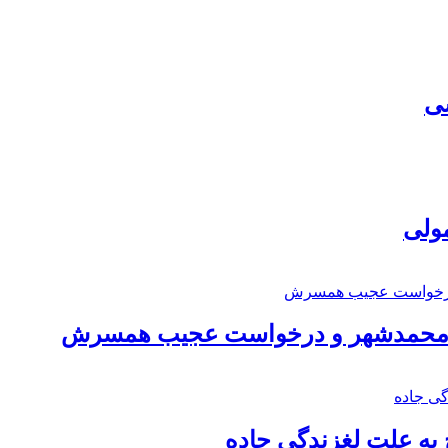
سی
مولی
اد محمدشهر و درخواست عجیب همسرش
به علت لغزندگی جاده