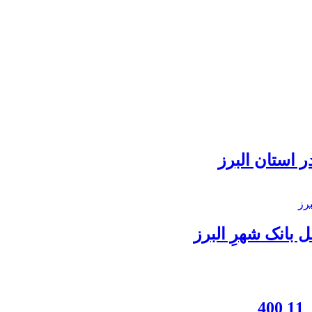
 استان البرز
بانک شهرِ البرز
4