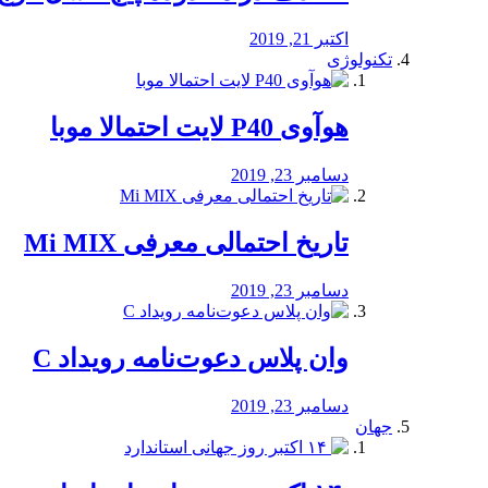
اکتبر 21, 2019
تکنولوژی
هوآوی P40 لایت احتمالا موبا
دسامبر 23, 2019
تاریخ احتمالی معرفی Mi MIX
دسامبر 23, 2019
وان پلاس دعوت‌نامه رویداد C
دسامبر 23, 2019
جهان