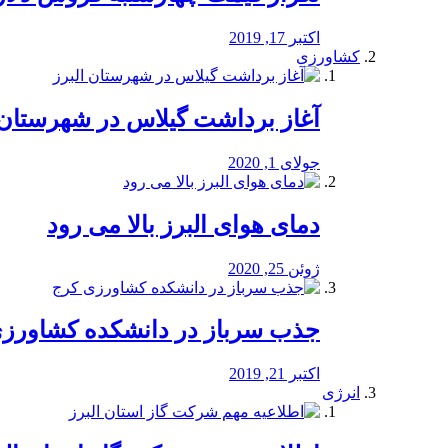
اکتبر 17, 2019
کشاورزی
آغاز برداشت گیلاس در شهرستان 
جولای 1, 2020
دمای هوای البرز بالا می رود
ژوئن 25, 2020
جذب سرباز در دانشکده کشاورز
اکتبر 21, 2019
انرژی