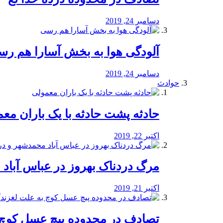
دسامبر 24, 2019
آلودگی هوا به بخش آسارا هم ر
دسامبر 24, 2019
حوادث
️حادثه پشت حادثه با یک باران مع
اکتبر 22, 2019
مرگ دردناک بهروز در عباس آب
اکتبر 21, 2019
تصادف در محدوده پیچ عسل کوچ 