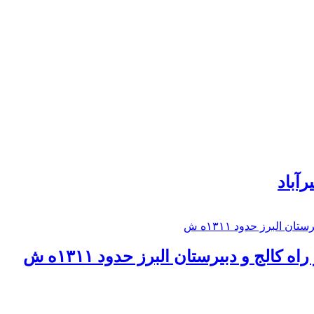
رآباد
كالج و دبيرستان البرز حدود ۱۳۱۱ه ش