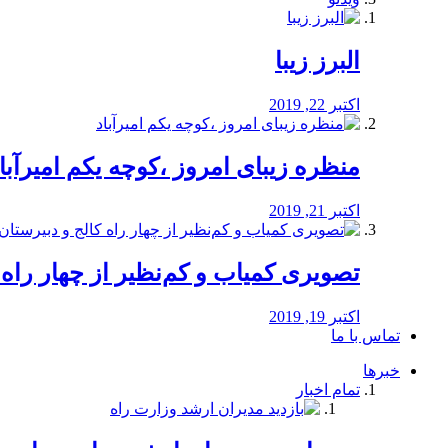
البرز زیبا
اکتبر 22, 2019
منظره‌‌ زیبای امروز ،کوچه یکم امیرآبا
اکتبر 21, 2019
️تصویری کمیاب و کم‌نظیر از چهار راه كالج
اکتبر 19, 2019
تماس با ما
خبرها
تمام اخبار