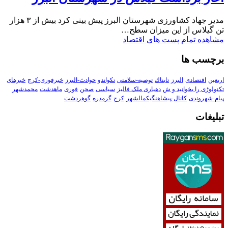
مدیر جهاد کشاورزی شهرستان البرز پیش بینی کرد بیش از ۳ هزار
تن گیلاس از این میزان سطح…
مشاهده تمام پست های اقتصاد
برچسب ها
اربعین
اقتصادی
البرز
تابناك
توصیه-سلامتی
تکواندو
حوادث-البرز
خبرفوری-کرج
خبرهای
تکنولوڑی را بخوانید و ش
دهیاری ملک فالیز
سیاسی
صحن
فوری
ماهدشت
محمدشهر
پیام-شهروندی
کانال-پیشاهنگیکمالشهر
کرج
گرمدره
گوهردشت
تبلیغات