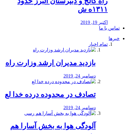
راه كالج و دبيرستان البرز حدود
۱۳۱۱ه ش
اکتبر 19, 2019
تماس با ما
خبرها
تمام اخبار
بازدید مدیران ارشد وزارت راه
دسامبر 24, 2019
تصادف در محدوده درده خدا لع
دسامبر 24, 2019
آلودگی هوا به بخش آسارا هم