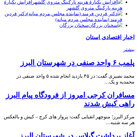
افزایش یکبارۀ
هزینه پارکینگ متروی گلشهر
دكتر فردين
فرمند (نماينده مجلس مردم میانه)
سخنان بزرگان
اخبار اقتصادی استان
بیشتر
پلمب ۶ واحد صنفی در شهرستان البرز
محمد نصیری گفت: در ۴۵ بازدید انجام شده ۵ واحد صنفی در
محمدیه و یک…
مسافران کرجی امروز از فرودگاه پیام البرز
راهی کیش شدند
مرکز البرز؛ منوچهر اتقیایی گفت: پرواز های کرج – کیش و بالعکس
هر سه شنبه…
آغاز برداشت گیلاس در شهرستان البرز