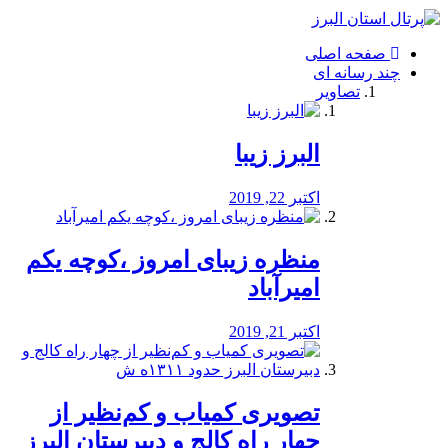
فصد
خون
صفحه اصلی
شرق
چند رسانه ای
تهران
تصاویر
خشکشویی
تصفیه
آب
البرز زیبا
طراحی
سایت
و
اکتبر 22, 2019
سئو
vip
منظره‌‌ زیبای امروز ،کوچه یکم
امیرآباد
اکتبر 21, 2019
️تصویری کمیاب و کم‌نظیر از
چهار راه كالج و دبيرستان البرز