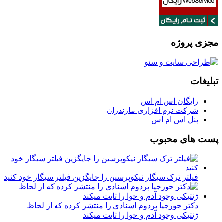
مجزی پروژه
تبلیغات
رایگان اس ام اس
شرکت نرم افزاری مازندران
پنل اس ام اس
پست های محبوب
فیلتر ترک سیگار نیکوپرسین را جایگزین فیلتر سیگار خود کنید
دکتر جورجیا پردوم اسنادی را منتشر کرده که از لحاظ
ژنتیکی وجود آدم و حوا را ثابت میکند