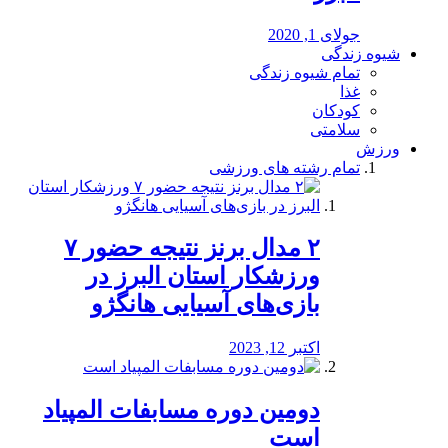
جولای 1, 2020
شیوه زندگی
تمام شیوه زندگی
غذا
کودکان
سلامتی
ورزش
تمام رشته های ورزشی
۲ مدال برنز نتیجه حضور ۷
ورزشکار استان البرز در
بازی‌های آسیایی هانگژو
اکتبر 12, 2023
دومین دوره مسابفات المپیاد
است