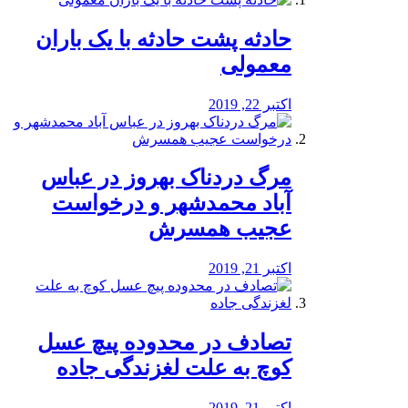
️حادثه پشت حادثه با یک باران
معمولی
اکتبر 22, 2019
مرگ دردناک بهروز در عباس
آباد محمدشهر و درخواست
عجیب همسرش
اکتبر 21, 2019
تصادف در محدوده پیچ عسل
کوچ به علت لغزندگی جاده
اکتبر 21, 2019