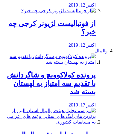
اکتبر 12, 2019
از فوتبالیست لژیونر کرجی چه
خبر؟
اکتبر 12, 2019
والیبال
پرونده کولاکوویچ و شاگردانش
با تقدیم سه امتیاز به لهستان
بسته شد
اکتبر 17, 2019