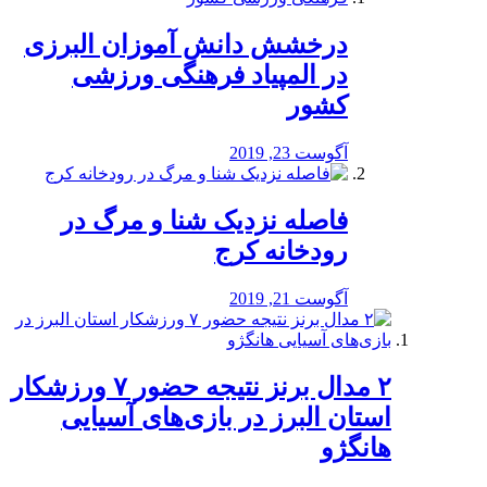
درخشش دانش آموزان البرزی
در المپیاد فرهنگی ورزشی
کشور
آگوست 23, 2019
️فاصله نزدیک شنا و مرگ در
رودخانه کرج
آگوست 21, 2019
۲ مدال برنز نتیجه حضور ۷ ورزشکار
استان البرز در بازی‌های آسیایی
هانگژو