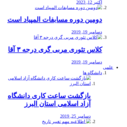
اکتبر 12, 2023
دومین دوره مسابفات المپیاد است
دسامبر 19, 2019
کلاس تئوری مربی گری درجه ۳ آقا
دسامبر 19, 2019
علمی
دانشگاه ها
بازگشت ساعت کاری دانشگاه
آزاد اسلامی استان البرز
دسامبر 25, 2019