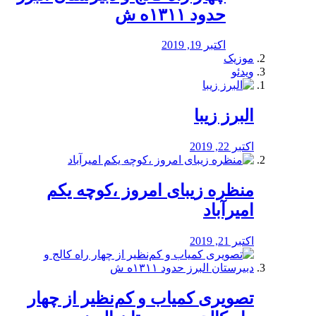
حدود ۱۳۱۱ه ش
اکتبر 19, 2019
موزیک
ویدئو
البرز زیبا
اکتبر 22, 2019
منظره‌‌ زیبای امروز ،کوچه یکم
امیرآباد
اکتبر 21, 2019
️تصویری کمیاب و کم‌نظیر از چهار