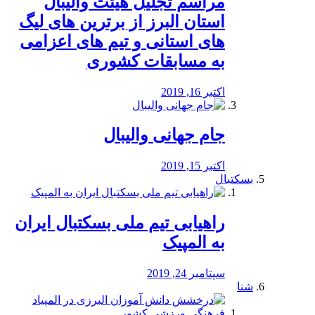
مراسم تجلیل هیئت والیبال
استان البرز از برترین های لیگ
های استانی و تیم های اعزامی
به مسابقات کشوری
اکتبر 16, 2019
جام جهانی والیبال
اکتبر 15, 2019
بسکتبال
راهیابی تیم ملی بسکتبال ایران
به المپیک
سپتامبر 24, 2019
شنا