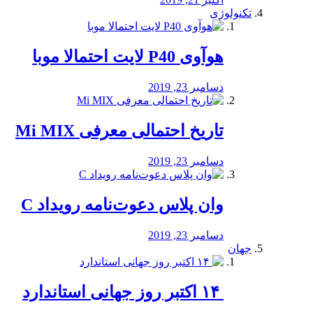
تکنولوژی
هوآوی P40 لایت احتمالا موبا
دسامبر 23, 2019
تاریخ احتمالی معرفی Mi MIX
دسامبر 23, 2019
وان پلاس دعوت‌نامه رویداد C
دسامبر 23, 2019
جهان
‏ ۱۴ اکتبر روز جهانی استاندارد