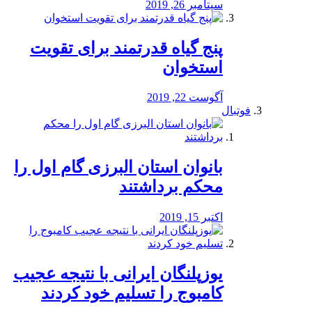
سپتامبر 26, 2019
پنج گیاه قدرتمند برای تقویت
استخوان
آگوست 22, 2019
فوتبال
بانوان استان البرزی گام اول را
محكم برداشتند
اکتبر 15, 2019
یوزپلنگان ایرانی با نتیجه عجیب
کامبوج را تسلیم خود کردند