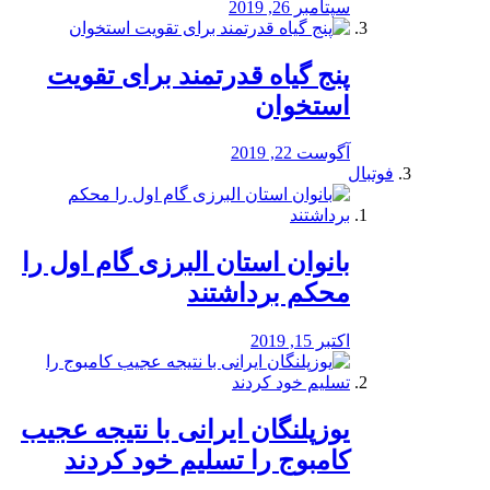
سپتامبر 26, 2019
پنج گیاه قدرتمند برای تقویت
استخوان
آگوست 22, 2019
فوتبال
بانوان استان البرزی گام اول را
محكم برداشتند
اکتبر 15, 2019
یوزپلنگان ایرانی با نتیجه عجیب
کامبوج را تسلیم خود کردند