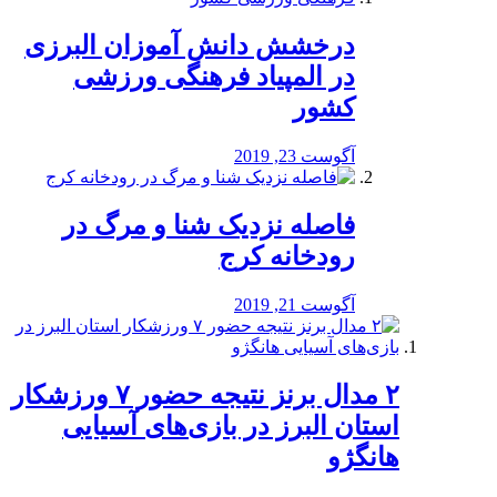
درخشش دانش آموزان البرزی
در المپیاد فرهنگی ورزشی
کشور
آگوست 23, 2019
️فاصله نزدیک شنا و مرگ در
رودخانه کرج
آگوست 21, 2019
۲ مدال برنز نتیجه حضور ۷ ورزشکار
استان البرز در بازی‌های آسیایی
هانگژو