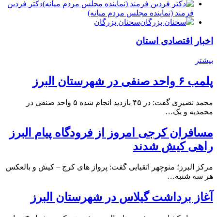
دكتر فردين
فرمند (نماينده مجلس مردم میانه)
سخنان بزرگان
اخبار اقتصادی استان
بیشتر
پلمب ۶ واحد صنفی در شهرستان البرز
محمد نصیری گفت: در ۴۵ بازدید انجام شده ۵ واحد صنفی در
محمدیه و یک…
مسافران کرجی امروز از فرودگاه پیام البرز
راهی کیش شدند
مرکز البرز؛ منوچهر اتقیایی گفت: پرواز های کرج – کیش و بالعکس
هر سه شنبه…
آغاز برداشت گیلاس در شهرستان البرز