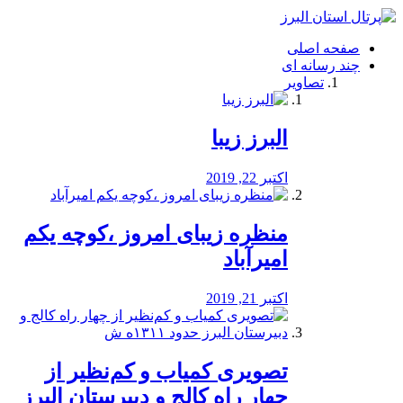
فصد
خون
صفحه اصلی
شرق
چند رسانه ای
تهران
تصاویر
خشکشویی
تصفیه
آب
البرز زیبا
طراحی
سایت
و
اکتبر 22, 2019
سئو
vip
منظره‌‌ زیبای امروز ،کوچه یکم
امیرآباد
اکتبر 21, 2019
️تصویری کمیاب و کم‌نظیر از
چهار راه كالج و دبيرستان البرز