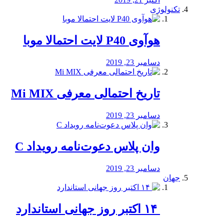
تکنولوژی
هوآوی P40 لایت احتمالا موبا
دسامبر 23, 2019
تاریخ احتمالی معرفی Mi MIX
دسامبر 23, 2019
وان پلاس دعوت‌نامه رویداد C
دسامبر 23, 2019
جهان
‏ ۱۴ اکتبر روز جهانی استاندارد