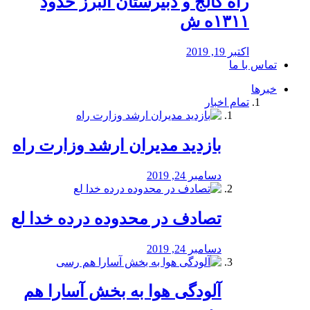
راه كالج و دبيرستان البرز حدود
۱۳۱۱ه ش
اکتبر 19, 2019
تماس با ما
خبرها
تمام اخبار
بازدید مدیران ارشد وزارت راه
دسامبر 24, 2019
تصادف در محدوده درده خدا لع
دسامبر 24, 2019
آلودگی هوا به بخش آسارا هم