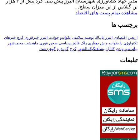
مدیر جهاد کشاورزی شهرستان البرز پیش بینی کرد بیش از ۳ هزار
تن گیلاس از این میزان سطح…
مشاهده تمام پست های اقتصاد
برچسب ها
اربعین
اقتصادی
البرز
تابناك
توصیه-سلامتی
تکواندو
حوادث-البرز
خبرفوری-کرج
خبرهای
تکنولوڑی را بخوانید و ش
دهیاری ملک فالیز
سیاسی
صحن
فوری
ماهدشت
محمدشهر
پیام-شهروندی
کانال-پیشاهنگیکمالشهر
کرج
گرمدره
گوهردشت
تبلیغات