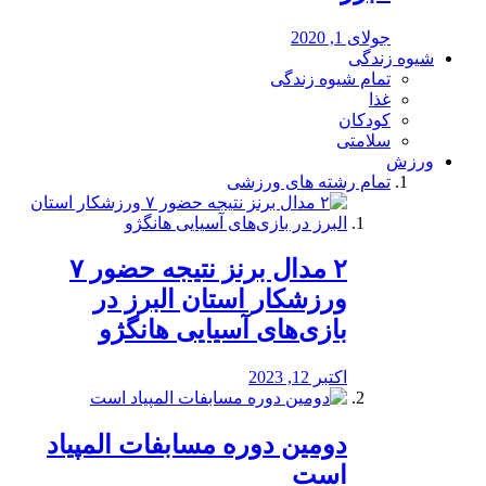
جولای 1, 2020
شیوه زندگی
تمام شیوه زندگی
غذا
کودکان
سلامتی
ورزش
تمام رشته های ورزشی
۲ مدال برنز نتیجه حضور ۷
ورزشکار استان البرز در
بازی‌های آسیایی هانگژو
اکتبر 12, 2023
دومین دوره مسابفات المپیاد
است