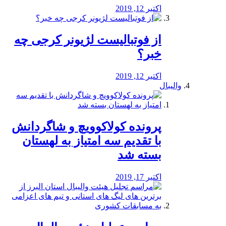
اکتبر 12, 2019
از فوتبالیست لژیونر کرجی چه
خبر؟
اکتبر 12, 2019
والیبال
پرونده کولاکوویچ و شاگردانش
با تقدیم سه امتیاز به لهستان
بسته شد
اکتبر 17, 2019