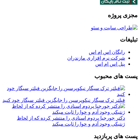
مجزی پروژه
تبلیغات
رایگان اس ام اس
شرکت نرم افزاری مازندران
پنل اس ام اس
پست های محبوب
فیلتر ترک سیگار نیکوپرسین را جایگزین فیلتر سیگار خود کنید
دکتر جورجیا پردوم اسنادی را منتشر کرده که از لحاظ
ژنتیکی وجود آدم و حوا را ثابت میکند
پست های پربازدید