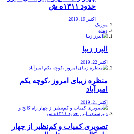
حدود ۱۳۱۱ه ش
اکتبر 19, 2019
موزیک
ویدئو
البرز زیبا
اکتبر 22, 2019
منظره‌‌ زیبای امروز ،کوچه یکم
امیرآباد
اکتبر 21, 2019
️تصویری کمیاب و کم‌نظیر از چهار