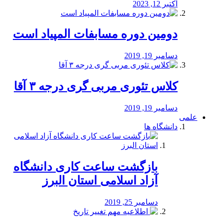
اکتبر 12, 2023
دومین دوره مسابفات المپیاد است
دسامبر 19, 2019
کلاس تئوری مربی گری درجه ۳ آقا
دسامبر 19, 2019
علمی
دانشگاه ها
بازگشت ساعت کاری دانشگاه
آزاد اسلامی استان البرز
دسامبر 25, 2019