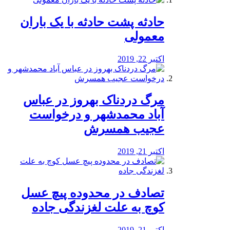
️حادثه پشت حادثه با یک باران
معمولی
اکتبر 22, 2019
مرگ دردناک بهروز در عباس
آباد محمدشهر و درخواست
عجیب همسرش
اکتبر 21, 2019
تصادف در محدوده پیچ عسل
کوچ به علت لغزندگی جاده
اکتبر 21, 2019