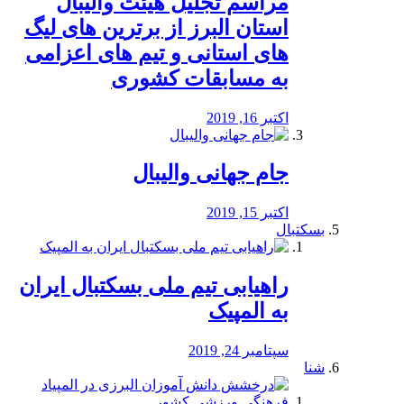
مراسم تجلیل هیئت والیبال
استان البرز از برترین های لیگ
های استانی و تیم های اعزامی
به مسابقات کشوری
اکتبر 16, 2019
جام جهانی والیبال
اکتبر 15, 2019
بسکتبال
راهیابی تیم ملی بسکتبال ایران
به المپیک
سپتامبر 24, 2019
شنا