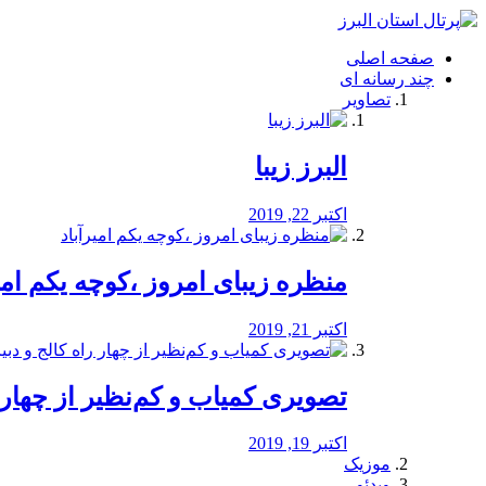
فصد
خون
صفحه اصلی
شرق
چند رسانه ای
تهران
تصاویر
خشکشویی
تصفیه
آب
البرز زیبا
طراحی
سایت
و
اکتبر 22, 2019
سئو
vip
منظره‌‌ زیبای امروز ،کوچه یکم امی
اکتبر 21, 2019
️تصویری کمیاب و کم‌نظیر از چهار راه 
اکتبر 19, 2019
موزیک
ویدئو