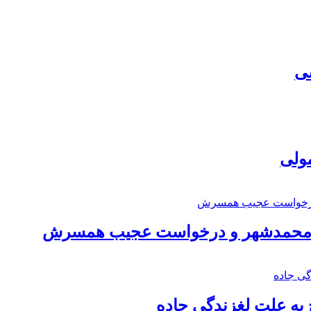
سی
مولی
اد محمدشهر و درخواست عجیب همسرش
به علت لغزندگی جاده