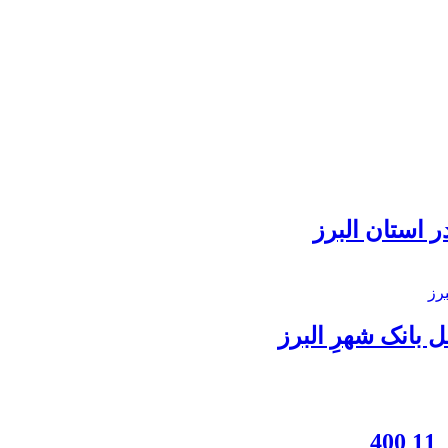
 استان البرز
بانک شهرِ البرز
4