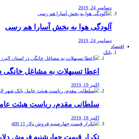
دسامبر 24, 2019
آلودگی هوا به بخش آسارا هم رسی
دسامبر 24, 2019
اقتصاد
بانک
️اعطا تسیهلات به مشاغل خانگی در
اکتبر 19, 2019
سلطانی مقدم، ریاست هیئت عامل 
اکتبر 18, 2019
تکرار قیمت چهارشنبه فروش دلار 11 00