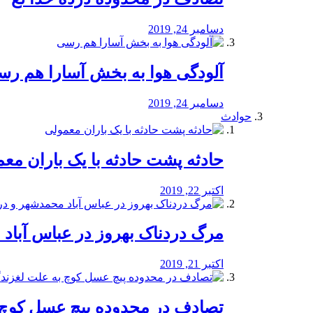
دسامبر 24, 2019
آلودگی هوا به بخش آسارا هم ر
دسامبر 24, 2019
حوادث
️حادثه پشت حادثه با یک باران مع
اکتبر 22, 2019
مرگ دردناک بهروز در عباس آب
اکتبر 21, 2019
تصادف در محدوده پیچ عسل کوچ 