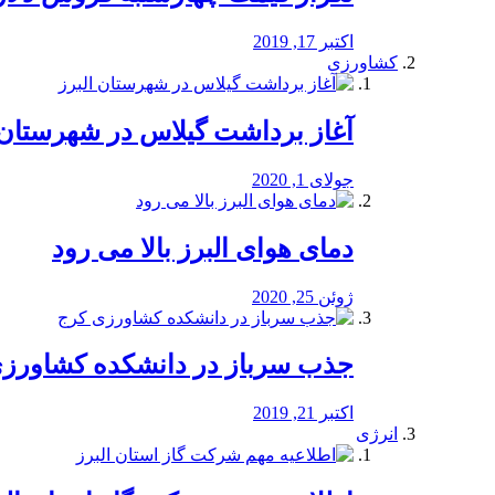
اکتبر 17, 2019
کشاورزی
آغاز برداشت گیلاس در شهرستان 
جولای 1, 2020
دمای هوای البرز بالا می رود
ژوئن 25, 2020
جذب سرباز در دانشکده کشاورز
اکتبر 21, 2019
انرژی