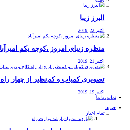
البرز زیبا
اکتبر 22, 2019
منظره‌‌ زیبای امروز ،کوچه یکم امیرآبا
اکتبر 21, 2019
️تصویری کمیاب و کم‌نظیر از چهار راه كالج
اکتبر 19, 2019
تماس با ما
خبرها
تمام اخبار