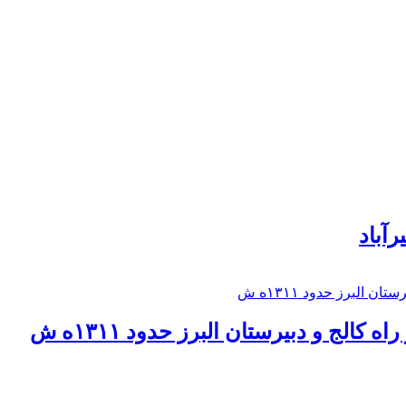
رآباد
كالج و دبيرستان البرز حدود ۱۳۱۱ه ش