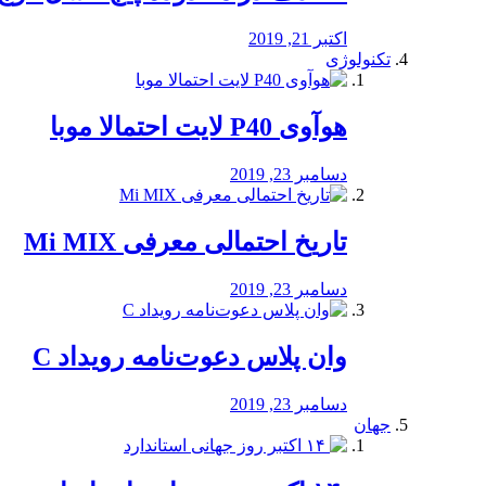
اکتبر 21, 2019
تکنولوژی
هوآوی P40 لایت احتمالا موبا
دسامبر 23, 2019
تاریخ احتمالی معرفی Mi MIX
دسامبر 23, 2019
وان پلاس دعوت‌نامه رویداد C
دسامبر 23, 2019
جهان