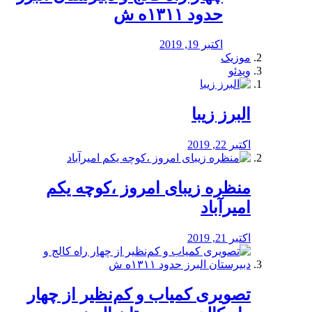
حدود ۱۳۱۱ه ش
اکتبر 19, 2019
موزیک
ویدئو
البرز زیبا
اکتبر 22, 2019
منظره‌‌ زیبای امروز ،کوچه یکم
امیرآباد
اکتبر 21, 2019
️تصویری کمیاب و کم‌نظیر از چهار