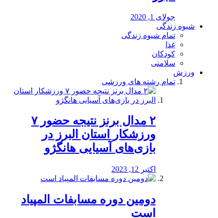
جولای 1, 2020
شیوه زندگی
تمام شیوه زندگی
غذا
کودکان
سلامتی
ورزش
تمام رشته های ورزشی
۲ مدال برنز نتیجه حضور ۷
ورزشکار استان البرز در
بازی‌های آسیایی هانگژو
اکتبر 12, 2023
دومین دوره مسابفات المپیاد
است