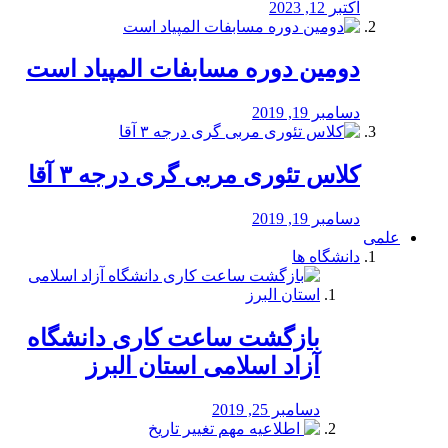
اکتبر 12, 2023
دومین دوره مسابفات المپیاد است
دسامبر 19, 2019
کلاس تئوری مربی گری درجه ۳ آقا
دسامبر 19, 2019
علمی
دانشگاه ها
بازگشت ساعت کاری دانشگاه
آزاد اسلامی استان البرز
دسامبر 25, 2019