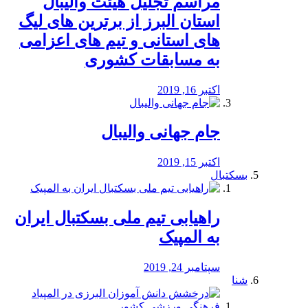
مراسم تجلیل هیئت والیبال
استان البرز از برترین های لیگ
های استانی و تیم های اعزامی
به مسابقات کشوری
اکتبر 16, 2019
جام جهانی والیبال
اکتبر 15, 2019
بسکتبال
راهیابی تیم ملی بسکتبال ایران
به المپیک
سپتامبر 24, 2019
شنا