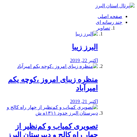
فصد
خون
صفحه اصلی
شرق
چند رسانه ای
تهران
تصاویر
خشکشویی
تصفیه
آب
البرز زیبا
طراحی
سایت
و
اکتبر 22, 2019
سئو
vip
منظره‌‌ زیبای امروز ،کوچه یکم
امیرآباد
اکتبر 21, 2019
️تصویری کمیاب و کم‌نظیر از
چهار راه كالج و دبيرستان البرز