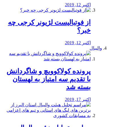
اکتبر 12, 2019
از فوتبالیست لژیونر کرجی چه
خبر؟
اکتبر 12, 2019
والیبال
پرونده کولاکوویچ و شاگردانش
با تقدیم سه امتیاز به لهستان
بسته شد
اکتبر 17, 2019