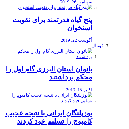
سپتامبر 26, 2019
پنج گیاه قدرتمند برای تقویت
استخوان
آگوست 22, 2019
فوتبال
بانوان استان البرزی گام اول را
محكم برداشتند
اکتبر 15, 2019
یوزپلنگان ایرانی با نتیجه عجیب
کامبوج را تسلیم خود کردند