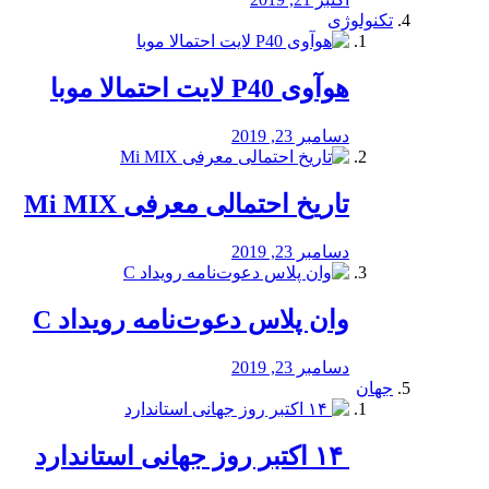
تکنولوژی
هوآوی P40 لایت احتمالا موبا
دسامبر 23, 2019
تاریخ احتمالی معرفی Mi MIX
دسامبر 23, 2019
وان پلاس دعوت‌نامه رویداد C
دسامبر 23, 2019
جهان
‏ ۱۴ اکتبر روز جهانی استاندارد