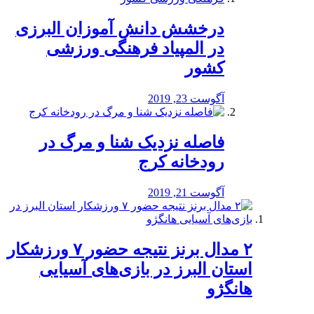
درخشش دانش آموزان البرزی
در المپیاد فرهنگی ورزشی
کشور
آگوست 23, 2019
️فاصله نزدیک شنا و مرگ در
رودخانه کرج
آگوست 21, 2019
۲ مدال برنز نتیجه حضور ۷ ورزشکار
استان البرز در بازی‌های آسیایی
هانگژو