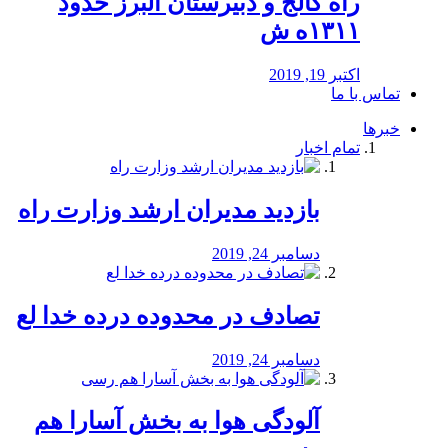
راه كالج و دبيرستان البرز حدود
۱۳۱۱ه ش
اکتبر 19, 2019
تماس با ما
خبرها
تمام اخبار
بازدید مدیران ارشد وزارت راه
دسامبر 24, 2019
تصادف در محدوده درده خدا لع
دسامبر 24, 2019
آلودگی هوا به بخش آسارا هم