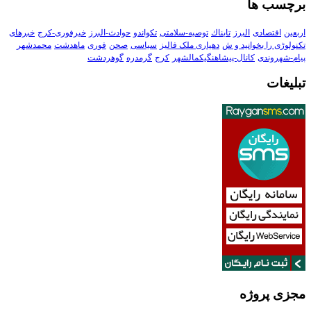
برچسب ها
اربعین
اقتصادی
البرز
تابناك
توصیه-سلامتی
تکواندو
حوادث-البرز
خبرفوری-کرج
خبرهای
تکنولوڑی را بخوانید و ش
دهیاری ملک فالیز
سیاسی
صحن
فوری
ماهدشت
محمدشهر
پیام-شهروندی
کانال-پیشاهنگیکمالشهر
کرج
گرمدره
گوهردشت
تبلیغات
مجزی پروژه