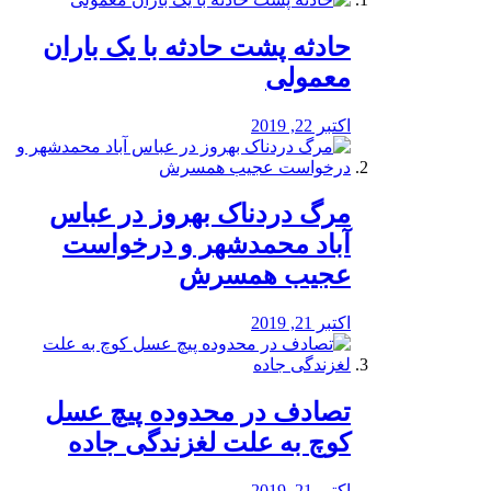
️حادثه پشت حادثه با یک باران
معمولی
اکتبر 22, 2019
مرگ دردناک بهروز در عباس
آباد محمدشهر و درخواست
عجیب همسرش
اکتبر 21, 2019
تصادف در محدوده پیچ عسل
کوچ به علت لغزندگی جاده
اکتبر 21, 2019