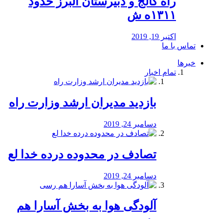
راه كالج و دبيرستان البرز حدود
۱۳۱۱ه ش
اکتبر 19, 2019
تماس با ما
خبرها
تمام اخبار
بازدید مدیران ارشد وزارت راه
دسامبر 24, 2019
تصادف در محدوده درده خدا لع
دسامبر 24, 2019
آلودگی هوا به بخش آسارا هم