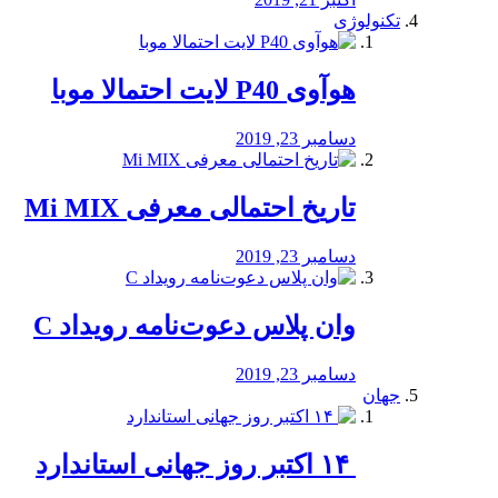
تکنولوژی
هوآوی P40 لایت احتمالا موبا
دسامبر 23, 2019
تاریخ احتمالی معرفی Mi MIX
دسامبر 23, 2019
وان پلاس دعوت‌نامه رویداد C
دسامبر 23, 2019
جهان
‏ ۱۴ اکتبر روز جهانی استاندارد