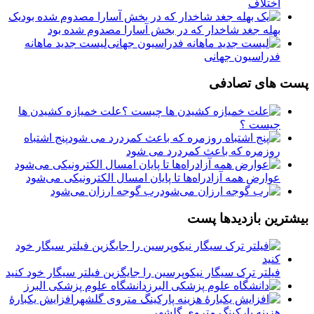
اختلاف
یک
بهله جغد شاخدار که در بخش آسارا مصدوم شده بود
لیست جدید ماهانه
فدراسیون جهانی
پست های تصادفی
علت خمیازه کشیدن ها
چیست ؟
پنج اشتباه
روزمره که باعث کمردرد می شود
عوارض همه آزادراه‌ها تا پایان امسال الکترونیکی می‌شود
رب گوجه ارزان می‌شود
بیشترین بازدیدها پست
فیلتر ترک سیگار نیکوپرسین را جایگزین فیلتر سیگار خود کنید
دانشگاه علوم پزشکی البرز
افزایش یکبارۀ
هزینه پارکینگ متروی گلشهر