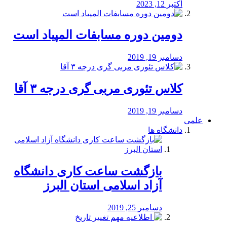
اکتبر 12, 2023
دومین دوره مسابفات المپیاد است
دسامبر 19, 2019
کلاس تئوری مربی گری درجه ۳ آقا
دسامبر 19, 2019
علمی
دانشگاه ها
بازگشت ساعت کاری دانشگاه
آزاد اسلامی استان البرز
دسامبر 25, 2019