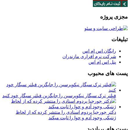
مجزی پروژه
تبلیغات
رایگان اس ام اس
شرکت نرم افزاری مازندران
پنل اس ام اس
پست های محبوب
فیلتر ترک سیگار نیکوپرسین را جایگزین فیلتر سیگار خود کنید
دکتر جورجیا پردوم اسنادی را منتشر کرده که از لحاظ
ژنتیکی وجود آدم و حوا را ثابت میکند
پست های پربازدید