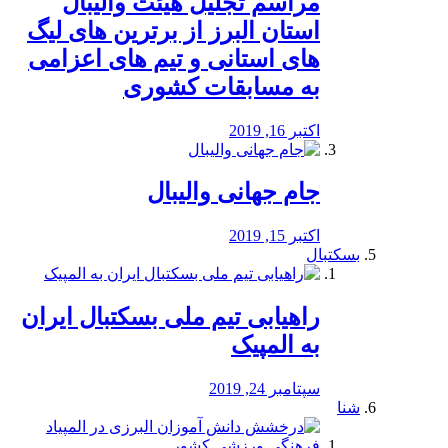
مراسم تجلیل هیئت والیبال
استان البرز از برترین های لیگ
های استانی و تیم های اعزامی
به مسابقات کشوری
اکتبر 16, 2019
جام جهانی والیبال
اکتبر 15, 2019
بسکتبال
راهیابی تیم ملی بسکتبال ایران
به المپیک
سپتامبر 24, 2019
شنا