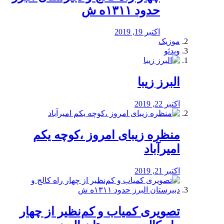
حدود ۱۳۱۱ه ش
اکتبر 19, 2019
موزیک
ویدئو
البرز زیبا
اکتبر 22, 2019
منظره‌‌ زیبای امروز ،کوچه یکم
امیرآباد
اکتبر 21, 2019
️تصویری کمیاب و کم‌نظیر از چهار