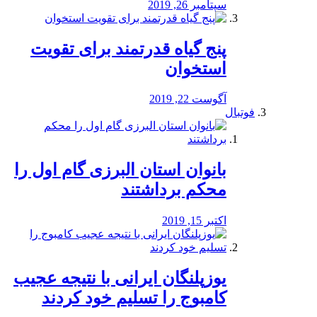
سپتامبر 26, 2019
پنج گیاه قدرتمند برای تقویت
استخوان
آگوست 22, 2019
فوتبال
بانوان استان البرزی گام اول را
محكم برداشتند
اکتبر 15, 2019
یوزپلنگان ایرانی با نتیجه عجیب
کامبوج را تسلیم خود کردند