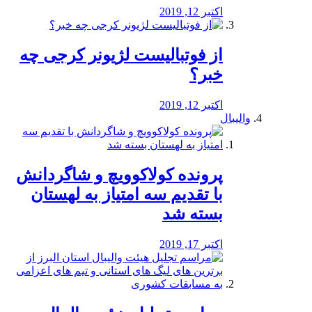
اکتبر 12, 2019
از فوتبالیست لژیونر کرجی چه
خبر؟
اکتبر 12, 2019
والیبال
پرونده کولاکوویچ و شاگردانش
با تقدیم سه امتیاز به لهستان
بسته شد
اکتبر 17, 2019