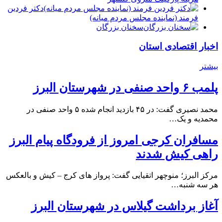
دكتر فردين
فرمند (نماينده مجلس مردم میانه)
سخنان بزرگان
اخبار اقتصادی استان
بیشتر
پلمب ۶ واحد صنفی در شهرستان البرز
محمد نصیری گفت: در ۴۵ بازدید انجام شده ۵ واحد صنفی در
محمدیه و یک…
مسافران کرجی امروز از فرودگاه پیام البرز
راهی کیش شدند
مرکز البرز؛ منوچهر اتقیایی گفت: پرواز های کرج – کیش و بالعکس
هر سه شنبه…
آغاز برداشت گیلاس در شهرستان البرز