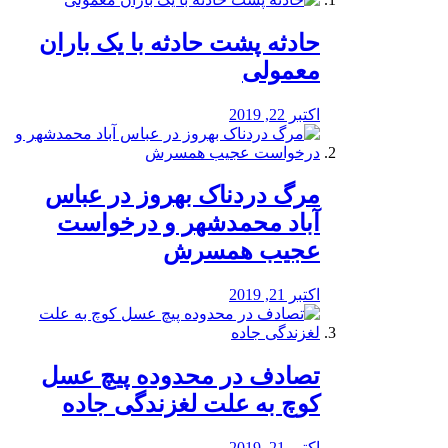
️حادثه پشت حادثه با یک باران
معمولی
اکتبر 22, 2019
مرگ دردناک بهروز در عباس
آباد محمدشهر و درخواست
عجیب همسرش
اکتبر 21, 2019
تصادف در محدوده پیچ عسل
کوچ به علت لغزندگی جاده
اکتبر 21, 2019