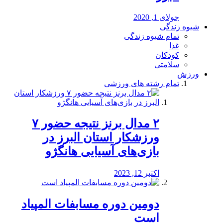
جولای 1, 2020
شیوه زندگی
تمام شیوه زندگی
غذا
کودکان
سلامتی
ورزش
تمام رشته های ورزشی
۲ مدال برنز نتیجه حضور ۷
ورزشکار استان البرز در
بازی‌های آسیایی هانگژو
اکتبر 12, 2023
دومین دوره مسابفات المپیاد
است