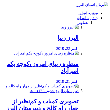
فصد
خون
صفحه اصلی
شرق
چند رسانه ای
تهران
تصاویر
خشکشویی
تصفیه
آب
البرز زیبا
طراحی
سایت
و
اکتبر 22, 2019
سئو
vip
منظره‌‌ زیبای امروز ،کوچه یکم
امیرآباد
اکتبر 21, 2019
️تصویری کمیاب و کم‌نظیر از
چهار راه كالج و دبيرستان البرز