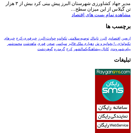
مدیر جهاد کشاورزی شهرستان البرز پیش بینی کرد بیش از ۳ هزار
تن گیلاس از این میزان سطح…
مشاهده تمام پست های اقتصاد
برچسب ها
اربعین
اقتصادی
البرز
تابناك
توصیه-سلامتی
تکواندو
حوادث-البرز
خبرفوری-کرج
خبرهای
تکنولوڑی را بخوانید و ش
دهیاری ملک فالیز
سیاسی
صحن
فوری
ماهدشت
محمدشهر
پیام-شهروندی
کانال-پیشاهنگیکمالشهر
کرج
گرمدره
گوهردشت
تبلیغات