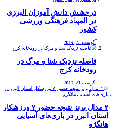
درخشش دانش آموزان البرزی
در المپیاد فرهنگی ورزشی
کشور
آگوست 23, 2019
️فاصله نزدیک شنا و مرگ در
رودخانه کرج
آگوست 21, 2019
۲ مدال برنز نتیجه حضور ۷ ورزشکار
استان البرز در بازی‌های آسیایی
هانگژو