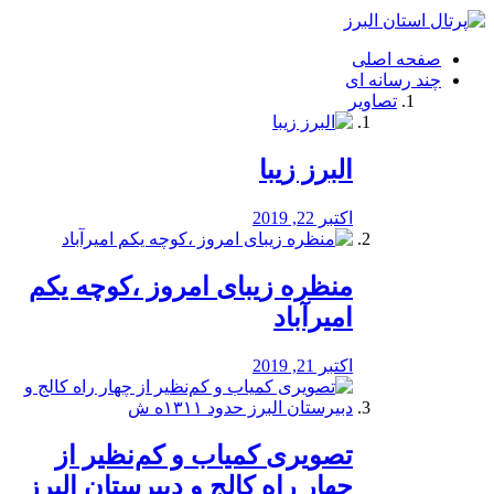
فصد
خون
صفحه اصلی
شرق
چند رسانه ای
تهران
تصاویر
خشکشویی
تصفیه
آب
البرز زیبا
طراحی
سایت
و
اکتبر 22, 2019
سئو
vip
منظره‌‌ زیبای امروز ،کوچه یکم
امیرآباد
اکتبر 21, 2019
️تصویری کمیاب و کم‌نظیر از
چهار راه كالج و دبيرستان البرز