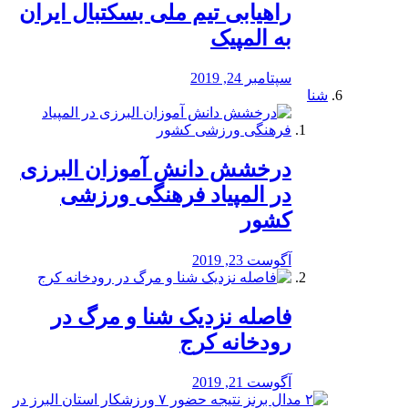
راهیابی تیم ملی بسکتبال ایران
به المپیک
سپتامبر 24, 2019
شنا
درخشش دانش آموزان البرزی
در المپیاد فرهنگی ورزشی
کشور
آگوست 23, 2019
️فاصله نزدیک شنا و مرگ در
رودخانه کرج
آگوست 21, 2019