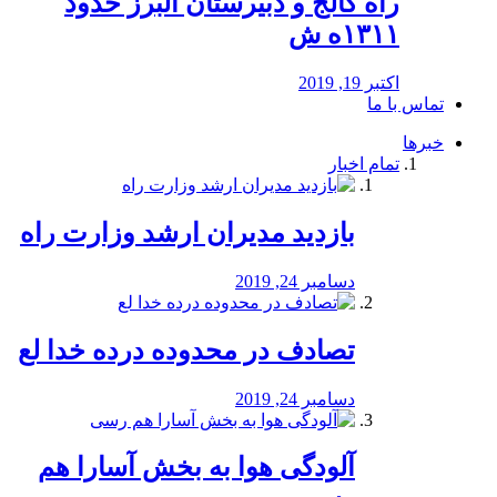
راه كالج و دبيرستان البرز حدود
۱۳۱۱ه ش
اکتبر 19, 2019
تماس با ما
خبرها
تمام اخبار
بازدید مدیران ارشد وزارت راه
دسامبر 24, 2019
تصادف در محدوده درده خدا لع
دسامبر 24, 2019
آلودگی هوا به بخش آسارا هم