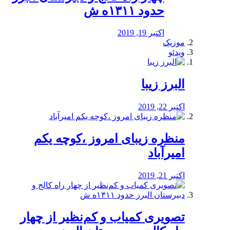
حدود ۱۳۱۱ه ش
اکتبر 19, 2019
موزیک
ویدئو
البرز زیبا
اکتبر 22, 2019
منظره‌‌ زیبای امروز ،کوچه یکم
امیرآباد
اکتبر 21, 2019
️تصویری کمیاب و کم‌نظیر از چهار