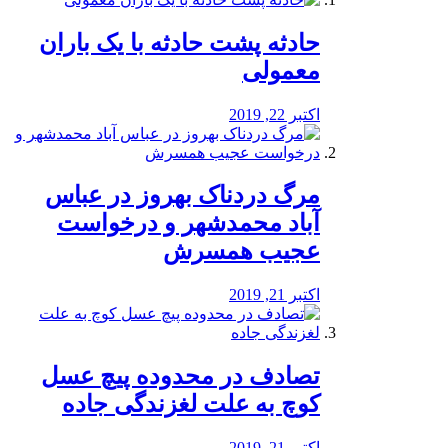
️حادثه پشت حادثه با یک باران
معمولی
اکتبر 22, 2019
مرگ دردناک بهروز در عباس
آباد محمدشهر و درخواست
عجیب همسرش
اکتبر 21, 2019
تصادف در محدوده پیچ عسل
کوچ به علت لغزندگی جاده
اکتبر 21, 2019