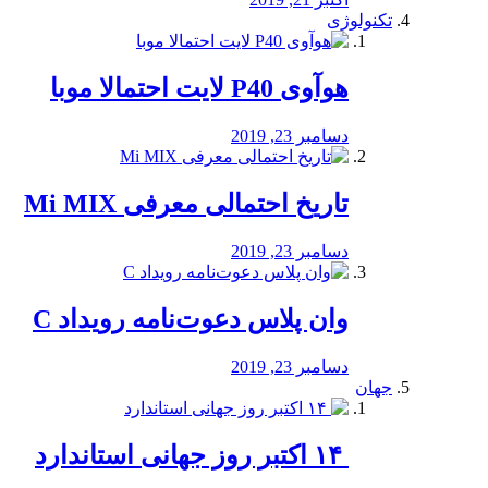
تکنولوژی
هوآوی P40 لایت احتمالا موبا
دسامبر 23, 2019
تاریخ احتمالی معرفی Mi MIX
دسامبر 23, 2019
وان پلاس دعوت‌نامه رویداد C
دسامبر 23, 2019
جهان
‏ ۱۴ اکتبر روز جهانی استاندارد