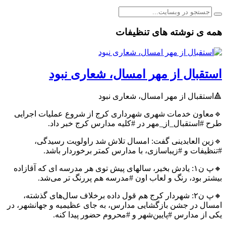
همه ی نوشته های تنظیفات
استقبال از مهر امسال، شعاری نبود
🔺استقبال از مهر امسال، شعاری نبود
🔹معاون خدمات شهری شهرداری کرج از شروع عملیات اجرایی
طرح #استقبال_از_مهر در #کلیه مدارس کرج خبر داد.
🔹زین العابدینی گفت: امسال تلاش شد راولویت رسیدگی،
#تنظیفات و #زیباسازی، با مدارس کمتر برخوردار باشد.
🔸پ ن۱: یادش بخیر، سالهای پیش توی هر مدرسه ای که آقازاده
بیشتر بود، رنگ و لعاب اون #مدرسه هم پررنگ تر می‌شد.
🔸پ ن۲: شهردار کرج هم قول داده برخلاف سال‌های گذشته،
امسال در جشن بازگشایی مدارس، به جای عظیمیه و جهانشهر، در
یکی از مدارس #پایین‌شهر و #محروم حضور پیدا کنه.