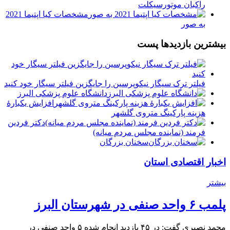
راکبان موتورسیکلت
مشخصات کیا اپتیما 2021
به صور
بیشترین بازدیدها پست
فیلتر ترک سیگار نیکوپرسین را جایگزین فیلتر سیگار خود کنید
دانشگاه علوم پزشکی البرز
افزایش یکبارۀ
هزینه پارکینگ متروی گلشهر
دكتر فردين
فرمند (نماينده مجلس مردم میانه)
سخنان بزرگان
اخبار اقتصادی استان
بیشتر
پلمب ۶ واحد صنفی در شهرستان البرز
محمد نصیری گفت: در ۴۵ بازدید انجام شده ۵ واحد صنفی در