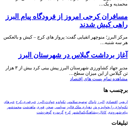
محمدیه و یک…
مسافران کرجی امروز از فرودگاه پیام البرز
راهی کیش شدند
مرکز البرز؛ منوچهر اتقیایی گفت: پرواز های کرج – کیش و بالعکس
هر سه شنبه…
آغاز برداشت گیلاس در شهرستان البرز
مدیر جهاد کشاورزی شهرستان البرز پیش بینی کرد بیش از ۳ هزار
تن گیلاس از این میزان سطح…
مشاهده تمام پست های اقتصاد
برچسب ها
اربعین
اقتصادی
البرز
تابناك
توصیه-سلامتی
تکواندو
حوادث-البرز
خبرفوری-کرج
خبرهای
تکنولوڑی را بخوانید و ش
دهیاری ملک فالیز
سیاسی
صحن
فوری
ماهدشت
محمدشهر
پیام-شهروندی
کانال-پیشاهنگیکمالشهر
کرج
گرمدره
گوهردشت
تبلیغات