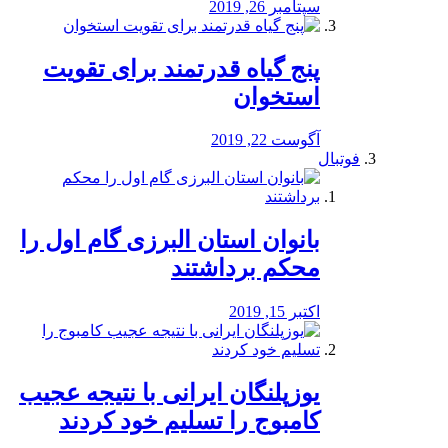
سپتامبر 26, 2019
پنج گیاه قدرتمند برای تقویت
استخوان
آگوست 22, 2019
فوتبال
بانوان استان البرزی گام اول را
محكم برداشتند
اکتبر 15, 2019
یوزپلنگان ایرانی با نتیجه عجیب
کامبوج را تسلیم خود کردند