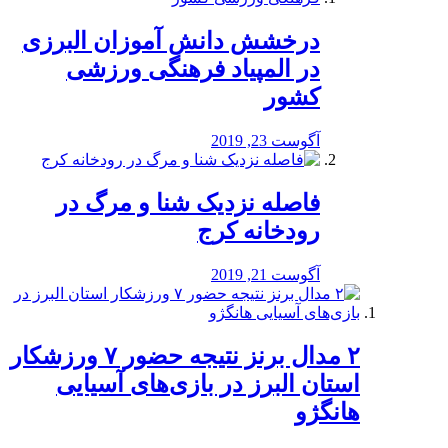
درخشش دانش آموزان البرزی
در المپیاد فرهنگی ورزشی
کشور
آگوست 23, 2019
️فاصله نزدیک شنا و مرگ در
رودخانه کرج
آگوست 21, 2019
۲ مدال برنز نتیجه حضور ۷ ورزشکار
استان البرز در بازی‌های آسیایی
هانگژو