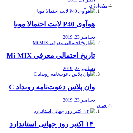
تکنولوژی
هوآوی P40 لایت احتمالا موبا
دسامبر 23, 2019
تاریخ احتمالی معرفی Mi MIX
دسامبر 23, 2019
وان پلاس دعوت‌نامه رویداد C
دسامبر 23, 2019
جهان
‏ ۱۴ اکتبر روز جهانی استاندارد