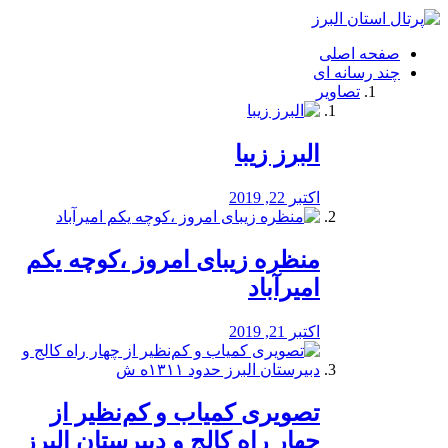
فصد
خون
صفحه اصلی
شرق
چند رسانه ای
تهران
تصاویر
خشکشویی
تصفیه
آب
البرز زیبا
طراحی
سایت
و
اکتبر 22, 2019
سئو
vip
منظره‌‌ زیبای امروز ،کوچه یکم
امیرآباد
اکتبر 21, 2019
️تصویری کمیاب و کم‌نظیر از
چهار راه كالج و دبيرستان البرز