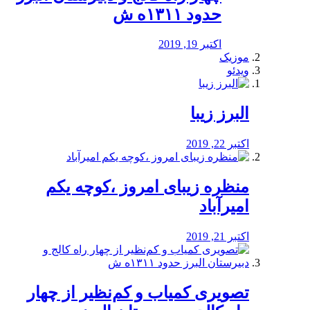
حدود ۱۳۱۱ه ش
اکتبر 19, 2019
موزیک
ویدئو
البرز زیبا
اکتبر 22, 2019
منظره‌‌ زیبای امروز ،کوچه یکم
امیرآباد
اکتبر 21, 2019
️تصویری کمیاب و کم‌نظیر از چهار