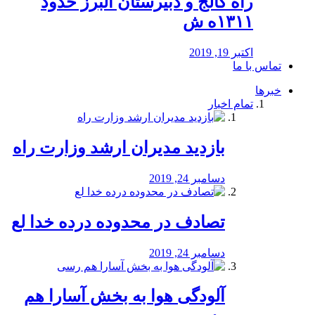
راه كالج و دبيرستان البرز حدود
۱۳۱۱ه ش
اکتبر 19, 2019
تماس با ما
خبرها
تمام اخبار
بازدید مدیران ارشد وزارت راه
دسامبر 24, 2019
تصادف در محدوده درده خدا لع
دسامبر 24, 2019
آلودگی هوا به بخش آسارا هم