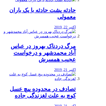
️حادثه پشت حادثه با یک باران
معمولی
اکتبر 22, 2019
مرگ دردناک بهروز در عباس
آباد محمدشهر و درخواست
عجیب همسرش
اکتبر 21, 2019
تصادف در محدوده پیچ عسل
کوچ به علت لغزندگی جاده
اکتبر 21, 2019