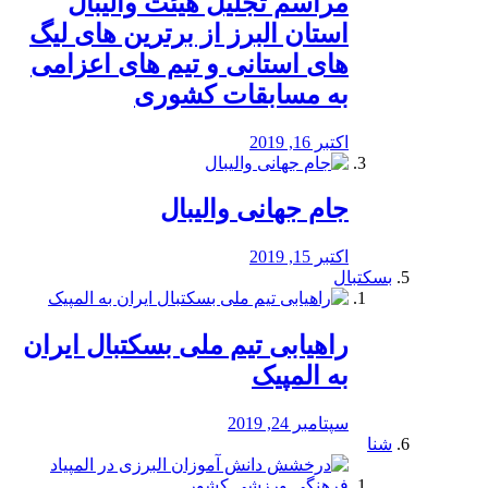
مراسم تجلیل هیئت والیبال
استان البرز از برترین های لیگ
های استانی و تیم های اعزامی
به مسابقات کشوری
اکتبر 16, 2019
جام جهانی والیبال
اکتبر 15, 2019
بسکتبال
راهیابی تیم ملی بسکتبال ایران
به المپیک
سپتامبر 24, 2019
شنا