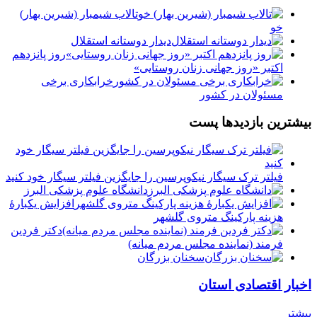
تالاب شیمبار (شیرین بهار)
خو
دیدار دوستانه استقلال
روز پانزدهم
اکتبر «روز جهانی زنان روستایی»
خرابکاری برخی
مسئولان در کشور
بیشترین بازدیدها پست
فیلتر ترک سیگار نیکوپرسین را جایگزین فیلتر سیگار خود کنید
دانشگاه علوم پزشکی البرز
افزایش یکبارۀ
هزینه پارکینگ متروی گلشهر
دكتر فردين
فرمند (نماينده مجلس مردم میانه)
سخنان بزرگان
اخبار اقتصادی استان
بیشتر