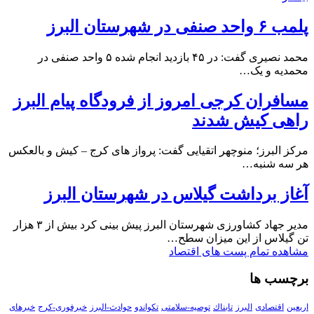
پلمب ۶ واحد صنفی در شهرستان البرز
محمد نصیری گفت: در ۴۵ بازدید انجام شده ۵ واحد صنفی در
محمدیه و یک…
مسافران کرجی امروز از فرودگاه پیام البرز
راهی کیش شدند
مرکز البرز؛ منوچهر اتقیایی گفت: پرواز های کرج – کیش و بالعکس
هر سه شنبه…
آغاز برداشت گیلاس در شهرستان البرز
مدیر جهاد کشاورزی شهرستان البرز پیش بینی کرد بیش از ۳ هزار
تن گیلاس از این میزان سطح…
مشاهده تمام پست های اقتصاد
برچسب ها
اربعین
اقتصادی
البرز
تابناك
توصیه-سلامتی
تکواندو
حوادث-البرز
خبرفوری-کرج
خبرهای