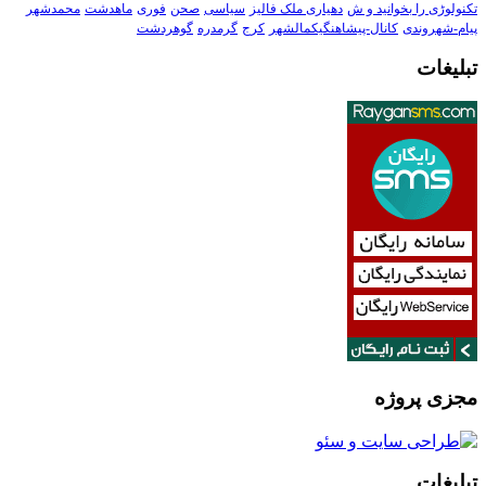
تکنولوڑی را بخوانید و ش
دهیاری ملک فالیز
سیاسی
صحن
فوری
ماهدشت
محمدشهر
پیام-شهروندی
کانال-پیشاهنگیکمالشهر
کرج
گرمدره
گوهردشت
تبلیغات
مجزی پروژه
تبلیغات