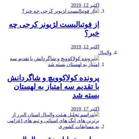
اکتبر 12, 2019
از فوتبالیست لژیونر کرجی چه
خبر؟
اکتبر 12, 2019
والیبال
پرونده کولاکوویچ و شاگردانش
با تقدیم سه امتیاز به لهستان
بسته شد
اکتبر 17, 2019