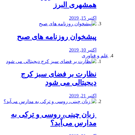
همشهری البرز
اکتبر 15, 2019
پیشخوان روزنامه های صبح
اکتبر 10, 2019
علم و فناوری
نظارت بر فضای سبز کرج
دیجیتالی می شود
اکتبر 21, 2019
️ زبان چینی، روسی و ترکی به
مدارس می‌آید؟