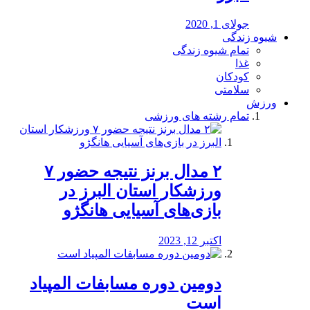
جولای 1, 2020
شیوه زندگی
تمام شیوه زندگی
غذا
کودکان
سلامتی
ورزش
تمام رشته های ورزشی
۲ مدال برنز نتیجه حضور ۷
ورزشکار استان البرز در
بازی‌های آسیایی هانگژو
اکتبر 12, 2023
دومین دوره مسابفات المپیاد
است