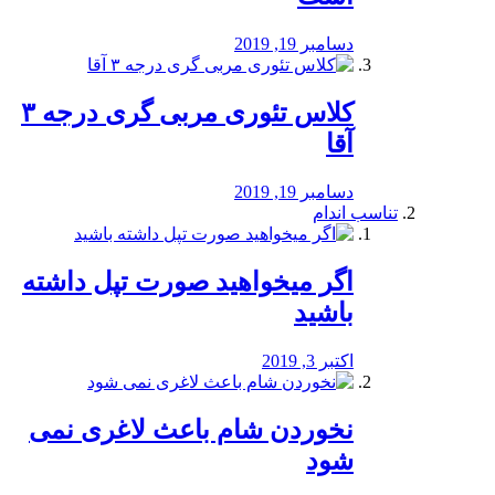
دسامبر 19, 2019
کلاس تئوری مربی گری درجه ۳
آقا
دسامبر 19, 2019
تناسب اندام
اگر میخواهید صورت تپل داشته
باشید
اکتبر 3, 2019
نخوردن شام باعث لاغری نمی
‌شود