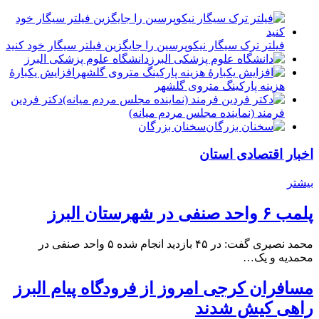
فیلتر ترک سیگار نیکوپرسین را جایگزین فیلتر سیگار خود کنید
دانشگاه علوم پزشکی البرز
افزایش یکبارۀ
هزینه پارکینگ متروی گلشهر
دكتر فردين
فرمند (نماينده مجلس مردم میانه)
سخنان بزرگان
اخبار اقتصادی استان
بیشتر
پلمب ۶ واحد صنفی در شهرستان البرز
محمد نصیری گفت: در ۴۵ بازدید انجام شده ۵ واحد صنفی در
محمدیه و یک…
مسافران کرجی امروز از فرودگاه پیام البرز
راهی کیش شدند