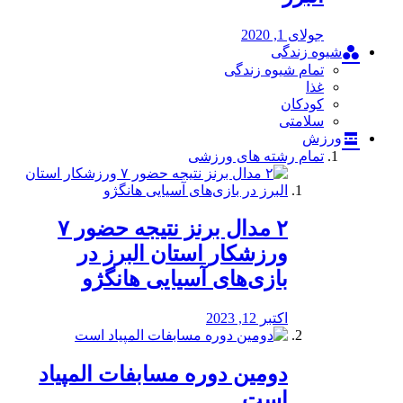
جولای 1, 2020
شیوه زندگی
تمام شیوه زندگی
غذا
کودکان
سلامتی
ورزش
تمام رشته های ورزشی
۲ مدال برنز نتیجه حضور ۷
ورزشکار استان البرز در
بازی‌های آسیایی هانگژو
اکتبر 12, 2023
دومین دوره مسابفات المپیاد
است