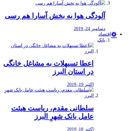
آلودگی هوا به بخش آسارا هم رسی
دسامبر 24, 2019
اقتصاد
بانک
️اعطا تسیهلات به مشاغل خانگی
در استان البرز
اکتبر 19, 2019
سلطانی مقدم، ریاست هیئت
عامل بانک شهرِ البرز
اکتبر 18, 2019