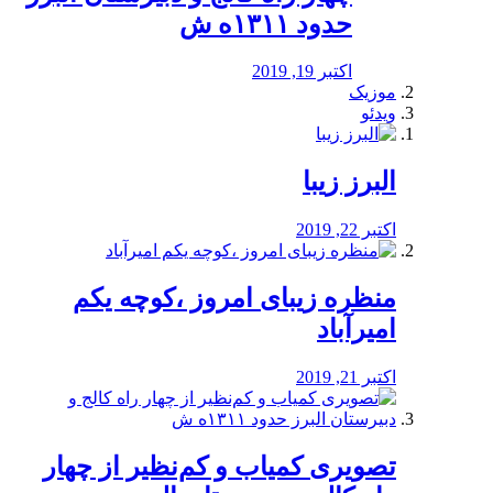
حدود ۱۳۱۱ه ش
اکتبر 19, 2019
موزیک
ویدئو
البرز زیبا
اکتبر 22, 2019
منظره‌‌ زیبای امروز ،کوچه یکم
امیرآباد
اکتبر 21, 2019
️تصویری کمیاب و کم‌نظیر از چهار