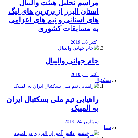
مراسم تجلیل هیئت والیبال
استان البرز از برترین های لیگ
های استانی و تیم های اعزامی
به مسابقات کشوری
اکتبر 16, 2019
جام جهانی والیبال
اکتبر 15, 2019
بسکتبال
راهیابی تیم ملی بسکتبال ایران
به المپیک
سپتامبر 24, 2019
شنا