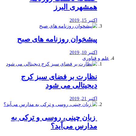
همشهری البرز
اکتبر 15, 2019
پیشخوان روزنامه های صبح
اکتبر 10, 2019
علم و فناوری
نظارت بر فضای سبز کرج
دیجیتالی می شود
اکتبر 21, 2019
️ زبان چینی، روسی و ترکی به
مدارس می‌آید؟