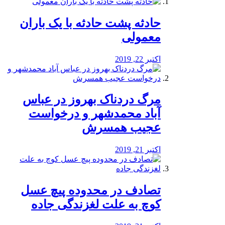
️حادثه پشت حادثه با یک باران
معمولی
اکتبر 22, 2019
مرگ دردناک بهروز در عباس
آباد محمدشهر و درخواست
عجیب همسرش
اکتبر 21, 2019
تصادف در محدوده پیچ عسل
کوچ به علت لغزندگی جاده