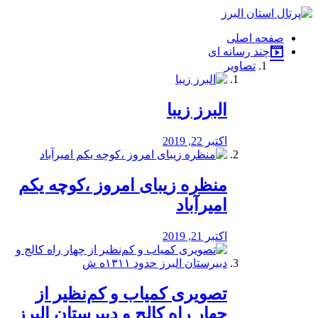
فصد
خون
صفحه اصلی
شرق
چند رسانه ای
تهران
تصاویر
خشکشویی
تصفیه
آب
البرز زیبا
طراحی
سایت
و
اکتبر 22, 2019
سئو
vip
منظره‌‌ زیبای امروز ،کوچه یکم
امیرآباد
اکتبر 21, 2019
️تصویری کمیاب و کم‌نظیر از
چهار راه كالج و دبيرستان البرز