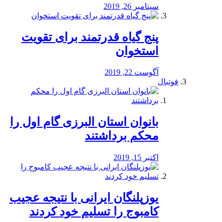
سپتامبر 26, 2019
پنج گیاه قدرتمند برای تقویت
استخوان
آگوست 22, 2019
فوتبال
بانوان استان البرزی گام اول را
محكم برداشتند
اکتبر 15, 2019
یوزپلنگان ایرانی با نتیجه عجیب
کامبوج را تسلیم خود کردند