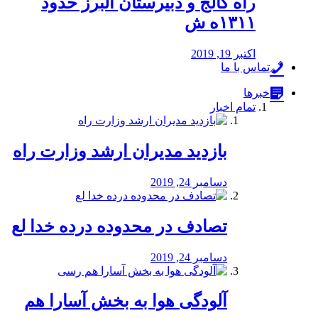
راه كالج و دبيرستان البرز حدود
۱۳۱۱ه ش
اکتبر 19, 2019
تماس با ما
خبرها
تمام اخبار
بازدید مدیران ارشد وزارت راه
دسامبر 24, 2019
تصادف در محدوده درده خدا لع
دسامبر 24, 2019
آلودگی هوا به بخش آسارا هم