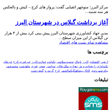
مرکز البرز؛ منوچهر اتقیایی گفت: پرواز های کرج – کیش و بالعکس
هر سه شنبه…
آغاز برداشت گیلاس در شهرستان البرز
مدیر جهاد کشاورزی شهرستان البرز پیش بینی کرد بیش از ۳ هزار
تن گیلاس از این میزان سطح…
مشاهده تمام پست های اقتصاد
برچسب ها
اربعین
اقتصادی
البرز
تابناك
توصیه-سلامتی
تکواندو
حوادث-البرز
خبرفوری-کرج
خبرهای
تکنولوڑی را بخوانید و ش
دهیاری ملک فالیز
سیاسی
صحن
فوری
ماهدشت
محمدشهر
پیام-شهروندی
کانال-پیشاهنگیکمالشهر
کرج
گرمدره
گوهردشت
تبلیغات