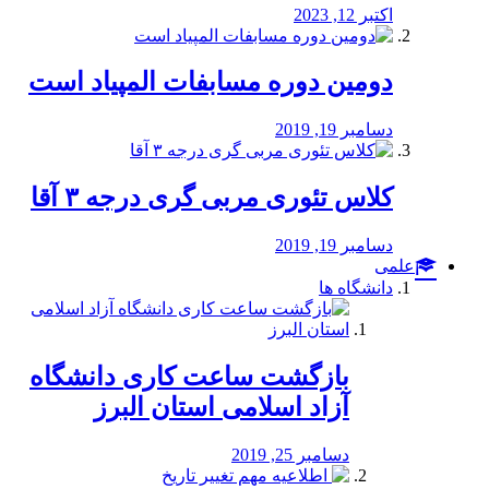
اکتبر 12, 2023
دومین دوره مسابفات المپیاد است
دسامبر 19, 2019
کلاس تئوری مربی گری درجه ۳ آقا
دسامبر 19, 2019
علمی
دانشگاه ها
بازگشت ساعت کاری دانشگاه
آزاد اسلامی استان البرز
دسامبر 25, 2019