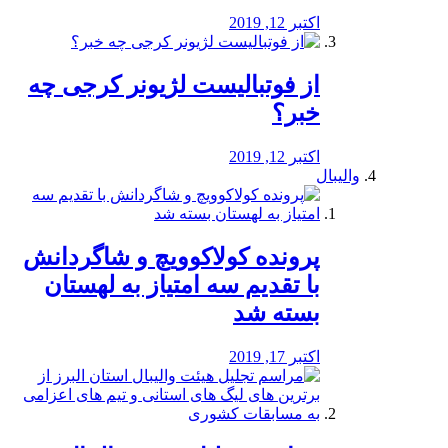
اکتبر 12, 2019
از فوتبالیست لژیونر کرجی چه
خبر؟
اکتبر 12, 2019
والیبال
پرونده کولاکوویچ و شاگردانش
با تقدیم سه امتیاز به لهستان
بسته شد
اکتبر 17, 2019