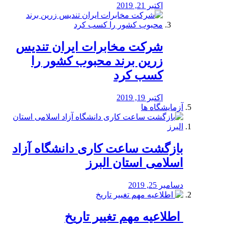
اکتبر 21, 2019
شرکت مخابرات ایران تندیس
زرین برند محبوب کشور را
کسب کرد
اکتبر 19, 2019
آزمایشگاه ها
بازگشت ساعت کاری دانشگاه آزاد
اسلامی استان البرز
دسامبر 25, 2019
️ اطلاعیه مهم تغییر تاریخ