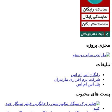
مجزی پروژه
تبلیغات
رایگان اس ام اس
شرکت نرم افزاری مازندران
پنل اس ام اس
پست های محبوب