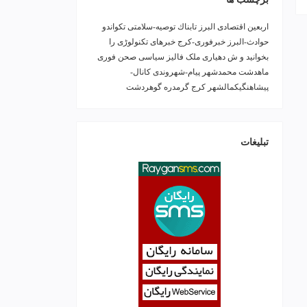
اربعین
اقتصادی
البرز
تابناك
توصیه-سلامتی
تکواندو
حوادث-البرز
خبرفوری-کرج
خبرهای تکنولوڑی را
بخوانید و ش
دهیاری ملک فالیز
سیاسی
صحن
فوری
ماهدشت
محمدشهر
پیام-شهروندی
کانال-
پیشاهنگیکمالشهر
کرج
گرمدره
گوهردشت
تبلیغات