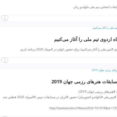
ت انتخابی تیم ملی تکواندو زنان
0
ه اردوی تیم ملی را آغاز می‌کنیم
م_ملی را آغاز می‌کنیم/ برای حضور بانوان در المپیک 2020 برنامه داریم
0
ابقات هنرهای رزمی جهان 2019
هنرهای_رزمی_جهان 2019؛
_ملی #تکواندو کشورمان/ حضور #ایران در مسابقات تیمی #المپیک 2020 قطعی شد
http://taekwondo.ir/News/d?id=161018&ts=1