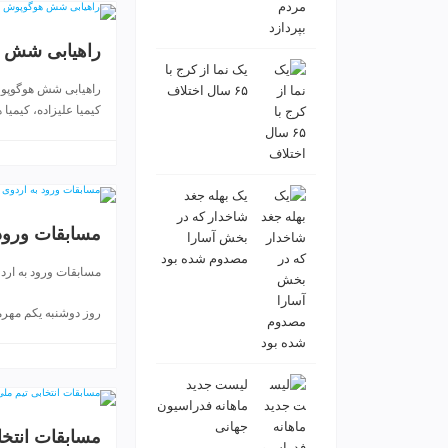
ی
ت
راهیابی شش ه
ص
ف
یک نما از کرج با
راهیابی شش هوگوپوش
۶۵ سال اختلاف
ی
کیمیا علیزاده، کیمیا
ه
آ
ب
ط
یک بهله جغد
ر
شاخدار که در
ا
مسابقات ورود 
بخش آسارا
ح
مصدوم شده بود
ی
مسابقات ورود به اردو
س
ا
روز دوشنبه یکم مهرماه ۱۳۹۸ فدراسیون ت
ی
ت
و
لیست جدید
س
ماهانه فدراسیون
ئ
جهانی
مسابقات انتخا
و