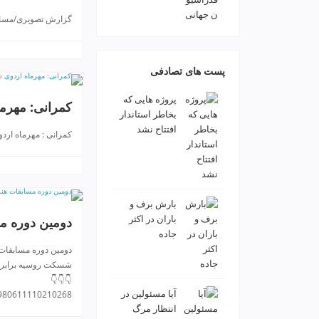
v
گزارش تصويری/مسابقا
i
p
پست های تصادفی
پروژه هایی که
کمرانی: مهرما
بخاطر استاندار
افتتاح نشد
کمرانی : مهرماه اردوی #تی
بارش برف و
دومین دوره مس
باران در اکثر
جاده
دومین دوره مسابقات #
شسکت روسیه برابر #تیم
👇👇👇
3980611110210268
آیا مسئولین در
انتظار مرگ