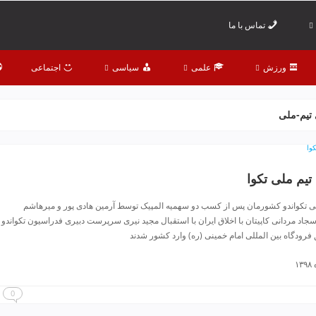
تماس با ما
ورزش
علمی
سیاسی
اجتماعی
تیم-ملی
 تیم ملی تکوا
ملی تکواندو کشورمان پس از کسب دو سهمیه المپیک توسط آرمین هادی پور و میرهاشم
اد مردانی کاپیتان با اخلاق ایران با استقبال مجید نیری سرپرست دبیری فدراسیون تکواندو
فرودگاه بین المللی امام خمینی (ره) وارد کشور شدند
0