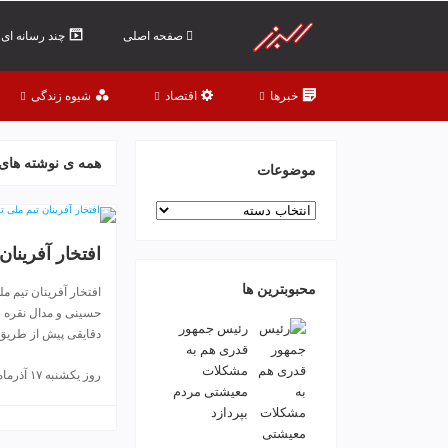
ف
ص
صفحه اصلی
چند رسانه ای
د
خ
خبرها
اقتصاد
شیوه زندگی
و
ن
ش
همه ی نوشته های 
ر
موضوعات
ق
موضوعات
ت
ه
افتخار آفرینان
ر
ا
محبوبترین ها
افتخار آفرینان تیم 
ن
حسینی و مدال نقره سج
خ
رئیس جمهور
دقایقی پیش از طریق 
ش
قدری هم به
ک
مشکلات
روز یکشنبه ۱۷ آذرماه ۱۳۹۸
ش
معیشتی مردم
و
بپردازد
ی