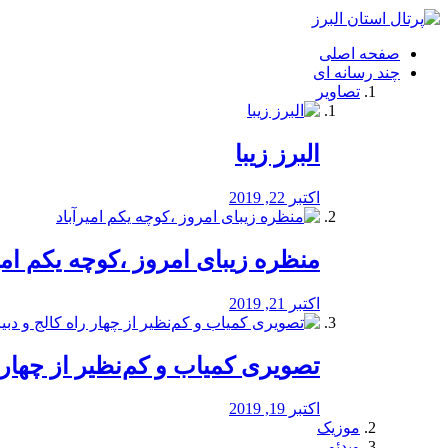
فصد
خون
صفحه اصلی
شرق
چند رسانه ای
تهران
تصاویر
خشکشویی
تصفیه
آب
البرز زیبا
طراحی
سایت
و
اکتبر 22, 2019
سئو
vip
منظره‌‌ زیبای امروز ،کوچه یکم امی
اکتبر 21, 2019
️تصویری کمیاب و کم‌نظیر از چهار راه 
اکتبر 19, 2019
موزیک
ویدئو