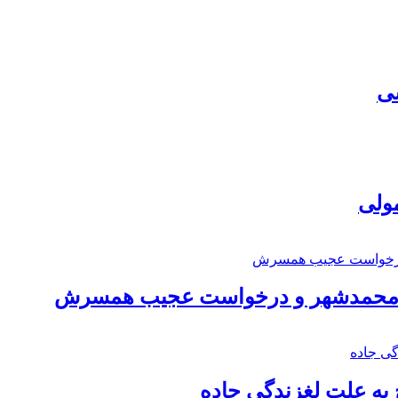
سی
مولی
اد محمدشهر و درخواست عجیب همسرش
به علت لغزندگی جاده