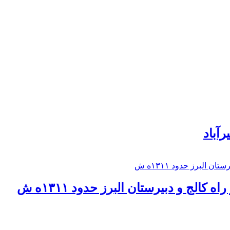
رآباد
كالج و دبيرستان البرز حدود ۱۳۱۱ه ش