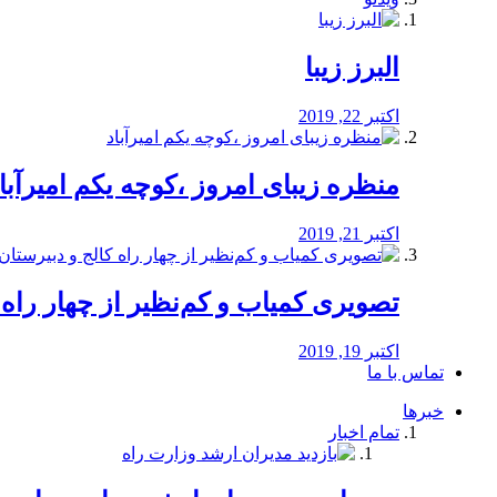
البرز زیبا
اکتبر 22, 2019
منظره‌‌ زیبای امروز ،کوچه یکم امیرآبا
اکتبر 21, 2019
️تصویری کمیاب و کم‌نظیر از چهار راه كالج
اکتبر 19, 2019
تماس با ما
خبرها
تمام اخبار