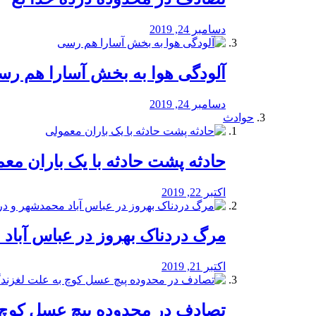
دسامبر 24, 2019
آلودگی هوا به بخش آسارا هم ر
دسامبر 24, 2019
حوادث
️حادثه پشت حادثه با یک باران مع
اکتبر 22, 2019
مرگ دردناک بهروز در عباس آب
اکتبر 21, 2019
تصادف در محدوده پیچ عسل کوچ 