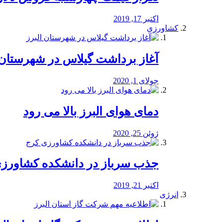
اکتبر 17, 2019
کشاورزی
آغاز برداشت گیلاس در شهرستان 
جولای 1, 2020
دمای هوای البرز بالا می رود
ژوئن 25, 2020
جذب سرباز در دانشکده کشاورز
اکتبر 21, 2019
انرژی