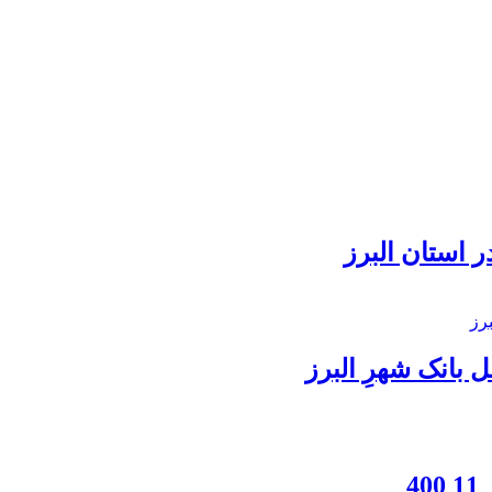
 استان البرز
بانک شهرِ البرز
4