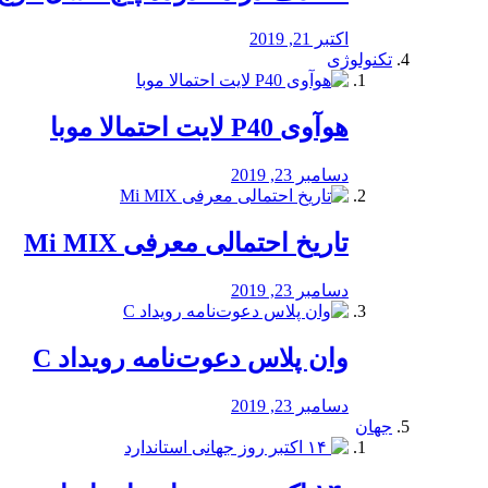
اکتبر 21, 2019
تکنولوژی
هوآوی P40 لایت احتمالا موبا
دسامبر 23, 2019
تاریخ احتمالی معرفی Mi MIX
دسامبر 23, 2019
وان پلاس دعوت‌نامه رویداد C
دسامبر 23, 2019
جهان