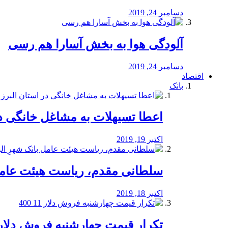
دسامبر 24, 2019
آلودگی هوا به بخش آسارا هم رسی
دسامبر 24, 2019
اقتصاد
بانک
️اعطا تسیهلات به مشاغل خانگی در
اکتبر 19, 2019
سلطانی مقدم، ریاست هیئت عامل 
اکتبر 18, 2019
تکرار قیمت چهارشنبه فروش دلار 11 00