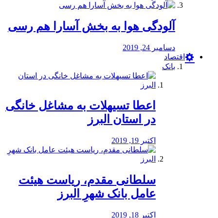
آلودگی هوا به بخش آسارا هم رسی
دسامبر 24, 2019
اقتصاد
بانک
️اعطا تسیهلات به مشاغل خانگی
در استان البرز
اکتبر 19, 2019
سلطانی مقدم، ریاست هیئت
عامل بانک شهرِ البرز
اکتبر 18, 2019