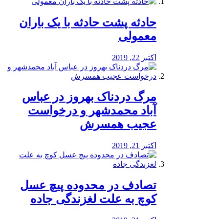
️حادثه پشت حادثه با یک باران
معمولی
اکتبر 22, 2019
مرگ دردناک بهروز در عباس
آباد محمدشهر و درخواست
عجیب همسرش
اکتبر 21, 2019
تصادف در محدوده پیچ عسل
کوچ به علت لغزندگی جاده