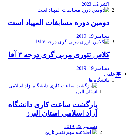
اکتبر 12, 2023
دومین دوره مسابفات المپیاد است
دسامبر 19, 2019
کلاس تئوری مربی گری درجه ۳ آقا
دسامبر 19, 2019
علمی
دانشگاه ها
بازگشت ساعت کاری دانشگاه
آزاد اسلامی استان البرز
دسامبر 25, 2019