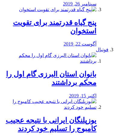
سپتامبر 26, 2019
پنج گیاه قدرتمند برای تقویت
استخوان
آگوست 22, 2019
فوتبال
بانوان استان البرزی گام اول را
محكم برداشتند
اکتبر 15, 2019
یوزپلنگان ایرانی با نتیجه عجیب
کامبوج را تسلیم خود کردند