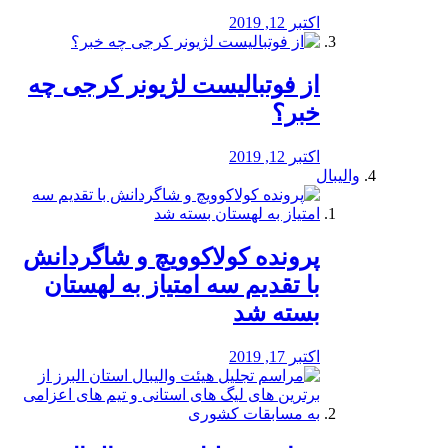
اکتبر 12, 2019
از فوتبالیست لژیونر کرجی چه
خبر؟
اکتبر 12, 2019
والیبال
پرونده کولاکوویچ و شاگردانش
با تقدیم سه امتیاز به لهستان
بسته شد
اکتبر 17, 2019