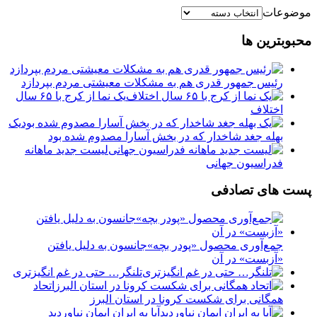
موضوعات
محبوبترین ها
رئیس جمهور قدری هم به مشکلات معیشتی مردم بپردازد
یک نما از کرج با ۶۵ سال
اختلاف
یک
بهله جغد شاخدار که در بخش آسارا مصدوم شده بود
لیست جدید ماهانه
فدراسیون جهانی
پست های تصادفی
جمع‌آوری محصول «پودر بچه»جانسون به دلیل یافتن
«آزبست» در آن
تلنگر… حتی در غم انگیزتری
اتحاد
همگانی برای شکست کرونا در استان البرز
آیا به ایران ایمان نیاوردید