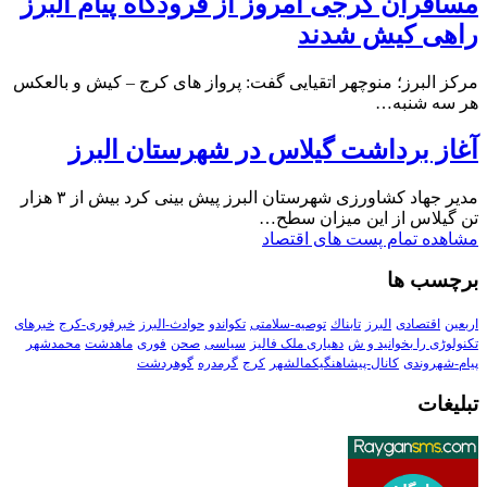
مسافران کرجی امروز از فرودگاه پیام البرز
راهی کیش شدند
مرکز البرز؛ منوچهر اتقیایی گفت: پرواز های کرج – کیش و بالعکس
هر سه شنبه…
آغاز برداشت گیلاس در شهرستان البرز
مدیر جهاد کشاورزی شهرستان البرز پیش بینی کرد بیش از ۳ هزار
تن گیلاس از این میزان سطح…
مشاهده تمام پست های اقتصاد
برچسب ها
اربعین
اقتصادی
البرز
تابناك
توصیه-سلامتی
تکواندو
حوادث-البرز
خبرفوری-کرج
خبرهای
تکنولوڑی را بخوانید و ش
دهیاری ملک فالیز
سیاسی
صحن
فوری
ماهدشت
محمدشهر
پیام-شهروندی
کانال-پیشاهنگیکمالشهر
کرج
گرمدره
گوهردشت
تبلیغات