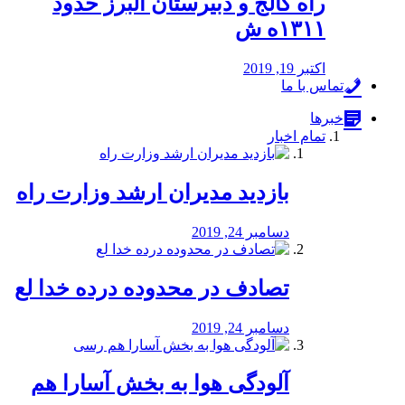
راه كالج و دبيرستان البرز حدود
۱۳۱۱ه ش
اکتبر 19, 2019
تماس با ما
خبرها
تمام اخبار
بازدید مدیران ارشد وزارت راه
دسامبر 24, 2019
تصادف در محدوده درده خدا لع
دسامبر 24, 2019
آلودگی هوا به بخش آسارا هم