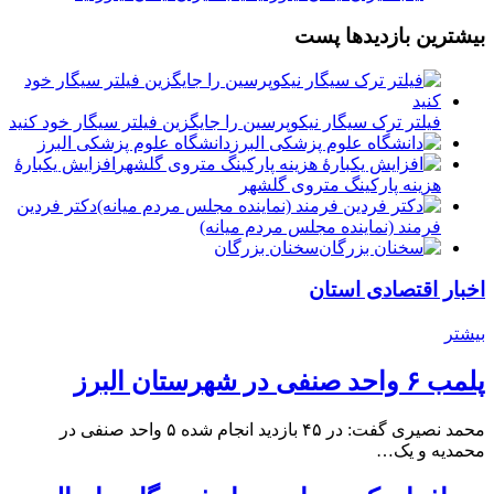
بیشترین بازدیدها پست
فیلتر ترک سیگار نیکوپرسین را جایگزین فیلتر سیگار خود کنید
دانشگاه علوم پزشکی البرز
افزایش یکبارۀ
هزینه پارکینگ متروی گلشهر
دكتر فردين
فرمند (نماينده مجلس مردم میانه)
سخنان بزرگان
اخبار اقتصادی استان
بیشتر
پلمب ۶ واحد صنفی در شهرستان البرز
محمد نصیری گفت: در ۴۵ بازدید انجام شده ۵ واحد صنفی در
محمدیه و یک…