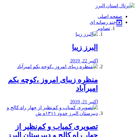
فصد
خون
صفحه اصلی
شرق
چند رسانه ای
تهران
تصاویر
خشکشویی
تصفیه
آب
البرز زیبا
طراحی
سایت
و
اکتبر 22, 2019
سئو
vip
منظره‌‌ زیبای امروز ،کوچه یکم
امیرآباد
اکتبر 21, 2019
️تصویری کمیاب و کم‌نظیر از
چهار راه كالج و دبيرستان البرز