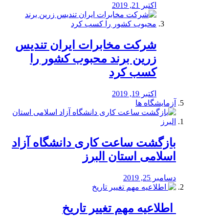
اکتبر 21, 2019
شرکت مخابرات ایران تندیس
زرین برند محبوب کشور را
کسب کرد
اکتبر 19, 2019
آزمایشگاه ها
بازگشت ساعت کاری دانشگاه آزاد
اسلامی استان البرز
دسامبر 25, 2019
️ اطلاعیه مهم تغییر تاریخ