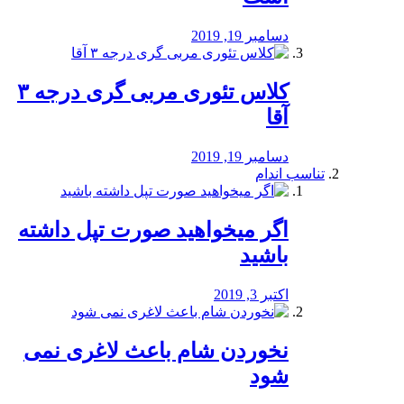
دسامبر 19, 2019
کلاس تئوری مربی گری درجه ۳
آقا
دسامبر 19, 2019
تناسب اندام
اگر میخواهید صورت تپل داشته
باشید
اکتبر 3, 2019
نخوردن شام باعث لاغری نمی
‌شود