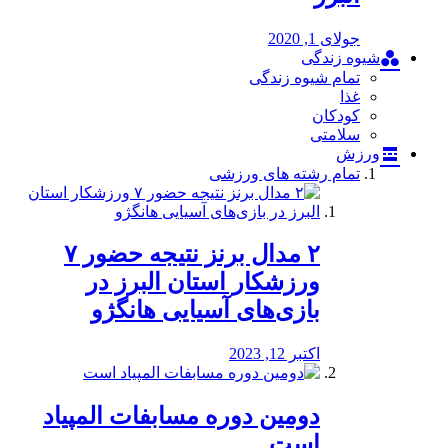
جولای 1, 2020
شیوه زندگی
تمام شیوه زندگی
غذا
کودکان
سلامتی
ورزش
تمام رشته های ورزشی
۲ مدال برنز نتیجه حضور ۷
ورزشکار استان البرز در
بازی‌های آسیایی هانگژو
اکتبر 12, 2023
دومین دوره مسابفات المپیاد
است