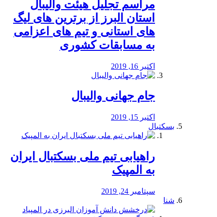
مراسم تجلیل هیئت والیبال
استان البرز از برترین های لیگ
های استانی و تیم های اعزامی
به مسابقات کشوری
اکتبر 16, 2019
جام جهانی والیبال
اکتبر 15, 2019
بسکتبال
راهیابی تیم ملی بسکتبال ایران
به المپیک
سپتامبر 24, 2019
شنا