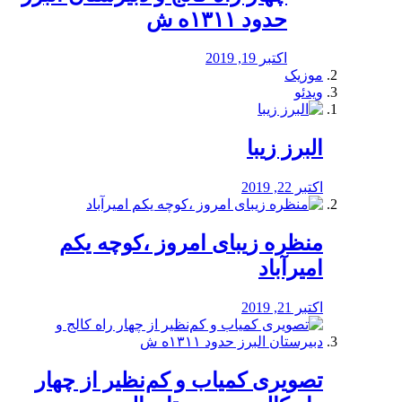
حدود ۱۳۱۱ه ش
اکتبر 19, 2019
موزیک
ویدئو
البرز زیبا
اکتبر 22, 2019
منظره‌‌ زیبای امروز ،کوچه یکم
امیرآباد
اکتبر 21, 2019
️تصویری کمیاب و کم‌نظیر از چهار