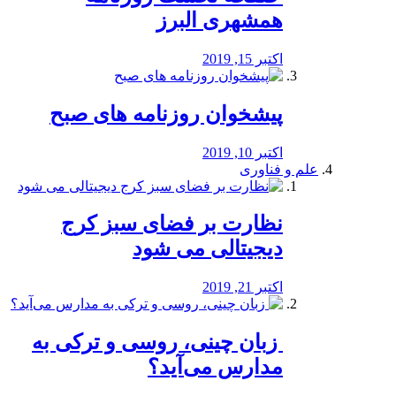
همشهری البرز
اکتبر 15, 2019
پیشخوان روزنامه های صبح
اکتبر 10, 2019
علم و فناوری
نظارت بر فضای سبز کرج
دیجیتالی می شود
اکتبر 21, 2019
️ زبان چینی، روسی و ترکی به
مدارس می‌آید؟