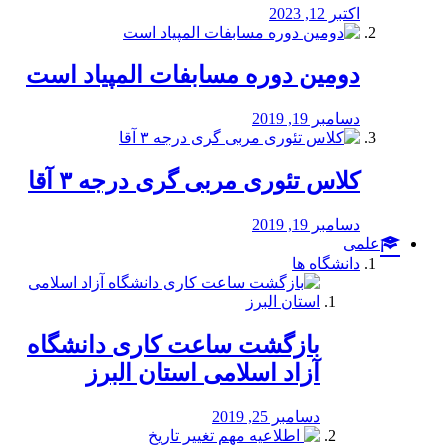
اکتبر 12, 2023
دومین دوره مسابفات المپیاد است
دسامبر 19, 2019
کلاس تئوری مربی گری درجه ۳ آقا
دسامبر 19, 2019
علمی
دانشگاه ها
بازگشت ساعت کاری دانشگاه
آزاد اسلامی استان البرز
دسامبر 25, 2019