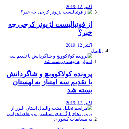
اکتبر 12, 2019
از فوتبالیست لژیونر کرجی چه
خبر؟
اکتبر 12, 2019
والیبال
پرونده کولاکوویچ و شاگردانش
با تقدیم سه امتیاز به لهستان
بسته شد
اکتبر 17, 2019