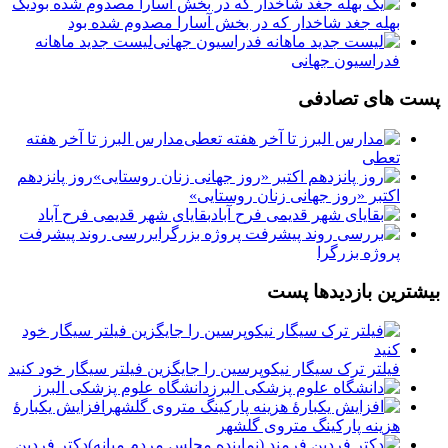
یک
بهله جغد شاخدار که در بخش آسارا مصدوم شده بود
لیست جدید ماهانه
فدراسیون جهانی
پست های تصادفی
مدارس البرز تا آخر هفته
تعطی
روز پانزدهم
اکتبر «روز جهانی زنان روستایی»
بقاياى شهر قديمى فرح آباد
بررسی روند پیشرفت
پروژه بزرگرا
بیشترین بازدیدها پست
فیلتر ترک سیگار نیکوپرسین را جایگزین فیلتر سیگار خود کنید
دانشگاه علوم پزشکی البرز
افزایش یکبارۀ
هزینه پارکینگ متروی گلشهر
دكتر فردين