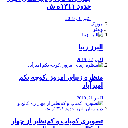
حدود ۱۳۱۱ه ش
اکتبر 19, 2019
موزیک
ویدئو
البرز زیبا
اکتبر 22, 2019
منظره‌‌ زیبای امروز ،کوچه یکم
امیرآباد
اکتبر 21, 2019
️تصویری کمیاب و کم‌نظیر از چهار