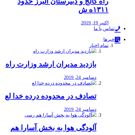
راه كالج و دبيرستان البرز حدود
۱۳۱۱ه ش
اکتبر 19, 2019
تماس با ما
خبرها
تمام اخبار
بازدید مدیران ارشد وزارت راه
دسامبر 24, 2019
تصادف در محدوده درده خدا لع
دسامبر 24, 2019
آلودگی هوا به بخش آسارا هم