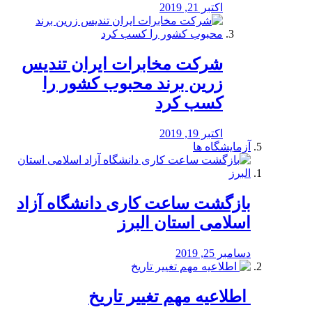
اکتبر 21, 2019
شرکت مخابرات ایران تندیس
زرین برند محبوب کشور را
کسب کرد
اکتبر 19, 2019
آزمایشگاه ها
بازگشت ساعت کاری دانشگاه آزاد
اسلامی استان البرز
دسامبر 25, 2019
️ اطلاعیه مهم تغییر تاریخ