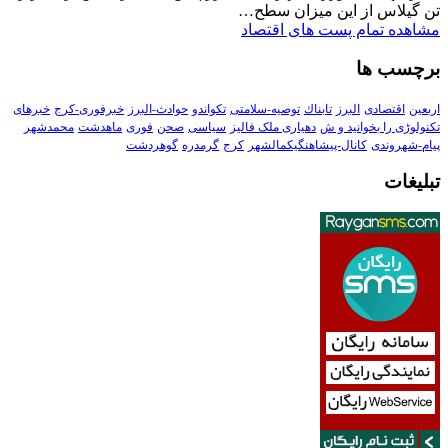
تن گیلاس از این میزان سطح…
مشاهده تمام پست های اقتصاد
برچسب ها
اربعین
اقتصادی
البرز
تابناك
توصیه-سلامتی
تکواندو
حوادث-البرز
خبرفوری-کرج
خبرهای
تکنولوڑی را بخوانید و ش
دهیاری ملک فالیز
سیاسی
صحن
فوری
ماهدشت
محمدشهر
پیام-شهروندی
کانال-پیشاهنگیکمالشهر
کرج
گرمدره
گوهردشت
تبلیغات