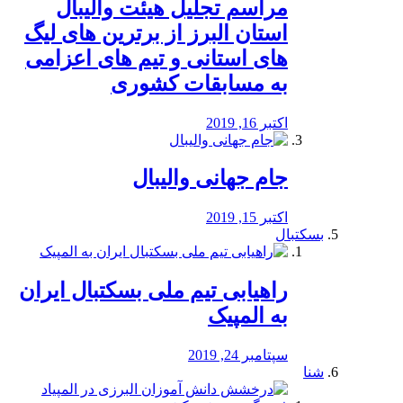
مراسم تجلیل هیئت والیبال
استان البرز از برترین های لیگ
های استانی و تیم های اعزامی
به مسابقات کشوری
اکتبر 16, 2019
جام جهانی والیبال
اکتبر 15, 2019
بسکتبال
راهیابی تیم ملی بسکتبال ایران
به المپیک
سپتامبر 24, 2019
شنا