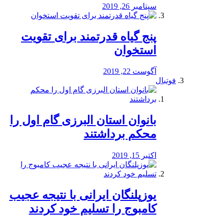
سپتامبر 26, 2019
پنج گیاه قدرتمند برای تقویت
استخوان
آگوست 22, 2019
فوتبال
بانوان استان البرزی گام اول را
محكم برداشتند
اکتبر 15, 2019
یوزپلنگان ایرانی با نتیجه عجیب
کامبوج را تسلیم خود کردند