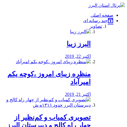
فصد
خون
صفحه اصلی
شرق
چند رسانه ای
تهران
تصاویر
خشکشویی
تصفیه
آب
البرز زیبا
طراحی
سایت
و
اکتبر 22, 2019
سئو
vip
منظره‌‌ زیبای امروز ،کوچه یکم
امیرآباد
اکتبر 21, 2019
️تصویری کمیاب و کم‌نظیر از
چهار راه كالج و دبيرستان البرز