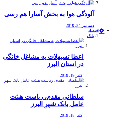
آلودگی هوا به بخش آسارا هم رسی
دسامبر 24, 2019
اقتصاد
بانک
️اعطا تسیهلات به مشاغل خانگی
در استان البرز
اکتبر 19, 2019
سلطانی مقدم، ریاست هیئت
عامل بانک شهرِ البرز
اکتبر 18, 2019