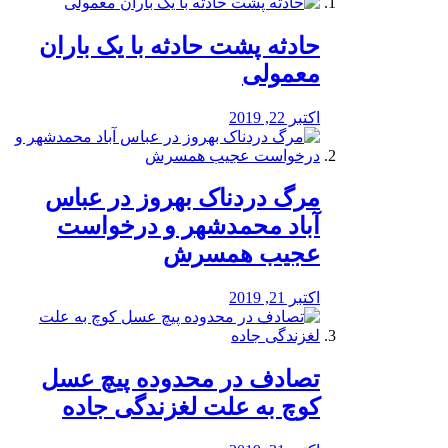
️حادثه پشت حادثه با یک باران
معمولی
اکتبر 22, 2019
مرگ دردناک بهروز در عباس
آباد محمدشهر و درخواست
عجیب همسرش
اکتبر 21, 2019
تصادف در محدوده پیچ عسل
کوچ به علت لغزندگی جاده