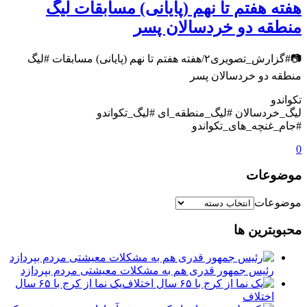
هفته هفتم تا نهم (پایانی) مسابقات لیگ
منطقه دو خردسالان پسر
📷#گزارش_تصویری۲/هفته هفتم تا نهم (پایانی) مسابقات #لیگ
منطقه دو خردسالان پسر
تکواندو
لیگ_خردسالان #لیگ_منطقه_ای #لیگ_تکواندو
#جام_غنچه_های_تکواندو
0
موضوعات
موضوعات
محبوبترین ها
رئیس جمهور قدری هم به مشکلات معیشتی مردم بپردازد
یک نما از کرج با ۶۵ سال
اختلاف