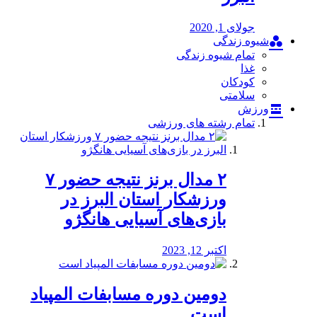
جولای 1, 2020
شیوه زندگی
تمام شیوه زندگی
غذا
کودکان
سلامتی
ورزش
تمام رشته های ورزشی
۲ مدال برنز نتیجه حضور ۷
ورزشکار استان البرز در
بازی‌های آسیایی هانگژو
اکتبر 12, 2023
دومین دوره مسابفات المپیاد
است