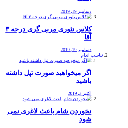
دسامبر 19, 2019
کلاس تئوری مربی گری درجه ۳
آقا
دسامبر 19, 2019
تناسب اندام
اگر میخواهید صورت تپل داشته
باشید
اکتبر 3, 2019
نخوردن شام باعث لاغری نمی
‌شود