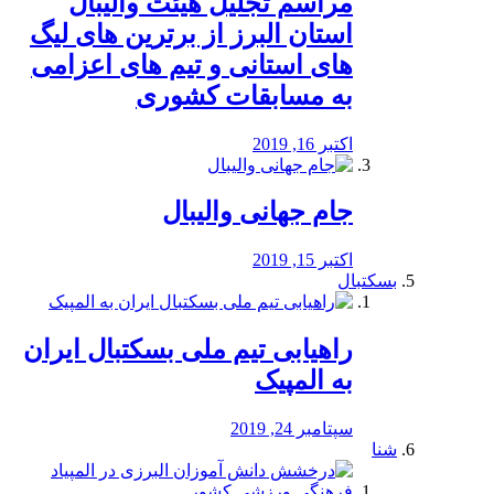
مراسم تجلیل هیئت والیبال
استان البرز از برترین های لیگ
های استانی و تیم های اعزامی
به مسابقات کشوری
اکتبر 16, 2019
جام جهانی والیبال
اکتبر 15, 2019
بسکتبال
راهیابی تیم ملی بسکتبال ایران
به المپیک
سپتامبر 24, 2019
شنا