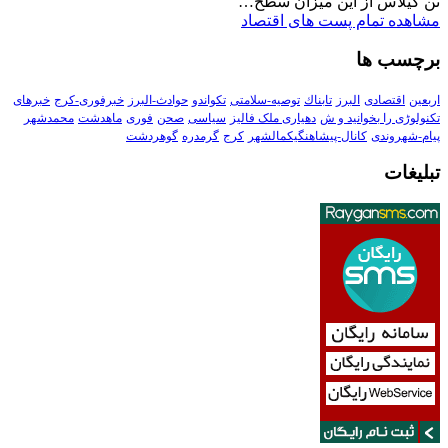
تن گیلاس از این میزان سطح…
مشاهده تمام پست های اقتصاد
برچسب ها
اربعین
اقتصادی
البرز
تابناك
توصیه-سلامتی
تکواندو
حوادث-البرز
خبرفوری-کرج
خبرهای
تکنولوڑی را بخوانید و ش
دهیاری ملک فالیز
سیاسی
صحن
فوری
ماهدشت
محمدشهر
پیام-شهروندی
کانال-پیشاهنگیکمالشهر
کرج
گرمدره
گوهردشت
تبلیغات