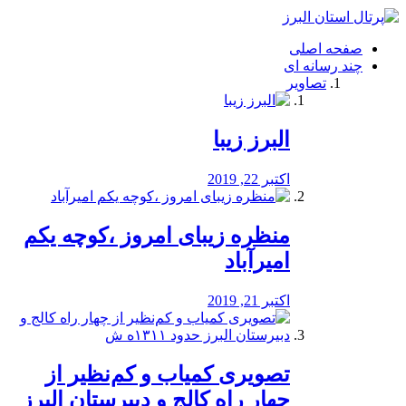
فصد
خون
صفحه اصلی
شرق
چند رسانه ای
تهران
تصاویر
خشکشویی
تصفیه
آب
البرز زیبا
طراحی
سایت
و
اکتبر 22, 2019
سئو
vip
منظره‌‌ زیبای امروز ،کوچه یکم
امیرآباد
اکتبر 21, 2019
️تصویری کمیاب و کم‌نظیر از
چهار راه كالج و دبيرستان البرز