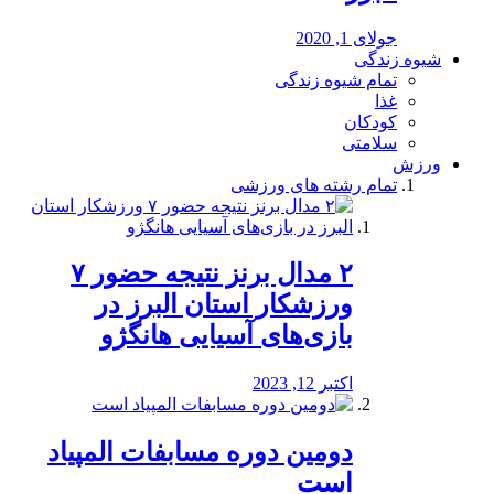
جولای 1, 2020
شیوه زندگی
تمام شیوه زندگی
غذا
کودکان
سلامتی
ورزش
تمام رشته های ورزشی
۲ مدال برنز نتیجه حضور ۷
ورزشکار استان البرز در
بازی‌های آسیایی هانگژو
اکتبر 12, 2023
دومین دوره مسابفات المپیاد
است