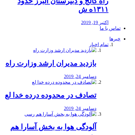
راه كالج و دبيرستان البرز حدود
۱۳۱۱ه ش
اکتبر 19, 2019
تماس با ما
خبرها
تمام اخبار
بازدید مدیران ارشد وزارت راه
دسامبر 24, 2019
تصادف در محدوده درده خدا لع
دسامبر 24, 2019
آلودگی هوا به بخش آسارا هم