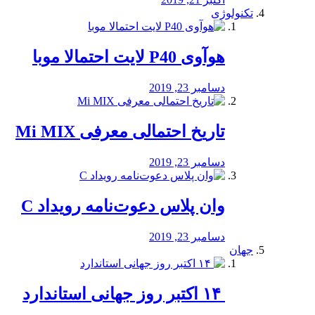
تکنولوژی
هوآوی P40 لایت احتمالا موبا
دسامبر 23, 2019
تاریخ احتمالی معرفی Mi MIX
دسامبر 23, 2019
وان پلاس دعوت‌نامه رویداد C
دسامبر 23, 2019
جهان
‏ ۱۴ اکتبر روز جهانی استاندارد