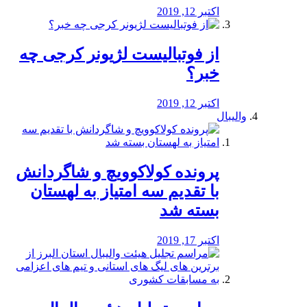
اکتبر 12, 2019
از فوتبالیست لژیونر کرجی چه
خبر؟
اکتبر 12, 2019
والیبال
پرونده کولاکوویچ و شاگردانش
با تقدیم سه امتیاز به لهستان
بسته شد
اکتبر 17, 2019