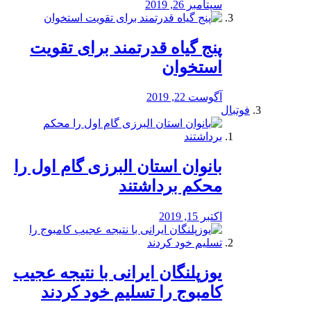
سپتامبر 26, 2019
پنج گیاه قدرتمند برای تقویت
استخوان
آگوست 22, 2019
فوتبال
بانوان استان البرزی گام اول را
محكم برداشتند
اکتبر 15, 2019
یوزپلنگان ایرانی با نتیجه عجیب
کامبوج را تسلیم خود کردند