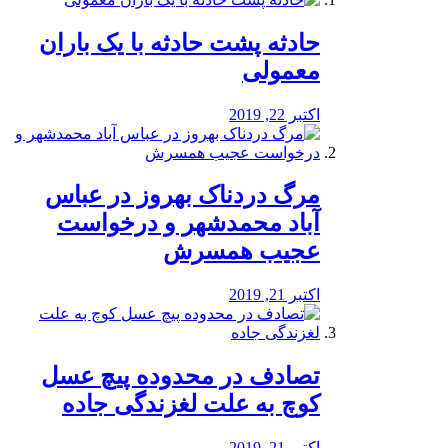
️حادثه پشت حادثه با یک باران
معمولی
اکتبر 22, 2019
مرگ دردناک بهروز در عباس
آباد محمدشهر و درخواست
عجیب همسرش
اکتبر 21, 2019
تصادف در محدوده پیچ عسل
کوچ به علت لغزندگی جاده
اکتبر 21, 2019