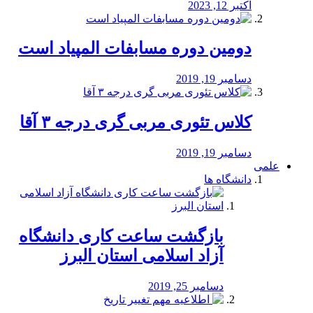
اکتبر 12, 2023
دومین دوره مسابفات المپیاد است
دسامبر 19, 2019
کلاس تئوری مربی گری درجه ۳ آقا
دسامبر 19, 2019
علمی
دانشگاه ها
بازگشت ساعت کاری دانشگاه
آزاد اسلامی استان البرز
دسامبر 25, 2019