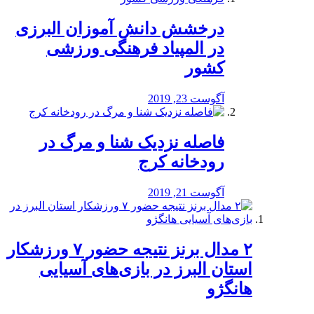
درخشش دانش آموزان البرزی
در المپیاد فرهنگی ورزشی
کشور
آگوست 23, 2019
️فاصله نزدیک شنا و مرگ در
رودخانه کرج
آگوست 21, 2019
۲ مدال برنز نتیجه حضور ۷ ورزشکار
استان البرز در بازی‌های آسیایی
هانگژو