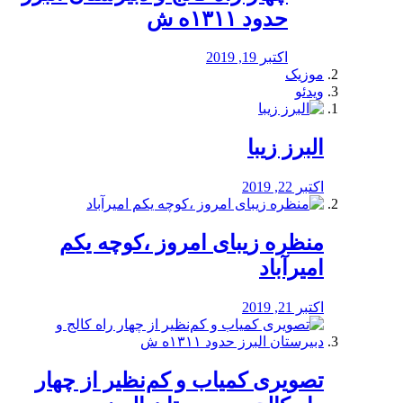
حدود ۱۳۱۱ه ش
اکتبر 19, 2019
موزیک
ویدئو
البرز زیبا
اکتبر 22, 2019
منظره‌‌ زیبای امروز ،کوچه یکم
امیرآباد
اکتبر 21, 2019
️تصویری کمیاب و کم‌نظیر از چهار