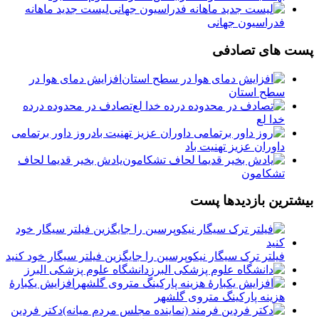
لیست جدید ماهانه
فدراسیون جهانی
پست های تصادفی
افزایش دمای هوا در
سطح استان
تصادف در محدوده درده
خدا لع
روز داور برتمامی
داوران عزیز تهنیت باد
‏یادش بخیر قدیما لحاف
تشکامون
بیشترین بازدیدها پست
فیلتر ترک سیگار نیکوپرسین را جایگزین فیلتر سیگار خود کنید
دانشگاه علوم پزشکی البرز
افزایش یکبارۀ
هزینه پارکینگ متروی گلشهر
دكتر فردين