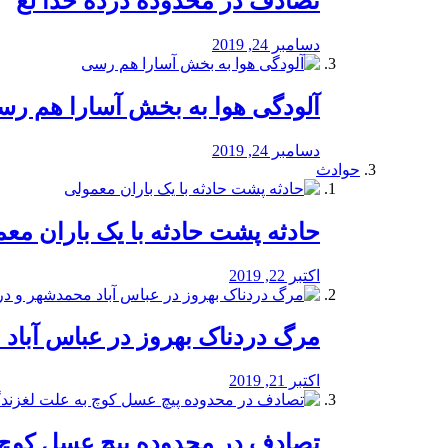
تصادف در محدوده درده خدا لع
دسامبر 24, 2019
آلودگی هوا به بخش آسارا هم ر
دسامبر 24, 2019
حوادث
️حادثه پشت حادثه با یک باران مع
اکتبر 22, 2019
مرگ دردناک بهروز در عباس آب
اکتبر 21, 2019
تصادف در محدوده پیچ عسل کوچ 