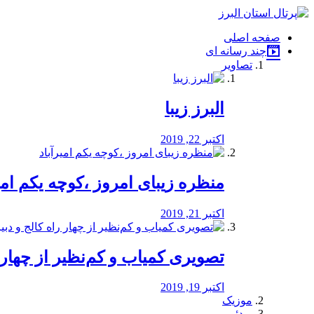
فصد
خون
صفحه اصلی
شرق
چند رسانه ای
تهران
تصاویر
خشکشویی
تصفیه
آب
البرز زیبا
طراحی
سایت
و
اکتبر 22, 2019
سئو
vip
منظره‌‌ زیبای امروز ،کوچه یکم امی
اکتبر 21, 2019
️تصویری کمیاب و کم‌نظیر از چهار راه 
اکتبر 19, 2019
موزیک
ویدئو