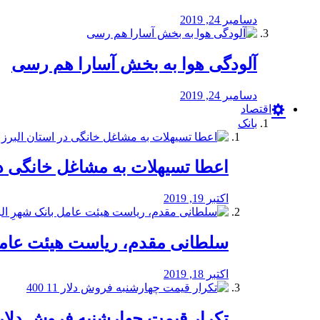
دسامبر 24, 2019
آلودگی هوا به بخش آسارا هم رسی
دسامبر 24, 2019
اقتصاد
بانک
️اعطا تسیهلات به مشاغل خانگی در
اکتبر 19, 2019
سلطانی مقدم، ریاست هیئت عامل 
اکتبر 18, 2019
تکرار قیمت چهارشنبه فروش دلار 11 00