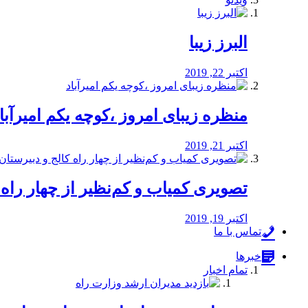
البرز زیبا
اکتبر 22, 2019
منظره‌‌ زیبای امروز ،کوچه یکم امیرآبا
اکتبر 21, 2019
️تصویری کمیاب و کم‌نظیر از چهار راه كالج
اکتبر 19, 2019
تماس با ما
خبرها
تمام اخبار