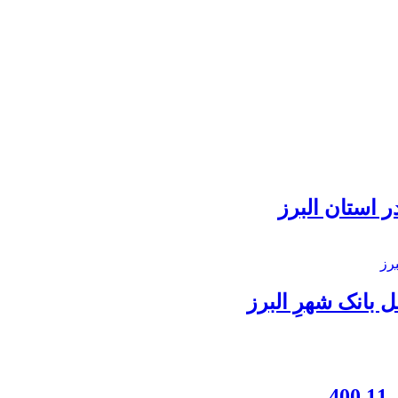
 استان البرز
بانک شهرِ البرز
4