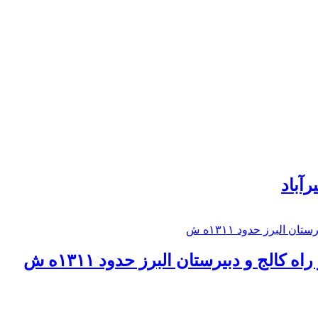
رآباد
كالج و دبيرستان البرز حدود ۱۳۱۱ه ش