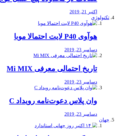
اکتبر 21, 2019
تکنولوژی
هوآوی P40 لایت احتمالا موبا
دسامبر 23, 2019
تاریخ احتمالی معرفی Mi MIX
دسامبر 23, 2019
وان پلاس دعوت‌نامه رویداد C
دسامبر 23, 2019
جهان