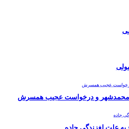
سی
مولی
اد محمدشهر و درخواست عجیب همسرش
به علت لغزندگی جاده