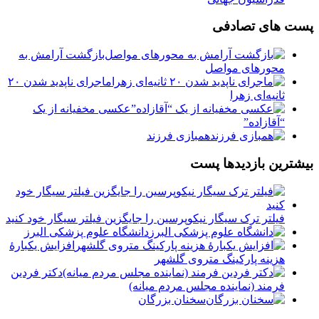
پست های تصادفی
بازگشت آرامش به
محورهای مواصل
ماجرای ناپدید شدن ۲۰
ثانیه‌ای زهرا
عکسی مخفیانه از یک
“آقازاده”
همبازی فرزند
بیشترین بازدیدها پست
فیلتر ترک سیگار نیکوپرسین را جایگزین فیلتر سیگار خود کنید
دانشگاه علوم پزشکی البرز
افزایش یکبارۀ
هزینه پارکینگ متروی گلشهر
دكتر فردين
فرمند (نماينده مجلس مردم میانه)
سخنان بزرگان