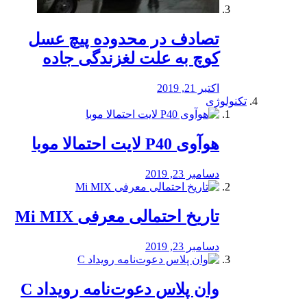
تصادف در محدوده پیچ عسل
کوچ به علت لغزندگی جاده
اکتبر 21, 2019
تکنولوژی
هوآوی P40 لایت احتمالا موبا
دسامبر 23, 2019
تاریخ احتمالی معرفی Mi MIX
دسامبر 23, 2019
وان پلاس دعوت‌نامه رویداد C