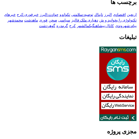
برچسب ها
اربعین
اقتصادی
البرز
تابناك
توصیه-سلامتی
تکواندو
حوادث-البرز
خبرفوری-کرج
خبرهای
تکنولوڑی را بخوانید و ش
دهیاری ملک فالیز
سیاسی
صحن
فوری
ماهدشت
محمدشهر
پیام-شهروندی
کانال-پیشاهنگیکمالشهر
کرج
گرمدره
گوهردشت
تبلیغات
مجزی پروژه