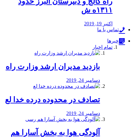
راه كالج و دبيرستان البرز حدود
۱۳۱۱ه ش
اکتبر 19, 2019
تماس با ما
خبرها
تمام اخبار
بازدید مدیران ارشد وزارت راه
دسامبر 24, 2019
تصادف در محدوده درده خدا لع
دسامبر 24, 2019
آلودگی هوا به بخش آسارا هم