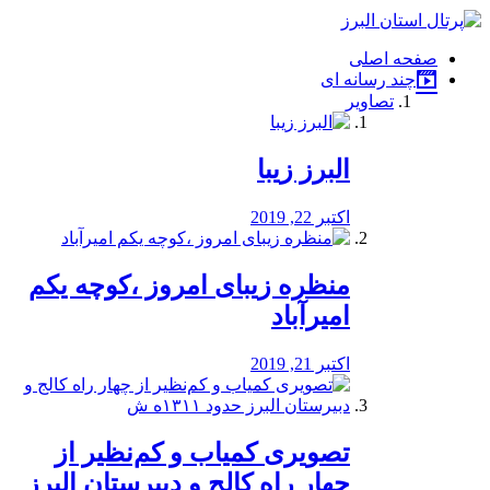
فصد
خون
صفحه اصلی
شرق
چند رسانه ای
تهران
تصاویر
خشکشویی
تصفیه
آب
البرز زیبا
طراحی
سایت
و
اکتبر 22, 2019
سئو
vip
منظره‌‌ زیبای امروز ،کوچه یکم
امیرآباد
اکتبر 21, 2019
️تصویری کمیاب و کم‌نظیر از
چهار راه كالج و دبيرستان البرز