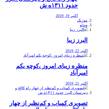
حدود ۱۳۱۱ه ش
اکتبر 19, 2019
موزیک
ویدئو
البرز زیبا
اکتبر 22, 2019
منظره‌‌ زیبای امروز ،کوچه یکم
امیرآباد
اکتبر 21, 2019
️تصویری کمیاب و کم‌نظیر از چهار