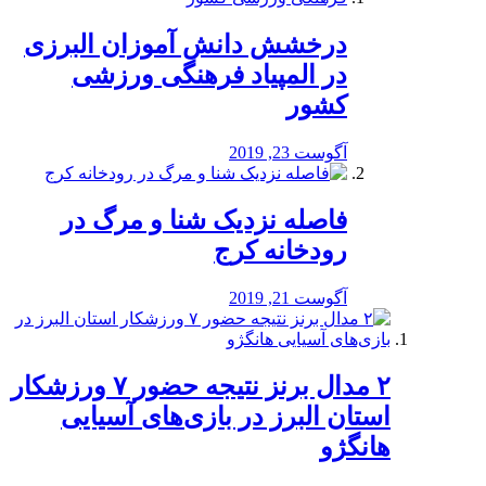
درخشش دانش آموزان البرزی
در المپیاد فرهنگی ورزشی
کشور
آگوست 23, 2019
️فاصله نزدیک شنا و مرگ در
رودخانه کرج
آگوست 21, 2019
۲ مدال برنز نتیجه حضور ۷ ورزشکار
استان البرز در بازی‌های آسیایی
هانگژو