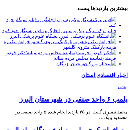
بیشترین بازدیدها پست
فیلتر ترک سیگار نیکوپرسین را جایگزین فیلتر سیگار خود کنید
دانشگاه علوم پزشکی البرز
افزایش یکبارۀ
هزینه پارکینگ متروی گلشهر
دكتر فردين
فرمند (نماينده مجلس مردم میانه)
سخنان بزرگان
اخبار اقتصادی استان
بیشتر
پلمب ۶ واحد صنفی در شهرستان البرز
محمد نصیری گفت: در ۴۵ بازدید انجام شده ۵ واحد صنفی در
محمدیه و یک…
مسافران کرجی امروز از فرودگاه پیام البرز