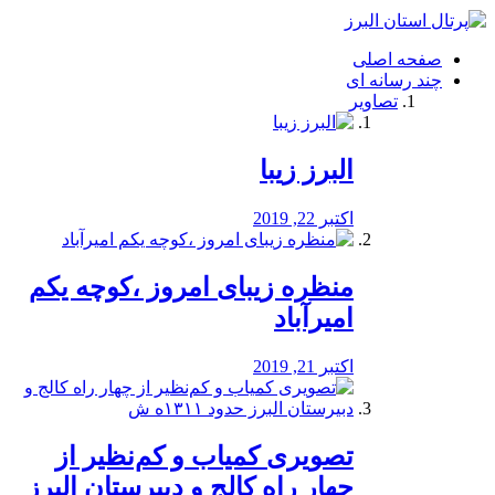
فصد
خون
صفحه اصلی
شرق
چند رسانه ای
تهران
تصاویر
خشکشویی
تصفیه
آب
البرز زیبا
طراحی
سایت
و
اکتبر 22, 2019
سئو
vip
منظره‌‌ زیبای امروز ،کوچه یکم
امیرآباد
اکتبر 21, 2019
️تصویری کمیاب و کم‌نظیر از
چهار راه كالج و دبيرستان البرز