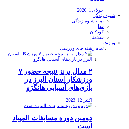
جولای 1, 2020
شیوه زندگی
تمام شیوه زندگی
غذا
کودکان
سلامتی
ورزش
تمام رشته های ورزشی
۲ مدال برنز نتیجه حضور ۷
ورزشکار استان البرز در
بازی‌های آسیایی هانگژو
اکتبر 12, 2023
دومین دوره مسابفات المپیاد
است