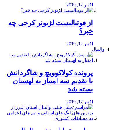
اکتبر 12, 2019
از فوتبالیست لژیونر کرجی چه
خبر؟
اکتبر 12, 2019
والیبال
پرونده کولاکوویچ و شاگردانش
با تقدیم سه امتیاز به لهستان
بسته شد
اکتبر 17, 2019