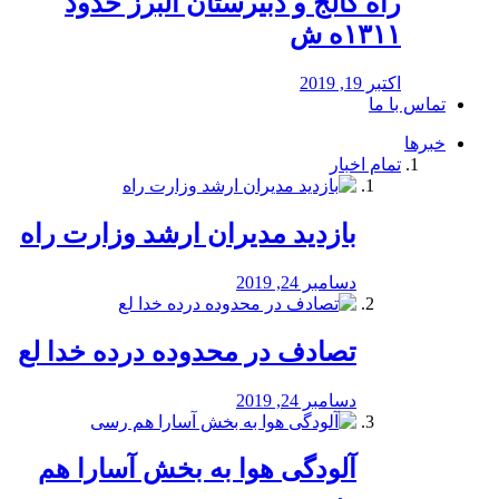
راه كالج و دبيرستان البرز حدود
۱۳۱۱ه ش
اکتبر 19, 2019
تماس با ما
خبرها
تمام اخبار
بازدید مدیران ارشد وزارت راه
دسامبر 24, 2019
تصادف در محدوده درده خدا لع
دسامبر 24, 2019
آلودگی هوا به بخش آسارا هم