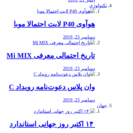
تکنولوژی
هوآوی P40 لایت احتمالا موبا
دسامبر 23, 2019
تاریخ احتمالی معرفی Mi MIX
دسامبر 23, 2019
وان پلاس دعوت‌نامه رویداد C
دسامبر 23, 2019
جهان
‏ ۱۴ اکتبر روز جهانی استاندارد