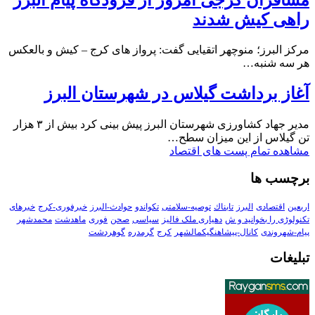
راهی کیش شدند
مرکز البرز؛ منوچهر اتقیایی گفت: پرواز های کرج – کیش و بالعکس
هر سه شنبه…
آغاز برداشت گیلاس در شهرستان البرز
مدیر جهاد کشاورزی شهرستان البرز پیش بینی کرد بیش از ۳ هزار
تن گیلاس از این میزان سطح…
مشاهده تمام پست های اقتصاد
برچسب ها
اربعین
اقتصادی
البرز
تابناك
توصیه-سلامتی
تکواندو
حوادث-البرز
خبرفوری-کرج
خبرهای
تکنولوڑی را بخوانید و ش
دهیاری ملک فالیز
سیاسی
صحن
فوری
ماهدشت
محمدشهر
پیام-شهروندی
کانال-پیشاهنگیکمالشهر
کرج
گرمدره
گوهردشت
تبلیغات