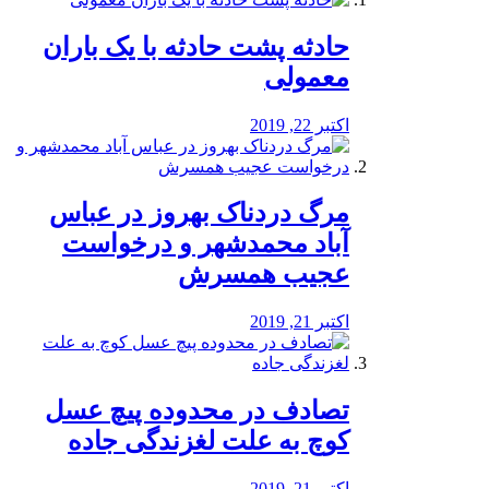
️حادثه پشت حادثه با یک باران
معمولی
اکتبر 22, 2019
مرگ دردناک بهروز در عباس
آباد محمدشهر و درخواست
عجیب همسرش
اکتبر 21, 2019
تصادف در محدوده پیچ عسل
کوچ به علت لغزندگی جاده
اکتبر 21, 2019