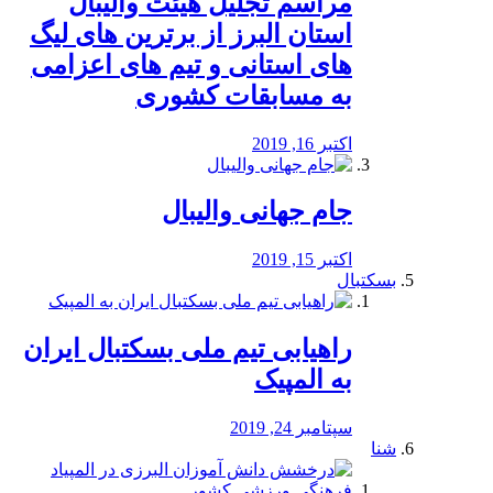
مراسم تجلیل هیئت والیبال
استان البرز از برترین های لیگ
های استانی و تیم های اعزامی
به مسابقات کشوری
اکتبر 16, 2019
جام جهانی والیبال
اکتبر 15, 2019
بسکتبال
راهیابی تیم ملی بسکتبال ایران
به المپیک
سپتامبر 24, 2019
شنا