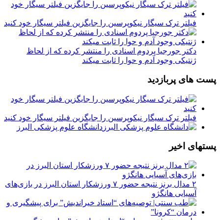
فیلتر ترک سیگار نیکوپرسین را جایگزین فیلتر سیگار خود کنید
دکتر جورجیا پردوم اسنادی را منتشر کرده که از لحاظ
ژنتیکی وجود آدم و حوا را ثابت میکند
پست های پربازدید
فیلتر ترک سیگار نیکوپرسین را جایگزین فیلتر سیگار خود کنید
دانشگاه علوم پزشکی البرز
پستهای اخیر
۲ مدال برنز نتیجه حضور ۷ ورزشکار استان البرز در بازی‌های
آسیایی هانگژو