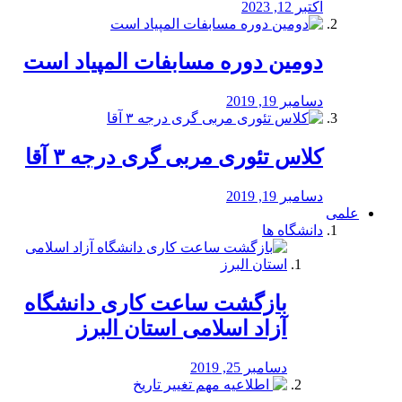
اکتبر 12, 2023
دومین دوره مسابفات المپیاد است
دسامبر 19, 2019
کلاس تئوری مربی گری درجه ۳ آقا
دسامبر 19, 2019
علمی
دانشگاه ها
بازگشت ساعت کاری دانشگاه
آزاد اسلامی استان البرز
دسامبر 25, 2019