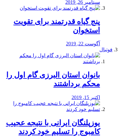
سپتامبر 26, 2019
پنج گیاه قدرتمند برای تقویت
استخوان
آگوست 22, 2019
فوتبال
بانوان استان البرزی گام اول را
محكم برداشتند
اکتبر 15, 2019
یوزپلنگان ایرانی با نتیجه عجیب
کامبوج را تسلیم خود کردند