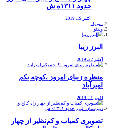
حدود ۱۳۱۱ه ش
اکتبر 19, 2019
موزیک
ویدئو
البرز زیبا
اکتبر 22, 2019
منظره‌‌ زیبای امروز ،کوچه یکم
امیرآباد
اکتبر 21, 2019
️تصویری کمیاب و کم‌نظیر از چهار