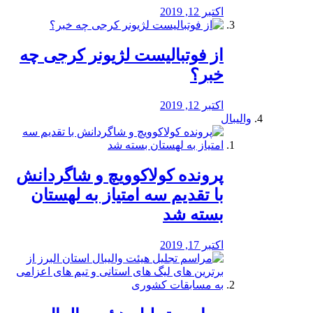
اکتبر 12, 2019
از فوتبالیست لژیونر کرجی چه
خبر؟
اکتبر 12, 2019
والیبال
پرونده کولاکوویچ و شاگردانش
با تقدیم سه امتیاز به لهستان
بسته شد
اکتبر 17, 2019