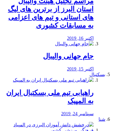
مراسم تجلیل هیئت والیبال
استان البرز از برترین های لیگ
های استانی و تیم های اعزامی
به مسابقات کشوری
اکتبر 16, 2019
جام جهانی والیبال
اکتبر 15, 2019
بسکتبال
راهیابی تیم ملی بسکتبال ایران
به المپیک
سپتامبر 24, 2019
شنا