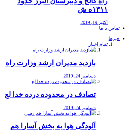
راه كالج و دبيرستان البرز حدود
۱۳۱۱ه ش
اکتبر 19, 2019
تماس با ما
خبرها
تمام اخبار
بازدید مدیران ارشد وزارت راه
دسامبر 24, 2019
تصادف در محدوده درده خدا لع
دسامبر 24, 2019
آلودگی هوا به بخش آسارا هم