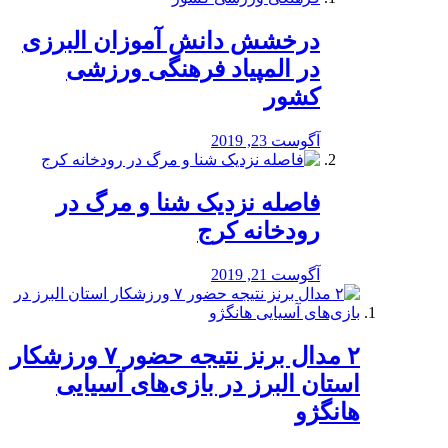
درخشش دانش آموزان البرزی
در المپیاد فرهنگی ورزشی
کشور
آگوست 23, 2019
️فاصله نزدیک شنا و مرگ در
رودخانه کرج
آگوست 21, 2019
۲ مدال برنز نتیجه حضور ۷ ورزشکار
استان البرز در بازی‌های آسیایی
هانگژو