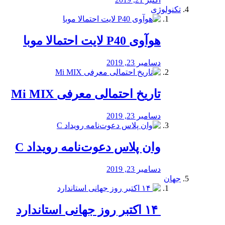
تکنولوژی
هوآوی P40 لایت احتمالا موبا
دسامبر 23, 2019
تاریخ احتمالی معرفی Mi MIX
دسامبر 23, 2019
وان پلاس دعوت‌نامه رویداد C
دسامبر 23, 2019
جهان
‏ ۱۴ اکتبر روز جهانی استاندارد