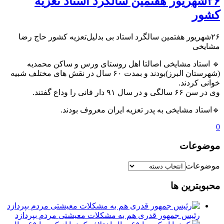
۲۶شهریور هفتمین سالگرد استاد تعزیه
کشور
۲۶شهریور هفتمین سالگرد استاد بی بدلیل‌تعزیه کشور حاج رضا
مشایخی
🔹️ استاد مشایخی اصالتا اهل روستای ورس و ساکن محمدیه
(شهرستان البرز)بودند و بمدت ۶۰ سال در نقش های مختلف شبیه
خوانی کردند.
وی در سن ۶۶ سالگی و در سال ۹۱ دار فانی را وداع گفتند.
🔹️استاد مشایخی به پدر تعزیه ایران معروف بودند.
0
موضوعات
موضوعات
محبوبترین ها
رئیس جمهور قدری هم به مشکلات معیشتی مردم بپردازد