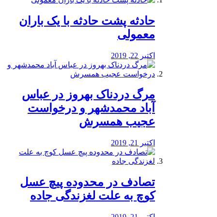
️حادثه پشت حادثه با یک باران
معمولی
اکتبر 22, 2019
مرگ دردناک بهروز در عباس
آباد محمدشهر و درخواست
عجیب همسرش
اکتبر 21, 2019
تصادف در محدوده پیچ عسل
کوچ به علت لغزندگی جاده
اکتبر 21, 2019