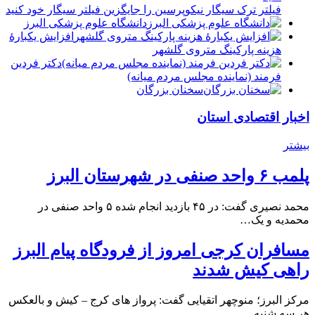
فیلتر ترک سیگار نیکوپرسین را جایگزین فیلتر سیگار خود کنید
دانشگاه علوم پزشکی البرز
افزایش یکبارۀ
هزینه پارکینگ متروی گلشهر
دكتر فردين
فرمند (نماينده مجلس مردم میانه)
سخنان بزرگان
اخبار اقتصادی استان
بیشتر
پلمب ۶ واحد صنفی در شهرستان البرز
محمد نصیری گفت: در ۴۵ بازدید انجام شده ۵ واحد صنفی در
محمدیه و یک…
مسافران کرجی امروز از فرودگاه پیام البرز
راهی کیش شدند
مرکز البرز؛ منوچهر اتقیایی گفت: پرواز های کرج – کیش و بالعکس
هر سه شنبه…