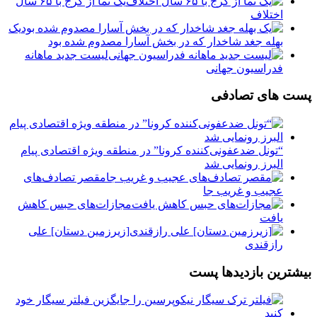
یک نما از کرج با ۶۵ سال
اختلاف
یک
بهله جغد شاخدار که در بخش آسارا مصدوم شده بود
لیست جدید ماهانه
فدراسیون جهانی
پست های تصادفی
“تونل ضدعفونی‌کننده کرونا” در منطقه ویژه اقتصادی پیام
البرز رونمایی شد
مقصر تصادف‌های
عجیب و غریب جا
️مجازات‌های حبس کاهش
یافت
[زیرزمین دستان] علی
رازقندی
بیشترین بازدیدها پست