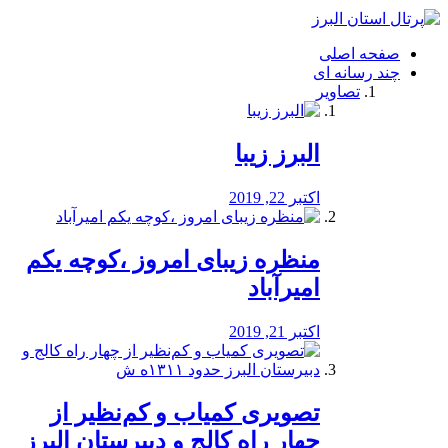
فصد
خون
صفحه اصلی
شرق
چند رسانه ای
تهران
تصاویر
خشکشویی
تصفیه
آب
البرز زیبا
طراحی
سایت
و
اکتبر 22, 2019
سئو
vip
منظره‌‌ زیبای امروز ،کوچه یکم
امیرآباد
اکتبر 21, 2019
️تصویری کمیاب و کم‌نظیر از
چهار راه كالج و دبيرستان البرز