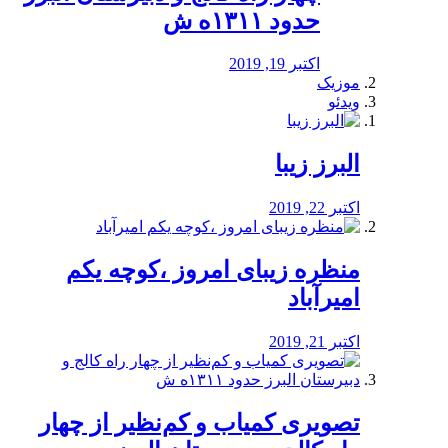
حدود ۱۳۱۱ه ش
اکتبر 19, 2019
موزیک
ویدئو
البرز زیبا
اکتبر 22, 2019
منظره‌‌ زیبای امروز ،کوچه یکم
امیرآباد
اکتبر 21, 2019
️تصویری کمیاب و کم‌نظیر از چهار