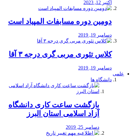
اکتبر 12, 2023
دومین دوره مسابفات المپیاد است
دسامبر 19, 2019
کلاس تئوری مربی گری درجه ۳ آقا
دسامبر 19, 2019
علمی
دانشگاه ها
بازگشت ساعت کاری دانشگاه
آزاد اسلامی استان البرز
دسامبر 25, 2019