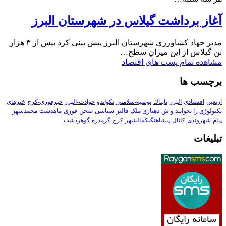
آغاز برداشت گیلاس در شهرستان البرز
مدیر جهاد کشاورزی شهرستان البرز پیش بینی کرد بیش از ۳ هزار
تن گیلاس از این میزان سطح…
مشاهده تمام پست های اقتصاد
برچسب ها
اربعین
اقتصادی
البرز
تابناك
توصیه-سلامتی
تکواندو
حوادث-البرز
خبرفوری-کرج
خبرهای
تکنولوڑی را بخوانید و ش
دهیاری ملک فالیز
سیاسی
صحن
فوری
ماهدشت
محمدشهر
پیام-شهروندی
کانال-پیشاهنگیکمالشهر
کرج
گرمدره
گوهردشت
تبلیغات