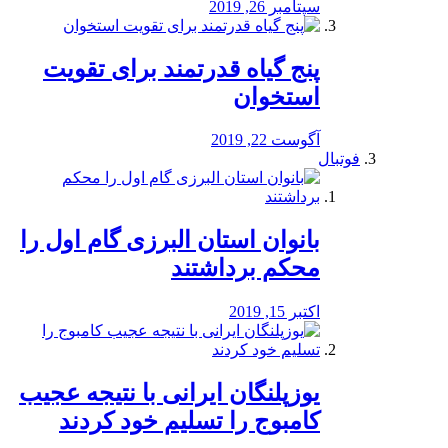
سپتامبر 26, 2019
پنج گیاه قدرتمند برای تقویت
استخوان
آگوست 22, 2019
فوتبال
بانوان استان البرزی گام اول را
محكم برداشتند
اکتبر 15, 2019
یوزپلنگان ایرانی با نتیجه عجیب
کامبوج را تسلیم خود کردند