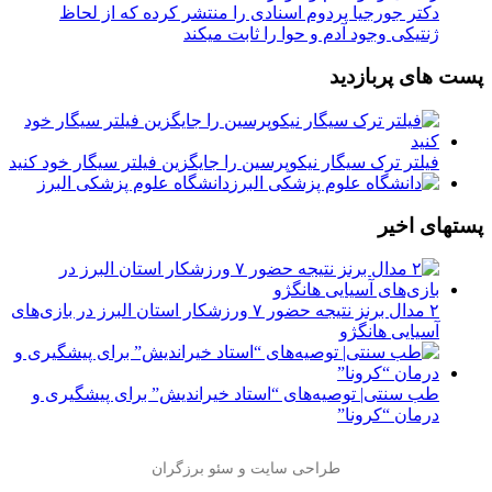
دکتر جورجیا پردوم اسنادی را منتشر کرده که از لحاظ
ژنتیکی وجود آدم و حوا را ثابت میکند
پست های پربازدید
فیلتر ترک سیگار نیکوپرسین را جایگزین فیلتر سیگار خود کنید
دانشگاه علوم پزشکی البرز
پستهای اخیر
۲ مدال برنز نتیجه حضور ۷ ورزشکار استان البرز در بازی‌های
آسیایی هانگژو
طب سنتی| توصیه‌‌های “استاد خیراندیش” برای پیشگیری و
درمان “کرونا”