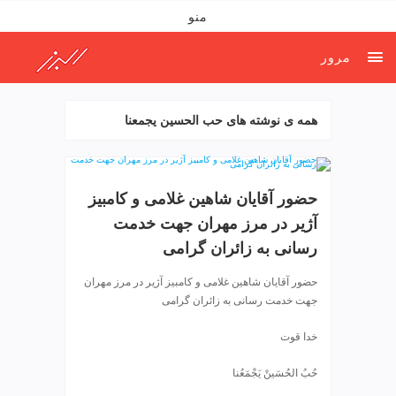
ف
منو
ص
د
مرور
خ
و
ن
همه ی نوشته های حب الحسین یجمعنا
ش
ر
ق
ت
حضور آقایان شاهین غلامی و کامبیز
ه
آژیر در مرز مهران جهت خدمت
ر
ا
رسانی به زائران گرامی
ن
حضور آقایان شاهین غلامی و کامبیز آژیر در مرز مهران
خ
جهت خدمت رسانی به زائران گرامی
ش
ک
خدا قوت
ش
و
حُبُ الحُسَینْ یَجْمَعُنا
ی