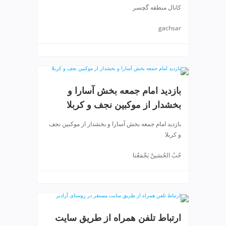
ی
کانال منطقه گچسر
ت
ص
gachsar
ف
ی
ه
آ
ب
بازدید امام جمعه بخش آسارا و
ط
ر
بخشدار از موکبین نجف و کربلا
ا
بازدید امام جمعه بخش آسارا و بخشدار از موکبین نجف
ح
و کربلا
ی
س
حُبُ الحُسَینْ یَجْمَعُنا
ا
ی
ت
و
س
ئ
ارتباط تلفن همراه از طریق سایت
و