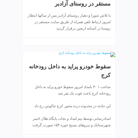
مستقر در روستای آزادبر
v
i
با تلاش شورا و دهیار روستای آزادبر پس از سالها انتظار
p
امروز ارتباط تلفن همراه از طریق سایت مستقر در
روستا در آستانه اربعین برقرار گردید
سقوط خودرو پراید به داخل رودخانه
کرج
ساعت ۱ ۳۰ بامداد امروز سقوط خورو پراید به داخل
رودخانه کرج باعث فوت یک نفر شد
این حادثه در محدوده درده محور کرج چالوس رخ داد
امدادرسانی توسط تیم امداد و نجات پایگاه هلال احمر
شهرستانک و نیروهای بسیج حوزه ۱۵۳ صورت گرفت