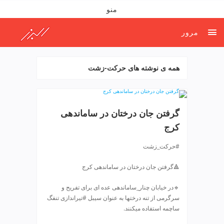
ف
منو
ص
د
مرور
خ
و
ن
همه ی نوشته های حرکت-زشت
ش
ر
ق
ت
گرفتن جان درختان در ساماندهی
ه
کرج
ر
ا
#حرکت_زشت
ن
خ
🔺گرفتن جان درختان در ساماندهی کرج
ش
ک
🔹در خیابان چنار_ساماندهی عده ای برای تفریح و
ش
سرگرمی از تنه درختها به عنوان سیبل #تیراندازی تنفگ
و
ساچمه استفاده میکنند.
ی