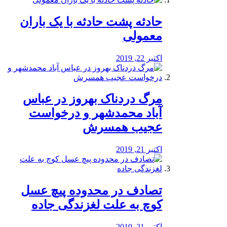
️حادثه پشت حادثه با یک باران
معمولی
اکتبر 22, 2019
مرگ دردناک بهروز در عباس
آباد محمدشهر و درخواست
عجیب همسرش
اکتبر 21, 2019
تصادف در محدوده پیچ عسل
کوچ به علت لغزندگی جاده
اکتبر 21, 2019