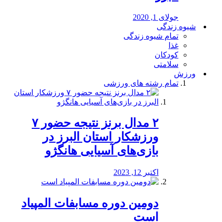
جولای 1, 2020
شیوه زندگی
تمام شیوه زندگی
غذا
کودکان
سلامتی
ورزش
تمام رشته های ورزشی
۲ مدال برنز نتیجه حضور ۷
ورزشکار استان البرز در
بازی‌های آسیایی هانگژو
اکتبر 12, 2023
دومین دوره مسابفات المپیاد
است