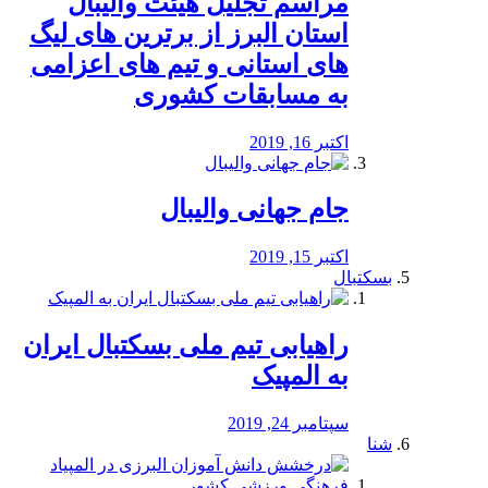
مراسم تجلیل هیئت والیبال
استان البرز از برترین های لیگ
های استانی و تیم های اعزامی
به مسابقات کشوری
اکتبر 16, 2019
جام جهانی والیبال
اکتبر 15, 2019
بسکتبال
راهیابی تیم ملی بسکتبال ایران
به المپیک
سپتامبر 24, 2019
شنا