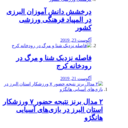
درخشش دانش آموزان البرزی
در المپیاد فرهنگی ورزشی
کشور
آگوست 23, 2019
️فاصله نزدیک شنا و مرگ در
رودخانه کرج
آگوست 21, 2019
۲ مدال برنز نتیجه حضور ۷ ورزشکار
استان البرز در بازی‌های آسیایی
هانگژو