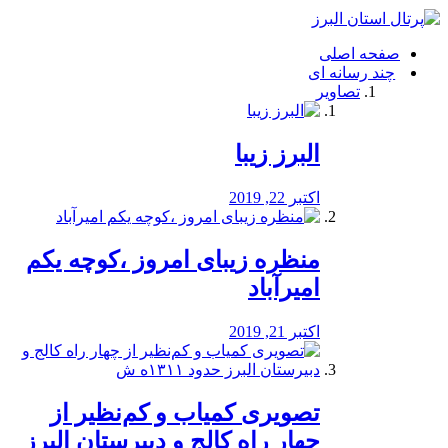
فصد
خون
صفحه اصلی
شرق
چند رسانه ای
تهران
تصاویر
خشکشویی
تصفیه
آب
البرز زیبا
طراحی
سایت
و
اکتبر 22, 2019
سئو
vip
منظره‌‌ زیبای امروز ،کوچه یکم
امیرآباد
اکتبر 21, 2019
️تصویری کمیاب و کم‌نظیر از
چهار راه كالج و دبيرستان البرز