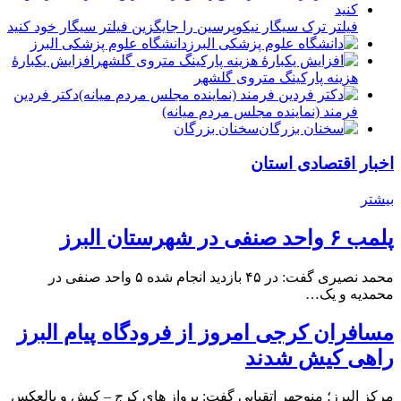
فیلتر ترک سیگار نیکوپرسین را جایگزین فیلتر سیگار خود کنید
دانشگاه علوم پزشکی البرز
افزایش یکبارۀ
هزینه پارکینگ متروی گلشهر
دكتر فردين
فرمند (نماينده مجلس مردم میانه)
سخنان بزرگان
اخبار اقتصادی استان
بیشتر
پلمب ۶ واحد صنفی در شهرستان البرز
محمد نصیری گفت: در ۴۵ بازدید انجام شده ۵ واحد صنفی در
محمدیه و یک…
مسافران کرجی امروز از فرودگاه پیام البرز
راهی کیش شدند
مرکز البرز؛ منوچهر اتقیایی گفت: پرواز های کرج – کیش و بالعکس