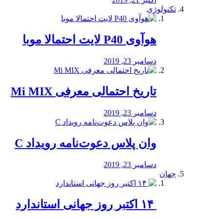
تکنولوژی
هوآوی P40 لایت احتمالا موبا
دسامبر 23, 2019
تاریخ احتمالی معرفی Mi MIX
دسامبر 23, 2019
وان پلاس دعوت‌نامه رویداد C
دسامبر 23, 2019
جهان
‏ ۱۴ اکتبر روز جهانی استاندارد