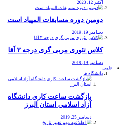
اکتبر 12, 2023
دومین دوره مسابفات المپیاد است
دسامبر 19, 2019
کلاس تئوری مربی گری درجه ۳ آقا
دسامبر 19, 2019
علمی
دانشگاه ها
بازگشت ساعت کاری دانشگاه
آزاد اسلامی استان البرز
دسامبر 25, 2019