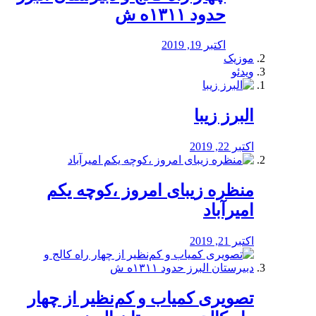
حدود ۱۳۱۱ه ش
اکتبر 19, 2019
موزیک
ویدئو
البرز زیبا
اکتبر 22, 2019
منظره‌‌ زیبای امروز ،کوچه یکم
امیرآباد
اکتبر 21, 2019
️تصویری کمیاب و کم‌نظیر از چهار