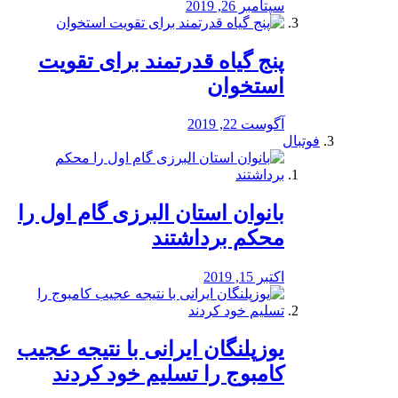
سپتامبر 26, 2019
پنج گیاه قدرتمند برای تقویت
استخوان
آگوست 22, 2019
فوتبال
بانوان استان البرزی گام اول را
محكم برداشتند
اکتبر 15, 2019
یوزپلنگان ایرانی با نتیجه عجیب
کامبوج را تسلیم خود کردند