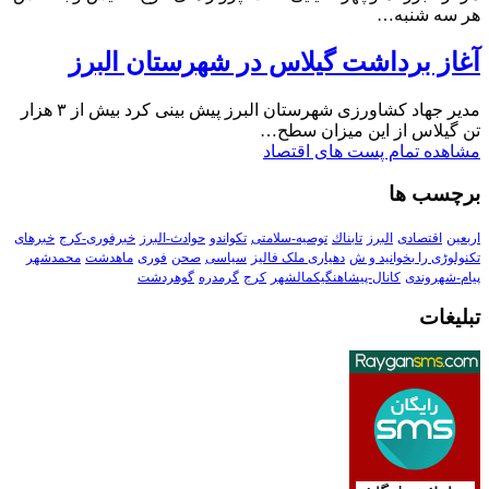
هر سه شنبه…
آغاز برداشت گیلاس در شهرستان البرز
مدیر جهاد کشاورزی شهرستان البرز پیش بینی کرد بیش از ۳ هزار
تن گیلاس از این میزان سطح…
مشاهده تمام پست های اقتصاد
برچسب ها
اربعین
اقتصادی
البرز
تابناك
توصیه-سلامتی
تکواندو
حوادث-البرز
خبرفوری-کرج
خبرهای
تکنولوڑی را بخوانید و ش
دهیاری ملک فالیز
سیاسی
صحن
فوری
ماهدشت
محمدشهر
پیام-شهروندی
کانال-پیشاهنگیکمالشهر
کرج
گرمدره
گوهردشت
تبلیغات