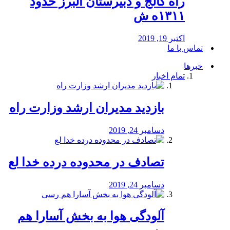
راه كالج و دبيرستان البرز حدود
۱۳۱۱ه ش
اکتبر 19, 2019
تماس با ما
خبرها
تمام اخبار
بازدید مدیران ارشد وزارت راه
دسامبر 24, 2019
تصادف در محدوده درده خدا لع
دسامبر 24, 2019
آلودگی هوا به بخش آسارا هم