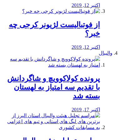
اکتبر 12, 2019
از فوتبالیست لژیونر کرجی چه
خبر؟
اکتبر 12, 2019
والیبال
پرونده کولاکوویچ و شاگردانش
با تقدیم سه امتیاز به لهستان
بسته شد
اکتبر 17, 2019