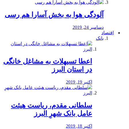
آلودگی هوا به بخش آسارا هم رسی
دسامبر 24, 2019
اقتصاد
بانک
️اعطا تسیهلات به مشاغل خانگی
در استان البرز
اکتبر 19, 2019
سلطانی مقدم، ریاست هیئت
عامل بانک شهرِ البرز
اکتبر 18, 2019