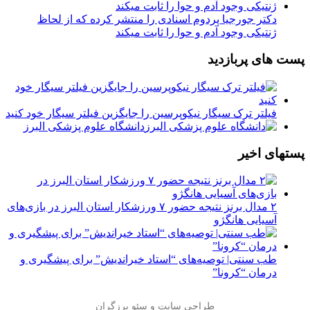
دکتر جورجیا پردوم اسنادی را منتشر کرده که از لحاظ
ژنتیکی وجود آدم و حوا را ثابت میکند
پست های پربازدید
فیلتر ترک سیگار نیکوپرسین را جایگزین فیلتر سیگار خود کنید
دانشگاه علوم پزشکی البرز
پستهای اخیر
۲ مدال برنز نتیجه حضور ۷ ورزشکار استان البرز در بازی‌های
آسیایی هانگژو
طب سنتی| توصیه‌‌های “استاد خیراندیش” برای پیشگیری و
درمان “کرونا”