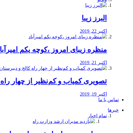
البرز زیبا
اکتبر 22, 2019
منظره‌‌ زیبای امروز ،کوچه یکم امیرآبا
اکتبر 21, 2019
️تصویری کمیاب و کم‌نظیر از چهار راه كالج
اکتبر 19, 2019
تماس با ما
خبرها
تمام اخبار