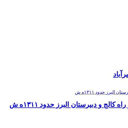
رآباد
كالج و دبيرستان البرز حدود ۱۳۱۱ه ش