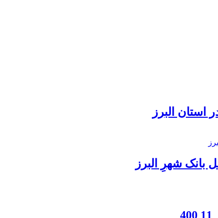
 استان البرز
بانک شهرِ البرز
4