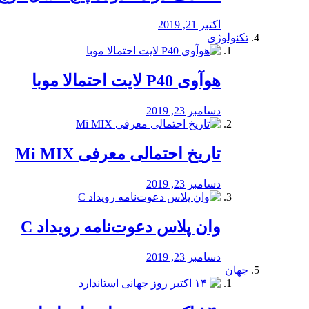
اکتبر 21, 2019
تکنولوژی
هوآوی P40 لایت احتمالا موبا
دسامبر 23, 2019
تاریخ احتمالی معرفی Mi MIX
دسامبر 23, 2019
وان پلاس دعوت‌نامه رویداد C
دسامبر 23, 2019
جهان