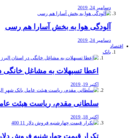
دسامبر 24, 2019
آلودگی هوا به بخش آسارا هم رسی
دسامبر 24, 2019
اقتصاد
بانک
️اعطا تسیهلات به مشاغل خانگی در
اکتبر 19, 2019
سلطانی مقدم، ریاست هیئت عامل 
اکتبر 18, 2019
تکرار قیمت چهارشنبه فروش دلار 11 00