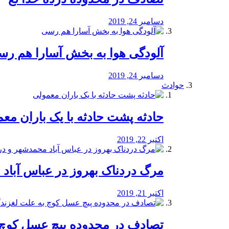
دسامبر 24, 2019
آلودگی هوا به بخش آسارا هم ر
دسامبر 24, 2019
حوادث
️حادثه پشت حادثه با یک باران مع
اکتبر 22, 2019
مرگ دردناک بهروز در عباس آب
اکتبر 21, 2019
تصادف در محدوده پیچ عسل کوچ 