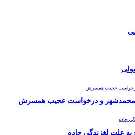
سی
مولی
اد محمدشهر و درخواست عجیب همسرش
به علت لغزندگی جاده