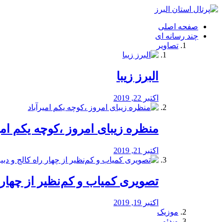
فصد
خون
صفحه اصلی
شرق
چند رسانه ای
تهران
تصاویر
خشکشویی
تصفیه
آب
البرز زیبا
طراحی
سایت
و
اکتبر 22, 2019
سئو
vip
منظره‌‌ زیبای امروز ،کوچه یکم امی
اکتبر 21, 2019
️تصویری کمیاب و کم‌نظیر از چهار راه 
اکتبر 19, 2019
موزیک
ویدئو