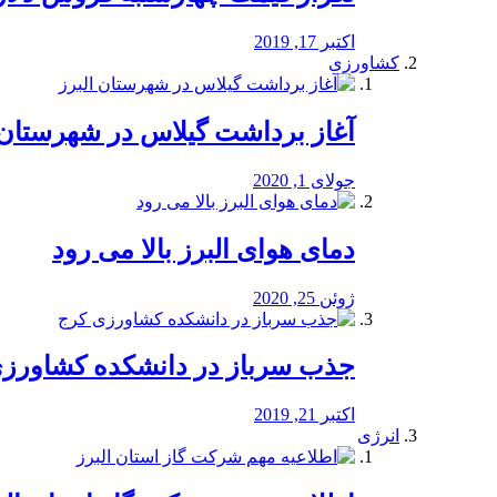
اکتبر 17, 2019
کشاورزی
آغاز برداشت گیلاس در شهرستان 
جولای 1, 2020
دمای هوای البرز بالا می رود
ژوئن 25, 2020
جذب سرباز در دانشکده کشاورز
اکتبر 21, 2019
انرژی