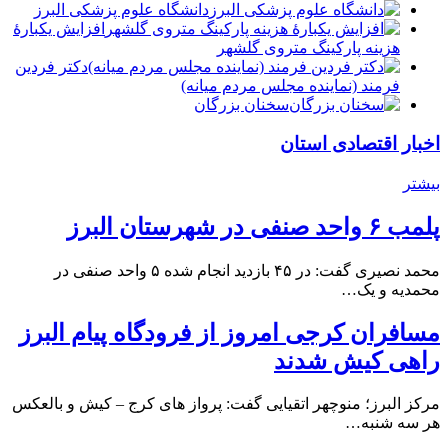
دانشگاه علوم پزشکی البرز
افزایش یکبارۀ
هزینه پارکینگ متروی گلشهر
دكتر فردين
فرمند (نماينده مجلس مردم میانه)
سخنان بزرگان
اخبار اقتصادی استان
بیشتر
پلمب ۶ واحد صنفی در شهرستان البرز
محمد نصیری گفت: در ۴۵ بازدید انجام شده ۵ واحد صنفی در
محمدیه و یک…
مسافران کرجی امروز از فرودگاه پیام البرز
راهی کیش شدند
مرکز البرز؛ منوچهر اتقیایی گفت: پرواز های کرج – کیش و بالعکس
هر سه شنبه…