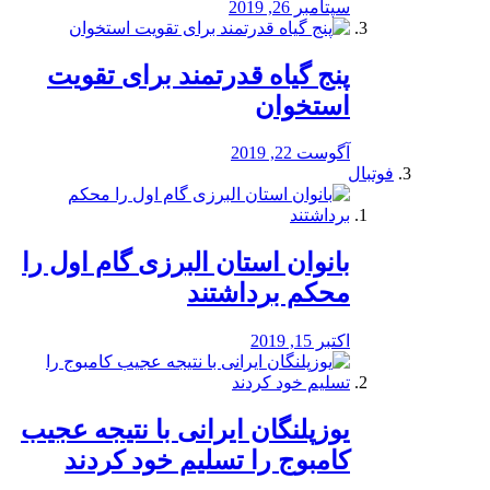
سپتامبر 26, 2019
پنج گیاه قدرتمند برای تقویت
استخوان
آگوست 22, 2019
فوتبال
بانوان استان البرزی گام اول را
محكم برداشتند
اکتبر 15, 2019
یوزپلنگان ایرانی با نتیجه عجیب
کامبوج را تسلیم خود کردند