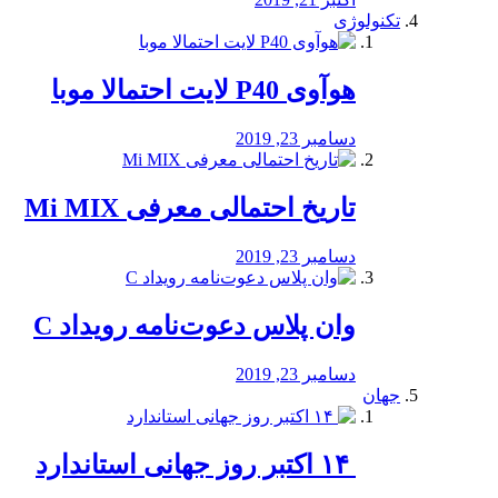
تکنولوژی
هوآوی P40 لایت احتمالا موبا
دسامبر 23, 2019
تاریخ احتمالی معرفی Mi MIX
دسامبر 23, 2019
وان پلاس دعوت‌نامه رویداد C
دسامبر 23, 2019
جهان
‏ ۱۴ اکتبر روز جهانی استاندارد