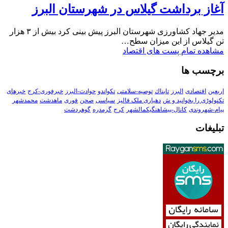
آغاز برداشت گیلاس در شهرستان البرز
مدیر جهاد کشاورزی شهرستان البرز پیش بینی کرد بیش از ۳ هزار
تن گیلاس از این میزان سطح…
مشاهده تمام پست های اقتصاد
برچسب ها
اربعین
اقتصادی
البرز
تابناك
توصیه-سلامتی
تکواندو
حوادث-البرز
خبرفوری-کرج
خبرهای
تکنولوڑی را بخوانید و ش
دهیاری ملک فالیز
سیاسی
صحن
فوری
ماهدشت
محمدشهر
پیام-شهروندی
کانال-پیشاهنگیکمالشهر
کرج
گرمدره
گوهردشت
تبلیغات