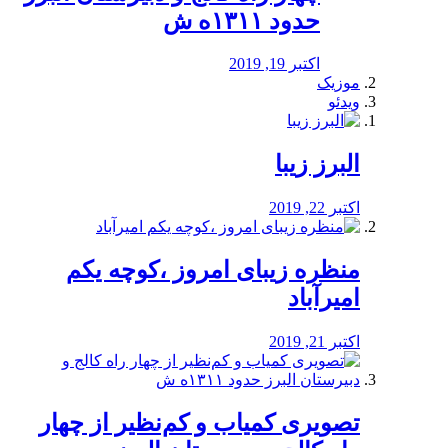
حدود ۱۳۱۱ه ش
اکتبر 19, 2019
موزیک
ویدئو
البرز زیبا
اکتبر 22, 2019
منظره‌‌ زیبای امروز ،کوچه یکم
امیرآباد
اکتبر 21, 2019
️تصویری کمیاب و کم‌نظیر از چهار