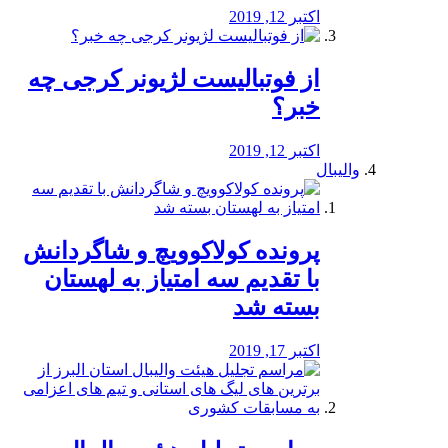
اکتبر 12, 2019
از فوتبالیست لژیونر کرجی چه
خبر؟
اکتبر 12, 2019
والیبال
پرونده کولاکوویچ و شاگردانش
با تقدیم سه امتیاز به لهستان
بسته شد
اکتبر 17, 2019