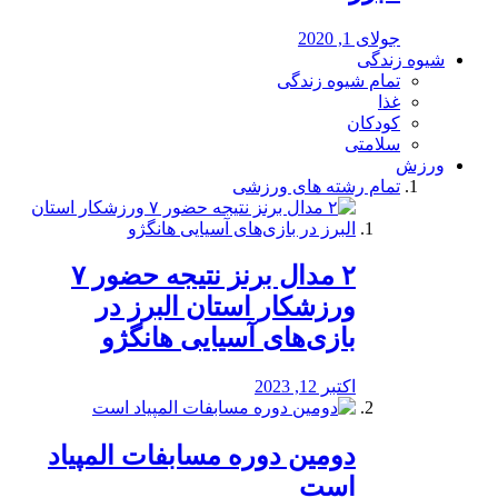
جولای 1, 2020
شیوه زندگی
تمام شیوه زندگی
غذا
کودکان
سلامتی
ورزش
تمام رشته های ورزشی
۲ مدال برنز نتیجه حضور ۷
ورزشکار استان البرز در
بازی‌های آسیایی هانگژو
اکتبر 12, 2023
دومین دوره مسابفات المپیاد
است