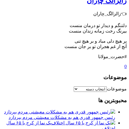
زالزالگ چاران
👈زالزالگ_چاران
دلتنگم و دیدار تو درمان منست
بیرنگ رخت زمانه زندان منست
بر هیچ دلی مباد و بر هیچ تنی
آنچ از غم هجران تو بر جان منست
#حضرت_مولانا
0
موضوعات
موضوعات
محبوبترین ها
رئیس جمهور قدری هم به مشکلات معیشتی مردم بپردازد
یک نما از کرج با ۶۵ سال
اختلاف