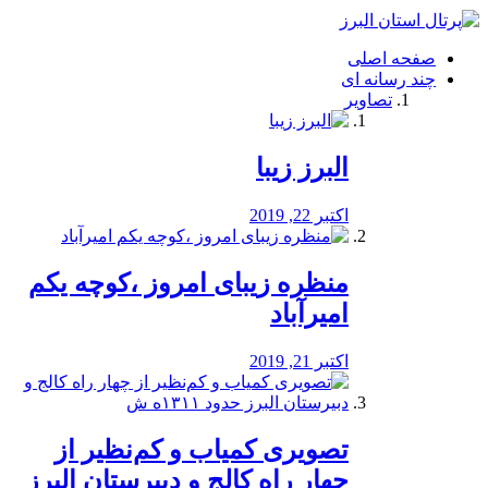
فصد
خون
صفحه اصلی
شرق
چند رسانه ای
تهران
تصاویر
خشکشویی
تصفیه
آب
البرز زیبا
طراحی
سایت
و
اکتبر 22, 2019
سئو
vip
منظره‌‌ زیبای امروز ،کوچه یکم
امیرآباد
اکتبر 21, 2019
️تصویری کمیاب و کم‌نظیر از
چهار راه كالج و دبيرستان البرز