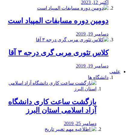
اکتبر 12, 2023
دومین دوره مسابفات المپیاد است
دسامبر 19, 2019
کلاس تئوری مربی گری درجه ۳ آقا
دسامبر 19, 2019
علمی
دانشگاه ها
بازگشت ساعت کاری دانشگاه
آزاد اسلامی استان البرز
دسامبر 25, 2019