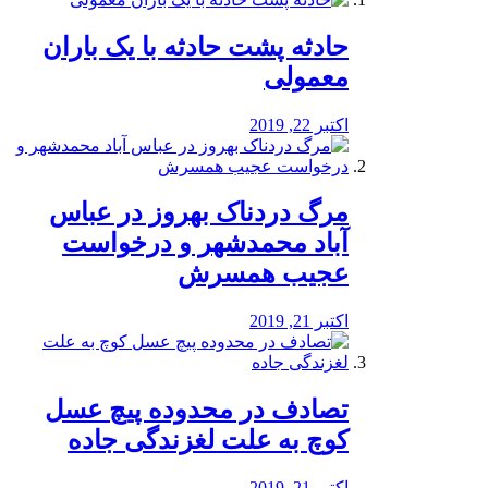
️حادثه پشت حادثه با یک باران
معمولی
اکتبر 22, 2019
مرگ دردناک بهروز در عباس
آباد محمدشهر و درخواست
عجیب همسرش
اکتبر 21, 2019
تصادف در محدوده پیچ عسل
کوچ به علت لغزندگی جاده
اکتبر 21, 2019