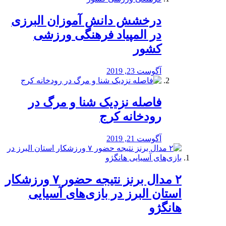
درخشش دانش آموزان البرزی
در المپیاد فرهنگی ورزشی
کشور
آگوست 23, 2019
️فاصله نزدیک شنا و مرگ در
رودخانه کرج
آگوست 21, 2019
۲ مدال برنز نتیجه حضور ۷ ورزشکار
استان البرز در بازی‌های آسیایی
هانگژو