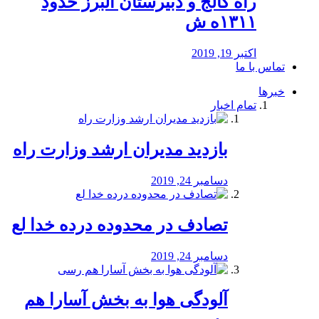
راه كالج و دبيرستان البرز حدود
۱۳۱۱ه ش
اکتبر 19, 2019
تماس با ما
خبرها
تمام اخبار
بازدید مدیران ارشد وزارت راه
دسامبر 24, 2019
تصادف در محدوده درده خدا لع
دسامبر 24, 2019
آلودگی هوا به بخش آسارا هم