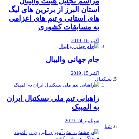
مراسم تجلیل هیئت والیبال
استان البرز از برترین های لیگ
های استانی و تیم های اعزامی
به مسابقات کشوری
اکتبر 16, 2019
جام جهانی والیبال
اکتبر 15, 2019
بسکتبال
راهیابی تیم ملی بسکتبال ایران
به المپیک
سپتامبر 24, 2019
شنا