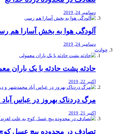
دسامبر 24, 2019
آلودگی هوا به بخش آسارا هم ر
دسامبر 24, 2019
حوادث
️حادثه پشت حادثه با یک باران مع
اکتبر 22, 2019
مرگ دردناک بهروز در عباس آب
اکتبر 21, 2019
تصادف در محدوده پیچ عسل کوچ 