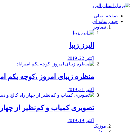
فصد
خون
صفحه اصلی
شرق
چند رسانه ای
تهران
تصاویر
خشکشویی
تصفیه
آب
البرز زیبا
طراحی
سایت
و
اکتبر 22, 2019
سئو
vip
منظره‌‌ زیبای امروز ،کوچه یکم امی
اکتبر 21, 2019
️تصویری کمیاب و کم‌نظیر از چهار راه 
اکتبر 19, 2019
موزیک
ویدئو