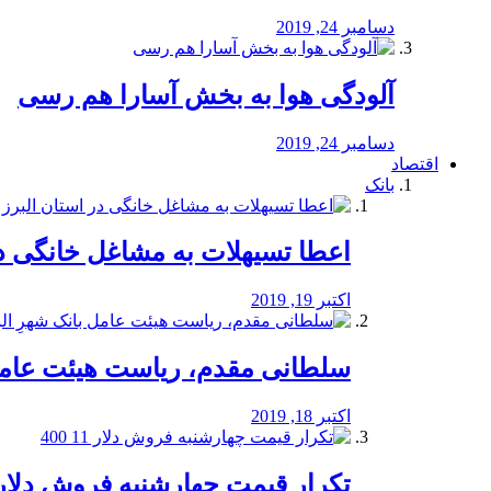
دسامبر 24, 2019
آلودگی هوا به بخش آسارا هم رسی
دسامبر 24, 2019
اقتصاد
بانک
️اعطا تسیهلات به مشاغل خانگی در
اکتبر 19, 2019
سلطانی مقدم، ریاست هیئت عامل 
اکتبر 18, 2019
تکرار قیمت چهارشنبه فروش دلار 11 00