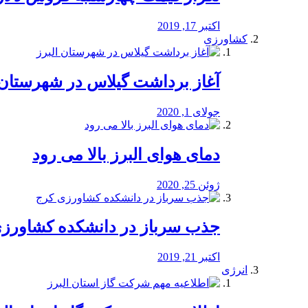
اکتبر 17, 2019
کشاورزی
آغاز برداشت گیلاس در شهرستان 
جولای 1, 2020
دمای هوای البرز بالا می رود
ژوئن 25, 2020
جذب سرباز در دانشکده کشاورز
اکتبر 21, 2019
انرژی