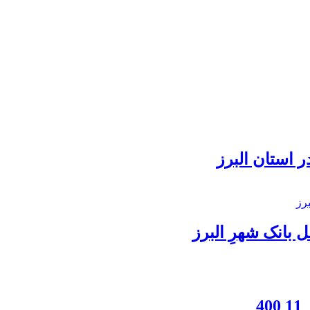
 استان البرز
بانک شهرِ البرز
4