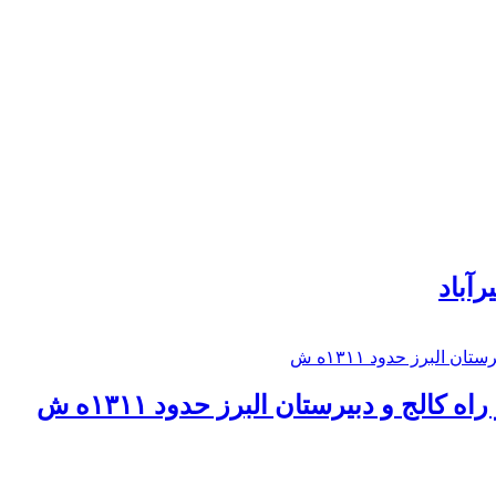
رآباد
كالج و دبيرستان البرز حدود ۱۳۱۱ه ش