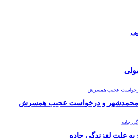
سی
مولی
اد محمدشهر و درخواست عجیب همسرش
به علت لغزندگی جاده