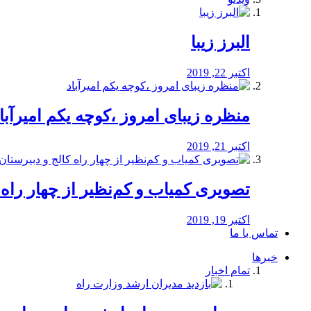
البرز زیبا
اکتبر 22, 2019
منظره‌‌ زیبای امروز ،کوچه یکم امیرآبا
اکتبر 21, 2019
️تصویری کمیاب و کم‌نظیر از چهار راه كالج
اکتبر 19, 2019
تماس با ما
خبرها
تمام اخبار