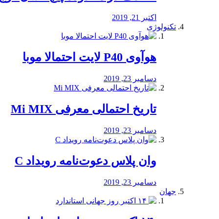
اکتبر 21, 2019
تکنولوژی
هوآوی P40 لایت احتمالا موبا
دسامبر 23, 2019
تاریخ احتمالی معرفی Mi MIX
دسامبر 23, 2019
وان پلاس دعوت‌نامه رویداد C
دسامبر 23, 2019
جهان