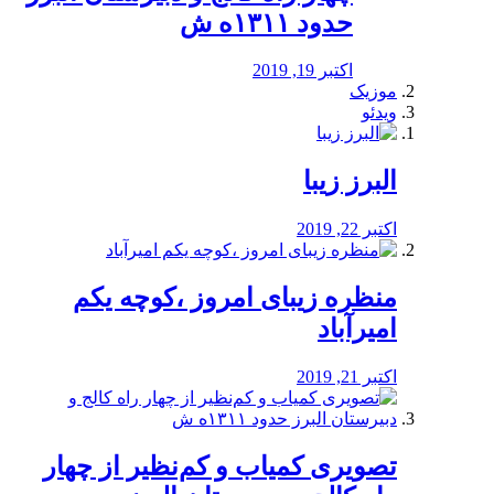
حدود ۱۳۱۱ه ش
اکتبر 19, 2019
موزیک
ویدئو
البرز زیبا
اکتبر 22, 2019
منظره‌‌ زیبای امروز ،کوچه یکم
امیرآباد
اکتبر 21, 2019
️تصویری کمیاب و کم‌نظیر از چهار