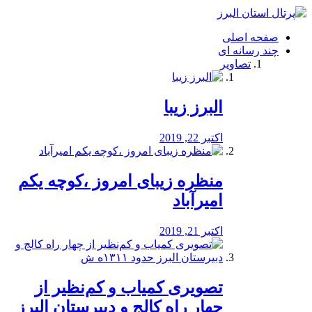
فصد
خون
صفحه اصلی
شرق
چند رسانه ای
تهران
تصاویر
خشکشویی
تصفیه
آب
البرز زیبا
طراحی
سایت
و
اکتبر 22, 2019
سئو
vip
منظره‌‌ زیبای امروز ،کوچه یکم
امیرآباد
اکتبر 21, 2019
️تصویری کمیاب و کم‌نظیر از
چهار راه كالج و دبيرستان البرز