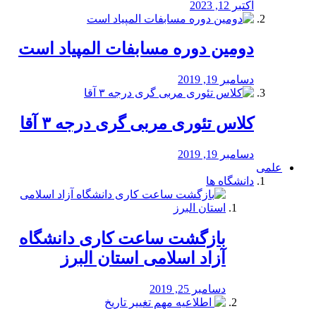
اکتبر 12, 2023
دومین دوره مسابفات المپیاد است
دسامبر 19, 2019
کلاس تئوری مربی گری درجه ۳ آقا
دسامبر 19, 2019
علمی
دانشگاه ها
بازگشت ساعت کاری دانشگاه
آزاد اسلامی استان البرز
دسامبر 25, 2019