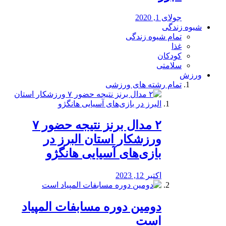
جولای 1, 2020
شیوه زندگی
تمام شیوه زندگی
غذا
کودکان
سلامتی
ورزش
تمام رشته های ورزشی
۲ مدال برنز نتیجه حضور ۷
ورزشکار استان البرز در
بازی‌های آسیایی هانگژو
اکتبر 12, 2023
دومین دوره مسابفات المپیاد
است