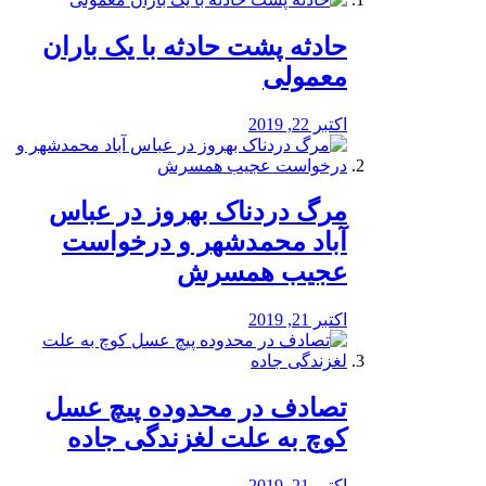
️حادثه پشت حادثه با یک باران
معمولی
اکتبر 22, 2019
مرگ دردناک بهروز در عباس
آباد محمدشهر و درخواست
عجیب همسرش
اکتبر 21, 2019
تصادف در محدوده پیچ عسل
کوچ به علت لغزندگی جاده
اکتبر 21, 2019