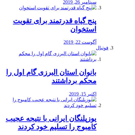
سپتامبر 26, 2019
پنج گیاه قدرتمند برای تقویت
استخوان
آگوست 22, 2019
فوتبال
بانوان استان البرزی گام اول را
محكم برداشتند
اکتبر 15, 2019
یوزپلنگان ایرانی با نتیجه عجیب
کامبوج را تسلیم خود کردند