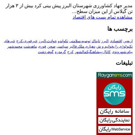
مدیر جهاد کشاورزی شهرستان البرز پیش بینی کرد بیش از ۳ هزار
تن گیلاس از این میزان سطح…
مشاهده تمام پست های اقتصاد
برچسب ها
اربعین
اقتصادی
البرز
تابناك
توصیه-سلامتی
تکواندو
حوادث-البرز
خبرفوری-کرج
خبرهای
تکنولوڑی را بخوانید و ش
دهیاری ملک فالیز
سیاسی
صحن
فوری
ماهدشت
محمدشهر
پیام-شهروندی
کانال-پیشاهنگیکمالشهر
کرج
گرمدره
گوهردشت
تبلیغات