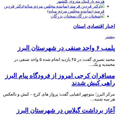
هزینه پارکینگ متروی گلشهر
دكتر فردين
فرمند (نماينده مجلس مردم میانه)
سخنان بزرگان
اخبار اقتصادی استان
بیشتر
پلمب ۶ واحد صنفی در شهرستان البرز
محمد نصیری گفت: در ۴۵ بازدید انجام شده ۵ واحد صنفی در
محمدیه و یک…
مسافران کرجی امروز از فرودگاه پیام البرز
راهی کیش شدند
مرکز البرز؛ منوچهر اتقیایی گفت: پرواز های کرج – کیش و بالعکس
هر سه شنبه…
آغاز برداشت گیلاس در شهرستان البرز