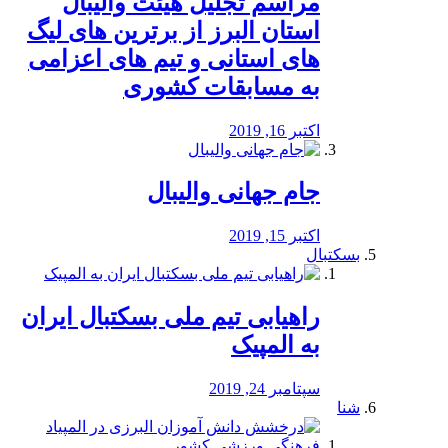
مراسم تجلیل هیئت والیبال
استان البرز از برترین های لیگ
های استانی و تیم های اعزامی
به مسابقات کشوری
اکتبر 16, 2019
جام جهانی والیبال
اکتبر 15, 2019
بسکتبال
راهیابی تیم ملی بسکتبال ایران
به المپیک
سپتامبر 24, 2019
شنا