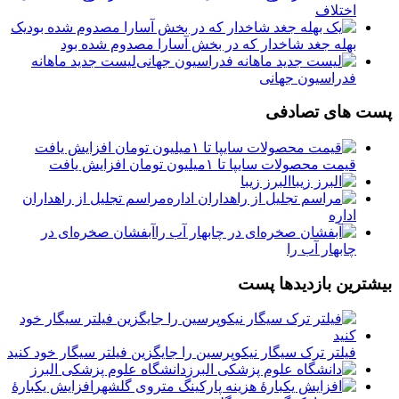
اختلاف
یک
بهله جغد شاخدار که در بخش آسارا مصدوم شده بود
لیست جدید ماهانه
فدراسیون جهانی
پست های تصادفی
قیمت محصولات سایپا تا ۱میلیون تومان افزایش یافت
البرز زیبا
مراسم تجلیل از راهداران
اداره
آبفشان صخره‌ای در
چابهار آب را
بیشترین بازدیدها پست
فیلتر ترک سیگار نیکوپرسین را جایگزین فیلتر سیگار خود کنید
دانشگاه علوم پزشکی البرز
افزایش یکبارۀ