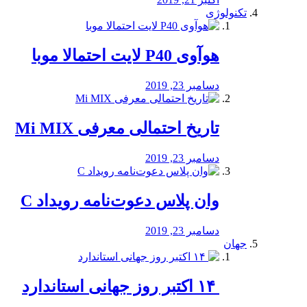
تکنولوژی
هوآوی P40 لایت احتمالا موبا
دسامبر 23, 2019
تاریخ احتمالی معرفی Mi MIX
دسامبر 23, 2019
وان پلاس دعوت‌نامه رویداد C
دسامبر 23, 2019
جهان
‏ ۱۴ اکتبر روز جهانی استاندارد