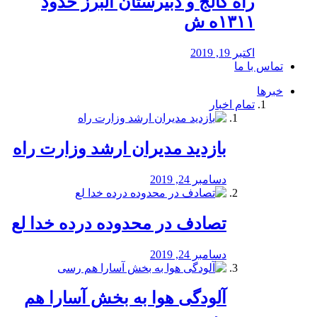
راه كالج و دبيرستان البرز حدود
۱۳۱۱ه ش
اکتبر 19, 2019
تماس با ما
خبرها
تمام اخبار
بازدید مدیران ارشد وزارت راه
دسامبر 24, 2019
تصادف در محدوده درده خدا لع
دسامبر 24, 2019
آلودگی هوا به بخش آسارا هم