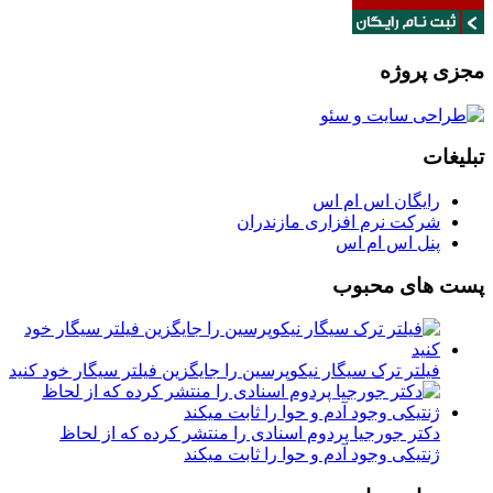
مجزی پروژه
تبلیغات
رایگان اس ام اس
شرکت نرم افزاری مازندران
پنل اس ام اس
پست های محبوب
فیلتر ترک سیگار نیکوپرسین را جایگزین فیلتر سیگار خود کنید
دکتر جورجیا پردوم اسنادی را منتشر کرده که از لحاظ
ژنتیکی وجود آدم و حوا را ثابت میکند