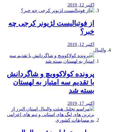
اکتبر 12, 2019
از فوتبالیست لژیونر کرجی چه
خبر؟
اکتبر 12, 2019
والیبال
پرونده کولاکوویچ و شاگردانش
با تقدیم سه امتیاز به لهستان
بسته شد
اکتبر 17, 2019