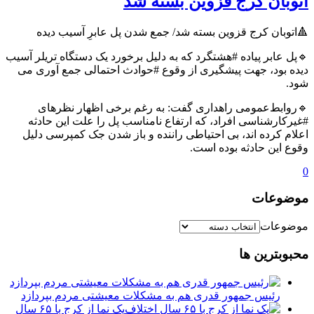
اتوبان کرج قزوین بسته شد
🔺اتوبان کرج قزوین بسته شد/ جمع شدن پل عابرِ آسیب دیده
🔹️پل عابر پیاده #هشتگرد که به دلیل برخورد یک دستگاه تریلر آسیب
دیده بود، جهت پیشگیری از وقوع #حوادث احتمالی جمع آوری می
شود.
🔹روابط‌عمومی راهداری گفت: به رغم برخی اظهار نظرهای
#غیرکارشناسی افراد، که ارتفاع نامناسب پل را علت این حادثه
اعلام کرده اند، بی احتیاطی راننده و باز شدن جک کمپرسی دلیل
وقوع این حادثه بوده است.
0
موضوعات
موضوعات
محبوبترین ها
رئیس جمهور قدری هم به مشکلات معیشتی مردم بپردازد
یک نما از کرج با ۶۵ سال