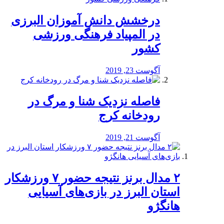
درخشش دانش آموزان البرزی
در المپیاد فرهنگی ورزشی
کشور
آگوست 23, 2019
️فاصله نزدیک شنا و مرگ در
رودخانه کرج
آگوست 21, 2019
۲ مدال برنز نتیجه حضور ۷ ورزشکار
استان البرز در بازی‌های آسیایی
هانگژو