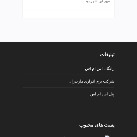
مهر این شهر بود.
ی
ت
ص
ف
ی
ه
آ
ب
تبلیغات
ط
ر
رایگان اس ام اس
ا
ح
شرکت نرم افزاری مازندران
ی
س
پنل اس ام اس
ا
ی
ت
و
س
پست های محبوب
ئ
و