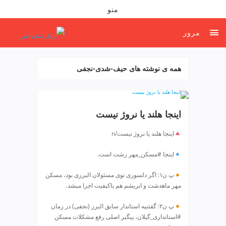
ف
منو
ص
د
مرور
خ
و
ن
همه ی نوشته های حیف-شدی-نجفی
ش
ر
ق
ت
اینجا هلند یا نروژ نیست
ه
ر
اینجا هلند یا نروژ نیست/n
ا
ن
اینجا #مسکن_مهر رشت است.
خ
ش
پ ن۱: اگر دلسوزی توی مسئولان البرزی بود، مسکن
ک
مهر ماهدشت و ابریشم هم باکیفیت اجرا میشد.
ش
و
پ ن۲: گفتنیه استاندار سابق البرز (نجفی) در زمان
#استانداری_گیلان، پیگیر اصلی رفع مشکلات مسکن
ی