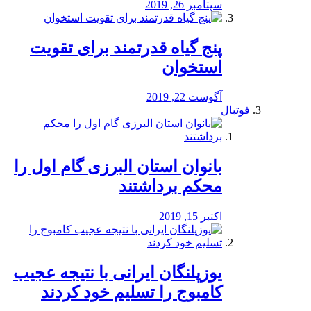
سپتامبر 26, 2019
پنج گیاه قدرتمند برای تقویت
استخوان
آگوست 22, 2019
فوتبال
بانوان استان البرزی گام اول را
محكم برداشتند
اکتبر 15, 2019
یوزپلنگان ایرانی با نتیجه عجیب
کامبوج را تسلیم خود کردند