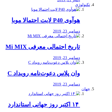
تکنولوژی
هوآوی P40 لایت احتمالا موبا
دسامبر 23, 2019
تاریخ احتمالی معرفی Mi MIX
دسامبر 23, 2019
وان پلاس دعوت‌نامه رویداد C
دسامبر 23, 2019
جهان
‏ ۱۴ اکتبر روز جهانی استاندارد