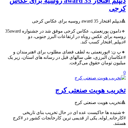
دیپلم افتخار 35 award روسیه برای عکاس
کرجی
🔺دیپلم افتخار 35 award روسیه برای عکاس کرجی
🔹دامون پورنعمتی، عکاس کرجی موفق شد در جشنواره 35award
روسیه برای عکس روباه در‌ ارتفاعات البرز جنوبی، دو
#دیپلم_افتخار کسب کند.
🔸پ ن: #پورنعمتی به لطف فضای مطلوب برای #هنرمندان و
#عکاسان البرزی، طی سالهای قبل در رسانه های استان، زیر یک
میلیون تومان حقوق می‌گرفت.
0
تخریب هویت صنعتی کرج
🔺تخریب هویت صنعتی کرج
🔹شنیده ها حاکیست عده ای در حال تخریب بنای تاریخی
#کارخانه_لوله, یکی از قدیمی ترین کارخانجات کشور در #کرج
هستند.