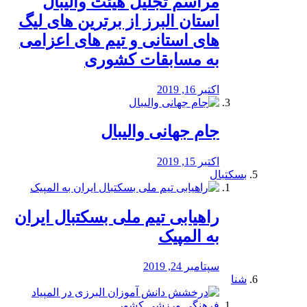
مراسم تجلیل هیئت والیبال
استان البرز از برترین های لیگ
های استانی و تیم های اعزامی
به مسابقات کشوری
اکتبر 16, 2019
جام جهانی والیبال
اکتبر 15, 2019
بسکتبال
راهیابی تیم ملی بسکتبال ایران
به المپیک
سپتامبر 24, 2019
شنا