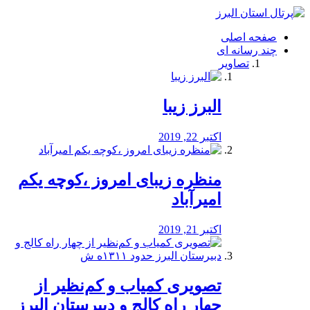
فصد
خون
صفحه اصلی
شرق
چند رسانه ای
تهران
تصاویر
خشکشویی
تصفیه
آب
البرز زیبا
طراحی
سایت
و
اکتبر 22, 2019
سئو
vip
منظره‌‌ زیبای امروز ،کوچه یکم
امیرآباد
اکتبر 21, 2019
️تصویری کمیاب و کم‌نظیر از
چهار راه كالج و دبيرستان البرز