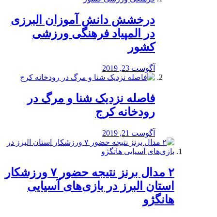
درخشش دانش آموزان البرزی
در المپیاد فرهنگی ورزشی
کشور
آگوست 23, 2019
️فاصله نزدیک شنا و مرگ در
رودخانه کرج
آگوست 21, 2019
۲ مدال برنز نتیجه حضور ۷ ورزشکار
استان البرز در بازی‌های آسیایی
هانگژو