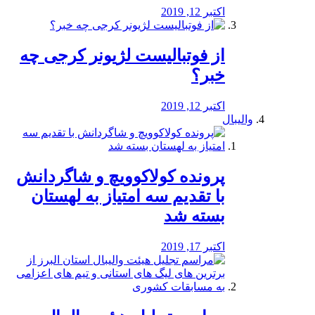
اکتبر 12, 2019
از فوتبالیست لژیونر کرجی چه
خبر؟
اکتبر 12, 2019
والیبال
پرونده کولاکوویچ و شاگردانش
با تقدیم سه امتیاز به لهستان
بسته شد
اکتبر 17, 2019