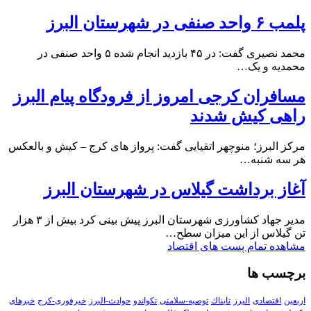
پلمب ۶ واحد صنفی در شهرستان البرز
محمد نصیری گفت: در ۴۵ بازدید انجام شده ۵ واحد صنفی در
محمدیه و یک…
مسافران کرجی امروز از فرودگاه پیام البرز
راهی کیش شدند
مرکز البرز؛ منوچهر اتقیایی گفت: پرواز های کرج – کیش و بالعکس
هر سه شنبه…
آغاز برداشت گیلاس در شهرستان البرز
مدیر جهاد کشاورزی شهرستان البرز پیش بینی کرد بیش از ۳ هزار
تن گیلاس از این میزان سطح…
مشاهده تمام پست های اقتصاد
برچسب ها
اربعین
اقتصادی
البرز
تابناك
توصیه-سلامتی
تکواندو
حوادث-البرز
خبرفوری-کرج
خبرهای