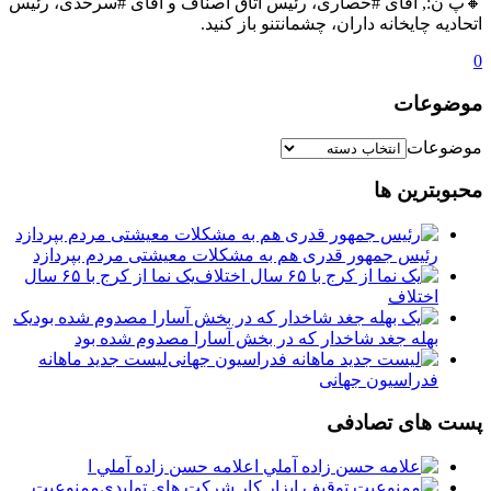
🔸پ ن:, آقای #حصاری، رئیس اتاق اصناف و آقای #سرحدی، رئیس
اتحادیه چایخانه داران، چشمانتنو باز کنید.
0
موضوعات
موضوعات
محبوبترین ها
رئیس جمهور قدری هم به مشکلات معیشتی مردم بپردازد
یک نما از کرج با ۶۵ سال
اختلاف
یک
بهله جغد شاخدار که در بخش آسارا مصدوم شده بود
لیست جدید ماهانه
فدراسیون جهانی
پست های تصادفی
علامه حسن زاده آملي ا
️ممنوعیت