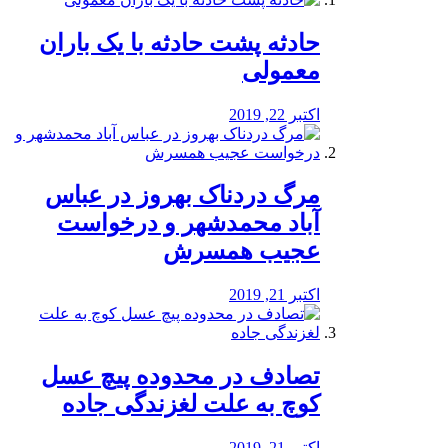
️حادثه پشت حادثه با یک باران
معمولی
اکتبر 22, 2019
مرگ دردناک بهروز در عباس
آباد محمدشهر و درخواست
عجیب همسرش
اکتبر 21, 2019
تصادف در محدوده پیچ عسل
کوچ به علت لغزندگی جاده
اکتبر 21, 2019