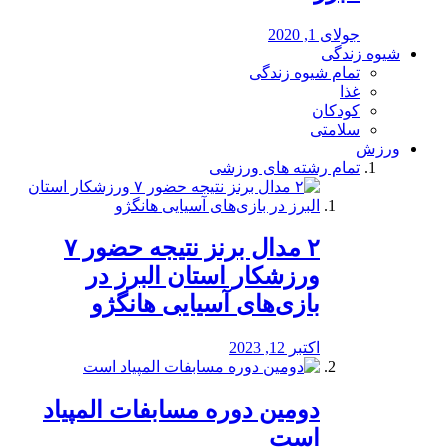
جولای 1, 2020
شیوه زندگی
تمام شیوه زندگی
غذا
کودکان
سلامتی
ورزش
تمام رشته های ورزشی
۲ مدال برنز نتیجه حضور ۷
ورزشکار استان البرز در
بازی‌های آسیایی هانگژو
اکتبر 12, 2023
دومین دوره مسابفات المپیاد
است