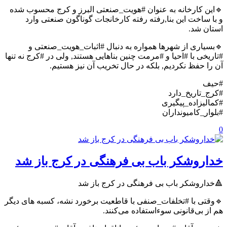
🔹این کارخانه به عنوان #هویت_صنعتی البرز و کرج محسوب شده
و با ساخت این بنا,رفته رفته کارخانجات گوناگون صنعتی وارد
استان شد.
🔹بسیاری از شهرها همواره به دنبال #اثبات_هویت_صنعتی و
#تاریخی با #احیا و #مرمت چنین بناهایی هستند, ولی در #کرج نه تنها
آن را حفظ نکردیم, بلکه در حال تخریب آن نیز هستیم.
#حیف
#کرج_تاریخ_دارد
#کمالیزاده_پیگیری
#بلوار_کامیونداران
0
خداروشکر باب بی فرهنگی در کرج باز شد
🔺خداروشکر باب بی فرهنگی در کرج باز شد
🔹وقتی با #تخلفات_صنفی با قاطعیت برخورد نشه، کسبه های دیگر
هم از بی‌قانونی سوءاستفاده می‌کنند.