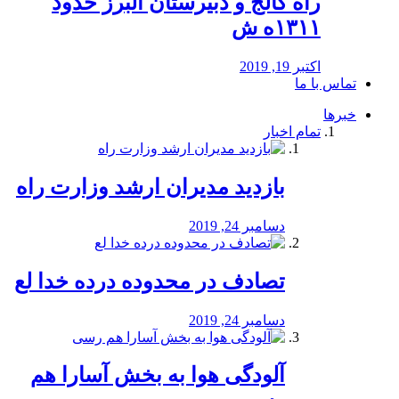
راه كالج و دبيرستان البرز حدود
۱۳۱۱ه ش
اکتبر 19, 2019
تماس با ما
خبرها
تمام اخبار
بازدید مدیران ارشد وزارت راه
دسامبر 24, 2019
تصادف در محدوده درده خدا لع
دسامبر 24, 2019
آلودگی هوا به بخش آسارا هم