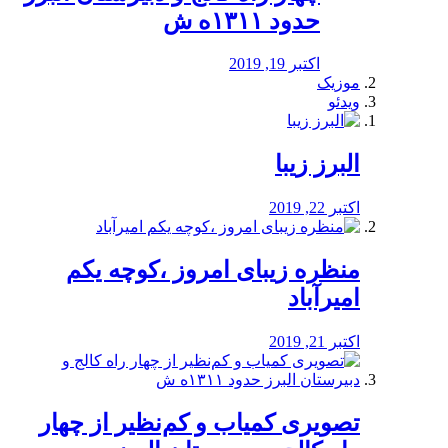
حدود ۱۳۱۱ه ش
اکتبر 19, 2019
موزیک
ویدئو
البرز زیبا
اکتبر 22, 2019
منظره‌‌ زیبای امروز ،کوچه یکم
امیرآباد
اکتبر 21, 2019
️تصویری کمیاب و کم‌نظیر از چهار