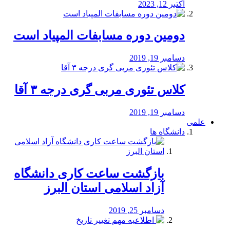
اکتبر 12, 2023
دومین دوره مسابفات المپیاد است
دسامبر 19, 2019
کلاس تئوری مربی گری درجه ۳ آقا
دسامبر 19, 2019
علمی
دانشگاه ها
بازگشت ساعت کاری دانشگاه
آزاد اسلامی استان البرز
دسامبر 25, 2019