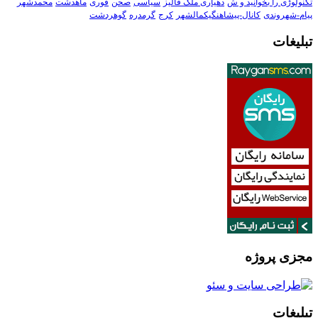
تکنولوڑی را بخوانید و ش
دهیاری ملک فالیز
سیاسی
صحن
فوری
ماهدشت
محمدشهر
پیام-شهروندی
کانال-پیشاهنگیکمالشهر
کرج
گرمدره
گوهردشت
تبلیغات
مجزی پروژه
تبلیغات