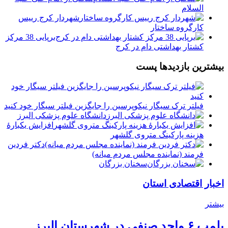
السلام
شهردار کرج رییس
کارگروه ساختار
برپایی 38 مرکز
کشتار بهداشتی دام در کرج
بیشترین بازدیدها پست
فیلتر ترک سیگار نیکوپرسین را جایگزین فیلتر سیگار خود کنید
دانشگاه علوم پزشکی البرز
افزایش یکبارۀ
هزینه پارکینگ متروی گلشهر
دكتر فردين
فرمند (نماينده مجلس مردم میانه)
سخنان بزرگان
اخبار اقتصادی استان
بیشتر
پلمب ۶ واحد صنفی در شهرستان البرز