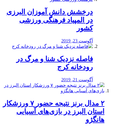
درخشش دانش آموزان البرزی
در المپیاد فرهنگی ورزشی
کشور
آگوست 23, 2019
️فاصله نزدیک شنا و مرگ در
رودخانه کرج
آگوست 21, 2019
۲ مدال برنز نتیجه حضور ۷ ورزشکار
استان البرز در بازی‌های آسیایی
هانگژو