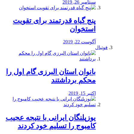
سپتامبر 26, 2019
پنج گیاه قدرتمند برای تقویت
استخوان
آگوست 22, 2019
فوتبال
بانوان استان البرزی گام اول را
محكم برداشتند
اکتبر 15, 2019
یوزپلنگان ایرانی با نتیجه عجیب
کامبوج را تسلیم خود کردند