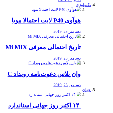
تکنولوژی
هوآوی P40 لایت احتمالا موبا
دسامبر 23, 2019
تاریخ احتمالی معرفی Mi MIX
دسامبر 23, 2019
وان پلاس دعوت‌نامه رویداد C
دسامبر 23, 2019
جهان
‏ ۱۴ اکتبر روز جهانی استاندارد