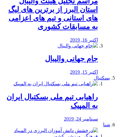
مراسم تجلیل هیئت والیبال
استان البرز از برترین های لیگ
های استانی و تیم های اعزامی
به مسابقات کشوری
اکتبر 16, 2019
جام جهانی والیبال
اکتبر 15, 2019
بسکتبال
راهیابی تیم ملی بسکتبال ایران
به المپیک
سپتامبر 24, 2019
شنا