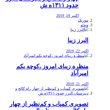
حدود ۱۳۱۱ه ش
اکتبر 19, 2019
موزیک
ویدئو
البرز زیبا
اکتبر 22, 2019
منظره‌‌ زیبای امروز ،کوچه یکم
امیرآباد
اکتبر 21, 2019
️تصویری کمیاب و کم‌نظیر از چهار