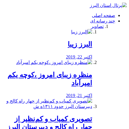
فصد
خون
صفحه اصلی
شرق
چند رسانه ای
تهران
تصاویر
خشکشویی
تصفیه
آب
البرز زیبا
طراحی
سایت
و
اکتبر 22, 2019
سئو
vip
منظره‌‌ زیبای امروز ،کوچه یکم
امیرآباد
اکتبر 21, 2019
️تصویری کمیاب و کم‌نظیر از
چهار راه كالج و دبيرستان البرز