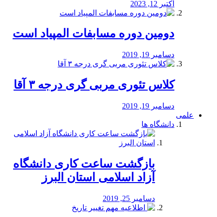
اکتبر 12, 2023
دومین دوره مسابفات المپیاد است
دسامبر 19, 2019
کلاس تئوری مربی گری درجه ۳ آقا
دسامبر 19, 2019
علمی
دانشگاه ها
بازگشت ساعت کاری دانشگاه
آزاد اسلامی استان البرز
دسامبر 25, 2019