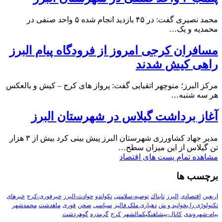
محمد نصیری گفت: در ۴۵ بازدید انجام شده ۵ واحد صنفی در
محمدیه و یک…
مسافران کرجی امروز از فرودگاه پیام البرز
راهی کیش شدند
مرکز البرز؛ منوچهر اتقیایی گفت: پرواز های کرج – کیش و بالعکس
هر سه شنبه…
آغاز برداشت گیلاس در شهرستان البرز
مدیر جهاد کشاورزی شهرستان البرز پیش بینی کرد بیش از ۳ هزار
تن گیلاس از این میزان سطح…
مشاهده تمام پست های اقتصاد
برچسب ها
اربعین
اقتصادی
البرز
تابناك
توصیه-سلامتی
تکواندو
حوادث-البرز
خبرفوری-کرج
خبرهای
تکنولوڑی را بخوانید و ش
دهیاری ملک فالیز
سیاسی
صحن
فوری
ماهدشت
محمدشهر
پیام-شهروندی
کانال-پیشاهنگیکمالشهر
کرج
گرمدره
گوهردشت