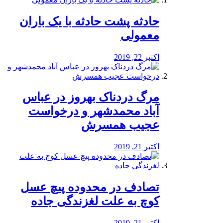
️حادثه پشت حادثه با یک باران
معمولی
اکتبر 22, 2019
مرگ دردناک بهروز در عباس
آباد محمدشهر و درخواست
عجیب همسرش
اکتبر 21, 2019
تصادف در محدوده پیچ عسل
کوچ به علت لغزندگی جاده
اکتبر 21, 2019