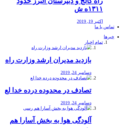
راه كالج و دبيرستان البرز حدود
۱۳۱۱ه ش
اکتبر 19, 2019
تماس با ما
خبرها
تمام اخبار
بازدید مدیران ارشد وزارت راه
دسامبر 24, 2019
تصادف در محدوده درده خدا لع
دسامبر 24, 2019
آلودگی هوا به بخش آسارا هم