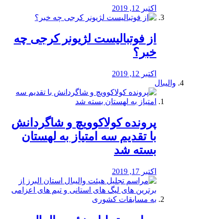
اکتبر 12, 2019
از فوتبالیست لژیونر کرجی چه
خبر؟
اکتبر 12, 2019
والیبال
پرونده کولاکوویچ و شاگردانش
با تقدیم سه امتیاز به لهستان
بسته شد
اکتبر 17, 2019