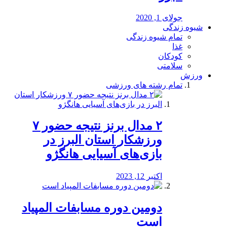
جولای 1, 2020
شیوه زندگی
تمام شیوه زندگی
غذا
کودکان
سلامتی
ورزش
تمام رشته های ورزشی
۲ مدال برنز نتیجه حضور ۷
ورزشکار استان البرز در
بازی‌های آسیایی هانگژو
اکتبر 12, 2023
دومین دوره مسابفات المپیاد
است