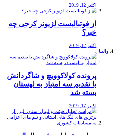
اکتبر 12, 2019
از فوتبالیست لژیونر کرجی چه
خبر؟
اکتبر 12, 2019
والیبال
پرونده کولاکوویچ و شاگردانش
با تقدیم سه امتیاز به لهستان
بسته شد
اکتبر 17, 2019