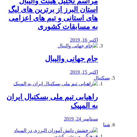
مراسم تجلیل هیئت والیبال
استان البرز از برترین های لیگ
های استانی و تیم های اعزامی
به مسابقات کشوری
اکتبر 16, 2019
جام جهانی والیبال
اکتبر 15, 2019
بسکتبال
راهیابی تیم ملی بسکتبال ایران
به المپیک
سپتامبر 24, 2019
شنا