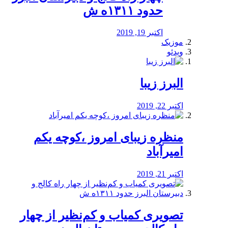
حدود ۱۳۱۱ه ش
اکتبر 19, 2019
موزیک
ویدئو
البرز زیبا
اکتبر 22, 2019
منظره‌‌ زیبای امروز ،کوچه یکم
امیرآباد
اکتبر 21, 2019
️تصویری کمیاب و کم‌نظیر از چهار