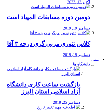
اکتبر 12, 2023
دومین دوره مسابفات المپیاد است
دسامبر 19, 2019
کلاس تئوری مربی گری درجه ۳ آقا
دسامبر 19, 2019
علمی
دانشگاه ها
بازگشت ساعت کاری دانشگاه
آزاد اسلامی استان البرز
دسامبر 25, 2019