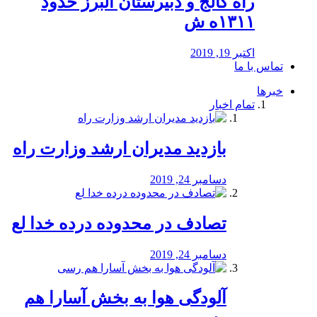
راه كالج و دبيرستان البرز حدود
۱۳۱۱ه ش
اکتبر 19, 2019
تماس با ما
خبرها
تمام اخبار
بازدید مدیران ارشد وزارت راه
دسامبر 24, 2019
تصادف در محدوده درده خدا لع
دسامبر 24, 2019
آلودگی هوا به بخش آسارا هم