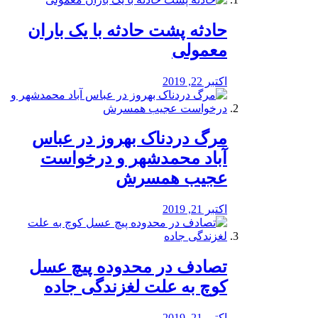
️حادثه پشت حادثه با یک باران
معمولی
اکتبر 22, 2019
مرگ دردناک بهروز در عباس
آباد محمدشهر و درخواست
عجیب همسرش
اکتبر 21, 2019
تصادف در محدوده پیچ عسل
کوچ به علت لغزندگی جاده
اکتبر 21, 2019