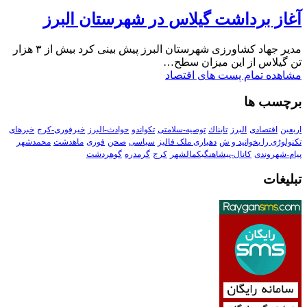
آغاز برداشت گیلاس در شهرستان البرز
مدیر جهاد کشاورزی شهرستان البرز پیش بینی کرد بیش از ۳ هزار
تن گیلاس از این میزان سطح…
مشاهده تمام پست های اقتصاد
برچسب ها
اربعین
اقتصادی
البرز
تابناك
توصیه-سلامتی
تکواندو
حوادث-البرز
خبرفوری-کرج
خبرهای
تکنولوڑی را بخوانید و ش
دهیاری ملک فالیز
سیاسی
صحن
فوری
ماهدشت
محمدشهر
پیام-شهروندی
کانال-پیشاهنگیکمالشهر
کرج
گرمدره
گوهردشت
تبلیغات