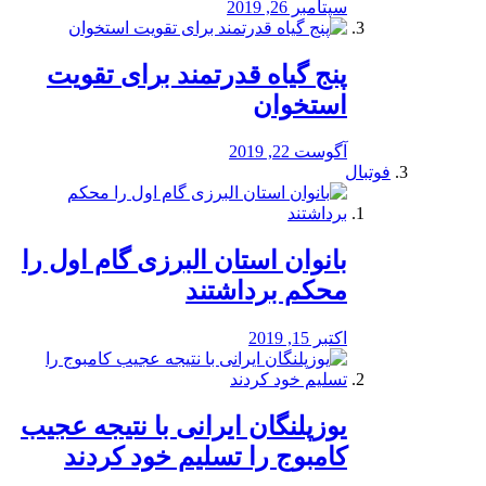
سپتامبر 26, 2019
پنج گیاه قدرتمند برای تقویت
استخوان
آگوست 22, 2019
فوتبال
بانوان استان البرزی گام اول را
محكم برداشتند
اکتبر 15, 2019
یوزپلنگان ایرانی با نتیجه عجیب
کامبوج را تسلیم خود کردند