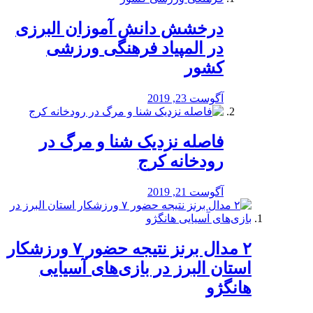
درخشش دانش آموزان البرزی
در المپیاد فرهنگی ورزشی
کشور
آگوست 23, 2019
️فاصله نزدیک شنا و مرگ در
رودخانه کرج
آگوست 21, 2019
۲ مدال برنز نتیجه حضور ۷ ورزشکار
استان البرز در بازی‌های آسیایی
هانگژو