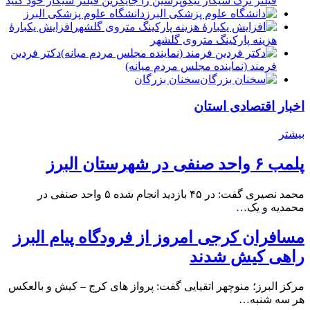
فیلتر ترک سیگار نیکوپرسین را جایگزین فیلتر سیگار خود کنید
دانشگاه علوم پزشکی البرز
افزایش یکبارۀ
هزینه پارکینگ متروی گلشهر
دكتر فردين
فرمند (نماينده مجلس مردم میانه)
سخنان بزرگان
اخبار اقتصادی استان
بیشتر
پلمب ۶ واحد صنفی در شهرستان البرز
محمد نصیری گفت: در ۴۵ بازدید انجام شده ۵ واحد صنفی در
محمدیه و یک…
مسافران کرجی امروز از فرودگاه پیام البرز
راهی کیش شدند
مرکز البرز؛ منوچهر اتقیایی گفت: پرواز های کرج – کیش و بالعکس
هر سه شنبه…