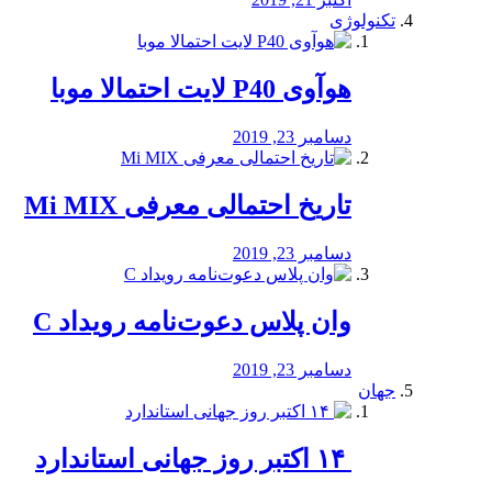
تکنولوژی
هوآوی P40 لایت احتمالا موبا
دسامبر 23, 2019
تاریخ احتمالی معرفی Mi MIX
دسامبر 23, 2019
وان پلاس دعوت‌نامه رویداد C
دسامبر 23, 2019
جهان
‏ ۱۴ اکتبر روز جهانی استاندارد