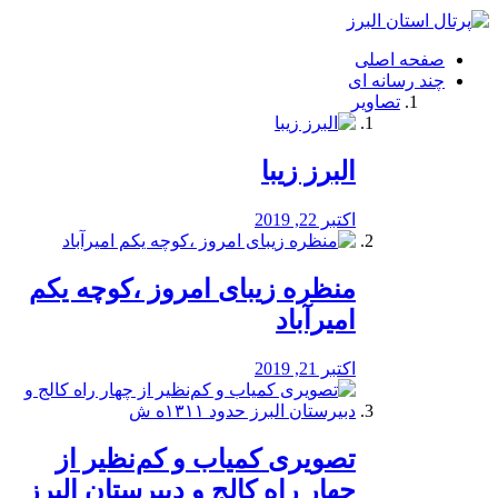
فصد
خون
صفحه اصلی
شرق
چند رسانه ای
تهران
تصاویر
خشکشویی
تصفیه
آب
البرز زیبا
طراحی
سایت
و
اکتبر 22, 2019
سئو
vip
منظره‌‌ زیبای امروز ،کوچه یکم
امیرآباد
اکتبر 21, 2019
️تصویری کمیاب و کم‌نظیر از
چهار راه كالج و دبيرستان البرز