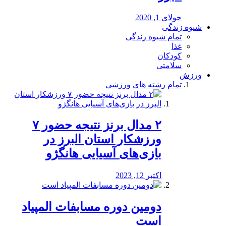
جولای 1, 2020
شیوه زندگی
تمام شیوه زندگی
غذا
کودکان
سلامتی
ورزش
تمام رشته های ورزشی
۲ مدال برنز نتیجه حضور ۷
ورزشکار استان البرز در
بازی‌های آسیایی هانگژو
اکتبر 12, 2023
دومین دوره مسابفات المپیاد
است