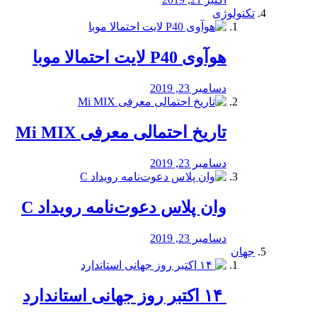
تکنولوژی
هوآوی P40 لایت احتمالا موبا
دسامبر 23, 2019
تاریخ احتمالی معرفی Mi MIX
دسامبر 23, 2019
وان پلاس دعوت‌نامه رویداد C
دسامبر 23, 2019
جهان
‏ ۱۴ اکتبر روز جهانی استاندارد