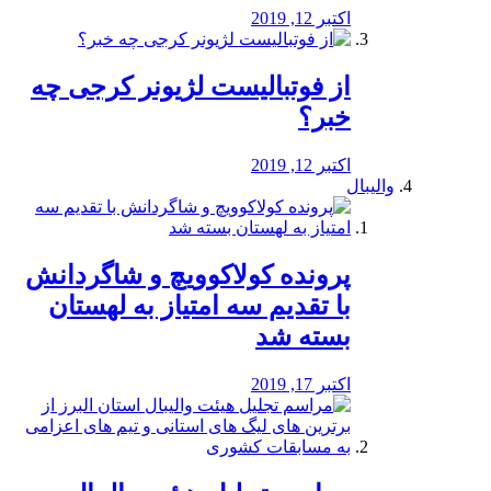
اکتبر 12, 2019
از فوتبالیست لژیونر کرجی چه
خبر؟
اکتبر 12, 2019
والیبال
پرونده کولاکوویچ و شاگردانش
با تقدیم سه امتیاز به لهستان
بسته شد
اکتبر 17, 2019