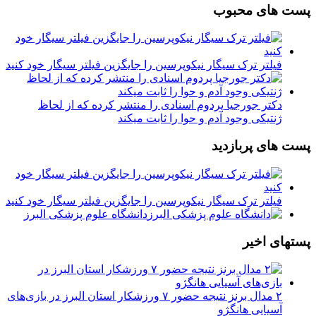
پست های محبوب
فیلتر ترک سیگار نیکوپرسین را جایگزین فیلتر سیگار خود کنید
دکتر جورجیا پردوم اسنادی را منتشر کرده که از لحاظ
ژنتیکی وجود آدم و حوا را ثابت میکند
پست های پربازدید
فیلتر ترک سیگار نیکوپرسین را جایگزین فیلتر سیگار خود کنید
دانشگاه علوم پزشکی البرز
پستهای اخیر
۲ مدال برنز نتیجه حضور ۷ ورزشکار استان البرز در بازی‌های
آسیایی هانگژو