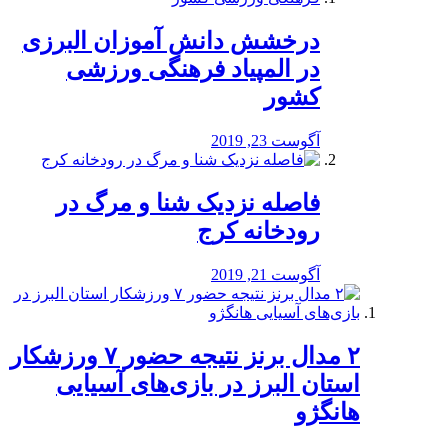
درخشش دانش آموزان البرزی
در المپیاد فرهنگی ورزشی
کشور
آگوست 23, 2019
️فاصله نزدیک شنا و مرگ در
رودخانه کرج
آگوست 21, 2019
۲ مدال برنز نتیجه حضور ۷ ورزشکار
استان البرز در بازی‌های آسیایی
هانگژو