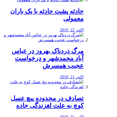
️حادثه پشت حادثه با یک باران
معمولی
اکتبر 22, 2019
مرگ دردناک بهروز در عباس
آباد محمدشهر و درخواست
عجیب همسرش
اکتبر 21, 2019
تصادف در محدوده پیچ عسل
کوچ به علت لغزندگی جاده
اکتبر 21, 2019