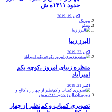
حدود ۱۳۱۱ه ش
اکتبر 19, 2019
موزیک
ویدئو
البرز زیبا
اکتبر 22, 2019
منظره‌‌ زیبای امروز ،کوچه یکم
امیرآباد
اکتبر 21, 2019
️تصویری کمیاب و کم‌نظیر از چهار