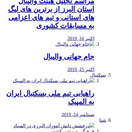
مراسم تجلیل هیئت والیبال
استان البرز از برترین های لیگ
های استانی و تیم های اعزامی
به مسابقات کشوری
اکتبر 16, 2019
جام جهانی والیبال
اکتبر 15, 2019
بسکتبال
راهیابی تیم ملی بسکتبال ایران
به المپیک
سپتامبر 24, 2019
شنا