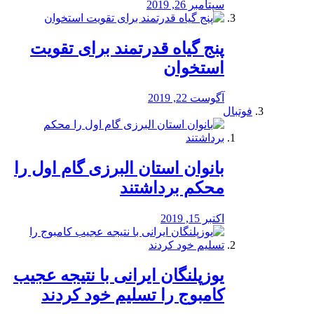
سپتامبر 26, 2019
پنج گیاه قدرتمند برای تقویت
استخوان
آگوست 22, 2019
فوتبال
بانوان استان البرزی گام اول را
محكم برداشتند
اکتبر 15, 2019
یوزپلنگان ایرانی با نتیجه عجیب
کامبوج را تسلیم خود کردند