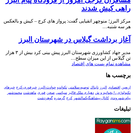
راهی کیش شدند
مرکز البرز؛ منوچهر اتقیایی گفت: پرواز های کرج – کیش و بالعکس
هر سه شنبه…
آغاز برداشت گیلاس در شهرستان البرز
مدیر جهاد کشاورزی شهرستان البرز پیش بینی کرد بیش از ۳ هزار
تن گیلاس از این میزان سطح…
مشاهده تمام پست های اقتصاد
برچسب ها
اربعین
اقتصادی
البرز
تابناك
توصیه-سلامتی
تکواندو
حوادث-البرز
خبرفوری-کرج
خبرهای
تکنولوڑی را بخوانید و ش
دهیاری ملک فالیز
سیاسی
صحن
فوری
ماهدشت
محمدشهر
پیام-شهروندی
کانال-پیشاهنگیکمالشهر
کرج
گرمدره
گوهردشت
تبلیغات