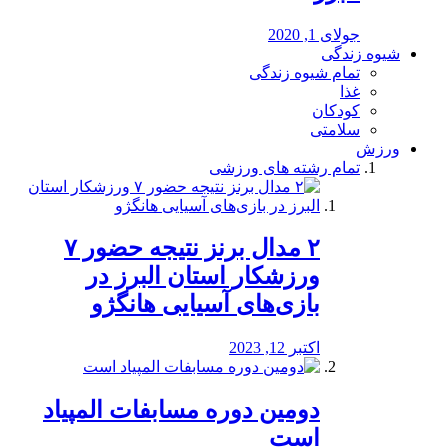
جولای 1, 2020
شیوه زندگی
تمام شیوه زندگی
غذا
کودکان
سلامتی
ورزش
تمام رشته های ورزشی
۲ مدال برنز نتیجه حضور ۷
ورزشکار استان البرز در
بازی‌های آسیایی هانگژو
اکتبر 12, 2023
دومین دوره مسابفات المپیاد
است