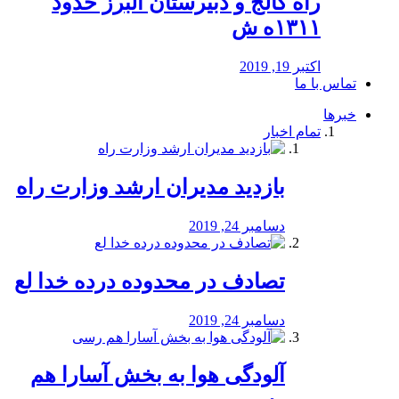
راه كالج و دبيرستان البرز حدود
۱۳۱۱ه ش
اکتبر 19, 2019
تماس با ما
خبرها
تمام اخبار
بازدید مدیران ارشد وزارت راه
دسامبر 24, 2019
تصادف در محدوده درده خدا لع
دسامبر 24, 2019
آلودگی هوا به بخش آسارا هم