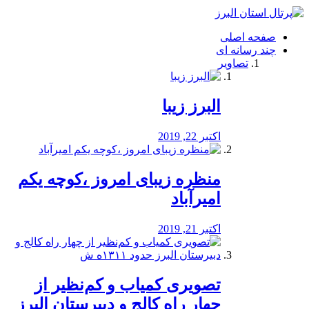
فصد
خون
صفحه اصلی
شرق
چند رسانه ای
تهران
تصاویر
خشکشویی
تصفیه
آب
البرز زیبا
طراحی
سایت
و
اکتبر 22, 2019
سئو
vip
منظره‌‌ زیبای امروز ،کوچه یکم
امیرآباد
اکتبر 21, 2019
️تصویری کمیاب و کم‌نظیر از
چهار راه كالج و دبيرستان البرز