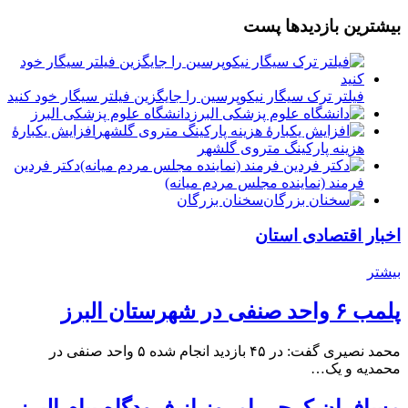
بیشترین بازدیدها پست
فیلتر ترک سیگار نیکوپرسین را جایگزین فیلتر سیگار خود کنید
دانشگاه علوم پزشکی البرز
افزایش یکبارۀ
هزینه پارکینگ متروی گلشهر
دكتر فردين
فرمند (نماينده مجلس مردم میانه)
سخنان بزرگان
اخبار اقتصادی استان
بیشتر
پلمب ۶ واحد صنفی در شهرستان البرز
محمد نصیری گفت: در ۴۵ بازدید انجام شده ۵ واحد صنفی در
محمدیه و یک…
مسافران کرجی امروز از فرودگاه پیام البرز