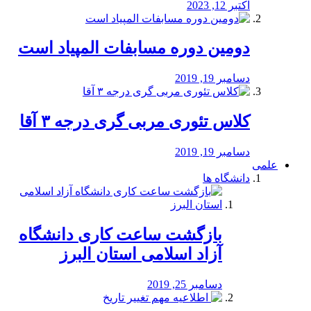
اکتبر 12, 2023
دومین دوره مسابفات المپیاد است
دسامبر 19, 2019
کلاس تئوری مربی گری درجه ۳ آقا
دسامبر 19, 2019
علمی
دانشگاه ها
بازگشت ساعت کاری دانشگاه
آزاد اسلامی استان البرز
دسامبر 25, 2019