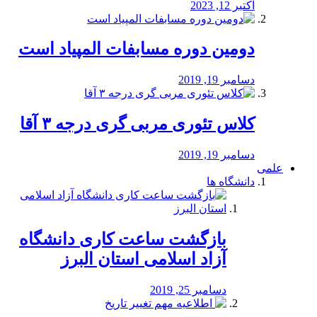
اکتبر 12, 2023
دومین دوره مسابفات المپیاد است
دسامبر 19, 2019
کلاس تئوری مربی گری درجه ۳ آقا
دسامبر 19, 2019
علمی
دانشگاه ها
بازگشت ساعت کاری دانشگاه
آزاد اسلامی استان البرز
دسامبر 25, 2019