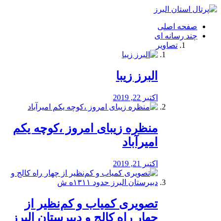
فصد
خون
صفحه اصلی
شرق
چند رسانه ای
تهران
تصاویر
خشکشویی
تصفیه
آب
البرز زیبا
طراحی
سایت
و
اکتبر 22, 2019
سئو
vip
منظره‌‌ زیبای امروز ،کوچه یکم
امیرآباد
اکتبر 21, 2019
️تصویری کمیاب و کم‌نظیر از
چهار راه كالج و دبيرستان البرز