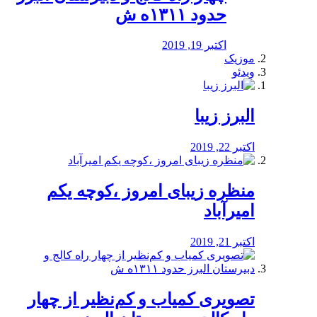
حدود ۱۳۱۱ه ش
اکتبر 19, 2019
موزیک
ویدئو
البرز زیبا
اکتبر 22, 2019
منظره‌‌ زیبای امروز ،کوچه یکم
امیرآباد
اکتبر 21, 2019
️تصویری کمیاب و کم‌نظیر از چهار