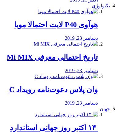
تکنولوژی
هوآوی P40 لایت احتمالا موبا
دسامبر 23, 2019
تاریخ احتمالی معرفی Mi MIX
دسامبر 23, 2019
وان پلاس دعوت‌نامه رویداد C
دسامبر 23, 2019
جهان
‏ ۱۴ اکتبر روز جهانی استاندارد