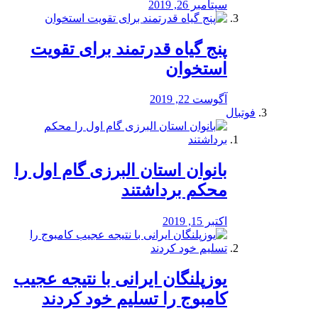
سپتامبر 26, 2019
پنج گیاه قدرتمند برای تقویت
استخوان
آگوست 22, 2019
فوتبال
بانوان استان البرزی گام اول را
محكم برداشتند
اکتبر 15, 2019
یوزپلنگان ایرانی با نتیجه عجیب
کامبوج را تسلیم خود کردند