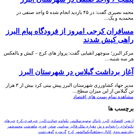
محمد نصیری گفت: در ۴۵ بازدید انجام شده ۵ واحد صنفی در
محمدیه و یک…
مسافران کرجی امروز از فرودگاه پیام البرز
راهی کیش شدند
مرکز البرز؛ منوچهر اتقیایی گفت: پرواز های کرج – کیش و بالعکس
هر سه شنبه…
آغاز برداشت گیلاس در شهرستان البرز
مدیر جهاد کشاورزی شهرستان البرز پیش بینی کرد بیش از ۳ هزار
تن گیلاس از این میزان سطح…
مشاهده تمام پست های اقتصاد
برچسب ها
اربعین
اقتصادی
البرز
تابناك
توصیه-سلامتی
تکواندو
حوادث-البرز
خبرفوری-کرج
خبرهای
تکنولوڑی را بخوانید و ش
دهیاری ملک فالیز
سیاسی
صحن
فوری
ماهدشت
محمدشهر
پیام-شهروندی
کانال-پیشاهنگیکمالشهر
کرج
گرمدره
گوهردشت