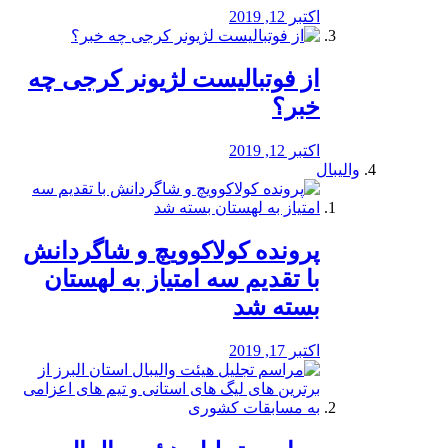
اکتبر 12, 2019
از فوتبالیست لژیونر کرجی چه
خبر؟
اکتبر 12, 2019
والیبال
پرونده کولاکوویچ و شاگردانش
با تقدیم سه امتیاز به لهستان
بسته شد
اکتبر 17, 2019