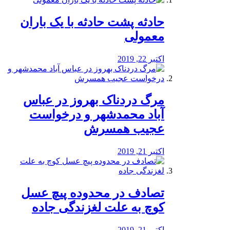
️حادثه پشت حادثه با یک باران
معمولی
اکتبر 22, 2019
مرگ دردناک بهروز در عباس
آباد محمدشهر و درخواست
عجیب همسرش
اکتبر 21, 2019
تصادف در محدوده پیچ عسل
کوچ به علت لغزندگی جاده
اکتبر 21, 2019