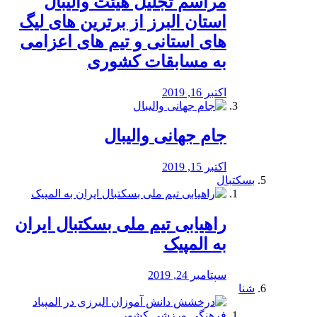
مراسم تجلیل هیئت والیبال
استان البرز از برترین های لیگ
های استانی و تیم های اعزامی
به مسابقات کشوری
اکتبر 16, 2019
جام جهانی والیبال
اکتبر 15, 2019
بسکتبال
راهیابی تیم ملی بسکتبال ایران
به المپیک
سپتامبر 24, 2019
شنا