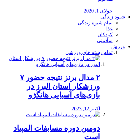
جولای 1, 2020
شیوه زندگی
تمام شیوه زندگی
غذا
کودکان
سلامتی
ورزش
تمام رشته های ورزشی
۲ مدال برنز نتیجه حضور ۷
ورزشکار استان البرز در
بازی‌های آسیایی هانگژو
اکتبر 12, 2023
دومین دوره مسابفات المپیاد
است