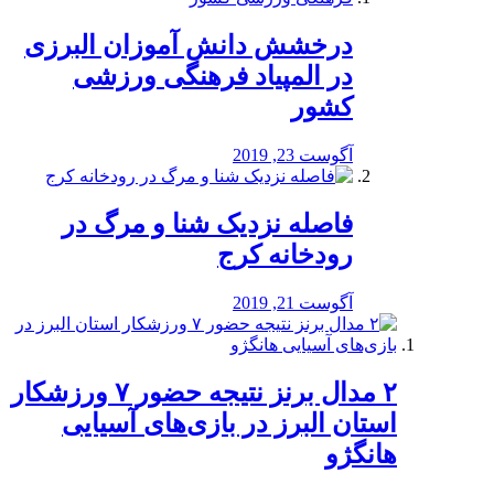
درخشش دانش آموزان البرزی
در المپیاد فرهنگی ورزشی
کشور
آگوست 23, 2019
️فاصله نزدیک شنا و مرگ در
رودخانه کرج
آگوست 21, 2019
۲ مدال برنز نتیجه حضور ۷ ورزشکار
استان البرز در بازی‌های آسیایی
هانگژو