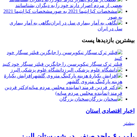
بعضی از مردم اصرار دارند خود را به دیگران بشناسانند
مشخصات کیا اپتیما 2021
به صور
️نگاهی به آمار بیماری
سل در ایران
بیشترین بازدیدها پست
فیلتر ترک سیگار نیکوپرسین را جایگزین فیلتر سیگار خود کنید
دانشگاه علوم پزشکی البرز
افزایش یکبارۀ
هزینه پارکینگ متروی گلشهر
دكتر فردين
فرمند (نماينده مجلس مردم میانه)
سخنان بزرگان
اخبار اقتصادی استان
بیشتر
پلمب ۶ واحد صنفی در شهرستان البرز