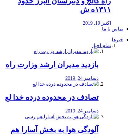
راه كالج و دبيرستان البرز حدود
۱۳۱۱ه ش
اکتبر 19, 2019
تماس با ما
خبرها
تمام اخبار
بازدید مدیران ارشد وزارت راه
دسامبر 24, 2019
تصادف در محدوده درده خدا لع
دسامبر 24, 2019
آلودگی هوا به بخش آسارا هم