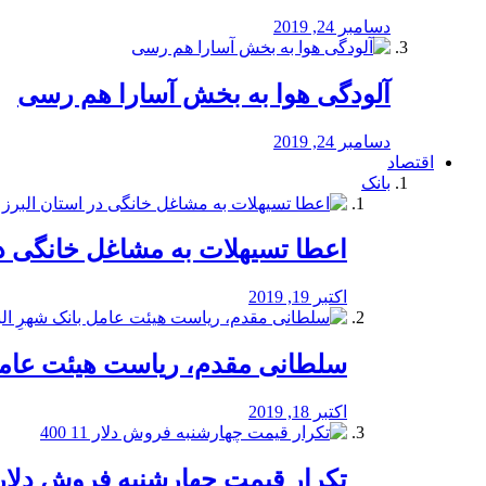
دسامبر 24, 2019
آلودگی هوا به بخش آسارا هم رسی
دسامبر 24, 2019
اقتصاد
بانک
️اعطا تسیهلات به مشاغل خانگی در
اکتبر 19, 2019
سلطانی مقدم، ریاست هیئت عامل 
اکتبر 18, 2019
تکرار قیمت چهارشنبه فروش دلار 11 00