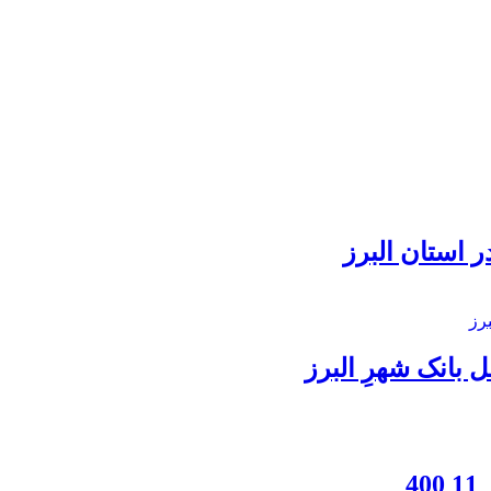
 استان البرز
بانک شهرِ البرز
4