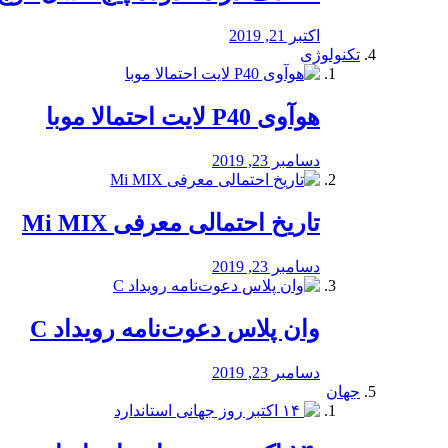
اکتبر 21, 2019
تکنولوژی
هوآوی P40 لایت احتمالا موبا
دسامبر 23, 2019
تاریخ احتمالی معرفی Mi MIX
دسامبر 23, 2019
وان پلاس دعوت‌نامه رویداد C
دسامبر 23, 2019
جهان