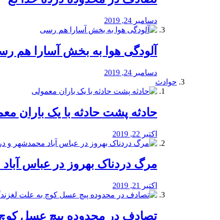
دسامبر 24, 2019
آلودگی هوا به بخش آسارا هم ر
دسامبر 24, 2019
حوادث
️حادثه پشت حادثه با یک باران مع
اکتبر 22, 2019
مرگ دردناک بهروز در عباس آب
اکتبر 21, 2019
تصادف در محدوده پیچ عسل کوچ 