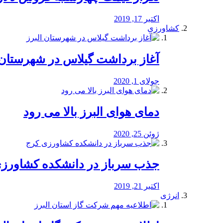
اکتبر 17, 2019
کشاورزی
آغاز برداشت گیلاس در شهرستان 
جولای 1, 2020
دمای هوای البرز بالا می رود
ژوئن 25, 2020
جذب سرباز در دانشکده کشاورز
اکتبر 21, 2019
انرژی