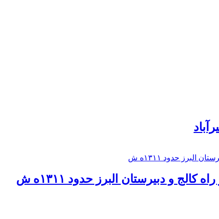
رآباد
كالج و دبيرستان البرز حدود ۱۳۱۱ه ش