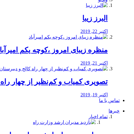
البرز زیبا
اکتبر 22, 2019
منظره‌‌ زیبای امروز ،کوچه یکم امیرآبا
اکتبر 21, 2019
️تصویری کمیاب و کم‌نظیر از چهار راه كالج
اکتبر 19, 2019
تماس با ما
خبرها
تمام اخبار