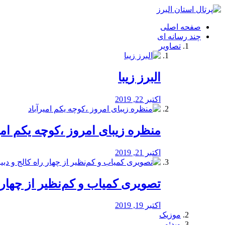
فصد
خون
صفحه اصلی
شرق
چند رسانه ای
تهران
تصاویر
خشکشویی
تصفیه
آب
البرز زیبا
طراحی
سایت
و
اکتبر 22, 2019
سئو
vip
منظره‌‌ زیبای امروز ،کوچه یکم امی
اکتبر 21, 2019
️تصویری کمیاب و کم‌نظیر از چهار راه 
اکتبر 19, 2019
موزیک
ویدئو