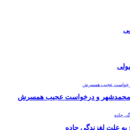
سی
مولی
اد محمدشهر و درخواست عجیب همسرش
به علت لغزندگی جاده