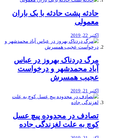
️حادثه پشت حادثه با یک باران
معمولی
اکتبر 22, 2019
مرگ دردناک بهروز در عباس
آباد محمدشهر و درخواست
عجیب همسرش
اکتبر 21, 2019
تصادف در محدوده پیچ عسل
کوچ به علت لغزندگی جاده
اکتبر 21, 2019