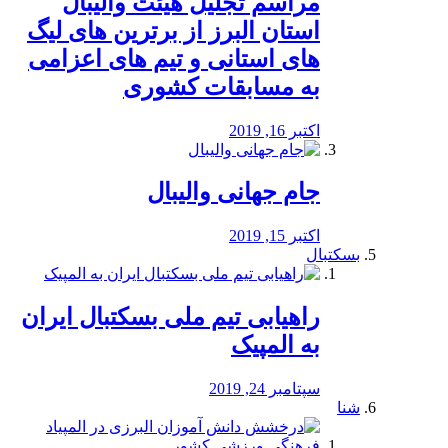
مراسم تجلیل هیئت والیبال
استان البرز از برترین های لیگ
های استانی و تیم های اعزامی
به مسابقات کشوری
اکتبر 16, 2019
جام جهانی والیبال
اکتبر 15, 2019
بسکتبال
راهیابی تیم ملی بسکتبال ایران
به المپیک
سپتامبر 24, 2019
شنا