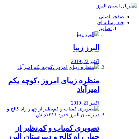
فصد
خون
صفحه اصلی
شرق
چند رسانه ای
تهران
تصاویر
خشکشویی
تصفیه
آب
البرز زیبا
طراحی
سایت
و
اکتبر 22, 2019
سئو
vip
منظره‌‌ زیبای امروز ،کوچه یکم
امیرآباد
اکتبر 21, 2019
️تصویری کمیاب و کم‌نظیر از
چهار راه كالج و دبيرستان البرز