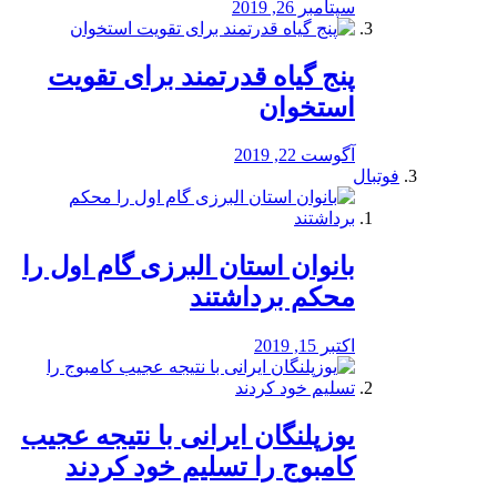
سپتامبر 26, 2019
پنج گیاه قدرتمند برای تقویت
استخوان
آگوست 22, 2019
فوتبال
بانوان استان البرزی گام اول را
محكم برداشتند
اکتبر 15, 2019
یوزپلنگان ایرانی با نتیجه عجیب
کامبوج را تسلیم خود کردند