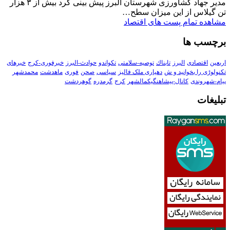
مدیر جهاد کشاورزی شهرستان البرز پیش بینی کرد بیش از ۳ هزار
تن گیلاس از این میزان سطح…
مشاهده تمام پست های اقتصاد
برچسب ها
اربعین
اقتصادی
البرز
تابناك
توصیه-سلامتی
تکواندو
حوادث-البرز
خبرفوری-کرج
خبرهای
تکنولوڑی را بخوانید و ش
دهیاری ملک فالیز
سیاسی
صحن
فوری
ماهدشت
محمدشهر
پیام-شهروندی
کانال-پیشاهنگیکمالشهر
کرج
گرمدره
گوهردشت
تبلیغات