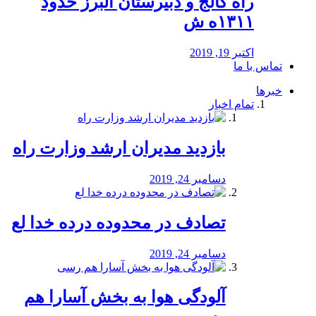
راه كالج و دبيرستان البرز حدود
۱۳۱۱ه ش
اکتبر 19, 2019
تماس با ما
خبرها
تمام اخبار
بازدید مدیران ارشد وزارت راه
دسامبر 24, 2019
تصادف در محدوده درده خدا لع
دسامبر 24, 2019
آلودگی هوا به بخش آسارا هم