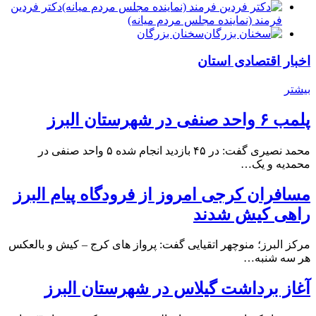
دكتر فردين
فرمند (نماينده مجلس مردم میانه)
سخنان بزرگان
اخبار اقتصادی استان
بیشتر
پلمب ۶ واحد صنفی در شهرستان البرز
محمد نصیری گفت: در ۴۵ بازدید انجام شده ۵ واحد صنفی در
محمدیه و یک…
مسافران کرجی امروز از فرودگاه پیام البرز
راهی کیش شدند
مرکز البرز؛ منوچهر اتقیایی گفت: پرواز های کرج – کیش و بالعکس
هر سه شنبه…
آغاز برداشت گیلاس در شهرستان البرز