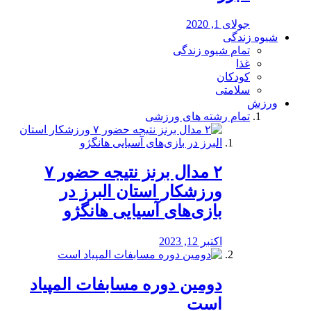
جولای 1, 2020
شیوه زندگی
تمام شیوه زندگی
غذا
کودکان
سلامتی
ورزش
تمام رشته های ورزشی
۲ مدال برنز نتیجه حضور ۷
ورزشکار استان البرز در
بازی‌های آسیایی هانگژو
اکتبر 12, 2023
دومین دوره مسابفات المپیاد
است