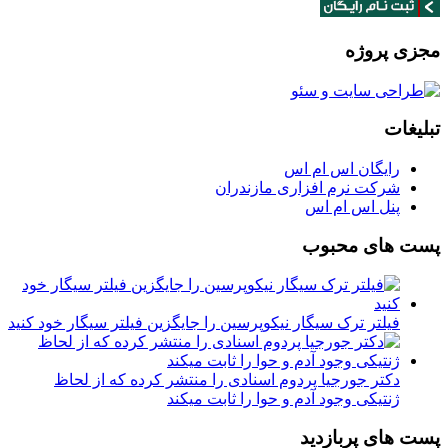
مجزی پروژه
تبلیغات
رایگان اس ام اس
شرکت نرم افزاری مازندران
پنل اس ام اس
پست های محبوب
فیلتر ترک سیگار نیکوپرسین را جایگزین فیلتر سیگار خود کنید
دکتر جورجیا پردوم اسنادی را منتشر کرده که از لحاظ
ژنتیکی وجود آدم و حوا را ثابت میکند
پست های پربازدید