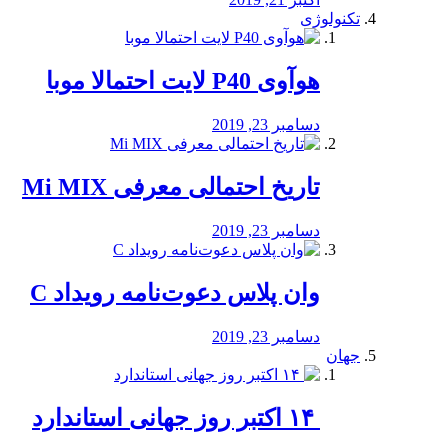
تکنولوژی
هوآوی P40 لایت احتمالا موبا
دسامبر 23, 2019
تاریخ احتمالی معرفی Mi MIX
دسامبر 23, 2019
وان پلاس دعوت‌نامه رویداد C
دسامبر 23, 2019
جهان
‏ ۱۴ اکتبر روز جهانی استاندارد