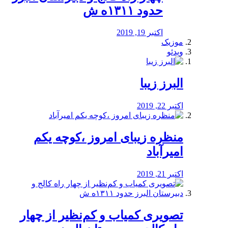
حدود ۱۳۱۱ه ش
اکتبر 19, 2019
موزیک
ویدئو
البرز زیبا
اکتبر 22, 2019
منظره‌‌ زیبای امروز ،کوچه یکم
امیرآباد
اکتبر 21, 2019
️تصویری کمیاب و کم‌نظیر از چهار