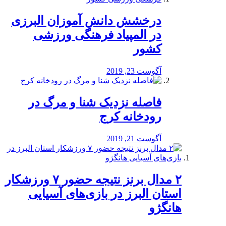
درخشش دانش آموزان البرزی
در المپیاد فرهنگی ورزشی
کشور
آگوست 23, 2019
️فاصله نزدیک شنا و مرگ در
رودخانه کرج
آگوست 21, 2019
۲ مدال برنز نتیجه حضور ۷ ورزشکار
استان البرز در بازی‌های آسیایی
هانگژو