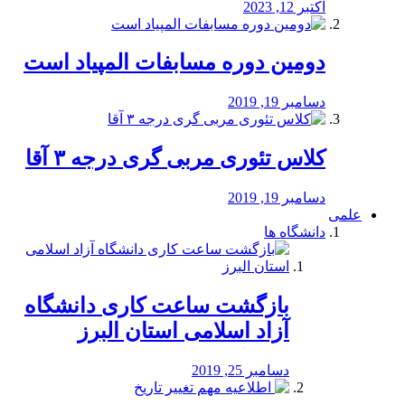
اکتبر 12, 2023
دومین دوره مسابفات المپیاد است
دسامبر 19, 2019
کلاس تئوری مربی گری درجه ۳ آقا
دسامبر 19, 2019
علمی
دانشگاه ها
بازگشت ساعت کاری دانشگاه
آزاد اسلامی استان البرز
دسامبر 25, 2019