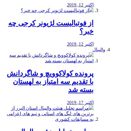
اکتبر 12, 2019
از فوتبالیست لژیونر کرجی چه
خبر؟
اکتبر 12, 2019
والیبال
پرونده کولاکوویچ و شاگردانش
با تقدیم سه امتیاز به لهستان
بسته شد
اکتبر 17, 2019