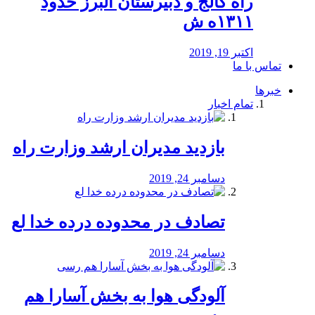
راه كالج و دبيرستان البرز حدود
۱۳۱۱ه ش
اکتبر 19, 2019
تماس با ما
خبرها
تمام اخبار
بازدید مدیران ارشد وزارت راه
دسامبر 24, 2019
تصادف در محدوده درده خدا لع
دسامبر 24, 2019
آلودگی هوا به بخش آسارا هم