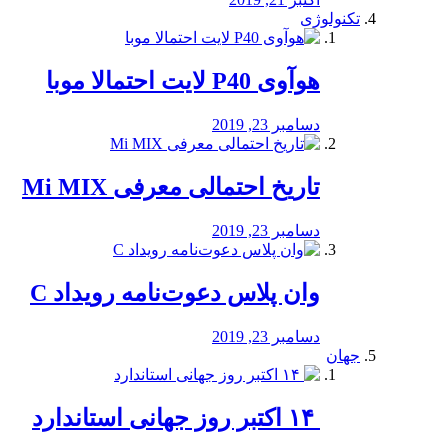
تکنولوژی
هوآوی P40 لایت احتمالا موبا
دسامبر 23, 2019
تاریخ احتمالی معرفی Mi MIX
دسامبر 23, 2019
وان پلاس دعوت‌نامه رویداد C
دسامبر 23, 2019
جهان
‏ ۱۴ اکتبر روز جهانی استاندارد