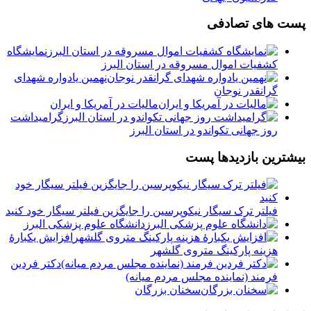
پست های تصادفی
️نمایشگاه
کشفیات اموال مسروقه در استان البرز
نهمین یادواره شهدای
گرانقدر نوجان
مالیات در آمریکا و ایران
گرامیداشت
روز جهانی تکواندو در استان البرز
بیشترین بازدیدها پست
فیلتر ترک سیگار نیکوپرسین را جایگزین فیلتر سیگار خود کنید
دانشگاه علوم پزشکی البرز
افزایش یکبارۀ
هزینه پارکینگ متروی گلشهر
دكتر فردين
فرمند (نماينده مجلس مردم میانه)
سخنان بزرگان