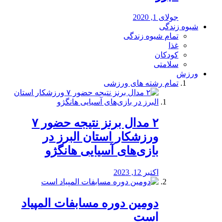
جولای 1, 2020
شیوه زندگی
تمام شیوه زندگی
غذا
کودکان
سلامتی
ورزش
تمام رشته های ورزشی
۲ مدال برنز نتیجه حضور ۷
ورزشکار استان البرز در
بازی‌های آسیایی هانگژو
اکتبر 12, 2023
دومین دوره مسابفات المپیاد
است