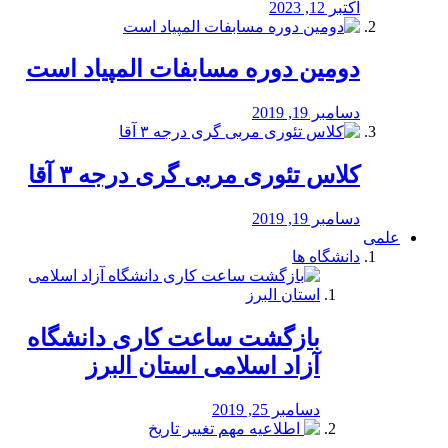
اکتبر 12, 2023
دومین دوره مسابفات المپیاد است
دسامبر 19, 2019
کلاس تئوری مربی گری درجه ۳ آقا
دسامبر 19, 2019
علمی
دانشگاه ها
بازگشت ساعت کاری دانشگاه
آزاد اسلامی استان البرز
دسامبر 25, 2019