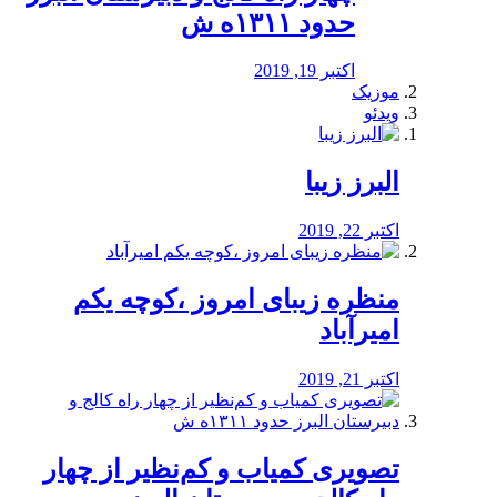
حدود ۱۳۱۱ه ش
اکتبر 19, 2019
موزیک
ویدئو
البرز زیبا
اکتبر 22, 2019
منظره‌‌ زیبای امروز ،کوچه یکم
امیرآباد
اکتبر 21, 2019
️تصویری کمیاب و کم‌نظیر از چهار