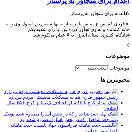
اعدام برای متجاوز به پرستار
🔺اعدام برای متجاوز به پرستار
🔹فردی که پس از تماس با پرستار به بهانه #تزریق_آمپول وی را به
خانه کشانده و به وی تجاوز کرده بود، با رأی شعبه یکم
#دادگاه_کیفری استان البرز ، به #اعدام محکوم شد.
0
موضوعات
موضوعات
محبوبترین ها
رئیس جمهور قدری هم به مشکلات معیشتی مردم بپردازد
یک نما از کرج با ۶۵ سال
اختلاف
یک
بهله جغد شاخدار که در بخش آسارا مصدوم شده بود
لیست جدید ماهانه
فدراسیون جهانی