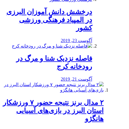
درخشش دانش آموزان البرزی
در المپیاد فرهنگی ورزشی
کشور
آگوست 23, 2019
️فاصله نزدیک شنا و مرگ در
رودخانه کرج
آگوست 21, 2019
۲ مدال برنز نتیجه حضور ۷ ورزشکار
استان البرز در بازی‌های آسیایی
هانگژو