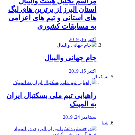
مراسم تجلیل هیئت والیبال
استان البرز از برترین های لیگ
های استانی و تیم های اعزامی
به مسابقات کشوری
اکتبر 16, 2019
جام جهانی والیبال
اکتبر 15, 2019
بسکتبال
راهیابی تیم ملی بسکتبال ایران
به المپیک
سپتامبر 24, 2019
شنا