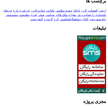
برچسب ها
اربعین
اقتصادی
البرز
تابناك
توصیه-سلامتی
تکواندو
حوادث-البرز
خبرفوری-کرج
خبرهای
تکنولوڑی را بخوانید و ش
دهیاری ملک فالیز
سیاسی
صحن
فوری
ماهدشت
محمدشهر
پیام-شهروندی
کانال-پیشاهنگیکمالشهر
کرج
گرمدره
گوهردشت
تبلیغات
مجزی پروژه