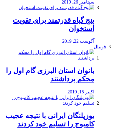
سپتامبر 26, 2019
پنج گیاه قدرتمند برای تقویت
استخوان
آگوست 22, 2019
فوتبال
بانوان استان البرزی گام اول را
محكم برداشتند
اکتبر 15, 2019
یوزپلنگان ایرانی با نتیجه عجیب
کامبوج را تسلیم خود کردند