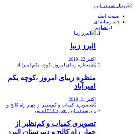
فصد
خون
صفحه اصلی
شرق
چند رسانه ای
تهران
تصاویر
خشکشویی
تصفیه
آب
البرز زیبا
طراحی
سایت
و
اکتبر 22, 2019
سئو
vip
منظره‌‌ زیبای امروز ،کوچه یکم
امیرآباد
اکتبر 21, 2019
️تصویری کمیاب و کم‌نظیر از
چهار راه كالج و دبيرستان البرز