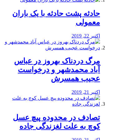
️حادثه پشت حادثه با یک باران
معمولی
اکتبر 22, 2019
مرگ دردناک بهروز در عباس
آباد محمدشهر و درخواست
عجیب همسرش
اکتبر 21, 2019
تصادف در محدوده پیچ عسل
کوچ به علت لغزندگی جاده
اکتبر 21, 2019