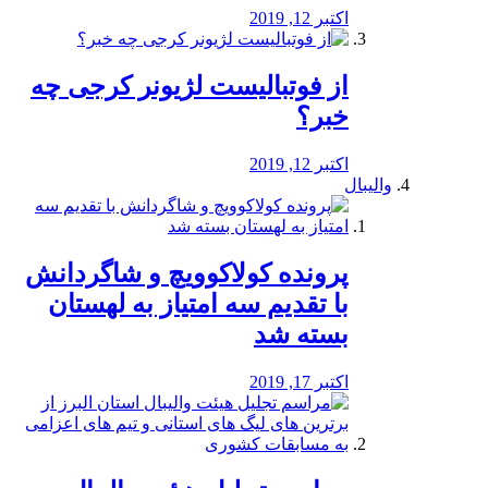
اکتبر 12, 2019
از فوتبالیست لژیونر کرجی چه
خبر؟
اکتبر 12, 2019
والیبال
پرونده کولاکوویچ و شاگردانش
با تقدیم سه امتیاز به لهستان
بسته شد
اکتبر 17, 2019