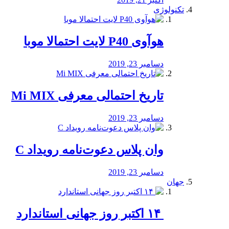
تکنولوژی
هوآوی P40 لایت احتمالا موبا
دسامبر 23, 2019
تاریخ احتمالی معرفی Mi MIX
دسامبر 23, 2019
وان پلاس دعوت‌نامه رویداد C
دسامبر 23, 2019
جهان
‏ ۱۴ اکتبر روز جهانی استاندارد