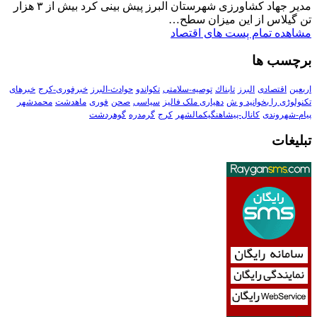
مدیر جهاد کشاورزی شهرستان البرز پیش بینی کرد بیش از ۳ هزار
تن گیلاس از این میزان سطح…
مشاهده تمام پست های اقتصاد
برچسب ها
اربعین
اقتصادی
البرز
تابناك
توصیه-سلامتی
تکواندو
حوادث-البرز
خبرفوری-کرج
خبرهای
تکنولوڑی را بخوانید و ش
دهیاری ملک فالیز
سیاسی
صحن
فوری
ماهدشت
محمدشهر
پیام-شهروندی
کانال-پیشاهنگیکمالشهر
کرج
گرمدره
گوهردشت
تبلیغات