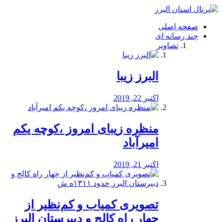
فصد
خون
صفحه اصلی
شرق
چند رسانه ای
تهران
تصاویر
خشکشویی
تصفیه
آب
البرز زیبا
طراحی
سایت
و
اکتبر 22, 2019
سئو
vip
منظره‌‌ زیبای امروز ،کوچه یکم
امیرآباد
اکتبر 21, 2019
️تصویری کمیاب و کم‌نظیر از
چهار راه كالج و دبيرستان البرز