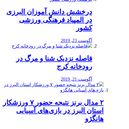
درخشش دانش آموزان البرزی
در المپیاد فرهنگی ورزشی
کشور
آگوست 23, 2019
️فاصله نزدیک شنا و مرگ در
رودخانه کرج
آگوست 21, 2019
۲ مدال برنز نتیجه حضور ۷ ورزشکار
استان البرز در بازی‌های آسیایی
هانگژو