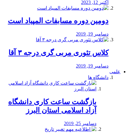
اکتبر 12, 2023
دومین دوره مسابفات المپیاد است
دسامبر 19, 2019
کلاس تئوری مربی گری درجه ۳ آقا
دسامبر 19, 2019
علمی
دانشگاه ها
بازگشت ساعت کاری دانشگاه
آزاد اسلامی استان البرز
دسامبر 25, 2019