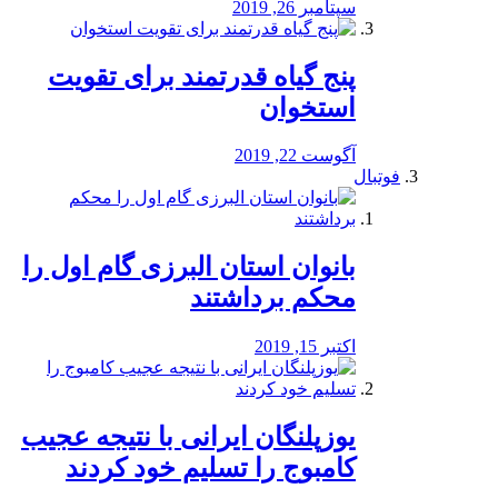
سپتامبر 26, 2019
پنج گیاه قدرتمند برای تقویت
استخوان
آگوست 22, 2019
فوتبال
بانوان استان البرزی گام اول را
محكم برداشتند
اکتبر 15, 2019
یوزپلنگان ایرانی با نتیجه عجیب
کامبوج را تسلیم خود کردند