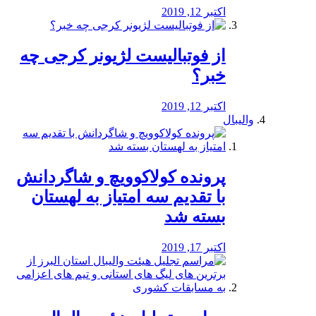
اکتبر 12, 2019
از فوتبالیست لژیونر کرجی چه
خبر؟
اکتبر 12, 2019
والیبال
پرونده کولاکوویچ و شاگردانش
با تقدیم سه امتیاز به لهستان
بسته شد
اکتبر 17, 2019