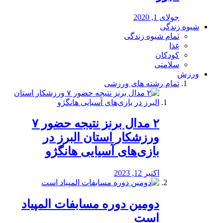
جولای 1, 2020
شیوه زندگی
تمام شیوه زندگی
غذا
کودکان
سلامتی
ورزش
تمام رشته های ورزشی
۲ مدال برنز نتیجه حضور ۷
ورزشکار استان البرز در
بازی‌های آسیایی هانگژو
اکتبر 12, 2023
دومین دوره مسابفات المپیاد
است