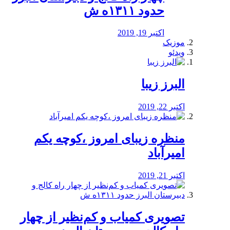
حدود ۱۳۱۱ه ش
اکتبر 19, 2019
موزیک
ویدئو
البرز زیبا
اکتبر 22, 2019
منظره‌‌ زیبای امروز ،کوچه یکم
امیرآباد
اکتبر 21, 2019
️تصویری کمیاب و کم‌نظیر از چهار