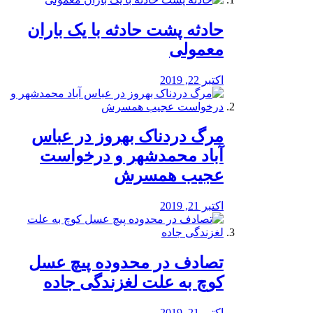
️حادثه پشت حادثه با یک باران
معمولی
اکتبر 22, 2019
مرگ دردناک بهروز در عباس
آباد محمدشهر و درخواست
عجیب همسرش
اکتبر 21, 2019
تصادف در محدوده پیچ عسل
کوچ به علت لغزندگی جاده
اکتبر 21, 2019