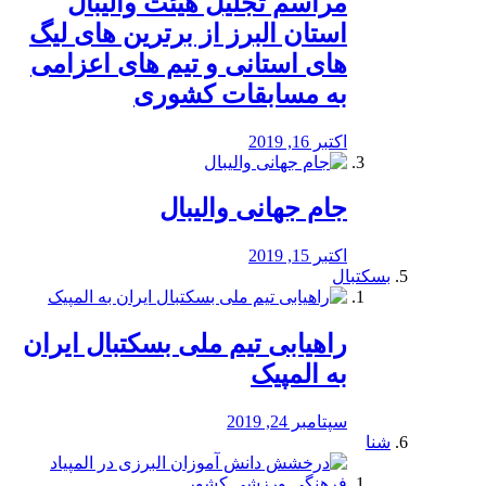
مراسم تجلیل هیئت والیبال
استان البرز از برترین های لیگ
های استانی و تیم های اعزامی
به مسابقات کشوری
اکتبر 16, 2019
جام جهانی والیبال
اکتبر 15, 2019
بسکتبال
راهیابی تیم ملی بسکتبال ایران
به المپیک
سپتامبر 24, 2019
شنا