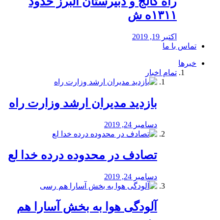
راه كالج و دبيرستان البرز حدود
۱۳۱۱ه ش
اکتبر 19, 2019
تماس با ما
خبرها
تمام اخبار
بازدید مدیران ارشد وزارت راه
دسامبر 24, 2019
تصادف در محدوده درده خدا لع
دسامبر 24, 2019
آلودگی هوا به بخش آسارا هم