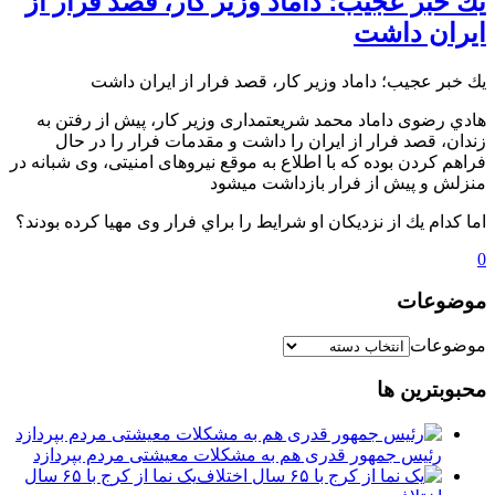
يك خبر عجيب؛ داماد وزير كار، قصد فرار از
ايران داشت
يك خبر عجيب؛ داماد وزير كار، قصد فرار از ايران داشت
️هادي رضوی داماد محمد شریعتمداری وزير كار، پيش از رفتن به
زندان، قصد فرار از ايران را داشت و مقدمات فرار را در حال
فراهم كردن بوده كه با اطلاع به موقع نیروهای امنیتی، وی شبانه در
منزلش و پيش از فرار بازداشت ميشود
️اما كدام يك از نزديكان او شرايط را براي فرار وی مهيا كرده بودند؟
0
موضوعات
موضوعات
محبوبترین ها
رئیس جمهور قدری هم به مشکلات معیشتی مردم بپردازد
یک نما از کرج با ۶۵ سال