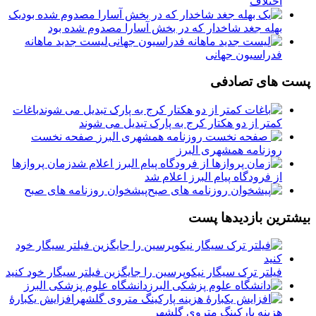
اختلاف
یک
بهله جغد شاخدار که در بخش آسارا مصدوم شده بود
لیست جدید ماهانه
فدراسیون جهانی
پست های تصادفی
️باغات
کمتر از دو هکتار کرج به پارک تبدیل می شوند
️ صفحه نخست
روزنامه‌ همشهری البرز
زمان پروازها
از فرودگاه پیام البرز اعلام شد
پیشخوان روزنامه های صبح
بیشترین بازدیدها پست
فیلتر ترک سیگار نیکوپرسین را جایگزین فیلتر سیگار خود کنید
دانشگاه علوم پزشکی البرز
افزایش یکبارۀ
هزینه پارکینگ متروی گلشهر