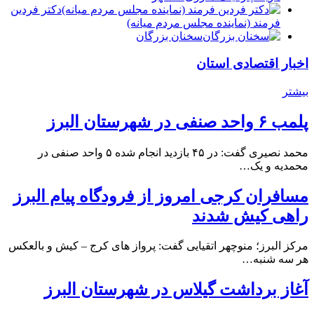
دكتر فردين
فرمند (نماينده مجلس مردم میانه)
سخنان بزرگان
اخبار اقتصادی استان
بیشتر
پلمب ۶ واحد صنفی در شهرستان البرز
محمد نصیری گفت: در ۴۵ بازدید انجام شده ۵ واحد صنفی در
محمدیه و یک…
مسافران کرجی امروز از فرودگاه پیام البرز
راهی کیش شدند
مرکز البرز؛ منوچهر اتقیایی گفت: پرواز های کرج – کیش و بالعکس
هر سه شنبه…
آغاز برداشت گیلاس در شهرستان البرز