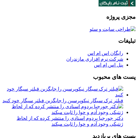
مجزی پروژه
تبلیغات
رایگان اس ام اس
شرکت نرم افزاری مازندران
پنل اس ام اس
پست های محبوب
فیلتر ترک سیگار نیکوپرسین را جایگزین فیلتر سیگار خود کنید
دکتر جورجیا پردوم اسنادی را منتشر کرده که از لحاظ
ژنتیکی وجود آدم و حوا را ثابت میکند
پست های پربازدید