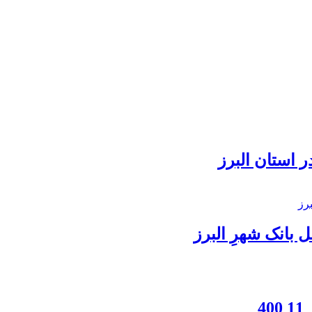
 استان البرز
بانک شهرِ البرز
4