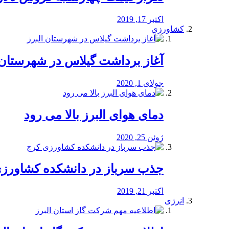
اکتبر 17, 2019
کشاورزی
آغاز برداشت گیلاس در شهرستان 
جولای 1, 2020
دمای هوای البرز بالا می رود
ژوئن 25, 2020
جذب سرباز در دانشکده کشاورز
اکتبر 21, 2019
انرژی