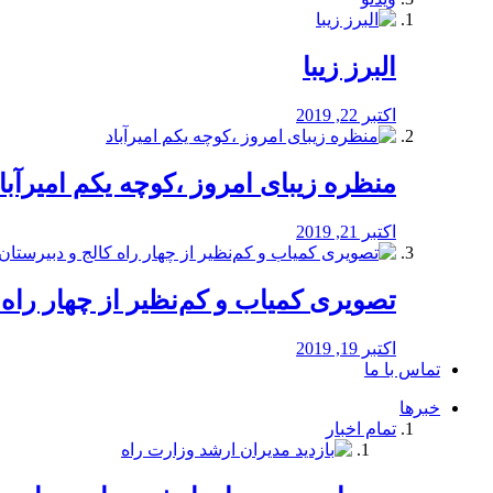
البرز زیبا
اکتبر 22, 2019
منظره‌‌ زیبای امروز ،کوچه یکم امیرآبا
اکتبر 21, 2019
️تصویری کمیاب و کم‌نظیر از چهار راه كالج
اکتبر 19, 2019
تماس با ما
خبرها
تمام اخبار