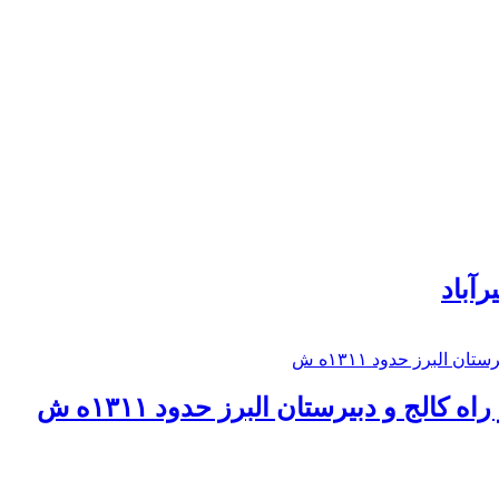
رآباد
كالج و دبيرستان البرز حدود ۱۳۱۱ه ش