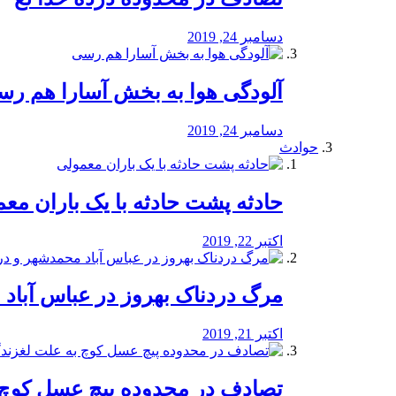
دسامبر 24, 2019
آلودگی هوا به بخش آسارا هم ر
دسامبر 24, 2019
حوادث
️حادثه پشت حادثه با یک باران مع
اکتبر 22, 2019
مرگ دردناک بهروز در عباس آب
اکتبر 21, 2019
تصادف در محدوده پیچ عسل کوچ 