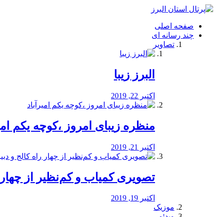
فصد
خون
صفحه اصلی
شرق
چند رسانه ای
تهران
تصاویر
خشکشویی
تصفیه
آب
البرز زیبا
طراحی
سایت
و
اکتبر 22, 2019
سئو
vip
منظره‌‌ زیبای امروز ،کوچه یکم امی
اکتبر 21, 2019
️تصویری کمیاب و کم‌نظیر از چهار راه 
اکتبر 19, 2019
موزیک
ویدئو