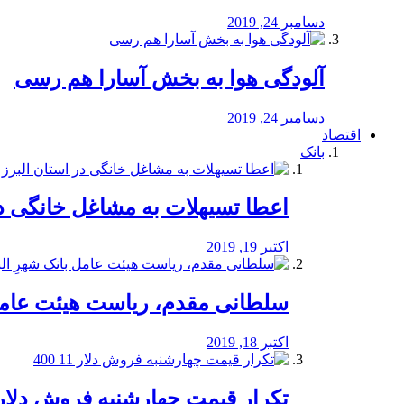
دسامبر 24, 2019
آلودگی هوا به بخش آسارا هم رسی
دسامبر 24, 2019
اقتصاد
بانک
️اعطا تسیهلات به مشاغل خانگی در
اکتبر 19, 2019
سلطانی مقدم، ریاست هیئت عامل 
اکتبر 18, 2019
تکرار قیمت چهارشنبه فروش دلار 11 00