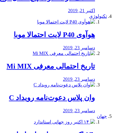
اکتبر 21, 2019
تکنولوژی
هوآوی P40 لایت احتمالا موبا
دسامبر 23, 2019
تاریخ احتمالی معرفی Mi MIX
دسامبر 23, 2019
وان پلاس دعوت‌نامه رویداد C
دسامبر 23, 2019
جهان