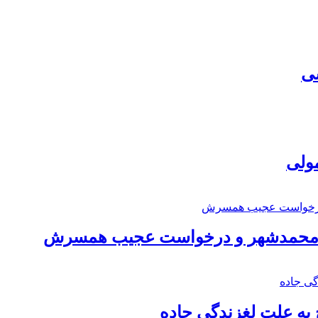
سی
مولی
اد محمدشهر و درخواست عجیب همسرش
به علت لغزندگی جاده