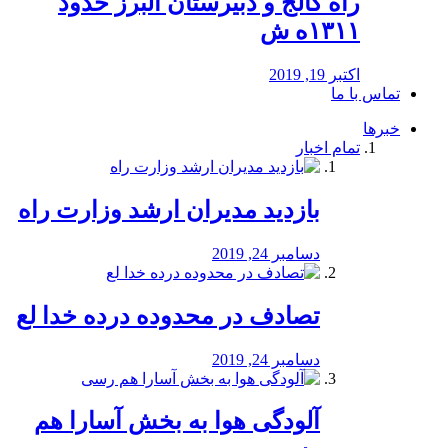
راه كالج و دبيرستان البرز حدود
۱۳۱۱ه ش
اکتبر 19, 2019
تماس با ما
خبرها
تمام اخبار
بازدید مدیران ارشد وزارت راه
دسامبر 24, 2019
تصادف در محدوده درده خدا لع
دسامبر 24, 2019
آلودگی هوا به بخش آسارا هم