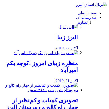
فصد
خون
صفحه اصلی
شرق
چند رسانه ای
تهران
تصاویر
خشکشویی
تصفیه
آب
البرز زیبا
طراحی
سایت
و
اکتبر 22, 2019
سئو
vip
منظره‌‌ زیبای امروز ،کوچه یکم
امیرآباد
اکتبر 21, 2019
️تصویری کمیاب و کم‌نظیر از
چهار راه كالج و دبيرستان البرز