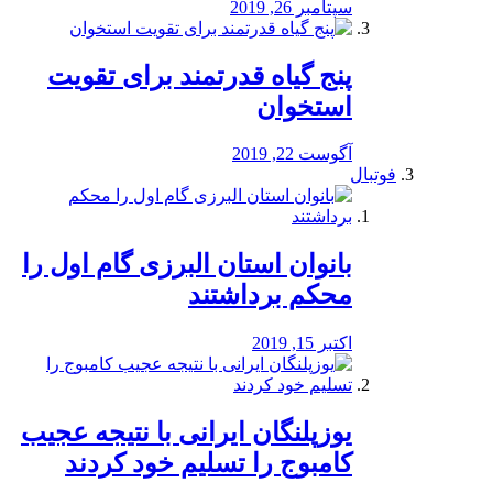
سپتامبر 26, 2019
پنج گیاه قدرتمند برای تقویت
استخوان
آگوست 22, 2019
فوتبال
بانوان استان البرزی گام اول را
محكم برداشتند
اکتبر 15, 2019
یوزپلنگان ایرانی با نتیجه عجیب
کامبوج را تسلیم خود کردند