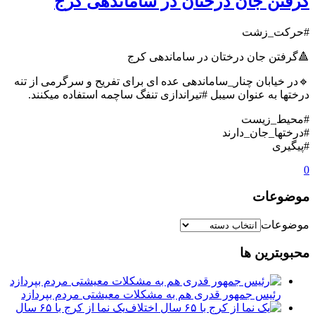
گرفتن جان درختان در ساماندهی کرج
#حرکت_زشت
🔺گرفتن جان درختان در ساماندهی کرج
🔹در خیابان چنار_ساماندهی عده ای برای تفریح و سرگرمی از تنه
درختها به عنوان سیبل #تیراندازی تنفگ ساچمه استفاده میکنند.
#محیط_زیست
#درختها_جان_دارند
#پیگیری
0
موضوعات
موضوعات
محبوبترین ها
رئیس جمهور قدری هم به مشکلات معیشتی مردم بپردازد
یک نما از کرج با ۶۵ سال