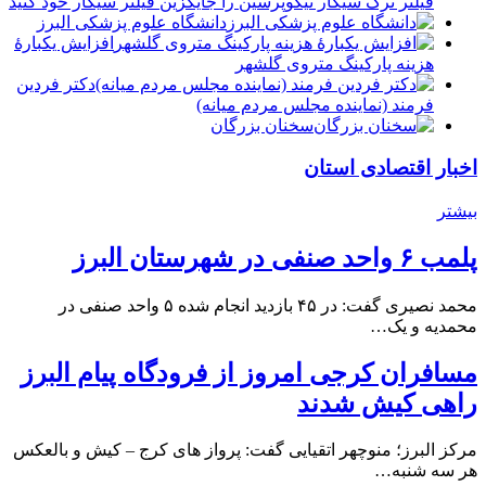
فیلتر ترک سیگار نیکوپرسین را جایگزین فیلتر سیگار خود کنید
دانشگاه علوم پزشکی البرز
افزایش یکبارۀ
هزینه پارکینگ متروی گلشهر
دكتر فردين
فرمند (نماينده مجلس مردم میانه)
سخنان بزرگان
اخبار اقتصادی استان
بیشتر
پلمب ۶ واحد صنفی در شهرستان البرز
محمد نصیری گفت: در ۴۵ بازدید انجام شده ۵ واحد صنفی در
محمدیه و یک…
مسافران کرجی امروز از فرودگاه پیام البرز
راهی کیش شدند
مرکز البرز؛ منوچهر اتقیایی گفت: پرواز های کرج – کیش و بالعکس
هر سه شنبه…