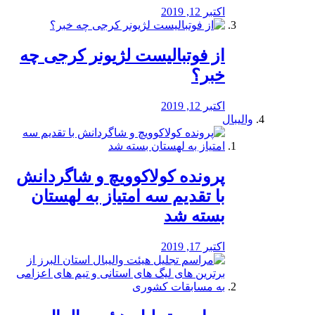
اکتبر 12, 2019
از فوتبالیست لژیونر کرجی چه
خبر؟
اکتبر 12, 2019
والیبال
پرونده کولاکوویچ و شاگردانش
با تقدیم سه امتیاز به لهستان
بسته شد
اکتبر 17, 2019