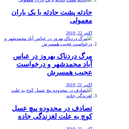
️حادثه پشت حادثه با یک باران
معمولی
اکتبر 22, 2019
مرگ دردناک بهروز در عباس
آباد محمدشهر و درخواست
عجیب همسرش
اکتبر 21, 2019
تصادف در محدوده پیچ عسل
کوچ به علت لغزندگی جاده
اکتبر 21, 2019