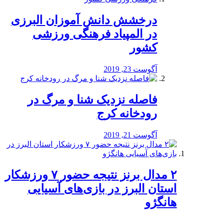
درخشش دانش آموزان البرزی
در المپیاد فرهنگی ورزشی
کشور
آگوست 23, 2019
️فاصله نزدیک شنا و مرگ در
رودخانه کرج
آگوست 21, 2019
۲ مدال برنز نتیجه حضور ۷ ورزشکار
استان البرز در بازی‌های آسیایی
هانگژو