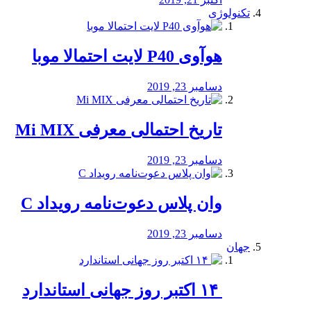
تکنولوژی
هوآوی P40 لایت احتمالا موبا
دسامبر 23, 2019
تاریخ احتمالی معرفی Mi MIX
دسامبر 23, 2019
وان پلاس دعوت‌نامه رویداد C
دسامبر 23, 2019
جهان
‏ ۱۴ اکتبر روز جهانی استاندارد