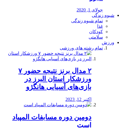
جولای 1, 2020
شیوه زندگی
تمام شیوه زندگی
غذا
کودکان
سلامتی
ورزش
تمام رشته های ورزشی
۲ مدال برنز نتیجه حضور ۷
ورزشکار استان البرز در
بازی‌های آسیایی هانگژو
اکتبر 12, 2023
دومین دوره مسابفات المپیاد
است