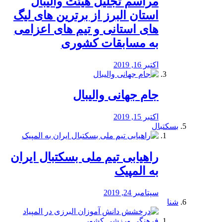
مراسم تجلیل هیئت والیبال
استان البرز از برترین های لیگ
های استانی و تیم های اعزامی
به مسابقات کشوری
اکتبر 16, 2019
جام جهانی والیبال
اکتبر 15, 2019
بسکتبال
راهیابی تیم ملی بسکتبال ایران
به المپیک
سپتامبر 24, 2019
شنا