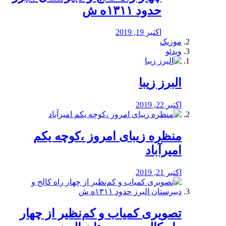
حدود ۱۳۱۱ه ش
اکتبر 19, 2019
موزیک
ویدئو
البرز زیبا
اکتبر 22, 2019
منظره‌‌ زیبای امروز ،کوچه یکم
امیرآباد
اکتبر 21, 2019
️تصویری کمیاب و کم‌نظیر از چهار