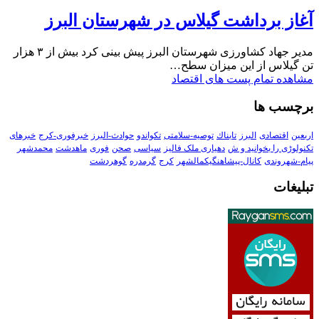
آغاز برداشت گیلاس در شهرستان البرز
مدیر جهاد کشاورزی شهرستان البرز پیش بینی کرد بیش از ۳ هزار
تن گیلاس از این میزان سطح…
مشاهده تمام پست های اقتصاد
برچسب ها
اربعین
اقتصادی
البرز
تابناك
توصیه-سلامتی
تکواندو
حوادث-البرز
خبرفوری-کرج
خبرهای
تکنولوڑی را بخوانید و ش
دهیاری ملک فالیز
سیاسی
صحن
فوری
ماهدشت
محمدشهر
پیام-شهروندی
کانال-پیشاهنگیکمالشهر
کرج
گرمدره
گوهردشت
تبلیغات