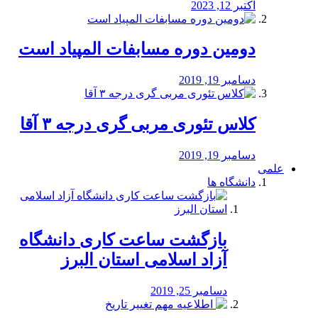
اکتبر 12, 2023
دومین دوره مسابفات المپیاد است
دسامبر 19, 2019
کلاس تئوری مربی گری درجه ۳ آقا
دسامبر 19, 2019
علمی
دانشگاه ها
بازگشت ساعت کاری دانشگاه
آزاد اسلامی استان البرز
دسامبر 25, 2019