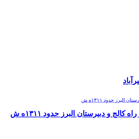
رآباد
كالج و دبيرستان البرز حدود ۱۳۱۱ه ش