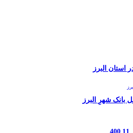
 استان البرز
بانک شهرِ البرز
4