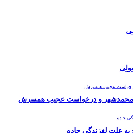
سی
مولی
اد محمدشهر و درخواست عجیب همسرش
به علت لغزندگی جاده