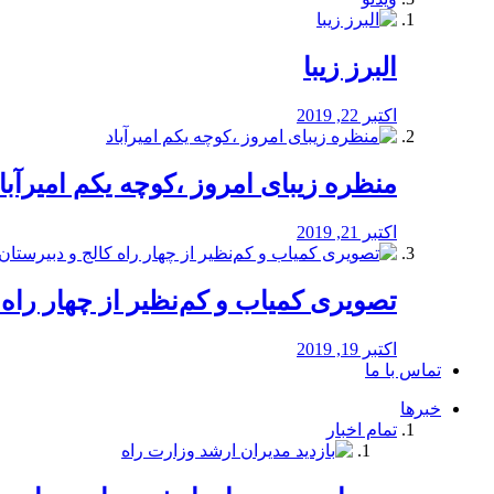
البرز زیبا
اکتبر 22, 2019
منظره‌‌ زیبای امروز ،کوچه یکم امیرآبا
اکتبر 21, 2019
️تصویری کمیاب و کم‌نظیر از چهار راه كالج
اکتبر 19, 2019
تماس با ما
خبرها
تمام اخبار