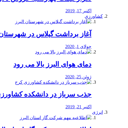
اکتبر 17, 2019
کشاورزی
آغاز برداشت گیلاس در شهرستان 
جولای 1, 2020
دمای هوای البرز بالا می رود
ژوئن 25, 2020
جذب سرباز در دانشکده کشاورز
اکتبر 21, 2019
انرژی