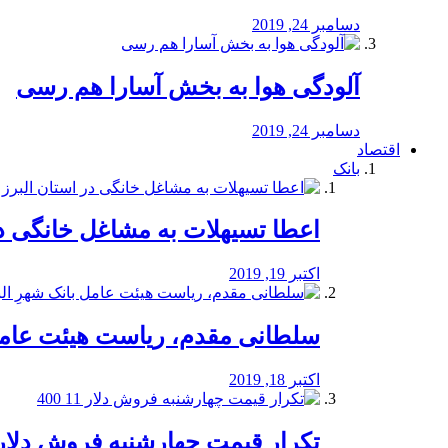
دسامبر 24, 2019
آلودگی هوا به بخش آسارا هم رسی
دسامبر 24, 2019
اقتصاد
بانک
️اعطا تسیهلات به مشاغل خانگی در
اکتبر 19, 2019
سلطانی مقدم، ریاست هیئت عامل 
اکتبر 18, 2019
تکرار قیمت چهارشنبه فروش دلار 11 00