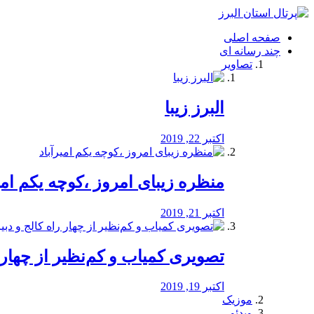
فصد
خون
صفحه اصلی
شرق
چند رسانه ای
تهران
تصاویر
خشکشویی
تصفیه
آب
البرز زیبا
طراحی
سایت
و
اکتبر 22, 2019
سئو
vip
منظره‌‌ زیبای امروز ،کوچه یکم امی
اکتبر 21, 2019
️تصویری کمیاب و کم‌نظیر از چهار راه 
اکتبر 19, 2019
موزیک
ویدئو