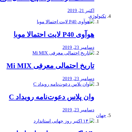
اکتبر 21, 2019
تکنولوژی
هوآوی P40 لایت احتمالا موبا
دسامبر 23, 2019
تاریخ احتمالی معرفی Mi MIX
دسامبر 23, 2019
وان پلاس دعوت‌نامه رویداد C
دسامبر 23, 2019
جهان