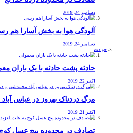
دسامبر 24, 2019
آلودگی هوا به بخش آسارا هم ر
دسامبر 24, 2019
حوادث
️حادثه پشت حادثه با یک باران مع
اکتبر 22, 2019
مرگ دردناک بهروز در عباس آب
اکتبر 21, 2019
تصادف در محدوده پیچ عسل کوچ 