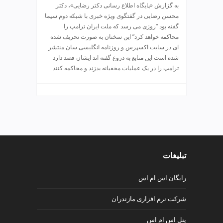
ی
به گزارش «پایگاه اطلاع رسانی دکتر رضایی»، دکتر
ت
محسن رضایی در گفتگوی ویژه خبری با شبکه دوم سیما
ص
گفته بود “روزی می رسد که ملت ایران ترامپ را
ف
محاکمه خواهد کرد” این سخنان به صورت تحریف شده
ی
ای در سایت اکسپرس و روزنامه انگلیسی سان منتشر
ه
شده است این منابع به دروغ گفته اند ایشان قصد دارد
آ
ترامپ را در یک عملیات مخفیانه بدزند و محاکمه کنند
ب
ط
ر
ا
ح
ی
س
تبلیغات
ا
ی
ت
رایگان اس ام اس
و
شرکت نرم افزاری مازندران
س
ئ
پنل اس ام اس
و