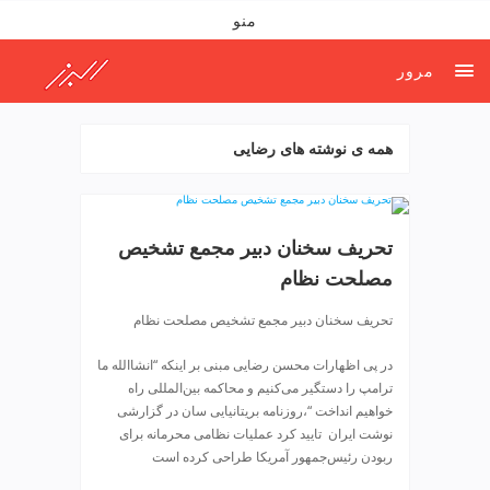
ف
منو
ص
د
مرور
خ
و
ن
همه ی نوشته های رضایی
ش
ر
ق
ت
تحریف سخنان دبیر مجمع تشخیص
ه
مصلحت نظام
ر
ا
تحریف سخنان دبیر مجمع تشخیص مصلحت نظام
ن
خ
در پی اظهارات محسن رضایی مبنی بر اینکه “انشا‌الله ما
ش
ترامپ را دستگیر می‌کنیم و محاکمه بین‌المللی راه
ک
خواهیم انداخت “،روزنامه بریتانیایی سان در گزارشی
ش
نوشت ایران ⁩ تایید کرد عملیات نظامی محرمانه برای
و
ربودن رئیس‌جمهور آمریکا طراحی‌ کرده است
ی