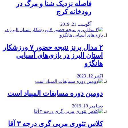
️فاصله نزدیک شنا و مرگ در
رودخانه کرج
آگوست 21, 2019
۲ مدال برنز نتیجه حضور ۷ ورزشکار
استان البرز در بازی‌های آسیایی
هانگژو
اکتبر 12, 2023
دومین دوره مسابفات المپیاد است
دسامبر 19, 2019
کلاس تئوری مربی گری درجه ۳ آقا