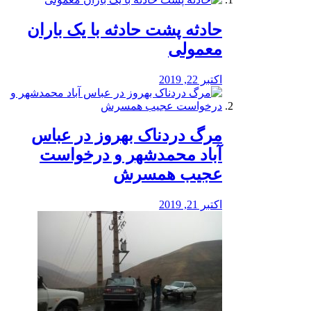
️حادثه پشت حادثه با یک باران
معمولی
اکتبر 22, 2019
مرگ دردناک بهروز در عباس
آباد محمدشهر و درخواست
عجیب همسرش
اکتبر 21, 2019