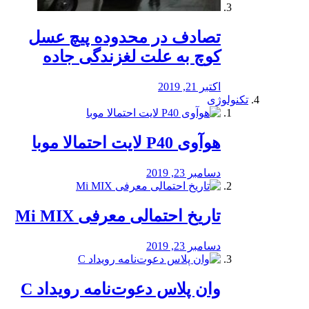
تصادف در محدوده پیچ عسل
کوچ به علت لغزندگی جاده
اکتبر 21, 2019
تکنولوژی
هوآوی P40 لایت احتمالا موبا
دسامبر 23, 2019
تاریخ احتمالی معرفی Mi MIX
دسامبر 23, 2019
وان پلاس دعوت‌نامه رویداد C