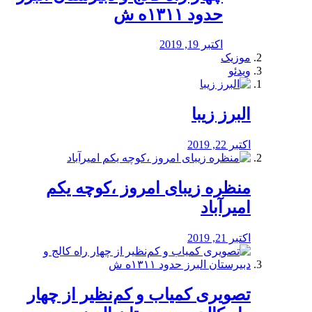
حدود ۱۳۱۱ه ش
اکتبر 19, 2019
موزیک
ویدئو
البرز زیبا
اکتبر 22, 2019
منظره‌‌ زیبای امروز ،کوچه یکم
امیرآباد
اکتبر 21, 2019
️تصویری کمیاب و کم‌نظیر از چهار