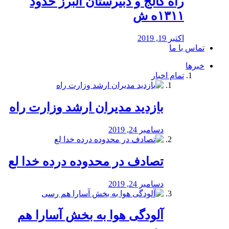
راه كالج و دبيرستان البرز حدود
۱۳۱۱ه ش
اکتبر 19, 2019
تماس با ما
خبرها
تمام اخبار
بازدید مدیران ارشد وزارت راه
دسامبر 24, 2019
تصادف در محدوده درده خدا لع
دسامبر 24, 2019
آلودگی هوا به بخش آسارا هم