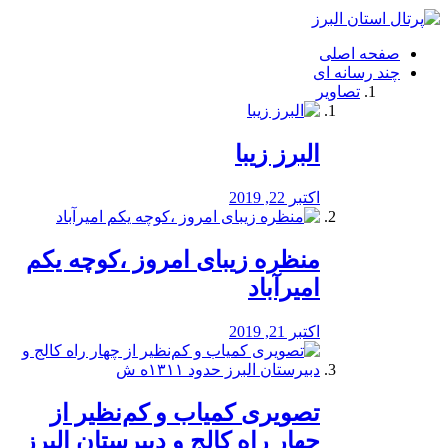
فصد
خون
صفحه اصلی
شرق
چند رسانه ای
تهران
تصاویر
خشکشویی
تصفیه
آب
البرز زیبا
طراحی
سایت
و
اکتبر 22, 2019
سئو
vip
منظره‌‌ زیبای امروز ،کوچه یکم
امیرآباد
اکتبر 21, 2019
️تصویری کمیاب و کم‌نظیر از
چهار راه كالج و دبيرستان البرز