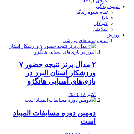
جولای 1, 2020
شیوه زندگی
تمام شیوه زندگی
غذا
کودکان
سلامتی
ورزش
تمام رشته های ورزشی
۲ مدال برنز نتیجه حضور ۷
ورزشکار استان البرز در
بازی‌های آسیایی هانگژو
اکتبر 12, 2023
دومین دوره مسابفات المپیاد
است