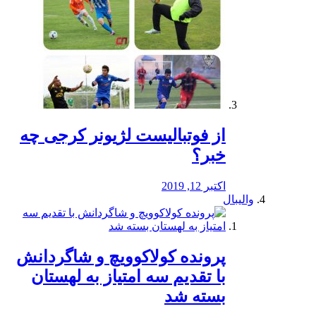
از فوتبالیست لژیونر کرجی چه
خبر؟
اکتبر 12, 2019
والیبال
پرونده کولاکوویچ و شاگردانش
با تقدیم سه امتیاز به لهستان
بسته شد